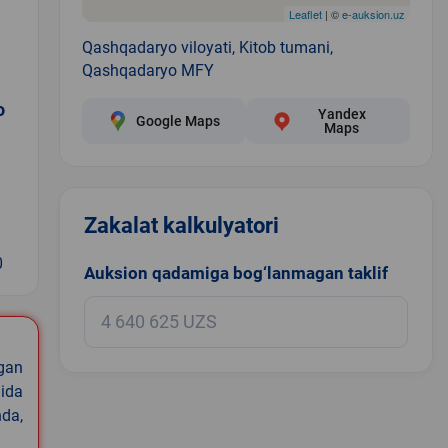
Leaflet
| ©
e-auksion.uz
Qashqadaryo viloyati, Kitob tumani,
Qashqadaryo MFY
o
Yandex
Google Maps
Maps
Zakalat kalkulyatori
0
Auksion qadamiga bog‘lanmagan taklif
igan
ida
nda,