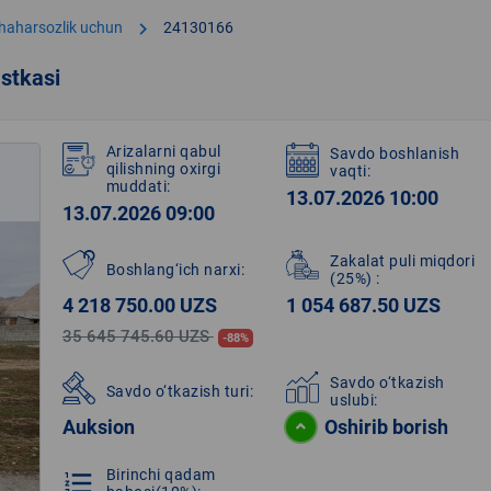
chevron_right
shaharsozlik uchun
24130166
stkasi
Arizalarni qabul
Savdo boshlanish
qilishning oxirgi
vaqti:
muddati:
13.07.2026 10:00
13.07.2026 09:00
Zakalat puli miqdori
Boshlang‘ich narxi:
(25%)
:
4 218 750.00 UZS
1 054 687.50 UZS
35 645 745.60 UZS
-88%
Savdo o‘tkazish
Savdo o‘tkazish turi:
uslubi:
Auksion
Oshirib borish
Birinchi qadam
format_list_numbered