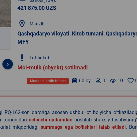
bahosi(10%):
421 875.00 UZS
location_on
Manzil:
Qashqadaryo viloyati, Kitob tumani, Qashqadary
MFY
priority_high
Lot holati:
keyboard_arrow_right
Mol-mulk (obyekt) sotilmadi
60 oy
0
remove_red_eye
10
Muddatli bo‘lib to‘lash
agi PQ-162-son qaroriga asosan ushbu lot boʻyicha oʻtkazilad
lar tomonidan
uchinchi qadamdan
boshlab shaxsiy hisobvaragʻ
akalat miqdoridagi
summaga ega boʻlishlari talab etiladi
. Bu