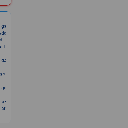
iga
oyda
di:
arti
nida
arti
alga
foiz
lari