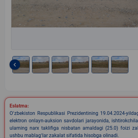
keyboard_arrow_left
Item
1
of
6
Eslatma:
Oʻzbekiston Respublikasi Prezidentining 19.04.2024-yild
elektron onlayn-auksion savdolari jarayonida, ishtirokchi
ularning narx taklifiga nisbatan amaldagi (25.0) foizi z
ushbu mablagʻlar zakalat sifatida hisobga olinadi.