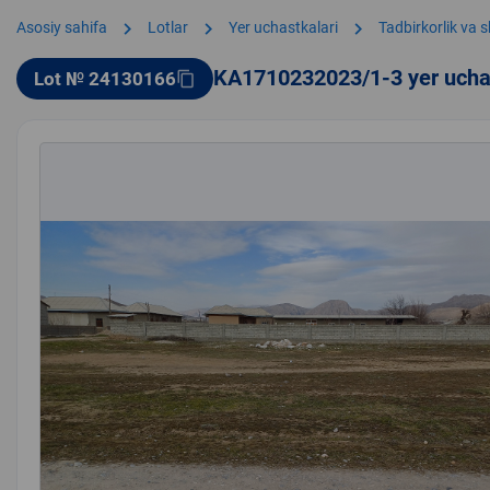
chevron_right
chevron_right
chevron_right
Asosiy sahifa
Lotlar
Yer uchastkalari
Tadbirkorlik va 
KA1710232023/1-3 yer ucha
Lot № 24130166
content_copy