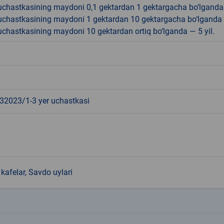
r uchastkasining maydoni 0,1 gektardan 1 gektargacha bo‘lgand
r uchastkasining maydoni 1 gektardan 10 gektargacha bo‘lganda
r uchastkasining maydoni 10 gektardan ortiq bo‘lganda — 5 yil.
2023/1-3 yer uchastkasi
kafelar, Savdo uylari
k