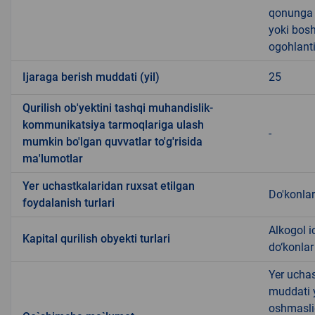
qonunga x
yoki bosh
ogohlanti
Ijaraga berish muddati (yil)
25
Qurilish ob'yektini tashqi muhandislik-
kommunikatsiya tarmoqlariga ulash
-
mumkin bo'lgan quvvatlar to'g'risida
ma'lumotlar
Yer uchastkalaridan ruxsat etilgan
Do'konlar
foydalanish turlari
Alkogol i
Kapital qurilish obyekti turlari
do‘konlar
Yer uchas
muddati 
oshmasli