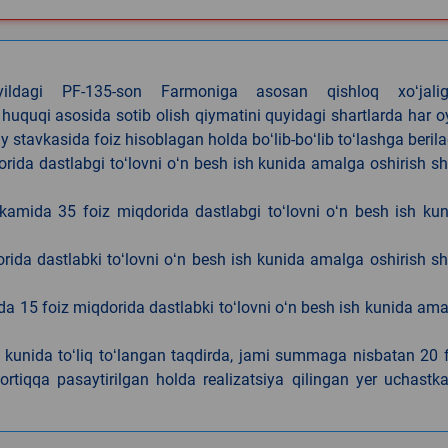
4-yildagi PF-135-son Farmoniga asosan qishloq xoʻjalig
 huquqi asosida sotib olish qiymatini quyidagi shartlarda har 
tavkasida foiz hisoblagan holda boʻlib-boʻlib toʻlashga berila
ida dastlabgi toʻlovni oʻn besh ish kunida amalga oshirish sh
kamida 35 foiz miqdorida dastlabgi toʻlovni oʻn besh ish ku
rida dastlabki toʻlovni oʻn besh ish kunida amalga oshirish sh
da 15 foiz miqdorida dastlabki toʻlovni oʻn besh ish kunida am
h kunida toʻliq toʻlangan taqdirda, jami summaga nisbatan 20 
rtiqqa pasaytirilgan holda realizatsiya qilingan yer uchastka