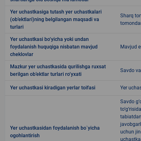
Yer uchastkasiga tutash yer uchastkalari
Sharq tom
(ob’ektlari)ning belgilangan maqsadi va
tomonda
turlari
Yer uchastkasi bo‘yicha yoki undan
foydalanish huquqiga nisbatan mavjud
Mavjud 
cheklovlar
Mazkur yer uchastkasida qurilishga ruxsat
Savdo va 
berilgan ob’ektlar turlari ro‘yxati
Yer uchastkasi kiradigan yerlar toifasi
Yer uchas
Savdo g‘o
to‘g‘risi
tabiatda
javobgarl
Yer uchastkasidan foydalanish bo`yicha
uchun jin
ogohlantirish
uchastkas