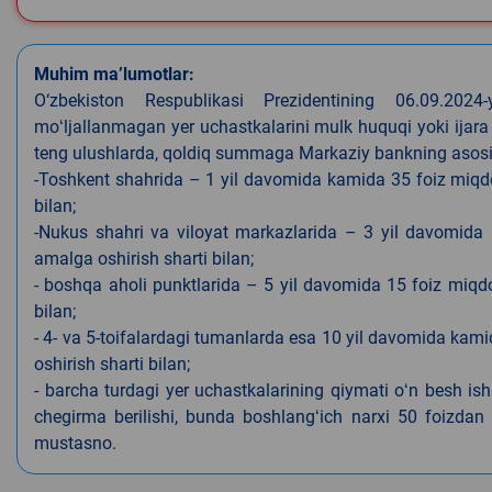
Muhim ma’lumotlar:
O‘zbekiston Respublikasi Prezidentining 06.09.202
moʻljallanmagan yer uchastkalarini mulk huquqi yoki ijara
teng ulushlarda, qoldiq summaga Markaziy bankning asosiy s
-Toshkent shahrida – 1 yil davomida kamida 35 foiz miqdor
bilan;
-Nukus shahri va viloyat markazlarida – 3 yil davomida 
amalga oshirish sharti bilan;
- boshqa aholi punktlarida – 5 yil davomida 15 foiz miqdo
bilan;
- 4- va 5-toifalardagi tumanlarda esa 10 yil davomida kami
oshirish sharti bilan;
- barcha turdagi yer uchastkalarining qiymati oʻn besh is
chegirma berilishi, bunda boshlangʻich narxi 50 foizdan o
mustasno.