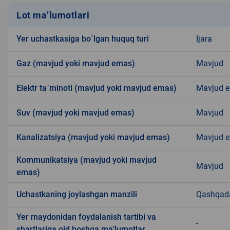
Lot ma’lumotlari
Yer uchastkasiga bo`lgan huquq turi
Ijara
Gaz (mavjud yoki mavjud emas)
Mavjud
Elektr ta`minoti (mavjud yoki mavjud emas)
Mavjud 
Suv (mavjud yoki mavjud emas)
Mavjud
Kanalizatsiya (mavjud yoki mavjud emas)
Mavjud 
Kommunikatsiya (mavjud yoki mavjud
Mavjud
emas)
Uchastkaning joylashgan manzili
Qashqad
Yer maydonidan foydalanish tartibi va
-
shartlariga oid boshqa ma’lumotlar