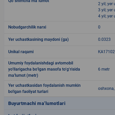
Qo`shimcha ma`lumot
2 yil; ye
3 yil; ye
4 yil; ye
Nobudgarchilik narxi
0
Yer uchastkasining maydoni (ga)
0.0323
Unikal raqami
KA171023
Umumiy foydalanishdagi avtomobil
yo‘llarigacha bo‘lgan masofa to‘g‘risida
6 metr
ma’lumot (metr)
Yer uchastkasidan foydalanish mumkin
oshxona, 
bo'lgan faoliyat turlari
Buyurtmachi ma’lumotlari