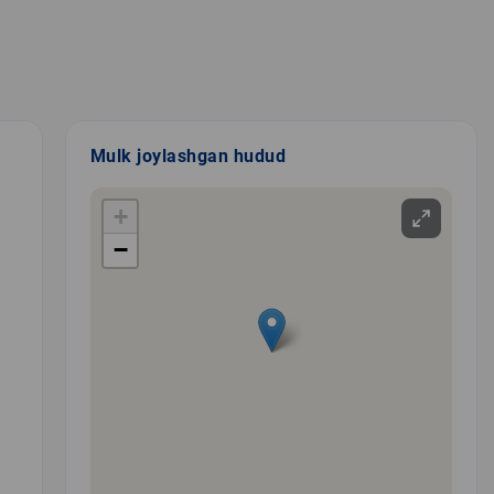
Mulk joylashgan hudud
+
−