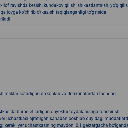
ilof ravishda kesish, kundakov qilish, shikastlantirish, yo‘q qili
qa joyga ko‘chirib o‘tkazish taqiqlanganligi to‘g‘risida
riladi.
chimliklar sotadigan do‘konlari va dorixonalardan tashqari
tkasida barpo etiladigan obyektni foydalanishga topshirish
yer uchastkasi ajratilgan sanadan boshlab quyidagi muddatlar
gi kerak: yer uchastkasining maydoni 0,1 gektargacha bo‘lgand