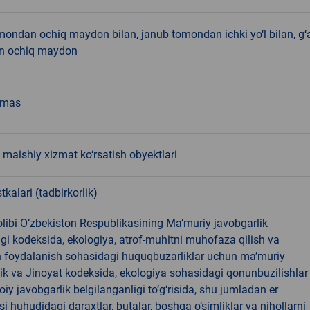
ondan ochiq maydon bilan, janub tomondan ichki yo‘l bilan, g‘
n ochiq maydon
emas
maishiy xizmat ko‘rsatish obyektlari
tkalari (tadbirkorlik)
libi O‘zbekiston Respublikasining Ma’muriy javobgarlik
dagi kodeksida, ekologiya, atrof-muhitni muhofaza qilish va
n foydalanish sohasidagi huquqbuzarliklar uchun ma’muriy
ik va Jinoyat kodeksida, ekologiya sohasidagi qonunbuzilishlar
oiy javobgarlik belgilanganligi to‘g‘risida, shu jumladan er
i huhudidagi daraxtlar, butalar, boshqa o‘simliklar va nihollarni