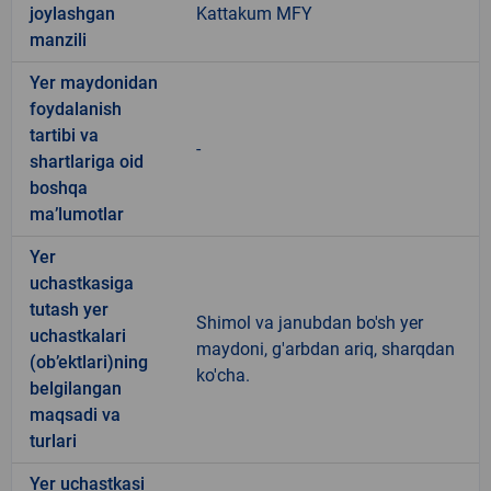
joylashgan
Kattakum MFY
manzili
Yer maydonidan
foydalanish
tartibi va
-
shartlariga oid
boshqa
ma’lumotlar
Yer
uchastkasiga
tutash yer
Shimol va janubdan bo'sh yer
uchastkalari
maydoni, g'arbdan ariq, sharqdan
(ob’ektlari)ning
ko'cha.
belgilangan
maqsadi va
turlari
Yer uchastkasi