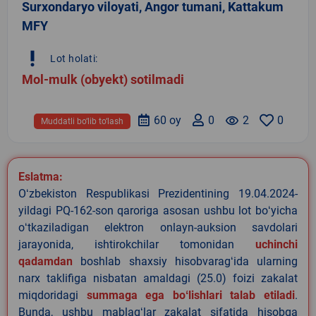
Surxondaryo viloyati, Angor tumani, Kattakum
MFY
priority_high
Lot holati:
Mol-mulk (obyekt) sotilmadi
60 oy
0
remove_red_eye
2
0
Muddatli bo‘lib to‘lash
Eslatma:
Oʻzbekiston Respublikasi Prezidentining 19.04.2024-
yildagi PQ-162-son qaroriga asosan ushbu lot boʻyicha
oʻtkaziladigan elektron onlayn-auksion savdolari
jarayonida, ishtirokchilar tomonidan
uchinchi
qadamdan
boshlab shaxsiy hisobvaragʻida ularning
narx taklifiga nisbatan amaldagi (25.0) foizi zakalat
miqdoridagi
summaga ega boʻlishlari talab etiladi
.
Bunda, ushbu mablagʻlar zakalat sifatida hisobga