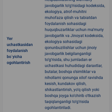
javobgarlik to‘g‘risidagi kodeksida,
ekologiya, atrof-muhitni
muhofaza qilish va tabiatdan
foydalanish sohasidagi
huquqbuzarliklar uchun ma’muriy
javobgarlik va Jinoyat kodeksida,
Yer
ekologiya sohasidagi
uchastkasidan
qonunbuzilishlar uchun jinoiy
foydalanish
javobgarlik belgilanganligi
bo`yicha
to‘g‘risida, shu jumladan er
ogohlantirish
uchastkasi huhudidagi daraxtlar,
butalar, boshqa o‘simliklar va
nihollarni qonunga xilof ravishda
kesish, kundakov qilish,
shikastlantirish, yo‘q qilish yoki
boshqa joyga ko‘chirib o‘tkazish
taqiqlanganligi to‘g‘risida
ogohlantiriladi.