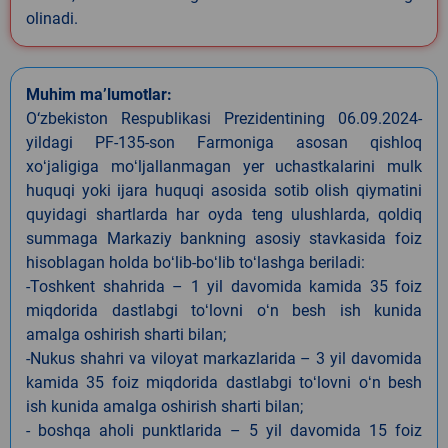
olinadi.
Muhim ma’lumotlar:
O‘zbekiston Respublikasi Prezidentining 06.09.2024-
yildagi PF-135-son Farmoniga asosan qishloq
xoʻjaligiga moʻljallanmagan yer uchastkalarini mulk
huquqi yoki ijara huquqi asosida sotib olish qiymatini
quyidagi shartlarda har oyda teng ulushlarda, qoldiq
summaga Markaziy bankning asosiy stavkasida foiz
hisoblagan holda boʻlib-boʻlib toʻlashga beriladi:
-Toshkent shahrida – 1 yil davomida kamida 35 foiz
miqdorida dastlabgi toʻlovni oʻn besh ish kunida
amalga oshirish sharti bilan;
-Nukus shahri va viloyat markazlarida – 3 yil davomida
kamida 35 foiz miqdorida dastlabgi toʻlovni oʻn besh
ish kunida amalga oshirish sharti bilan;
- boshqa aholi punktlarida – 5 yil davomida 15 foiz