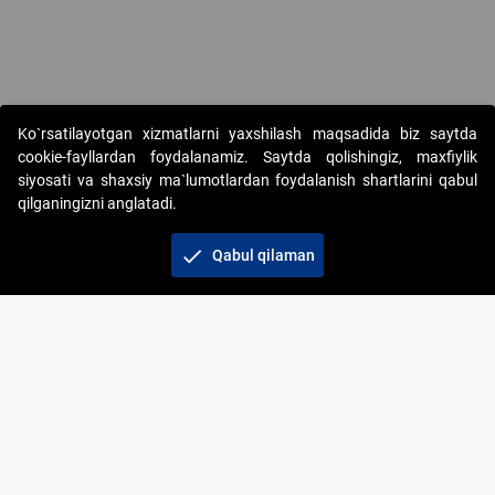
Copyright © 2017-2026. "Elektron onlayn-auksionlarni tashkil etish"
Ko`rsatilayotgan xizmatlarni yaxshilash maqsadida biz saytda
AJ. Barcha huquqlar himoyalangan
cookie-fayllardan foydalanamiz. Saytda qolishingiz, maxfiylik
siyosati va shaxsiy ma`lumotlardan foydalanish shartlarini qabul
qilganingizni anglatadi.
check
Qabul qilaman
+998 71 202-21-11
Veb-saytdagi axborot materiallaridan boshqa
shaxslar foydalanganda jamiyatning korporativ veb-
saytiga majburiy havolalar ko‘rsatilishi kerak