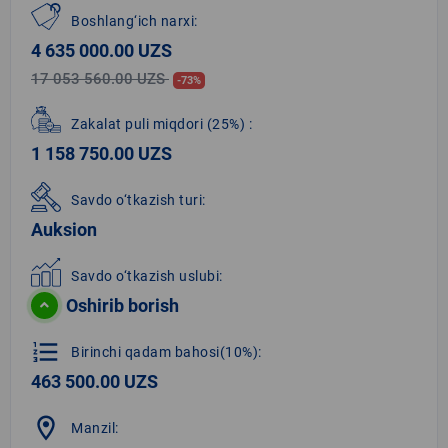
Boshlang‘ich narxi:
4 635 000.00 UZS
17 053 560.00 UZS
-73%
Zakalat puli miqdori
(25%)
:
1 158 750.00 UZS
Savdo o‘tkazish turi:
Auksion
Savdo o‘tkazish uslubi:
Oshirib borish
format_list_numbered
Birinchi qadam bahosi(10%):
463 500.00 UZS
location_on
Manzil: