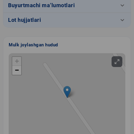
keyboard_arrow_down
Buyurtmachi ma’lumotlari
keyboard_arrow_down
Lot hujjatlari
Mulk joylashgan hudud
+
−