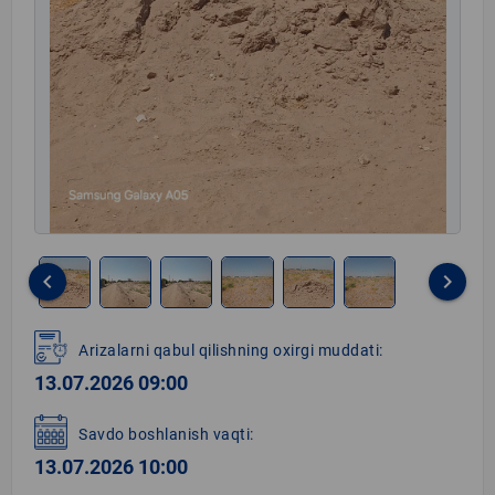
keyboard_arrow_left
keyboard_arrow_right
Item
1
Arizalarni qabul qilishning oxirgi muddati:
of
13.07.2026 09:00
6
Savdo boshlanish vaqti:
13.07.2026 10:00