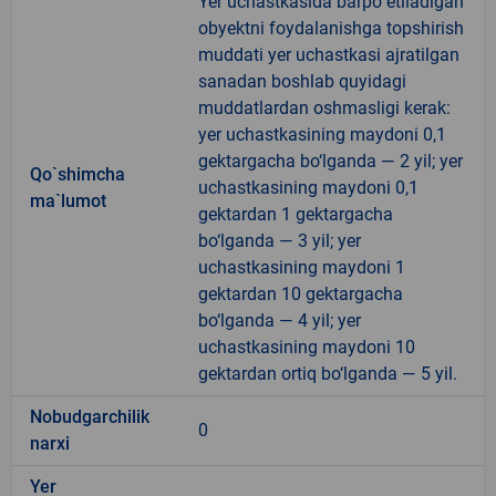
Yer uchastkasida barpo etiladigan
obyektni foydalanishga topshirish
muddati yer uchastkasi ajratilgan
sanadan boshlab quyidagi
muddatlardan oshmasligi kerak:
yer uchastkasining maydoni 0,1
gektargacha bo‘lganda — 2 yil; yer
Qo`shimcha
uchastkasining maydoni 0,1
ma`lumot
gektardan 1 gektargacha
bo‘lganda — 3 yil; yer
uchastkasining maydoni 1
gektardan 10 gektargacha
bo‘lganda — 4 yil; yer
uchastkasining maydoni 10
gektardan ortiq bo‘lganda — 5 yil.
Nobudgarchilik
0
narxi
Yer