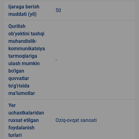
Ijaraga berish
50
muddati (yil)
Qurilish
ob'yektini tashqi
muhandislik-
kommunikatsiya
tarmoqlariga
-
ulash mumkin
bo'lgan
quvvatlar
to'g'risida
ma'lumotlar
Yer
uchastkalaridan
ruxsat etilgan
Oziq-ovqat sanoati
foydalanish
turlari