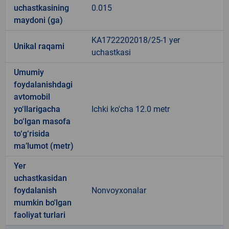
uchastkasining
0.015
maydoni (ga)
KA1722202018/25-1 yer
Unikal raqami
uchastkasi
Umumiy
foydalanishdagi
avtomobil
yo‘llarigacha
Ichki ko'cha 12.0 metr
bo‘lgan masofa
to‘g‘risida
ma’lumot (metr)
Yer
uchastkasidan
foydalanish
Nonvoyxonalar
mumkin bo'lgan
faoliyat turlari