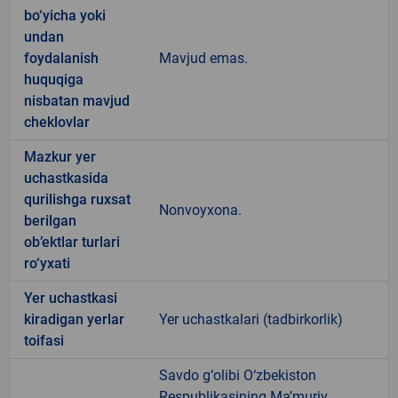
bo‘yicha yoki
undan
foydalanish
Mavjud emas.
huquqiga
nisbatan mavjud
cheklovlar
Mazkur yer
uchastkasida
qurilishga ruxsat
Nonvoyxona.
berilgan
ob’ektlar turlari
ro‘yxati
Yer uchastkasi
kiradigan yerlar
Yer uchastkalari (tadbirkorlik)
toifasi
Savdo g‘olibi O‘zbekiston
Respublikasining Ma’muriy