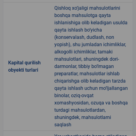
Qishloq xo‘jaligi mahsulotlarini
boshqa mahsulotga qayta
ishlanishiga olib keladigan usulda
qayta ishlash bo‘yicha
(konservalash, dudlash, non
yopish), shu jumladan ichimliklar,
alkogolli ichimliklar, tamaki
mahsulotlari, shuningdek dori-
Kapital qurilish
darmonlar, tibbiy bo‘lmagan
obyekti turlari
preparatlar, mahsulotlar ishlab
chiqarishga olib keladigan tarzda
qayta ishlash uchun mo‘ljallangan
binolar, oziq-ovqat
xomashyosidan, ozuqa va boshqa
turdagi mahsulotlardan,
shuningdek, mahsulotlarni
saqlash