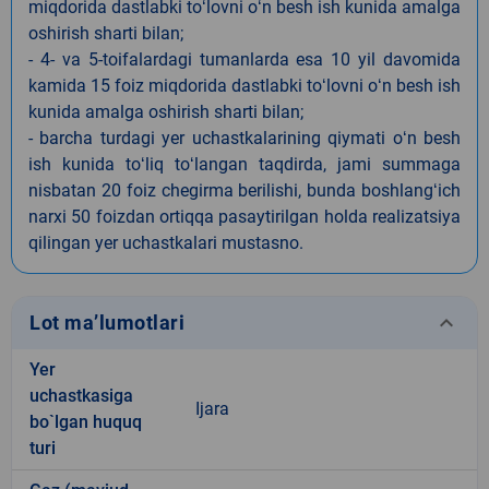
miqdorida dastlabki toʻlovni oʻn besh ish kunida amalga
oshirish sharti bilan;
- 4- va 5-toifalardagi tumanlarda esa 10 yil davomida
kamida 15 foiz miqdorida dastlabki toʻlovni oʻn besh ish
kunida amalga oshirish sharti bilan;
- barcha turdagi yer uchastkalarining qiymati oʻn besh
ish kunida toʻliq toʻlangan taqdirda, jami summaga
nisbatan 20 foiz chegirma berilishi, bunda boshlangʻich
narxi 50 foizdan ortiqqa pasaytirilgan holda realizatsiya
qilingan yer uchastkalari mustasno.
keyboard_arrow_down
Lot ma’lumotlari
Yer
uchastkasiga
Ijara
bo`lgan huquq
turi