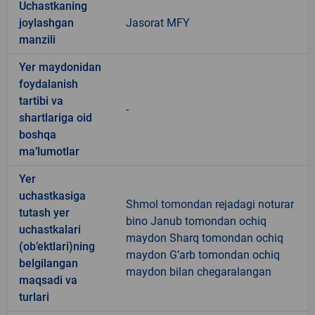
Uchastkaning
joylashgan
Jasorat MFY
manzili
Yer maydonidan
foydalanish
tartibi va
-
shartlariga oid
boshqa
ma’lumotlar
Yer
uchastkasiga
Shmol tomondan rejadagi noturar
tutash yer
bino Janub tomondan ochiq
uchastkalari
maydon Sharq tomondan ochiq
(ob’ektlari)ning
maydon G’arb tomondan ochiq
belgilangan
maydon bilan chegaralangan
maqsadi va
turlari