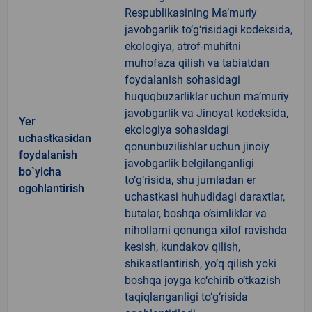
Respublikasining Ma’muriy
javobgarlik to‘g‘risidagi kodeksida,
ekologiya, atrof-muhitni
muhofaza qilish va tabiatdan
foydalanish sohasidagi
huquqbuzarliklar uchun ma’muriy
javobgarlik va Jinoyat kodeksida,
Yer
ekologiya sohasidagi
uchastkasidan
qonunbuzilishlar uchun jinoiy
foydalanish
javobgarlik belgilanganligi
bo`yicha
to‘g‘risida, shu jumladan er
ogohlantirish
uchastkasi huhudidagi daraxtlar,
butalar, boshqa o‘simliklar va
nihollarni qonunga xilof ravishda
kesish, kundakov qilish,
shikastlantirish, yo‘q qilish yoki
boshqa joyga ko‘chirib o‘tkazish
taqiqlanganligi to‘g‘risida