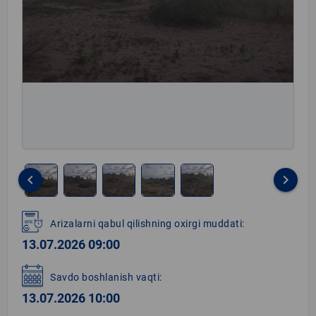
keyboard_arrow_left
keyboard_arrow_right
Item
1
Arizalarni qabul qilishning oxirgi muddati:
of
13.07.2026 09:00
5
Savdo boshlanish vaqti:
13.07.2026 10:00