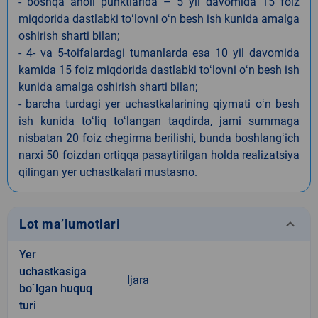
- boshqa aholi punktlarida – 5 yil davomida 15 foiz
miqdorida dastlabki toʻlovni oʻn besh ish kunida amalga
oshirish sharti bilan;
- 4- va 5-toifalardagi tumanlarda esa 10 yil davomida
kamida 15 foiz miqdorida dastlabki toʻlovni oʻn besh ish
kunida amalga oshirish sharti bilan;
- barcha turdagi yer uchastkalarining qiymati oʻn besh
ish kunida toʻliq toʻlangan taqdirda, jami summaga
nisbatan 20 foiz chegirma berilishi, bunda boshlangʻich
narxi 50 foizdan ortiqqa pasaytirilgan holda realizatsiya
qilingan yer uchastkalari mustasno.
keyboard_arrow_down
Lot ma’lumotlari
Yer
uchastkasiga
Ijara
bo`lgan huquq
turi