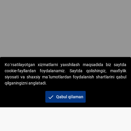
Ko`rsatilayotgan xizmatlarni yaxshilash maqsadida biz saytda
cookie-fayllardan foydalanamiz. Saytda qolishingiz, maxfiylik
siyosati va shaxsiy ma`lumotlardan foydalanish shartlarini qabul
qilganingizni anglatadi.
Copyright © 2017-2026. "Elektron onlayn-auksionlarni
tashkil etish" AJ. Barcha huquqlar himoyalangan
check
Qabul qilaman
To‘lov usullari