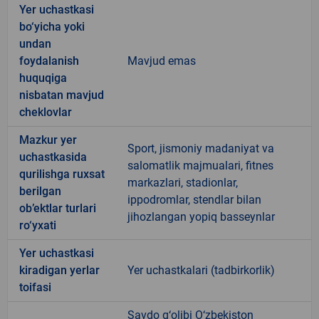
Yer uchastkasi
bo‘yicha yoki
undan
foydalanish
Mavjud emas
huquqiga
nisbatan mavjud
cheklovlar
Mazkur yer
Sport, jismoniy madaniyat va
uchastkasida
salomatlik majmualari, fitnes
qurilishga ruxsat
markazlari, stadionlar,
berilgan
ippodromlar, stendlar bilan
ob’ektlar turlari
jihozlangan yopiq basseynlar
ro‘yxati
Yer uchastkasi
kiradigan yerlar
Yer uchastkalari (tadbirkorlik)
toifasi
Savdo g‘olibi O‘zbekiston