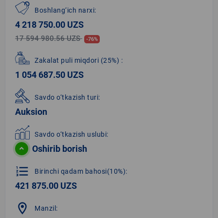
Boshlang‘ich narxi:
4 218 750.00 UZS
17 594 980.56 UZS
-76%
Zakalat puli miqdori
(25%)
:
1 054 687.50 UZS
Savdo o‘tkazish turi:
Auksion
Savdo o‘tkazish uslubi:
Oshirib borish
format_list_numbered
Birinchi qadam bahosi(10%):
421 875.00 UZS
location_on
Manzil: