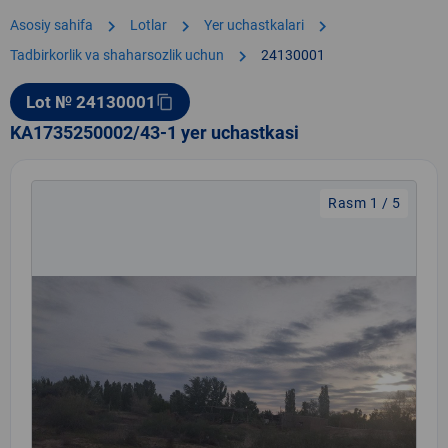
chevron_right
chevron_right
chevron_right
Asosiy sahifa
Lotlar
Yer uchastkalari
chevron_right
Tadbirkorlik va shaharsozlik uchun
24130001
Lot № 24130001
content_copy
KA1735250002/43-1 yer uchastkasi
Rasm 1 / 5