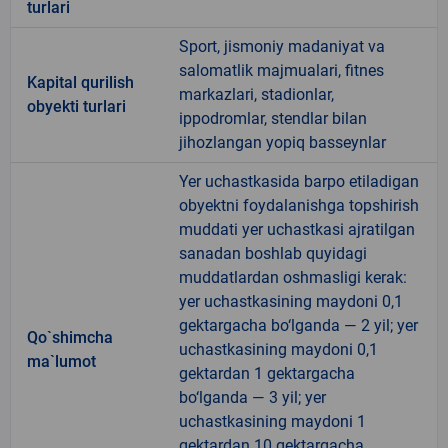
turlari
Sport, jismoniy madaniyat va
salomatlik majmualari, fitnes
Kapital qurilish
markazlari, stadionlar,
obyekti turlari
ippodromlar, stendlar bilan
jihozlangan yopiq basseynlar
Yer uchastkasida barpo etiladigan
obyektni foydalanishga topshirish
muddati yer uchastkasi ajratilgan
sanadan boshlab quyidagi
muddatlardan oshmasligi kerak:
yer uchastkasining maydoni 0,1
gektargacha bo‘lganda — 2 yil; yer
Qo`shimcha
uchastkasining maydoni 0,1
ma`lumot
gektardan 1 gektargacha
bo‘lganda — 3 yil; yer
uchastkasining maydoni 1
gektardan 10 gektargacha