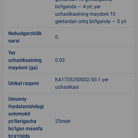
bo‘lganda — 4 yil; yer
uchastkasining maydoni 10
gektardan ortiq bo‘lganda — 5 yil.
Nobudgarchilik
0
narxi
Yer
uchastkasining
0.03
maydoni (ga)
KA1735250002/43-1 yer
Unikal raqami
uchastkasi
Umumiy
foydalanishdagi
avtomobil
yo‘llarigacha
25metr
bo‘lgan masofa
to‘g‘risida