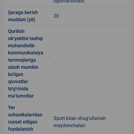
ogohlantiriladi.
Ijaraga berish
20
muddati (yil)
Qurilish
ob'yektini tashqi
muhandislik-
kommunikatsiya
tarmoqlariga
-
ulash mumkin
bo'lgan
quvvatlar
to'g'risida
ma'lumotlar
Yer
uchastkalaridan
Sport bilan shug‘ullanish
ruxsat etilgan
maydonchalari
foydalanish