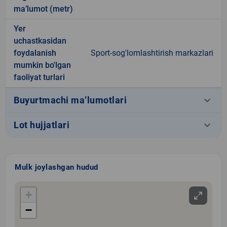
ma’lumot (metr)
Yer
uchastkasidan
foydalanish
Sport-sog'lomlashtirish markazlari
mumkin bo'lgan
faoliyat turlari
keyboard_arrow_down
Buyurtmachi ma’lumotlari
keyboard_arrow_down
Lot hujjatlari
Mulk joylashgan hudud
+
−