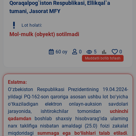
Qoraqalpog`iston Respublikasi, Ellikqal`a
tumani, Jasorat MFY
priority_high
Lot holati:
Mol-mulk (obyekt) sotilmadi
60 oy
0
remove_red_eye
5
0
Muddatli bo‘lib to‘lash
Eslatma:
Oʻzbekiston Respublikasi Prezidentining 19.04.2024-
yildagi PQ-162-son qaroriga asosan ushbu lot boʻyicha
oʻtkaziladigan elektron onlayn-auksion savdolari
jarayonida, ishtirokchilar tomonidan
uchinchi
qadamdan
boshlab shaxsiy hisobvaragʻida ularning
narx taklifiga nisbatan amaldagi (25.0) foizi zakalat
miqdoridagi
summaga ega boʻlishlari talab etiladi
.