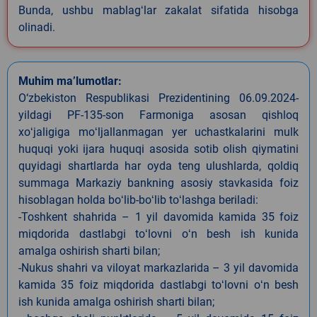
Bunda, ushbu mablagʻlar zakalat sifatida hisobga
olinadi.
Muhim ma’lumotlar:
O‘zbekiston Respublikasi Prezidentining 06.09.2024-
yildagi PF-135-son Farmoniga asosan qishloq
xoʻjaligiga moʻljallanmagan yer uchastkalarini mulk
huquqi yoki ijara huquqi asosida sotib olish qiymatini
quyidagi shartlarda har oyda teng ulushlarda, qoldiq
summaga Markaziy bankning asosiy stavkasida foiz
hisoblagan holda boʻlib-boʻlib toʻlashga beriladi:
-Toshkent shahrida – 1 yil davomida kamida 35 foiz
miqdorida dastlabgi toʻlovni oʻn besh ish kunida
amalga oshirish sharti bilan;
-Nukus shahri va viloyat markazlarida – 3 yil davomida
kamida 35 foiz miqdorida dastlabgi toʻlovni oʻn besh
ish kunida amalga oshirish sharti bilan;