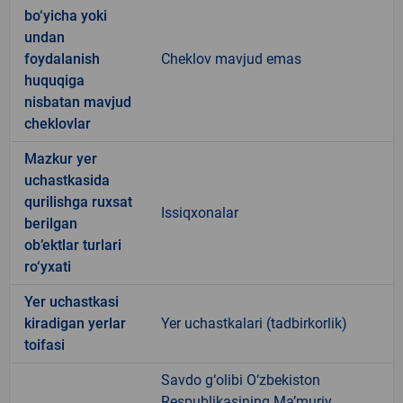
bo‘yicha yoki
undan
foydalanish
Cheklov mavjud emas
huquqiga
nisbatan mavjud
cheklovlar
Mazkur yer
uchastkasida
qurilishga ruxsat
Issiqxonalar
berilgan
ob’ektlar turlari
ro‘yxati
Yer uchastkasi
kiradigan yerlar
Yer uchastkalari (tadbirkorlik)
toifasi
Savdo g‘olibi O‘zbekiston
Respublikasining Ma’muriy