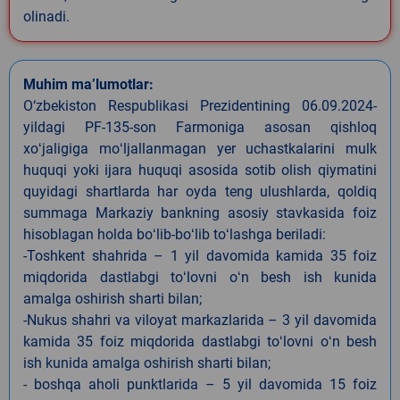
olinadi.
Muhim ma’lumotlar:
O‘zbekiston Respublikasi Prezidentining 06.09.2024-
yildagi PF-135-son Farmoniga asosan qishloq
xoʻjaligiga moʻljallanmagan yer uchastkalarini mulk
huquqi yoki ijara huquqi asosida sotib olish qiymatini
quyidagi shartlarda har oyda teng ulushlarda, qoldiq
summaga Markaziy bankning asosiy stavkasida foiz
hisoblagan holda boʻlib-boʻlib toʻlashga beriladi:
-Toshkent shahrida – 1 yil davomida kamida 35 foiz
miqdorida dastlabgi toʻlovni oʻn besh ish kunida
amalga oshirish sharti bilan;
-Nukus shahri va viloyat markazlarida – 3 yil davomida
kamida 35 foiz miqdorida dastlabgi toʻlovni oʻn besh
ish kunida amalga oshirish sharti bilan;
- boshqa aholi punktlarida – 5 yil davomida 15 foiz