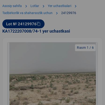
chevron_right
chevron_right
chevron_right
Asosiy sahifa
Lotlar
Yer uchastkalari
chevron_right
Tadbirkorlik va shaharsozlik uchun
24129976
Lot № 24129976
content_copy
KA1722207008/74-1 yer uchastkasi
Rasm 1 / 6