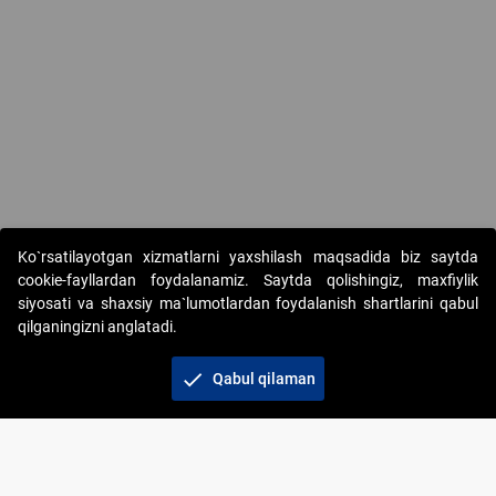
Copyright © 2017-2026. "Elektron onlayn-auksionlarni tashkil etish"
Ko`rsatilayotgan xizmatlarni yaxshilash maqsadida biz saytda
AJ. Barcha huquqlar himoyalangan
cookie-fayllardan foydalanamiz. Saytda qolishingiz, maxfiylik
siyosati va shaxsiy ma`lumotlardan foydalanish shartlarini qabul
qilganingizni anglatadi.
check
Qabul qilaman
+998 71 202-21-11
Veb-saytdagi axborot materiallaridan boshqa
shaxslar foydalanganda jamiyatning korporativ veb-