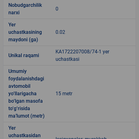
Nobudgarchilik
0
narxi
Yer
uchastkasining
0.02
maydoni (ga)
KA1722207008/74-1 yer
Unikal raqami
uchastkasi
Umumiy
foydalanishdagi
avtomobil
yo‘llarigacha
15 metr
bo‘lgan masofa
to‘g‘risida
ma’lumot (metr)
Yer
uchastkasidan