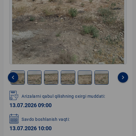
keyboard_arrow_left
keyboard_arrow_right
Item
1
Arizalarni qabul qilishning oxirgi muddati:
of
13.07.2026 09:00
6
Savdo boshlanish vaqti:
13.07.2026 10:00