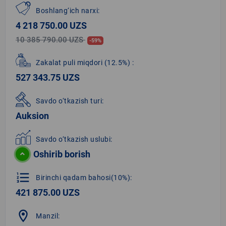
Boshlang‘ich narxi:
4 218 750.00 UZS
10 385 790.00 UZS
-59%
Zakalat puli miqdori
(12.5%)
:
527 343.75 UZS
Savdo o‘tkazish turi:
Auksion
Savdo o‘tkazish uslubi:
Oshirib borish
format_list_numbered
Birinchi qadam bahosi(10%):
421 875.00 UZS
location_on
Manzil: