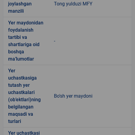
joylashgan
Tong yulduzi MFY
manzili
Yer maydonidan
foydalanish
tartibi va
-
shartlariga oid
boshqa
ma’lumotlar
Yer
uchastkasiga
tutash yer
uchastkalari
Bo'sh yer maydoni
(ob’ektlari)ning
belgilangan
maqsadi va
turlari
Yer uchastkasi