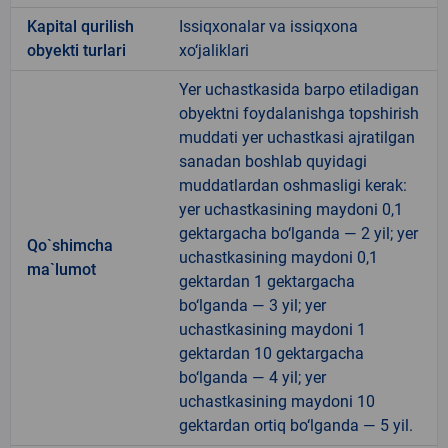
Kapital qurilish
Issiqxonalar va issiqxona
obyekti turlari
xo‘jaliklari
Yer uchastkasida barpo etiladigan
obyektni foydalanishga topshirish
muddati yer uchastkasi ajratilgan
sanadan boshlab quyidagi
muddatlardan oshmasligi kerak:
yer uchastkasining maydoni 0,1
gektargacha bo‘lganda — 2 yil; yer
Qo`shimcha
uchastkasining maydoni 0,1
ma`lumot
gektardan 1 gektargacha
bo‘lganda — 3 yil; yer
uchastkasining maydoni 1
gektardan 10 gektargacha
bo‘lganda — 4 yil; yer
uchastkasining maydoni 10
gektardan ortiq bo‘lganda — 5 yil.