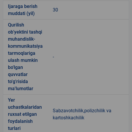
Ijaraga berish
30
muddati (yil)
Qurilish
ob'yektini tashqi
muhandislik-
kommunikatsiya
tarmoqlariga
-
ulash mumkin
bo'lgan
quvvatlar
to'g'risida
ma'lumotlar
Yer
uchastkalaridan
Sabzavotchilik,polizchilik va
ruxsat etilgan
kartoshkachilik
foydalanish
turlari