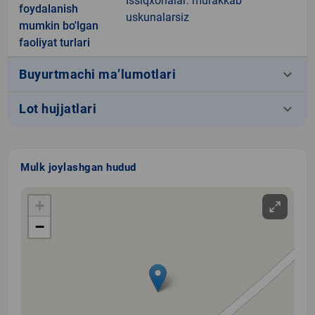
Issiqxonalar: murakkab
foydalanish
uskunalarsiz
mumkin bo'lgan
faoliyat turlari
keyboard_arrow_down
Buyurtmachi ma’lumotlari
keyboard_arrow_down
Lot hujjatlari
Mulk joylashgan hudud
+
−