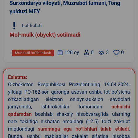
Surxondaryo viloyati, Muzrabot tumani, Tong
yulduzi MFY
priority_high
Lot holati:
Mol-mulk (obyekt) sotilmadi
120 oy
0
remove_red_eye
3
0
Muddatli bo‘lib to‘lash
Eslatma:
Oʻzbekiston Respublikasi Prezidentining 19.04.2024-
yildagi PQ-162-son qaroriga asosan ushbu lot boʻyicha
oʻtkaziladigan elektron onlayn-auksion savdolari
jarayonida, ishtirokchilar tomonidan
uchinchi
qadamdan
boshlab shaxsiy hisobvaragʻida ularning
narx taklifiga nisbatan amaldagi (12.5) foizi zakalat
miqdoridagi
summaga ega boʻlishlari talab etiladi
.
Bunda, ushbu mablagʻlar zakalat sifatida hisobga