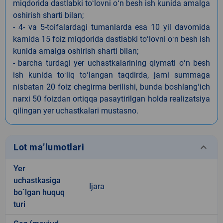
miqdorida dastlabki toʻlovni oʻn besh ish kunida amalga
oshirish sharti bilan;
- 4- va 5-toifalardagi tumanlarda esa 10 yil davomida
kamida 15 foiz miqdorida dastlabki toʻlovni oʻn besh ish
kunida amalga oshirish sharti bilan;
- barcha turdagi yer uchastkalarining qiymati oʻn besh
ish kunida toʻliq toʻlangan taqdirda, jami summaga
nisbatan 20 foiz chegirma berilishi, bunda boshlangʻich
narxi 50 foizdan ortiqqa pasaytirilgan holda realizatsiya
qilingan yer uchastkalari mustasno.
keyboard_arrow_down
Lot ma’lumotlari
Yer
uchastkasiga
Ijara
bo`lgan huquq
turi