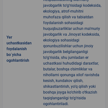
javobgarlik to‘g‘risidagi kodeksida,
ekologiya, atrof-muhitni
muhofaza qilish va tabiatdan
foydalanish sohasidagi
huquqbuzarliklar uchun ma’muriy
javobgarlik va Jinoyat kodeksida,
Yer
ekologiya sohasidagi
uchastkasidan
qonunbuzilishlar uchun jinoiy
foydalanish
javobgarlik belgilanganligi
bo`yicha
to‘g‘risida, shu jumladan er
ogohlantirish
uchastkasi huhudidagi daraxtlar,
butalar, boshqa o‘simliklar va
nihollarni qonunga xilof ravishda
kesish, kundakov qilish,
shikastlantirish, yo‘q qilish yoki
boshqa joyga ko‘chirib o‘tkazish
taqiqlanganligi to‘g‘risida
ogohlantiriladi.