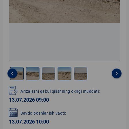
keyboard_arrow_left
keyboard_arrow_right
Item
1
Arizalarni qabul qilishning oxirgi muddati:
of
13.07.2026 09:00
5
Savdo boshlanish vaqti:
13.07.2026 10:00