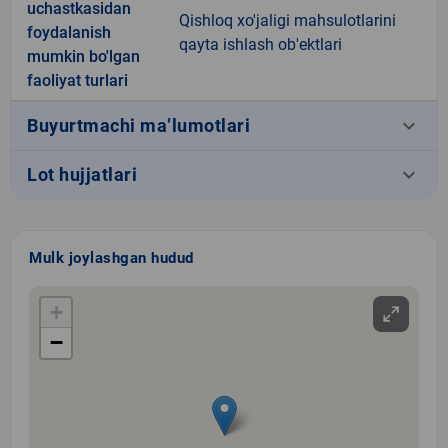
uchastkasidan
Qishloq xo'jaligi mahsulotlarini
foydalanish
qayta ishlash ob'ektlari
mumkin bo'lgan
faoliyat turlari
keyboard_arrow_down
Buyurtmachi ma’lumotlari
keyboard_arrow_down
Lot hujjatlari
Mulk joylashgan hudud
+
−