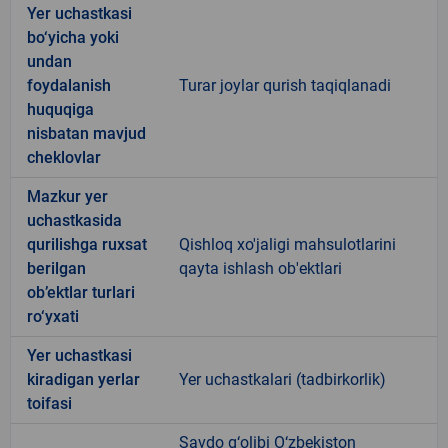
Yer uchastkasi
bo‘yicha yoki
undan
foydalanish
Turar joylar qurish taqiqlanadi
huquqiga
nisbatan mavjud
cheklovlar
Mazkur yer
uchastkasida
qurilishga ruxsat
Qishloq xo'jaligi mahsulotlarini
berilgan
qayta ishlash ob'ektlari
ob’ektlar turlari
ro‘yxati
Yer uchastkasi
kiradigan yerlar
Yer uchastkalari (tadbirkorlik)
toifasi
Savdo g‘olibi O‘zbekiston