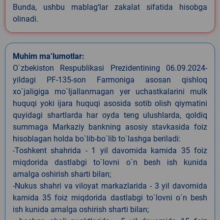
Bunda, ushbu mablag‘lar zakalat sifatida hisobga
olinadi.
Muhim ma’lumotlar:
O`zbekiston Respublikasi Prezidentining 06.09.2024-
yildagi PF-135-son Farmoniga asosan qishloq
xo`jaligiga mo`ljallanmagan yer uchastkalarini mulk
huquqi yoki ijara huquqi asosida sotib olish qiymatini
quyidagi shartlarda har oyda teng ulushlarda, qoldiq
summaga Markaziy bankning asosiy stavkasida foiz
hisoblagan holda bo`lib-bo`lib to`lashga beriladi:
-Toshkent shahrida - 1 yil davomida kamida 35 foiz
miqdorida dastlabgi to`lovni o`n besh ish kunida
amalga oshirish sharti bilan;
-Nukus shahri va viloyat markazlarida - 3 yil davomida
kamida 35 foiz miqdorida dastlabgi to`lovni o`n besh
ish kunida amalga oshirish sharti bilan;