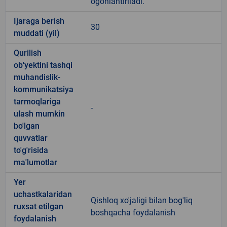
ogohlantiriladi.
Ijaraga berish
30
muddati (yil)
Qurilish
ob'yektini tashqi
muhandislik-
kommunikatsiya
tarmoqlariga
-
ulash mumkin
bo'lgan
quvvatlar
to'g'risida
ma'lumotlar
Yer
uchastkalaridan
Qishloq xo'jaligi bilan bog'liq
ruxsat etilgan
boshqacha foydalanish
foydalanish