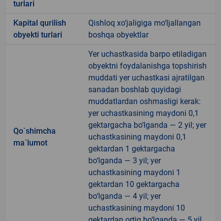
turlari
Kapital qurilish
Qishloq xo‘jaligiga mo‘ljallangan
obyekti turlari
boshqa obyektlar
Yer uchastkasida barpo etiladigan
obyektni foydalanishga topshirish
muddati yer uchastkasi ajratilgan
sanadan boshlab quyidagi
muddatlardan oshmasligi kerak:
yer uchastkasining maydoni 0,1
gektargacha bo‘lganda — 2 yil; yer
Qo`shimcha
uchastkasining maydoni 0,1
ma`lumot
gektardan 1 gektargacha
bo‘lganda — 3 yil; yer
uchastkasining maydoni 1
gektardan 10 gektargacha
bo‘lganda — 4 yil; yer
uchastkasining maydoni 10
gektardan ortiq bo‘lganda — 5 yil.