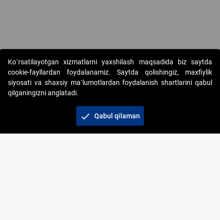
Ko`rsatilayotgan xizmatlarni yaxshilash maqsadida biz saytda
cookie-fayllardan foydalanamiz. Saytda qolishingiz, maxfiylik
siyosati va shaxsiy ma`lumotlardan foydalanish shartlarini qabul
qilganingizni anglatadi.
Copyright © 2017-2026. "Elektron onlayn-auksionlarni
tashkil etish" AJ. Barcha huquqlar himoyalangan
check
Qabul qilaman
To‘lov usullari