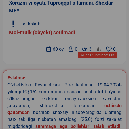
Xorazm viloyati, Tuproqqal`a tumani, Shexlar
MFY
priority_high
Lot holati:
Mol-mulk (obyekt) sotilmadi
60 oy
0
remove_red_eye
3
0
Muddatli bo‘lib to‘lash
Eslatma:
O‘zbekiston Respublikasi Prezidentining 19.04.2024-
yildagi PQ-162-son qaroriga asosan ushbu lot bo‘yicha
o‘tkaziladigan elektron onlayn-auksion savdolari
jarayonida, ishtirokchilar tomonidan
uchinchi
qadamdan
boshlab shaxsiy hisobvarag‘ida ularning
narx taklifiga nisbatan amaldagi (25.0) foizi zakalat
miqdoridagi
summaga ega bo‘lishlari talab etiladi
.