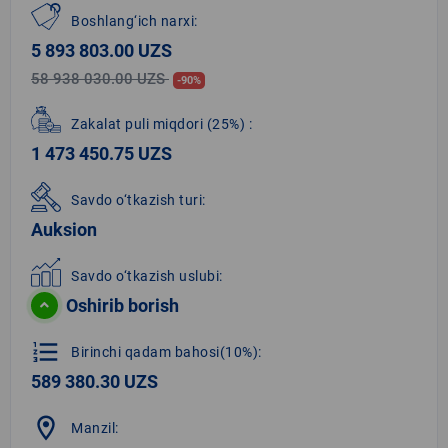
Boshlang‘ich narxi:
5 893 803.00 UZS
58 938 030.00 UZS
-90%
Zakalat puli miqdori
(25%)
:
1 473 450.75 UZS
Savdo o‘tkazish turi:
Auksion
Savdo o‘tkazish uslubi:
Oshirib borish
format_list_numbered
Birinchi qadam bahosi(10%):
589 380.30 UZS
location_on
Manzil: