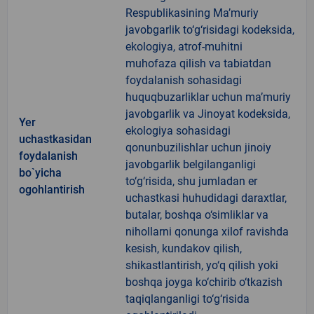
Respublikasining Ma’muriy
javobgarlik to‘g‘risidagi kodeksida,
ekologiya, atrof-muhitni
muhofaza qilish va tabiatdan
foydalanish sohasidagi
huquqbuzarliklar uchun ma’muriy
javobgarlik va Jinoyat kodeksida,
Yer
ekologiya sohasidagi
uchastkasidan
qonunbuzilishlar uchun jinoiy
foydalanish
javobgarlik belgilanganligi
bo`yicha
to‘g‘risida, shu jumladan er
ogohlantirish
uchastkasi huhudidagi daraxtlar,
butalar, boshqa o‘simliklar va
nihollarni qonunga xilof ravishda
kesish, kundakov qilish,
shikastlantirish, yo‘q qilish yoki
boshqa joyga ko‘chirib o‘tkazish
taqiqlanganligi to‘g‘risida