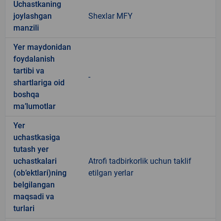
Uchastkaning
joylashgan
Shexlar MFY
manzili
Yer maydonidan
foydalanish
tartibi va
-
shartlariga oid
boshqa
ma’lumotlar
Yer
uchastkasiga
tutash yer
uchastkalari
Atrofi tadbirkorlik uchun taklif
(ob’ektlari)ning
etilgan yerlar
belgilangan
maqsadi va
turlari