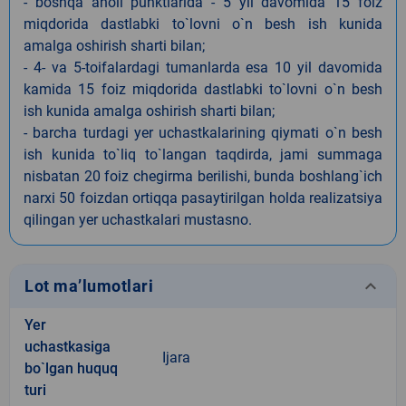
- boshqa aholi punktlarida - 5 yil davomida 15 foiz
miqdorida dastlabki to`lovni o`n besh ish kunida
amalga oshirish sharti bilan;
- 4- va 5-toifalardagi tumanlarda esa 10 yil davomida
kamida 15 foiz miqdorida dastlabki to`lovni o`n besh
ish kunida amalga oshirish sharti bilan;
- barcha turdagi yer uchastkalarining qiymati o`n besh
ish kunida to`liq to`langan taqdirda, jami summaga
nisbatan 20 foiz chegirma berilishi, bunda boshlang`ich
narxi 50 foizdan ortiqqa pasaytirilgan holda realizatsiya
qilingan yer uchastkalari mustasno.
keyboard_arrow_down
Lot ma’lumotlari
Yer
uchastkasiga
Ijara
bo`lgan huquq
turi