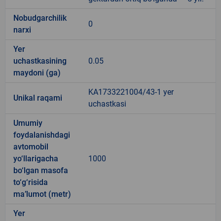
Nobudgarchilik
0
narxi
Yer
uchastkasining
0.05
maydoni (ga)
KA1733221004/43-1 yer
Unikal raqami
uchastkasi
Umumiy
foydalanishdagi
avtomobil
yo‘llarigacha
1000
bo‘lgan masofa
to‘g‘risida
ma’lumot (metr)
Yer