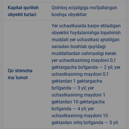
Kapital qurilish
Qishloq xo‘jaligiga mo‘ljallangan
obyekti turlari
boshqa obyektlar
Yer uchastkasida barpo etiladigan
obyektni foydalanishga topshirish
muddati yer uchastkasi ajratilgan
sanadan boshlab quyidagi
muddatlardan oshmasligi kerak:
yer uchastkasining maydoni 0,1
gektargacha bo‘lganda — 2 yil; yer
Qo`shimcha
uchastkasining maydoni 0,1
ma`lumot
gektardan 1 gektargacha
bo‘lganda — 3 yil; yer
uchastkasining maydoni 1
gektardan 10 gektargacha
bo‘lganda — 4 yil; yer
uchastkasining maydoni 10
gektardan ortiq bo‘lganda — 5 yil.