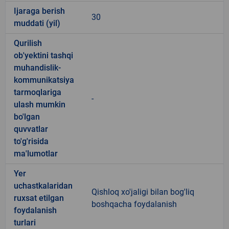
Ijaraga berish
30
muddati (yil)
Qurilish
ob'yektini tashqi
muhandislik-
kommunikatsiya
tarmoqlariga
-
ulash mumkin
bo'lgan
quvvatlar
to'g'risida
ma'lumotlar
Yer
uchastkalaridan
Qishloq xo'jaligi bilan bog'liq
ruxsat etilgan
boshqacha foydalanish
foydalanish
turlari