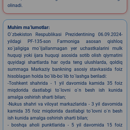
olinadi.
Muhim ma’lumotlar:
O`zbekiston Respublikasi Prezidentining 06.09.2024-
yildagi PF-135-son Farmoniga asosan qishloq
xo`jaligiga mo`ljallanmagan yer uchastkalarini mulk
huquqi yoki ijara huquqi asosida sotib olish qiymatini
quyidagi shartlarda har oyda teng ulushlarda, qoldiq
summaga Markaziy bankning asosiy stavkasida foiz
hisoblagan holda bo`lib-bo`lib to`lashga beriladi:
-Toshkent shahrida - 1 yil davomida kamida 35 foiz
miqdorida dastlabgi to`lovni o`n besh ish kunida
amalga oshirish sharti bilan;
-Nukus shahri va viloyat markazlarida - 3 yil davomida
kamida 35 foiz miqdorida dastlabgi to`lovni o`n besh
ish kunida amalga oshirish sharti bilan;
- boshqa aholi punktlarida - 5 yil davomida 15 foiz