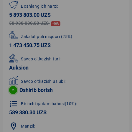
Boshlang‘ich narxi:
5 893 803.00 UZS
58 938 030.00 UZS
-90%
Zakalat puli miqdori
(25%)
:
1 473 450.75 UZS
Savdo o‘tkazish turi:
Auksion
Savdo o‘tkazish uslubi:
Oshirib borish
format_list_numbered
Birinchi qadam bahosi(10%):
589 380.30 UZS
location_on
Manzil: