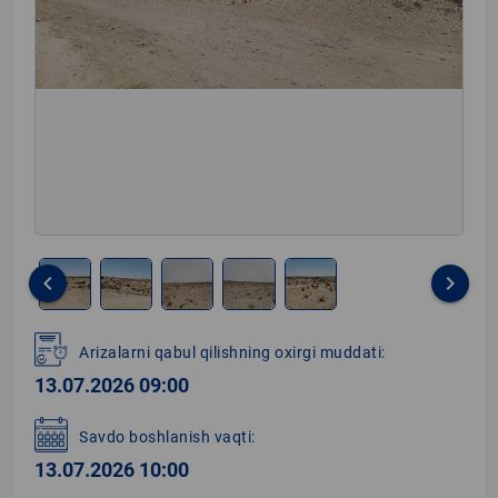
keyboard_arrow_left
keyboard_arrow_right
Item
1
Arizalarni qabul qilishning oxirgi muddati:
of
13.07.2026 09:00
5
Savdo boshlanish vaqti:
13.07.2026 10:00