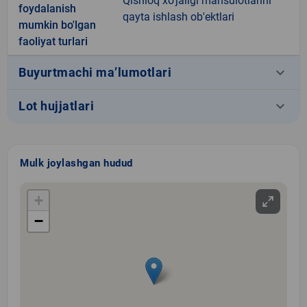
Qishloq xo'jaligi mahsulotlarini
foydalanish
qayta ishlash ob'ektlari
mumkin bo'lgan
faoliyat turlari
keyboard_arrow_down
Buyurtmachi ma’lumotlari
keyboard_arrow_down
Lot hujjatlari
Mulk joylashgan hudud
+
−