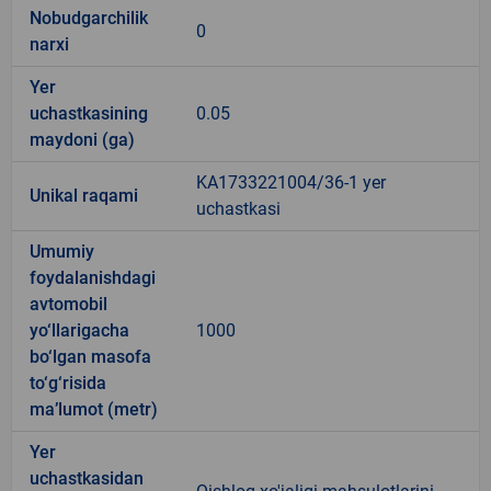
Nobudgarchilik
0
narxi
Yer
uchastkasining
0.05
maydoni (ga)
KA1733221004/36-1 yer
Unikal raqami
uchastkasi
Umumiy
foydalanishdagi
avtomobil
yo‘llarigacha
1000
bo‘lgan masofa
to‘g‘risida
ma’lumot (metr)
Yer
uchastkasidan