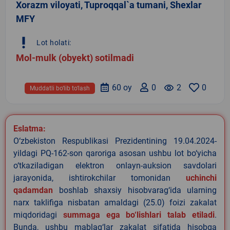
Xorazm viloyati, Tuproqqal`a tumani, Shexlar
MFY
priority_high
Lot holati:
Mol-mulk (obyekt) sotilmadi
60 oy
0
remove_red_eye
2
0
Muddatli bo‘lib to‘lash
Eslatma:
O‘zbekiston Respublikasi Prezidentining 19.04.2024-
yildagi PQ-162-son qaroriga asosan ushbu lot bo‘yicha
o‘tkaziladigan elektron onlayn-auksion savdolari
jarayonida, ishtirokchilar tomonidan
uchinchi
qadamdan
boshlab shaxsiy hisobvarag‘ida ularning
narx taklifiga nisbatan amaldagi (25.0) foizi zakalat
miqdoridagi
summaga ega bo‘lishlari talab etiladi
.
Bunda, ushbu mablag‘lar zakalat sifatida hisobga