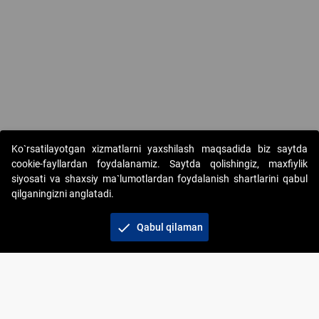
Copyright © 2017-2026. "Elektron onlayn-auksionlarni tashkil etish"
Ko`rsatilayotgan xizmatlarni yaxshilash maqsadida biz saytda
AJ. Barcha huquqlar himoyalangan
cookie-fayllardan foydalanamiz. Saytda qolishingiz, maxfiylik
siyosati va shaxsiy ma`lumotlardan foydalanish shartlarini qabul
qilganingizni anglatadi.
check
Qabul qilaman
+998 71 202-21-11
Veb-saytdagi axborot materiallaridan boshqa
shaxslar foydalanganda jamiyatning korporativ veb-
saytiga majburiy havolalar ko‘rsatilishi kerak