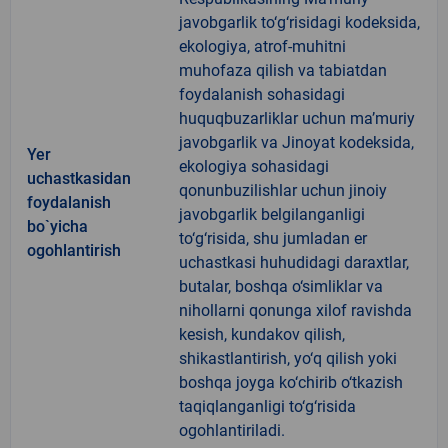
javobgarlik to‘g‘risidagi kodeksida,
ekologiya, atrof-muhitni
muhofaza qilish va tabiatdan
foydalanish sohasidagi
huquqbuzarliklar uchun ma’muriy
javobgarlik va Jinoyat kodeksida,
Yer
ekologiya sohasidagi
uchastkasidan
qonunbuzilishlar uchun jinoiy
foydalanish
javobgarlik belgilanganligi
bo`yicha
to‘g‘risida, shu jumladan er
ogohlantirish
uchastkasi huhudidagi daraxtlar,
butalar, boshqa o‘simliklar va
nihollarni qonunga xilof ravishda
kesish, kundakov qilish,
shikastlantirish, yo‘q qilish yoki
boshqa joyga ko‘chirib o‘tkazish
taqiqlanganligi to‘g‘risida
ogohlantiriladi.