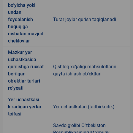
bo‘yicha yoki
undan
foydalanish
Turar joylar qurish taqiqlanadi
huquqiga
nisbatan mavjud
cheklovlar
Mazkur yer
uchastkasida
qurilishga ruxsat
Qishloq xo'jaligi mahsulotlarini
berilgan
qayta ishlash ob'ektlari
ob’ektlar turlari
ro‘yxati
Yer uchastkasi
kiradigan yerlar
Yer uchastkalari (tadbirkorlik)
toifasi
Savdo g‘olibi O‘zbekiston
Respublikasining Ma’muriy