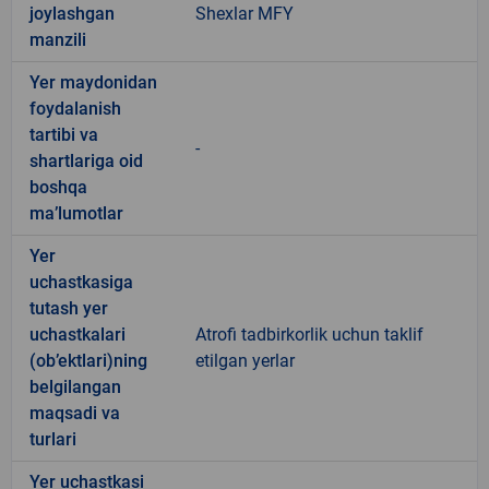
joylashgan
Shexlar MFY
manzili
Yer maydonidan
foydalanish
tartibi va
-
shartlariga oid
boshqa
ma’lumotlar
Yer
uchastkasiga
tutash yer
uchastkalari
Atrofi tadbirkorlik uchun taklif
(ob’ektlari)ning
etilgan yerlar
belgilangan
maqsadi va
turlari
Yer uchastkasi