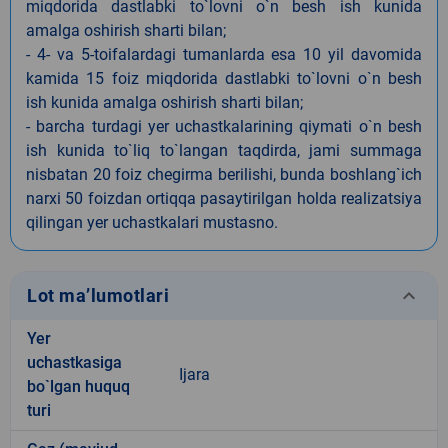
miqdorida dastlabki to`lovni o`n besh ish kunida
amalga oshirish sharti bilan;
- 4- va 5-toifalardagi tumanlarda esa 10 yil davomida
kamida 15 foiz miqdorida dastlabki to`lovni o`n besh
ish kunida amalga oshirish sharti bilan;
- barcha turdagi yer uchastkalarining qiymati o`n besh
ish kunida to`liq to`langan taqdirda, jami summaga
nisbatan 20 foiz chegirma berilishi, bunda boshlang`ich
narxi 50 foizdan ortiqqa pasaytirilgan holda realizatsiya
qilingan yer uchastkalari mustasno.
keyboard_arrow_down
Lot ma’lumotlari
Yer
uchastkasiga
Ijara
bo`lgan huquq
turi