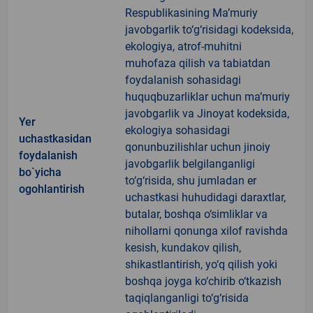
Respublikasining Ma’muriy
javobgarlik to‘g‘risidagi kodeksida,
ekologiya, atrof-muhitni
muhofaza qilish va tabiatdan
foydalanish sohasidagi
huquqbuzarliklar uchun ma’muriy
javobgarlik va Jinoyat kodeksida,
Yer
ekologiya sohasidagi
uchastkasidan
qonunbuzilishlar uchun jinoiy
foydalanish
javobgarlik belgilanganligi
bo`yicha
to‘g‘risida, shu jumladan er
ogohlantirish
uchastkasi huhudidagi daraxtlar,
butalar, boshqa o‘simliklar va
nihollarni qonunga xilof ravishda
kesish, kundakov qilish,
shikastlantirish, yo‘q qilish yoki
boshqa joyga ko‘chirib o‘tkazish
taqiqlanganligi to‘g‘risida