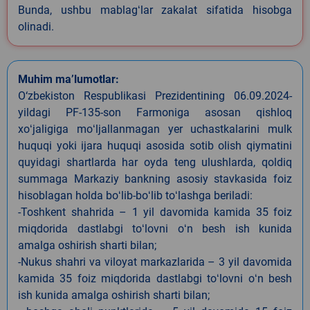
Bunda, ushbu mablagʻlar zakalat sifatida hisobga
olinadi.
Muhim ma’lumotlar:
O‘zbekiston Respublikasi Prezidentining 06.09.2024-
yildagi PF-135-son Farmoniga asosan qishloq
xoʻjaligiga moʻljallanmagan yer uchastkalarini mulk
huquqi yoki ijara huquqi asosida sotib olish qiymatini
quyidagi shartlarda har oyda teng ulushlarda, qoldiq
summaga Markaziy bankning asosiy stavkasida foiz
hisoblagan holda boʻlib-boʻlib toʻlashga beriladi:
-Toshkent shahrida – 1 yil davomida kamida 35 foiz
miqdorida dastlabgi toʻlovni oʻn besh ish kunida
amalga oshirish sharti bilan;
-Nukus shahri va viloyat markazlarida – 3 yil davomida
kamida 35 foiz miqdorida dastlabgi toʻlovni oʻn besh
ish kunida amalga oshirish sharti bilan;