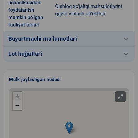
uchastkasidan
Qishloq xo'jaligi mahsulotlarini
foydalanish
qayta ishlash ob'ektlari
mumkin bo'lgan
faoliyat turlari
keyboard_arrow_down
Buyurtmachi ma’lumotlari
keyboard_arrow_down
Lot hujjatlari
Mulk joylashgan hudud
+
−