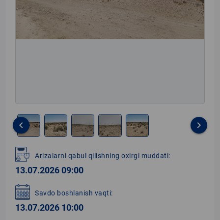
keyboard_arrow_left
keyboard_arrow_right
Item
1
Arizalarni qabul qilishning oxirgi muddati:
of
13.07.2026 09:00
5
Savdo boshlanish vaqti:
13.07.2026 10:00