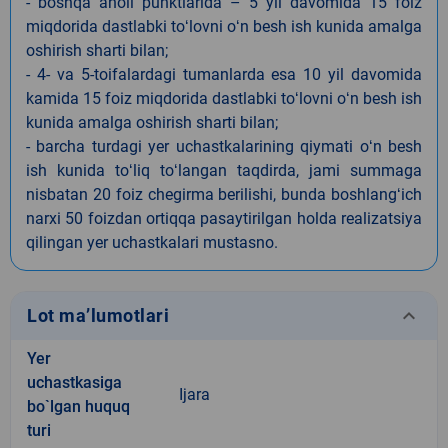
- boshqa aholi punktlarida – 5 yil davomida 15 foiz
miqdorida dastlabki toʻlovni oʻn besh ish kunida amalga
oshirish sharti bilan;
- 4- va 5-toifalardagi tumanlarda esa 10 yil davomida
kamida 15 foiz miqdorida dastlabki toʻlovni oʻn besh ish
kunida amalga oshirish sharti bilan;
- barcha turdagi yer uchastkalarining qiymati oʻn besh
ish kunida toʻliq toʻlangan taqdirda, jami summaga
nisbatan 20 foiz chegirma berilishi, bunda boshlangʻich
narxi 50 foizdan ortiqqa pasaytirilgan holda realizatsiya
qilingan yer uchastkalari mustasno.
keyboard_arrow_down
Lot ma’lumotlari
Yer
uchastkasiga
Ijara
bo`lgan huquq
turi