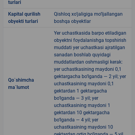
turlari
Kapital qurilish
Qishloq xo‘jaligiga mo‘ljallangan
obyekti turlari
boshqa obyektlar
Yer uchastkasida barpo etiladigan
obyektni foydalanishga topshirish
muddati yer uchastkasi ajratilgan
sanadan boshlab quyidagi
muddatlardan oshmasligi kerak:
yer uchastkasining maydoni 0,1
gektargacha bo‘lganda — 2 yil; yer
Qo`shimcha
uchastkasining maydoni 0,1
ma`lumot
gektardan 1 gektargacha
bo‘lganda — 3 yil; yer
uchastkasining maydoni 1
gektardan 10 gektargacha
bo‘lganda — 4 yil; yer
uchastkasining maydoni 10
gektardan ortiq bo‘lganda — 5 yil.