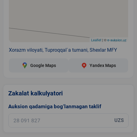
Leaflet
| ©
e-auksion.uz
Xorazm viloyati, Tuproqqal`a tumani, Shexlar MFY
Google Maps
Yandex Maps
Zakalat kalkulyatori
Auksion qadamiga bog‘lanmagan taklif
UZS