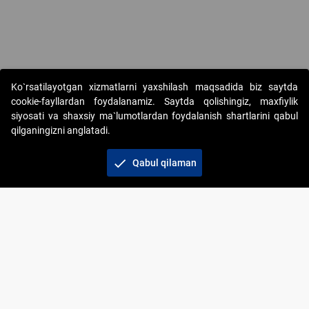
Ko`rsatilayotgan xizmatlarni yaxshilash maqsadida biz saytda
cookie-fayllardan foydalanamiz. Saytda qolishingiz, maxfiylik
siyosati va shaxsiy ma`lumotlardan foydalanish shartlarini qabul
qilganingizni anglatadi.
Copyright © 2017-2026. "Elektron onlayn-auksionlarni
tashkil etish" AJ. Barcha huquqlar himoyalangan
check
Qabul qilaman
To‘lov usullari