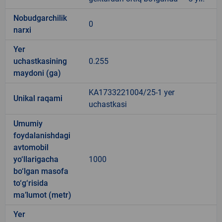
Nobudgarchilik
0
narxi
Yer
uchastkasining
0.255
maydoni (ga)
KA1733221004/25-1 yer
Unikal raqami
uchastkasi
Umumiy
foydalanishdagi
avtomobil
yo‘llarigacha
1000
bo‘lgan masofa
to‘g‘risida
ma’lumot (metr)
Yer