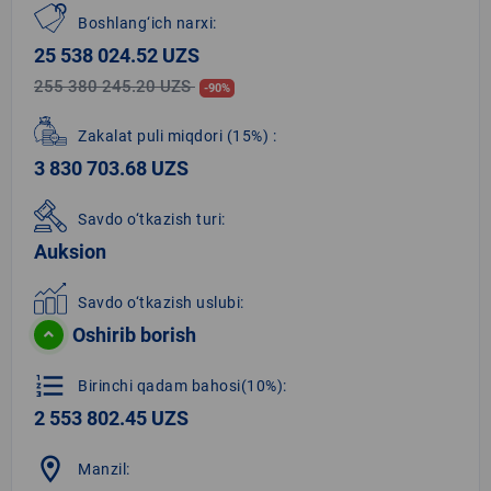
Boshlang‘ich narxi:
25 538 024.52 UZS
255 380 245.20 UZS
-90%
Zakalat puli miqdori
(15%)
:
3 830 703.68 UZS
Savdo o‘tkazish turi:
Auksion
Savdo o‘tkazish uslubi:
Oshirib borish
format_list_numbered
Birinchi qadam bahosi(10%):
2 553 802.45 UZS
location_on
Manzil: