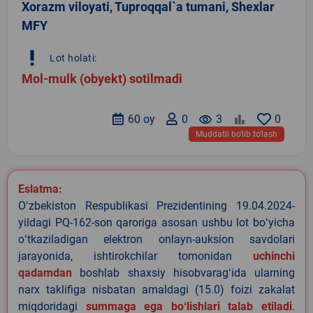
Xorazm viloyati, Tuproqqal`a tumani, Shexlar
MFY
priority_high
Lot holati:
Mol-mulk (obyekt) sotilmadi
60 oy
0
remove_red_eye
3
0
Muddatli bo‘lib to‘lash
Eslatma:
Oʻzbekiston Respublikasi Prezidentining 19.04.2024-
yildagi PQ-162-son qaroriga asosan ushbu lot boʻyicha
oʻtkaziladigan elektron onlayn-auksion savdolari
jarayonida, ishtirokchilar tomonidan
uchinchi
qadamdan
boshlab shaxsiy hisobvaragʻida ularning
narx taklifiga nisbatan amaldagi (15.0) foizi zakalat
miqdoridagi
summaga ega boʻlishlari talab etiladi
.