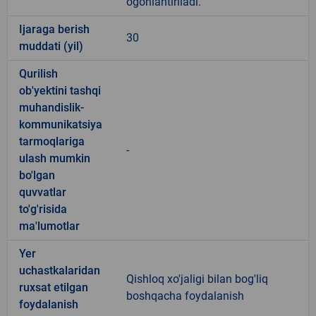
ogohlantiriladi.
Ijaraga berish
30
muddati (yil)
Qurilish
ob'yektini tashqi
muhandislik-
kommunikatsiya
tarmoqlariga
-
ulash mumkin
bo'lgan
quvvatlar
to'g'risida
ma'lumotlar
Yer
uchastkalaridan
Qishloq xo'jaligi bilan bog'liq
ruxsat etilgan
boshqacha foydalanish
foydalanish