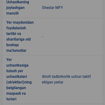
Uchastkaning
joylashgan
Shexlar MFY
manzili
Yer maydonidan
foydalanish
tartibi va
-
shartlariga oid
boshqa
ma’lumotlar
Yer
uchastkasiga
tutash yer
uchastkalari
Atrofi tadbirkorlik uchun taklif
(ob’ektlari)ning
etilgan yerlar
belgilangan
maqsadi va
turlari