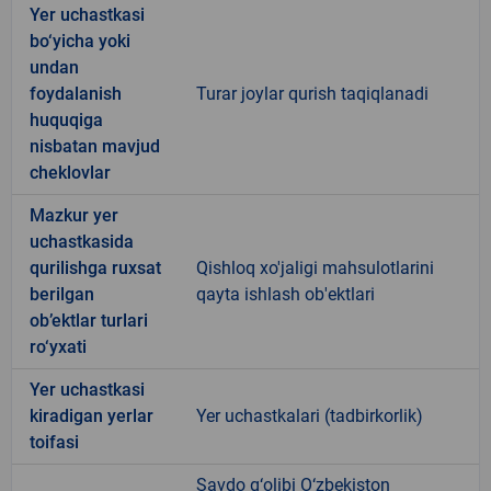
Yer uchastkasi
bo‘yicha yoki
undan
foydalanish
Turar joylar qurish taqiqlanadi
huquqiga
nisbatan mavjud
cheklovlar
Mazkur yer
uchastkasida
qurilishga ruxsat
Qishloq xo'jaligi mahsulotlarini
berilgan
qayta ishlash ob'ektlari
ob’ektlar turlari
ro‘yxati
Yer uchastkasi
kiradigan yerlar
Yer uchastkalari (tadbirkorlik)
toifasi
Savdo g‘olibi O‘zbekiston