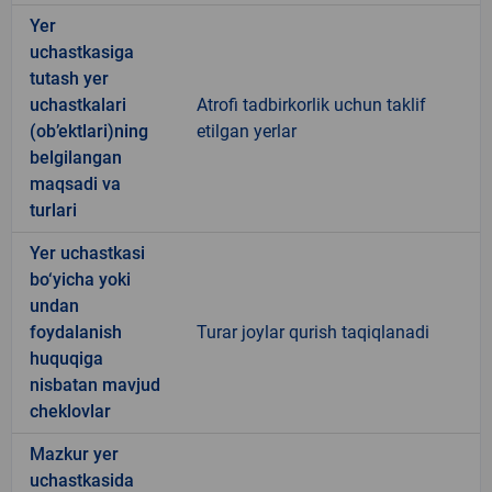
Yer
uchastkasiga
tutash yer
uchastkalari
Atrofi tadbirkorlik uchun taklif
(ob’ektlari)ning
etilgan yerlar
belgilangan
maqsadi va
turlari
Yer uchastkasi
bo‘yicha yoki
undan
foydalanish
Turar joylar qurish taqiqlanadi
huquqiga
nisbatan mavjud
cheklovlar
Mazkur yer
uchastkasida