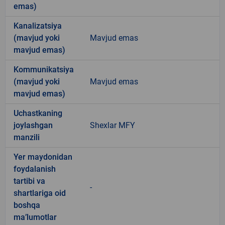
emas)
Kanalizatsiya
(mavjud yoki
Mavjud emas
mavjud emas)
Kommunikatsiya
(mavjud yoki
Mavjud emas
mavjud emas)
Uchastkaning
joylashgan
Shexlar MFY
manzili
Yer maydonidan
foydalanish
tartibi va
-
shartlariga oid
boshqa
ma’lumotlar