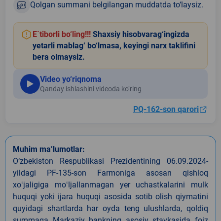
Qolgan summani belgilangan muddatda to‘laysiz.
E`tiborli bo‘ling!!!
Shaxsiy hisobvarag‘ingizda
yetarli mablag‘ bo‘lmasa, keyingi narx taklifini
bera olmaysiz.
Video yo‘riqnoma
Qanday ishlashini videoda ko‘ring
PQ-162-son qarori
Muhim ma’lumotlar:
O‘zbekiston Respublikasi Prezidentining 06.09.2024-
yildagi PF-135-son Farmoniga asosan qishloq
xoʻjaligiga moʻljallanmagan yer uchastkalarini mulk
huquqi yoki ijara huquqi asosida sotib olish qiymatini
quyidagi shartlarda har oyda teng ulushlarda, qoldiq
summaga Markaziy bankning asosiy stavkasida foiz