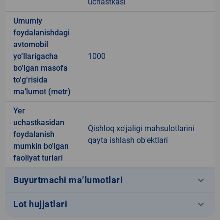
uchastkasi
Umumiy
foydalanishdagi
avtomobil
yo‘llarigacha
1000
bo‘lgan masofa
to‘g‘risida
ma’lumot (metr)
Yer
uchastkasidan
Qishloq xo'jaligi mahsulotlarini
foydalanish
qayta ishlash ob'ektlari
mumkin bo'lgan
faoliyat turlari
keyboard_arrow_down
Buyurtmachi ma’lumotlari
keyboard_arrow_down
Lot hujjatlari