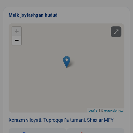
Mulk joylashgan hudud
+
−
Leaflet
| ©
e-auksion.uz
Xorazm viloyati, Tuproqqal`a tumani, Shexlar MFY