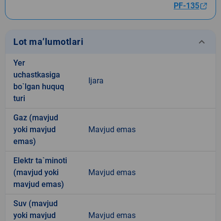
PF-135
keyboard_arrow_down
Lot ma’lumotlari
Yer
uchastkasiga
Ijara
bo`lgan huquq
turi
Gaz (mavjud
yoki mavjud
Mavjud emas
emas)
Elektr ta`minoti
(mavjud yoki
Mavjud emas
mavjud emas)
Suv (mavjud
yoki mavjud
Mavjud emas