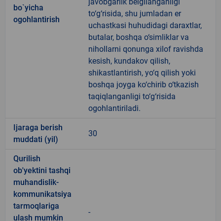
javobgarlik belgilanganligi
bo`yicha
to‘g‘risida, shu jumladan er
ogohlantirish
uchastkasi huhudidagi daraxtlar,
butalar, boshqa o‘simliklar va
nihollarni qonunga xilof ravishda
kesish, kundakov qilish,
shikastlantirish, yo‘q qilish yoki
boshqa joyga ko‘chirib o‘tkazish
taqiqlanganligi to‘g‘risida
ogohlantiriladi.
Ijaraga berish
30
muddati (yil)
Qurilish
ob'yektini tashqi
muhandislik-
kommunikatsiya
tarmoqlariga
-
ulash mumkin