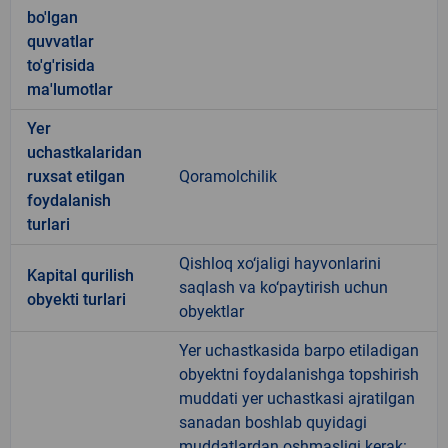
bo'lgan
quvvatlar
to'g'risida
ma'lumotlar
Yer
uchastkalaridan
ruxsat etilgan
Qoramolchilik
foydalanish
turlari
Qishloq xo‘jaligi hayvonlarini
Kapital qurilish
saqlash va ko‘paytirish uchun
obyekti turlari
obyektlar
Yer uchastkasida barpo etiladigan
obyektni foydalanishga topshirish
muddati yer uchastkasi ajratilgan
sanadan boshlab quyidagi
muddatlardan oshmasligi kerak: