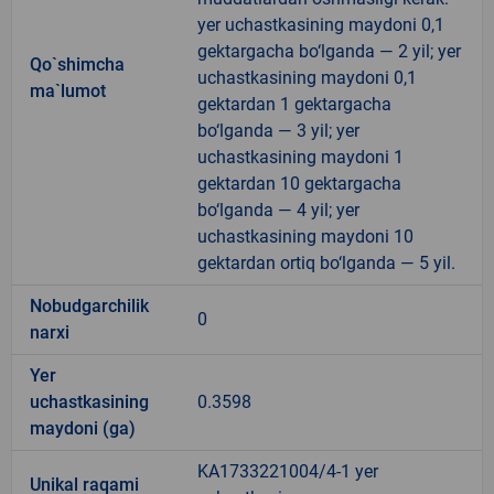
yer uchastkasining maydoni 0,1
gektargacha bo‘lganda — 2 yil; yer
Qo`shimcha
uchastkasining maydoni 0,1
ma`lumot
gektardan 1 gektargacha
bo‘lganda — 3 yil; yer
uchastkasining maydoni 1
gektardan 10 gektargacha
bo‘lganda — 4 yil; yer
uchastkasining maydoni 10
gektardan ortiq bo‘lganda — 5 yil.
Nobudgarchilik
0
narxi
Yer
uchastkasining
0.3598
maydoni (ga)
KA1733221004/4-1 yer
Unikal raqami