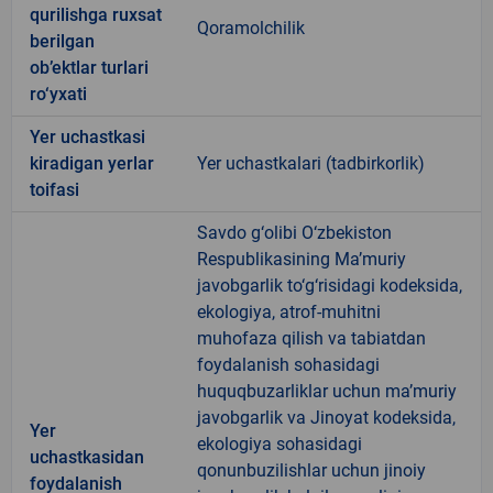
qurilishga ruxsat
Qoramolchilik
berilgan
ob’ektlar turlari
ro‘yxati
Yer uchastkasi
kiradigan yerlar
Yer uchastkalari (tadbirkorlik)
toifasi
Savdo g‘olibi O‘zbekiston
Respublikasining Ma’muriy
javobgarlik to‘g‘risidagi kodeksida,
ekologiya, atrof-muhitni
muhofaza qilish va tabiatdan
foydalanish sohasidagi
huquqbuzarliklar uchun ma’muriy
javobgarlik va Jinoyat kodeksida,
Yer
ekologiya sohasidagi
uchastkasidan
qonunbuzilishlar uchun jinoiy
foydalanish