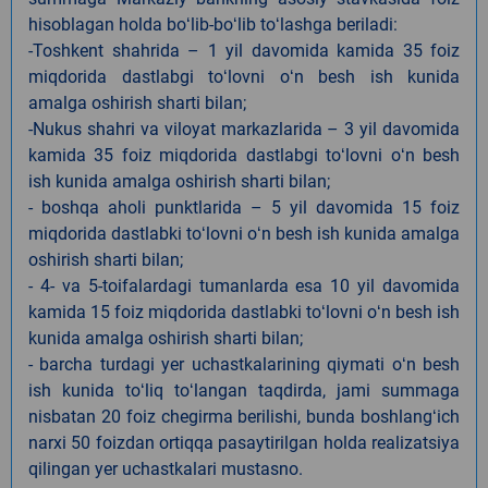
hisoblagan holda boʻlib-boʻlib toʻlashga beriladi:
-Toshkent shahrida – 1 yil davomida kamida 35 foiz
miqdorida dastlabgi toʻlovni oʻn besh ish kunida
amalga oshirish sharti bilan;
-Nukus shahri va viloyat markazlarida – 3 yil davomida
kamida 35 foiz miqdorida dastlabgi toʻlovni oʻn besh
ish kunida amalga oshirish sharti bilan;
- boshqa aholi punktlarida – 5 yil davomida 15 foiz
miqdorida dastlabki toʻlovni oʻn besh ish kunida amalga
oshirish sharti bilan;
- 4- va 5-toifalardagi tumanlarda esa 10 yil davomida
kamida 15 foiz miqdorida dastlabki toʻlovni oʻn besh ish
kunida amalga oshirish sharti bilan;
- barcha turdagi yer uchastkalarining qiymati oʻn besh
ish kunida toʻliq toʻlangan taqdirda, jami summaga
nisbatan 20 foiz chegirma berilishi, bunda boshlangʻich
narxi 50 foizdan ortiqqa pasaytirilgan holda realizatsiya
qilingan yer uchastkalari mustasno.