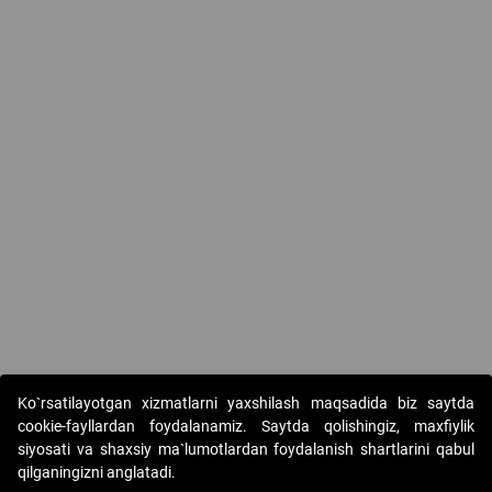
Ko`rsatilayotgan xizmatlarni yaxshilash maqsadida biz saytda
cookie-fayllardan foydalanamiz. Saytda qolishingiz, maxfiylik
siyosati va shaxsiy ma`lumotlardan foydalanish shartlarini qabul
qilganingizni anglatadi.
Copyright © 2017-2026. "Elektron onlayn-auksionlarni