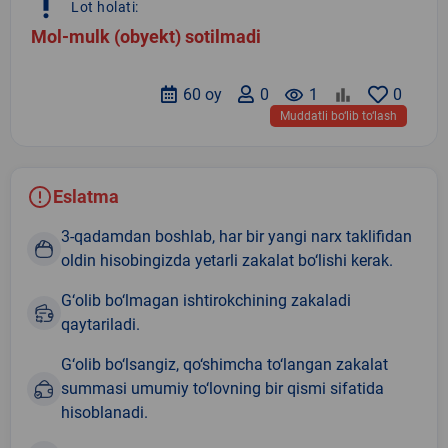
priority_high
Lot holati:
Mol-mulk (obyekt) sotilmadi
60 oy
0
remove_red_eye
1
0
Muddatli bo‘lib to‘lash
Eslatma
3-qadamdan boshlab, har bir yangi narx taklifidan
oldin hisobingizda yetarli zakalat bo‘lishi kerak.
G‘olib bo‘lmagan ishtirokchining zakaladi
qaytariladi.
G‘olib bo‘lsangiz, qo‘shimcha to‘langan zakalat
summasi umumiy to‘lovning bir qismi sifatida
hisoblanadi.