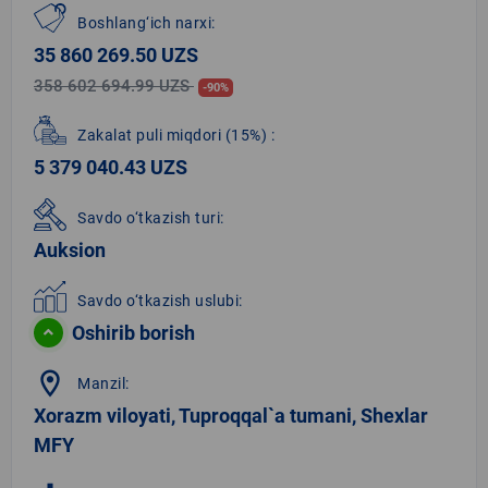
Boshlang‘ich narxi:
35 860 269.50 UZS
358 602 694.99 UZS
-90%
Zakalat puli miqdori
(15%)
:
5 379 040.43 UZS
Savdo o‘tkazish turi:
Auksion
Savdo o‘tkazish uslubi:
Oshirib borish
location_on
Manzil:
Xorazm viloyati, Tuproqqal`a tumani, Shexlar
MFY