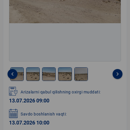
keyboard_arrow_left
keyboard_arrow_right
Item
1
Arizalarni qabul qilishning oxirgi muddati:
of
13.07.2026 09:00
5
Savdo boshlanish vaqti:
13.07.2026 10:00