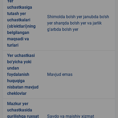
Yer
uchastkasiga
tutash yer
Shimolda bo'sh yer janubda bo'sh
uchastkalari
yer sharqda bo'sh yer va jarlik
(ob’ektlari)ning
g'arbda bo'sh yer
belgilangan
maqsadi va
turlari
Yer uchastkasi
bo‘yicha yoki
undan
foydalanish
Mavjud emas
huquqiga
nisbatan mavjud
cheklovlar
Mazkur yer
uchastkasida
qurilishga ruxsat
Savdo va maishiy xizmat