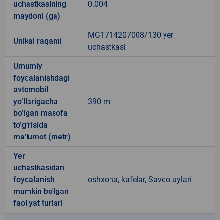
uchastkasining
0.004
maydoni (ga)
MG1714207008/130 yer
Unikal raqami
uchastkasi
Umumiy
foydalanishdagi
avtomobil
yo‘llarigacha
390 m
bo‘lgan masofa
to‘g‘risida
ma’lumot (metr)
Yer
uchastkasidan
foydalanish
oshxona, kafelar, Savdo uylari
mumkin bo'lgan
faoliyat turlari