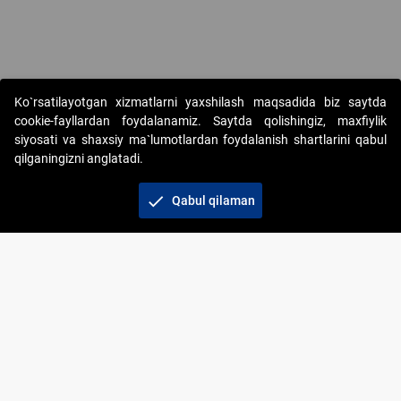
Copyright © 2017-2026. "Elektron onlayn-auksionlarni tashkil etish"
Ko`rsatilayotgan xizmatlarni yaxshilash maqsadida biz saytda
AJ. Barcha huquqlar himoyalangan
cookie-fayllardan foydalanamiz. Saytda qolishingiz, maxfiylik
siyosati va shaxsiy ma`lumotlardan foydalanish shartlarini qabul
qilganingizni anglatadi.
check
Qabul qilaman
+998 71 202-21-11
Veb-saytdagi axborot materiallaridan boshqa
shaxslar foydalanganda jamiyatning korporativ veb-
saytiga majburiy havolalar ko‘rsatilishi kerak