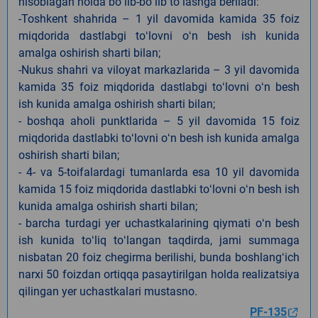
hisoblagan holda boʻlib-boʻlib toʻlashga beriladi:
-Toshkent shahrida – 1 yil davomida kamida 35 foiz
miqdorida dastlabgi toʻlovni oʻn besh ish kunida
amalga oshirish sharti bilan;
-Nukus shahri va viloyat markazlarida – 3 yil davomida
kamida 35 foiz miqdorida dastlabgi toʻlovni oʻn besh
ish kunida amalga oshirish sharti bilan;
- boshqa aholi punktlarida – 5 yil davomida 15 foiz
miqdorida dastlabki toʻlovni oʻn besh ish kunida amalga
oshirish sharti bilan;
- 4- va 5-toifalardagi tumanlarda esa 10 yil davomida
kamida 15 foiz miqdorida dastlabki toʻlovni oʻn besh ish
kunida amalga oshirish sharti bilan;
- barcha turdagi yer uchastkalarining qiymati oʻn besh
ish kunida toʻliq toʻlangan taqdirda, jami summaga
nisbatan 20 foiz chegirma berilishi, bunda boshlangʻich
narxi 50 foizdan ortiqqa pasaytirilgan holda realizatsiya
qilingan yer uchastkalari mustasno.
PF-135