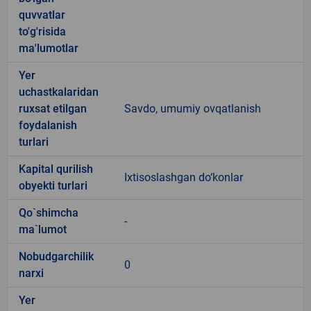
quvvatlar
to'g'risida
ma'lumotlar
Yer
uchastkalaridan
ruxsat etilgan
Savdo, umumiy ovqatlanish
foydalanish
turlari
Kapital qurilish
Ixtisoslashgan do‘konlar
obyekti turlari
Qo`shimcha
-
ma`lumot
Nobudgarchilik
0
narxi
Yer