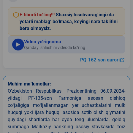
E`tiborli bo‘ling!!!
Shaxsiy hisobvarag‘ingizda
yetarli mablag‘ bo‘lmasa, keyingi narx taklifini
bera olmaysiz.
Video yo‘riqnoma
Qanday ishlashini videoda ko‘ring
PQ-162-son qarori
Muhim ma’lumotlar:
O‘zbekiston Respublikasi Prezidentining 06.09.2024-
yildagi PF-135-son Farmoniga asosan qishloq
xoʻjaligiga moʻljallanmagan yer uchastkalarini mulk
huquqi yoki ijara huquqi asosida sotib olish qiymatini
quyidagi shartlarda har oyda teng ulushlarda, qoldiq
summaga Markaziy bankning asosiy stavkasida foiz