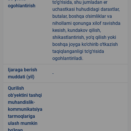
to‘g‘risida, shu jumladan er
ogohlantirish
uchastkasi huhudidagi daraxtlar,
butalar, boshqa o‘simliklar va
nihollarni qonunga xilof ravishda
kesish, kundakov qilish,
shikastlantirish, yo‘q qilish yoki
boshqa joyga ko‘chirib o‘tkazish
taqiqlanganligi to‘g‘risida
ogohlantiriladi.
Ijaraga berish
-
muddati (yil)
Qurilish
ob'yektini tashqi
muhandislik-
kommunikatsiya
tarmoqlariga
ulash mumkin
bo'lgan