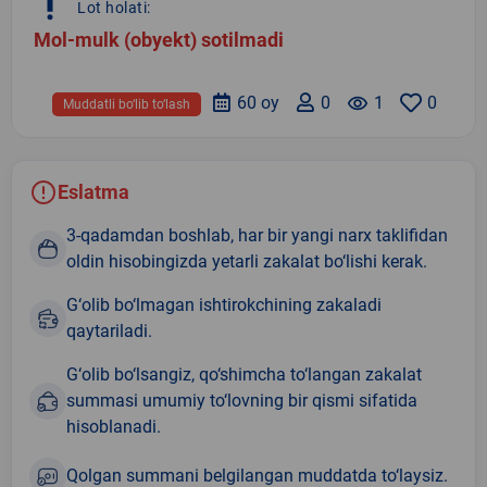
priority_high
Lot holati:
Mol-mulk (obyekt) sotilmadi
60 oy
0
remove_red_eye
1
0
Muddatli bo‘lib to‘lash
Eslatma
3-qadamdan boshlab, har bir yangi narx taklifidan
oldin hisobingizda yetarli zakalat bo‘lishi kerak.
G‘olib bo‘lmagan ishtirokchining zakaladi
qaytariladi.
G‘olib bo‘lsangiz, qo‘shimcha to‘langan zakalat
summasi umumiy to‘lovning bir qismi sifatida
hisoblanadi.
Qolgan summani belgilangan muddatda to‘laysiz.