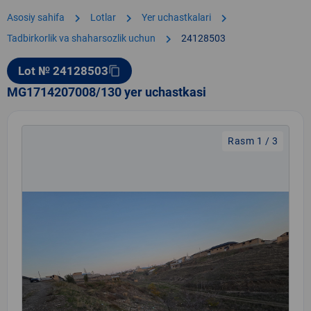
chevron_right
chevron_right
chevron_right
Asosiy sahifa
Lotlar
Yer uchastkalari
chevron_right
Tadbirkorlik va shaharsozlik uchun
24128503
Lot № 24128503
content_copy
MG1714207008/130 yer uchastkasi
Rasm 1 / 3