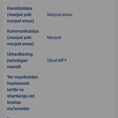
Kanalizatsiya
(mavjud yoki
Mavjud emas
mavjud emas)
Kommunikatsiya
(mavjud yoki
Mavjud
mavjud emas)
Uchastkaning
joylashgan
Obod MFY
manzili
Yer maydonidan
foydalanish
tartibi va
-
shartlariga oid
boshqa
ma’lumotlar