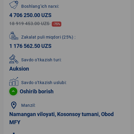
Boshlang‘ich narxi:
4 706 250.00 UZS
18 919 453.00 UZS
-75%
Zakalat puli miqdori
(25%)
:
1 176 562.50 UZS
Savdo o‘tkazish turi:
Auksion
Savdo o‘tkazish uslubi:
Oshirib borish
location_on
Manzil:
Namangan viloyati, Kosonsoy tumani, Obod
MFY