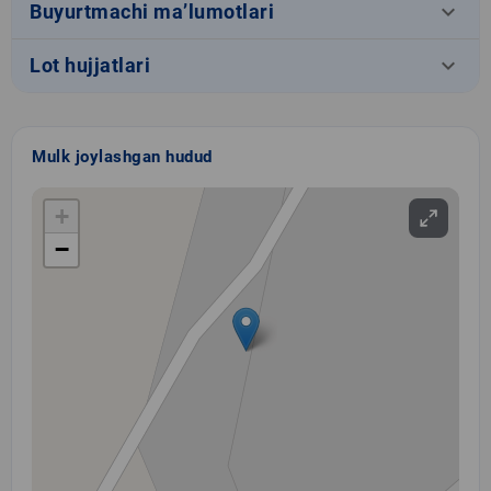
keyboard_arrow_down
Buyurtmachi ma’lumotlari
keyboard_arrow_down
Lot hujjatlari
Mulk joylashgan hudud
+
−