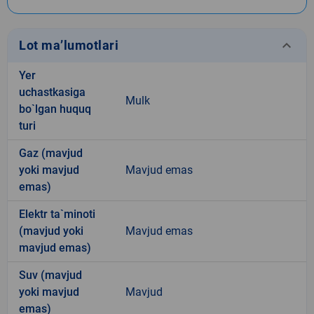
keyboard_arrow_down
Lot ma’lumotlari
Yer
uchastkasiga
Mulk
bo`lgan huquq
turi
Gaz (mavjud
yoki mavjud
Mavjud emas
emas)
Elektr ta`minoti
(mavjud yoki
Mavjud emas
mavjud emas)
Suv (mavjud
yoki mavjud
Mavjud
emas)