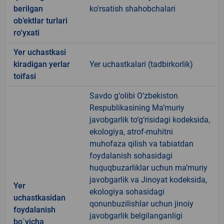
berilgan
ko'rsatish shahobchalari
ob’ektlar turlari
ro‘yxati
Yer uchastkasi
kiradigan yerlar
Yer uchastkalari (tadbirkorlik)
toifasi
Savdo g‘olibi O‘zbekiston
Respublikasining Ma’muriy
javobgarlik to‘g‘risidagi kodeksida,
ekologiya, atrof-muhitni
muhofaza qilish va tabiatdan
foydalanish sohasidagi
huquqbuzarliklar uchun ma’muriy
javobgarlik va Jinoyat kodeksida,
Yer
ekologiya sohasidagi
uchastkasidan
qonunbuzilishlar uchun jinoiy
foydalanish
javobgarlik belgilanganligi
bo`yicha