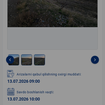
keyboard_arrow_left
keyboard_arrow_right
Item
1
Arizalarni qabul qilishning oxirgi muddati:
of
13.07.2026 09:00
3
Savdo boshlanish vaqti:
13.07.2026 10:00