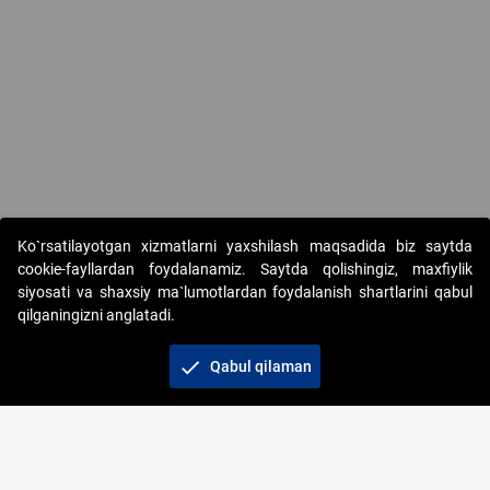
Ko`rsatilayotgan xizmatlarni yaxshilash maqsadida biz saytda
cookie-fayllardan foydalanamiz. Saytda qolishingiz, maxfiylik
siyosati va shaxsiy ma`lumotlardan foydalanish shartlarini qabul
qilganingizni anglatadi.
Copyright © 2017-2026. "Elektron onlayn-auksionlarni
tashkil etish" AJ. Barcha huquqlar himoyalangan
check
Qabul qilaman
To‘lov usullari