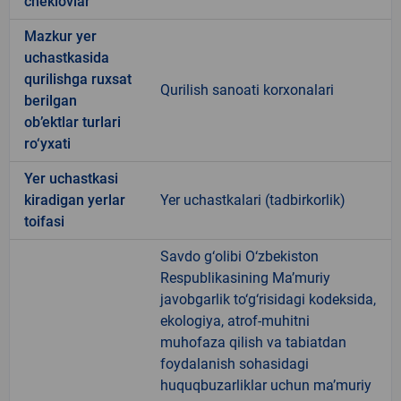
cheklovlar
Mazkur yer
uchastkasida
qurilishga ruxsat
Qurilish sanoati korxonalari
berilgan
ob’ektlar turlari
ro‘yxati
Yer uchastkasi
kiradigan yerlar
Yer uchastkalari (tadbirkorlik)
toifasi
Savdo g‘olibi O‘zbekiston
Respublikasining Ma’muriy
javobgarlik to‘g‘risidagi kodeksida,
ekologiya, atrof-muhitni
muhofaza qilish va tabiatdan
foydalanish sohasidagi
huquqbuzarliklar uchun ma’muriy