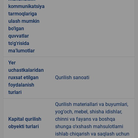
kommunikatsiya
tarmoqlariga
ulash mumkin
bo'lgan
quvvatlar
to'g'risida
ma'lumotlar
Yer
uchastkalaridan
ruxsat etilgan
Qurilish sanoati
foydalanish
turlari
Qurilish materiallari va buyumlari,
yog‘och, mebel, shisha idishlar,
Kapital qurilish
chinni va fayans va boshqa
obyekti turlari
shunga o‘xshash mahsulotlarni
ishlab chiqarish va saqlash uchun