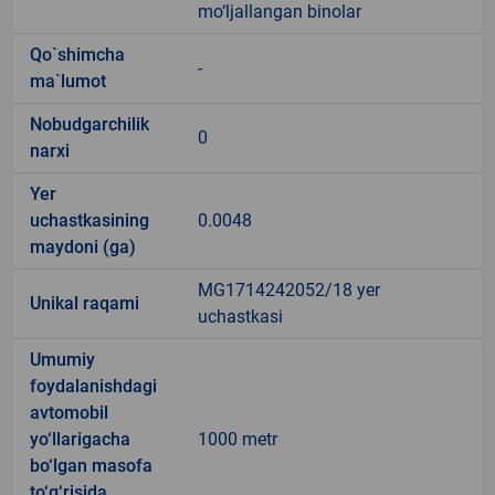
mo‘ljallangan binolar
Qo`shimcha
-
ma`lumot
Nobudgarchilik
0
narxi
Yer
uchastkasining
0.0048
maydoni (ga)
MG1714242052/18 yer
Unikal raqami
uchastkasi
Umumiy
foydalanishdagi
avtomobil
yo‘llarigacha
1000 metr
bo‘lgan masofa
to‘g‘risida