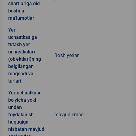
shartlariga oid
boshqa
ma’lumotlar
Yer
uchastkasiga
tutash yer
uchastkalari
Bo'sh yerlar
(ob’ektlari)ning
belgilangan
maqsadi va
turlari
Yer uchastkasi
bo‘yicha yoki
undan
foydalanish
mavjud emas
huquqiga
nisbatan mavjud