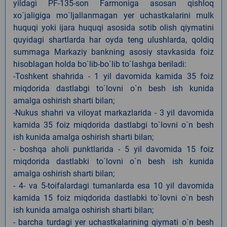
yildagi PF-135-son Farmoniga asosan qishloq
xo`jaligiga mo`ljallanmagan yer uchastkalarini mulk
huquqi yoki ijara huquqi asosida sotib olish qiymatini
quyidagi shartlarda har oyda teng ulushlarda, qoldiq
summaga Markaziy bankning asosiy stavkasida foiz
hisoblagan holda bo`lib-bo`lib to`lashga beriladi:
-Toshkent shahrida - 1 yil davomida kamida 35 foiz
miqdorida dastlabgi to`lovni o`n besh ish kunida
amalga oshirish sharti bilan;
-Nukus shahri va viloyat markazlarida - 3 yil davomida
kamida 35 foiz miqdorida dastlabgi to`lovni o`n besh
ish kunida amalga oshirish sharti bilan;
- boshqa aholi punktlarida - 5 yil davomida 15 foiz
miqdorida dastlabki to`lovni o`n besh ish kunida
amalga oshirish sharti bilan;
- 4- va 5-toifalardagi tumanlarda esa 10 yil davomida
kamida 15 foiz miqdorida dastlabki to`lovni o`n besh
ish kunida amalga oshirish sharti bilan;
- barcha turdagi yer uchastkalarining qiymati o`n besh