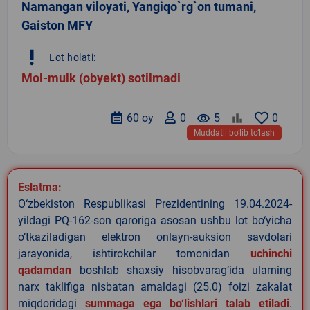
Namangan viloyati, Yangiqo`rg`on tumani,
Gaiston MFY
priority_high
Lot holati:
Mol-mulk (obyekt) sotilmadi
60 oy
0
remove_red_eye
5
0
Muddatli bo‘lib to‘lash
Eslatma:
O‘zbekiston Respublikasi Prezidentining 19.04.2024-
yildagi PQ-162-son qaroriga asosan ushbu lot bo‘yicha
o‘tkaziladigan elektron onlayn-auksion savdolari
jarayonida, ishtirokchilar tomonidan
uchinchi
qadamdan
boshlab shaxsiy hisobvarag‘ida ularning
narx taklifiga nisbatan amaldagi (25.0) foizi zakalat
miqdoridagi
summaga ega bo‘lishlari talab etiladi
.