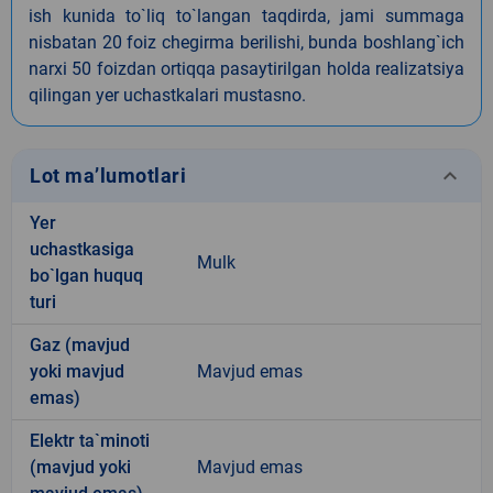
ish kunida to`liq to`langan taqdirda, jami summaga
nisbatan 20 foiz chegirma berilishi, bunda boshlang`ich
narxi 50 foizdan ortiqqa pasaytirilgan holda realizatsiya
qilingan yer uchastkalari mustasno.
keyboard_arrow_down
Lot ma’lumotlari
Yer
uchastkasiga
Mulk
bo`lgan huquq
turi
Gaz (mavjud
yoki mavjud
Mavjud emas
emas)
Elektr ta`minoti
(mavjud yoki
Mavjud emas