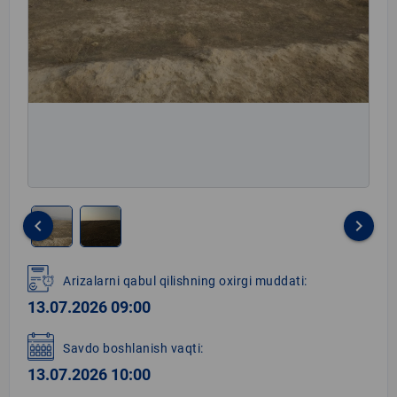
keyboard_arrow_left
keyboard_arrow_right
Item
1
Arizalarni qabul qilishning oxirgi muddati:
of
13.07.2026 09:00
2
Savdo boshlanish vaqti:
13.07.2026 10:00