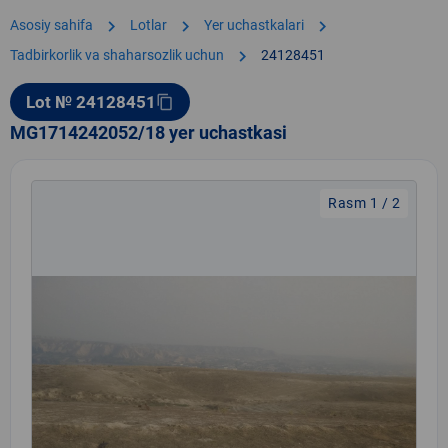
chevron_right
chevron_right
chevron_right
Asosiy sahifa
Lotlar
Yer uchastkalari
chevron_right
Tadbirkorlik va shaharsozlik uchun
24128451
Lot № 24128451
content_copy
MG1714242052/18 yer uchastkasi
Rasm 1 / 2