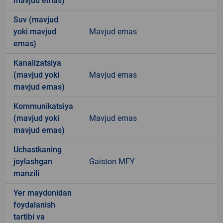
mavjud emas)
Suv (mavjud
yoki mavjud
Mavjud emas
emas)
Kanalizatsiya
(mavjud yoki
Mavjud emas
mavjud emas)
Kommunikatsiya
(mavjud yoki
Mavjud emas
mavjud emas)
Uchastkaning
joylashgan
Gaiston MFY
manzili
Yer maydonidan
foydalanish
tartibi va
-