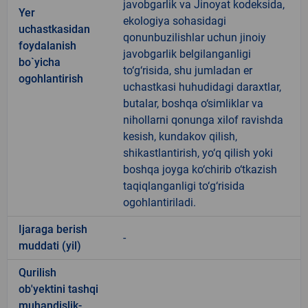
javobgarlik va Jinoyat kodeksida,
Yer
ekologiya sohasidagi
uchastkasidan
qonunbuzilishlar uchun jinoiy
foydalanish
javobgarlik belgilanganligi
bo`yicha
to‘g‘risida, shu jumladan er
ogohlantirish
uchastkasi huhudidagi daraxtlar,
butalar, boshqa o‘simliklar va
nihollarni qonunga xilof ravishda
kesish, kundakov qilish,
shikastlantirish, yo‘q qilish yoki
boshqa joyga ko‘chirib o‘tkazish
taqiqlanganligi to‘g‘risida
ogohlantiriladi.
Ijaraga berish
-
muddati (yil)
Qurilish
ob'yektini tashqi
muhandislik-