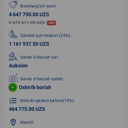
Boshlang‘ich narxi:
4 647 750.00 UZS
6 670 517.00 UZS
-30%
Zakalat puli miqdori
(25%)
:
1 161 937.50 UZS
Savdo o‘tkazish turi:
Auksion
Savdo o‘tkazish uslubi:
Oshirib borish
format_list_numbered
Birinchi qadam bahosi(10%):
464 775.00 UZS
location_on
Manzil: