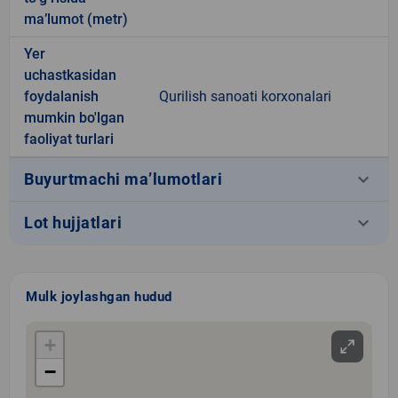
ma’lumot (metr)
Yer
uchastkasidan
foydalanish
Qurilish sanoati korxonalari
mumkin bo'lgan
faoliyat turlari
keyboard_arrow_down
Buyurtmachi ma’lumotlari
keyboard_arrow_down
Lot hujjatlari
Mulk joylashgan hudud
+
−