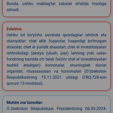
Bunda, ushbu mablag‘lar zakalat sifatida hisobga
olinadi.
Eslatma:
Ushbu lot bo‘yicha savdoda quiydagilar ishtirok eta
olamydilar: chet ellik fuqarolar, fuqaroligi bo‘lmagan
shaxslar, chet el yuridik shaxslari, chet el investitsiyalari
ishtirokidagi (aksiya (ulush, pay) larining yoki ustav
fondining kamida o‘n besh foizini chet el investitsiyalari
tashkil etadigan) korxonalar, shuningdek davlat
organlari, muassasalari va korxonalari (O‘zbekiston
Respublikasining 15.11.2021 yildagi O‘RQ-728-son
qonuni 13-moddasi).
Muhim ma’lumotlar:
O`zbekiston Respublikasi Prezidentining 06.09.2024-