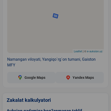
Leaflet
| ©
e-auksion.uz
Namangan viloyati, Yangiqo`rg`on tumani, Gaiston
MFY
Google Maps
Yandex Maps
Zakalat kalkulyatori
Auksion qadamiga bog‘lanmagan taklif