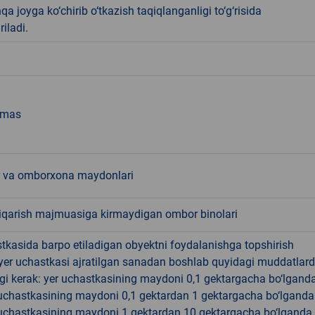
qa joyga ko‘chirib o‘tkazish taqiqlanganligi to‘g‘risida
riladi.
emas
 va omborxona maydonlari
hiqarish majmuasiga kirmaydigan ombor binolari
tkasida barpo etiladigan obyektni foydalanishga topshirish
yer uchastkasi ajratilgan sanadan boshlab quyidagi muddatlar
gi kerak: yer uchastkasining maydoni 0,1 gektargacha bo‘lgand
r uchastkasining maydoni 0,1 gektardan 1 gektargacha bo‘lgand
r uchastkasining maydoni 1 gektardan 10 gektargacha bo‘lganda