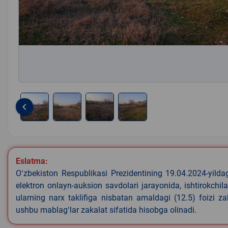
keyboard_arrow_left
Item
1
of
4
Eslatma:
Oʻzbekiston Respublikasi Prezidentining 19.04.2024-yild
elektron onlayn-auksion savdolari jarayonida, ishtirokchi
ularning narx taklifiga nisbatan amaldagi (12.5) foizi z
ushbu mablagʻlar zakalat sifatida hisobga olinadi.