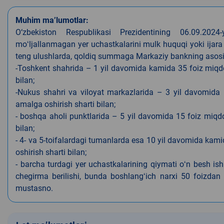
Muhim ma’lumotlar:
O‘zbekiston Respublikasi Prezidentining 06.09.202
moʻljallanmagan yer uchastkalarini mulk huquqi yoki ijara
teng ulushlarda, qoldiq summaga Markaziy bankning asosiy s
-Toshkent shahrida – 1 yil davomida kamida 35 foiz miqdor
bilan;
-Nukus shahri va viloyat markazlarida – 3 yil davomida 
amalga oshirish sharti bilan;
- boshqa aholi punktlarida – 5 yil davomida 15 foiz miqdo
bilan;
- 4- va 5-toifalardagi tumanlarda esa 10 yil davomida kami
oshirish sharti bilan;
- barcha turdagi yer uchastkalarining qiymati oʻn besh is
chegirma berilishi, bunda boshlangʻich narxi 50 foizdan o
mustasno.