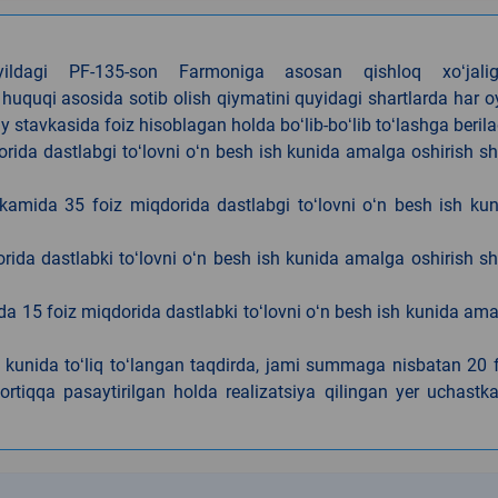
4-yildagi PF-135-son Farmoniga asosan qishloq xoʻjalig
 huquqi asosida sotib olish qiymatini quyidagi shartlarda har 
tavkasida foiz hisoblagan holda boʻlib-boʻlib toʻlashga berila
ida dastlabgi toʻlovni oʻn besh ish kunida amalga oshirish sh
kamida 35 foiz miqdorida dastlabgi toʻlovni oʻn besh ish ku
rida dastlabki toʻlovni oʻn besh ish kunida amalga oshirish sh
da 15 foiz miqdorida dastlabki toʻlovni oʻn besh ish kunida am
h kunida toʻliq toʻlangan taqdirda, jami summaga nisbatan 20 
rtiqqa pasaytirilgan holda realizatsiya qilingan yer uchastka