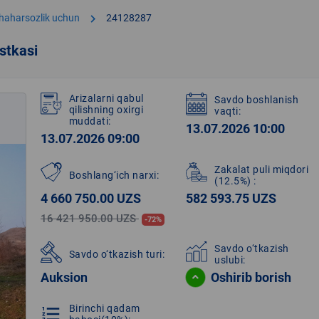
chevron_right
shaharsozlik uchun
24128287
stkasi
Arizalarni qabul
Savdo boshlanish
qilishning oxirgi
vaqti:
muddati:
13.07.2026 10:00
13.07.2026 09:00
Zakalat puli miqdori
Boshlang‘ich narxi:
(12.5%)
:
4 660 750.00 UZS
582 593.75 UZS
16 421 950.00 UZS
-72%
Savdo o‘tkazish
Savdo o‘tkazish turi:
uslubi:
Auksion
Oshirib borish
Birinchi qadam
format_list_numbered