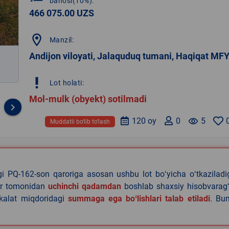
bahosi(10%):
466 075.00 UZS
location_on
Manzil:
Andijon viloyati, Jalaquduq tumani, Haqiqat MF
priority_high
Lot holati:
Mol-mulk (obyekt) sotilmadi
keyboard_arrow_right
120 oy
0
remove_red_eye
5
Muddatli bo‘lib to‘lash
agi PQ-162-son qaroriga asosan ushbu lot boʻyicha oʻtkazilad
lar tomonidan
uchinchi qadamdan
boshlab shaxsiy hisobvaragʻ
akalat miqdoridagi
summaga ega boʻlishlari talab etiladi
. Bu