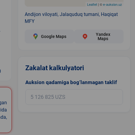
Leaflet
| ©
e-auksion.uz
Andijon viloyati, Jalaquduq tumani, Haqiqat
MFY
Y
Yandex
Google Maps
Maps
Zakalat kalkulyatori
0
Auksion qadamiga bog‘lanmagan taklif
igan
ida
nda,