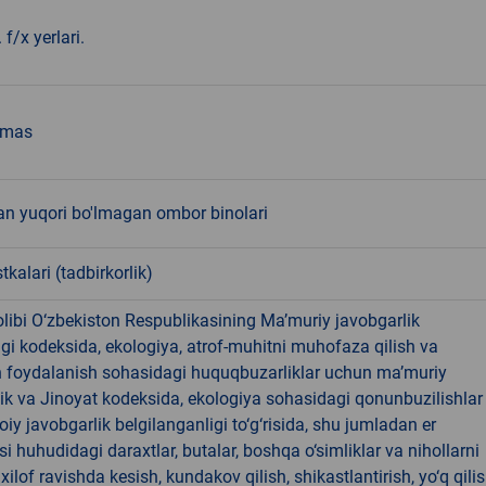
 f/x yerlari.
emas
an yuqori bo'lmagan ombor binolari
tkalari (tadbirkorlik)
libi O‘zbekiston Respublikasining Ma’muriy javobgarlik
dagi kodeksida, ekologiya, atrof-muhitni muhofaza qilish va
n foydalanish sohasidagi huquqbuzarliklar uchun ma’muriy
ik va Jinoyat kodeksida, ekologiya sohasidagi qonunbuzilishlar
oiy javobgarlik belgilanganligi to‘g‘risida, shu jumladan er
i huhudidagi daraxtlar, butalar, boshqa o‘simliklar va nihollarni
ilof ravishda kesish, kundakov qilish, shikastlantirish, yo‘q qili