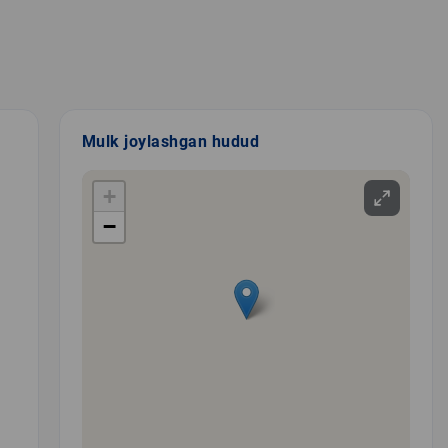
Mulk joylashgan hudud
+
−