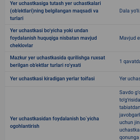
Yer uchastkasiga tutash yer uchastkalari
(ob’ektlari)ning belgilangan maqsadi va
Dala yo'li.
turlari
Yer uchastkasi bo‘yicha yoki undan
foydalanish huquqiga nisbatan mavjud
Mavjud 
cheklovlar
Mazkur yer uchastkasida qurilishga ruxsat
1 qavatd
berilgan ob’ektlar turlari ro‘yxati
Yer uchastkasi kiradigan yerlar toifasi
Yer uchas
Savdo g‘o
to‘g‘risi
tabiatda
javobgarl
Yer uchastkasidan foydalanish bo`yicha
uchun jin
ogohlantirish
uchastkas
qonunga x