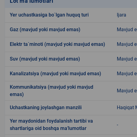
Lot ma’lumotlari
Yer uchastkasiga bo`lgan huquq turi
Ijara
Gaz (mavjud yoki mavjud emas)
Mavjud 
Elektr ta`minoti (mavjud yoki mavjud emas)
Mavjud 
Suv (mavjud yoki mavjud emas)
Mavjud 
Kanalizatsiya (mavjud yoki mavjud emas)
Mavjud 
Kommunikatsiya (mavjud yoki mavjud
Mavjud 
emas)
Uchastkaning joylashgan manzili
Haqiqat
Yer maydonidan foydalanish tartibi va
-
shartlariga oid boshqa ma’lumotlar