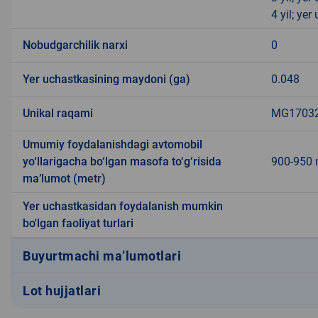
4 yil; ye
Nobudgarchilik narxi
0
Yer uchastkasining maydoni (ga)
0.048
Unikal raqami
MG170321
Umumiy foydalanishdagi avtomobil
yo‘llarigacha bo‘lgan masofa to‘g‘risida
900-950 
ma’lumot (metr)
Yer uchastkasidan foydalanish mumkin
bo'lgan faoliyat turlari
Buyurtmachi ma’lumotlari
Lot hujjatlari