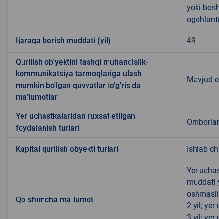
yoki bosh
ogohlanti
Ijaraga berish muddati (yil)
49
Qurilish ob'yektini tashqi muhandislik-
kommunikatsiya tarmoqlariga ulash
Mavjud 
mumkin bo'lgan quvvatlar to'g'risida
ma'lumotlar
Yer uchastkalaridan ruxsat etilgan
Omborlar
foydalanish turlari
Kapital qurilish obyekti turlari
Ishlab c
Yer uchas
muddati 
oshmasli
Qo`shimcha ma`lumot
2 yil; ye
3 yil; ye