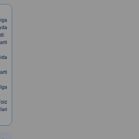
iga
oyda
di:
arti
nida
arti
alga
foiz
lari