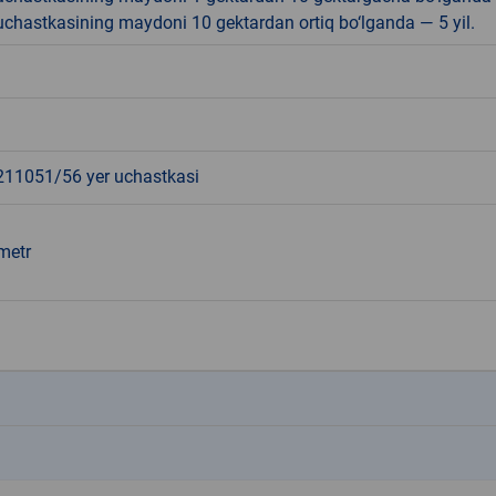
r uchastkasining maydoni 10 gektardan ortiq bo‘lganda — 5 yil.
1051/56 yer uchastkasi
metr
k
k