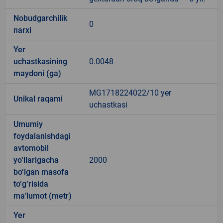
Nobudgarchilik
0
narxi
Yer
uchastkasining
0.0048
maydoni (ga)
MG1718224022/10 yer
Unikal raqami
uchastkasi
Umumiy
foydalanishdagi
avtomobil
yo‘llarigacha
2000
bo‘lgan masofa
to‘g‘risida
ma’lumot (metr)
Yer