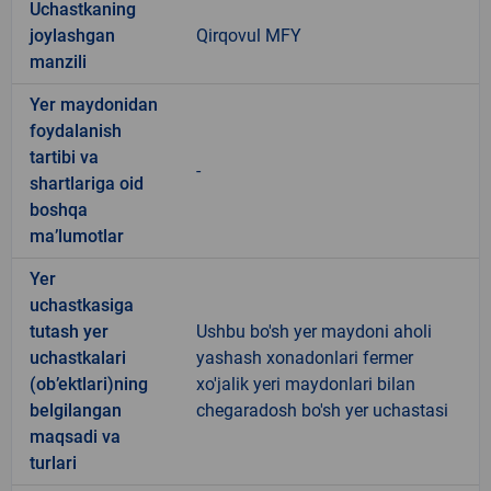
Uchastkaning
joylashgan
Qirqovul MFY
manzili
Yer maydonidan
foydalanish
tartibi va
-
shartlariga oid
boshqa
ma’lumotlar
Yer
uchastkasiga
tutash yer
Ushbu bo'sh yer maydoni aholi
uchastkalari
yashash xonadonlari fermer
(ob’ektlari)ning
xo'jalik yeri maydonlari bilan
belgilangan
chegaradosh bo'sh yer uchastasi
maqsadi va
turlari