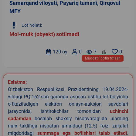
Samarqand viloyati, Payariq tumani, Qirqovul
MFY
priority_high
Lot holati:
Mol-mulk (obyekt) sotilmadi
120 oy
0
remove_red_eye
7
0
Muddatli bo‘lib to‘lash
Eslatma:
Oʻzbekiston Respublikasi Prezidentining 19.04.2024-
yildagi PQ-162-son qaroriga asosan ushbu lot boʻyicha
oʻtkaziladigan elektron onlayn-auksion savdolari
jarayonida, ishtirokchilar tomonidan
uchinchi
qadamdan
boshlab shaxsiy hisobvaragʻida ularning
narx taklifiga nisbatan amaldagi (12.5) foizi zakalat
miqdoridagi
summaga ega boʻlishlari talab etiladi
.