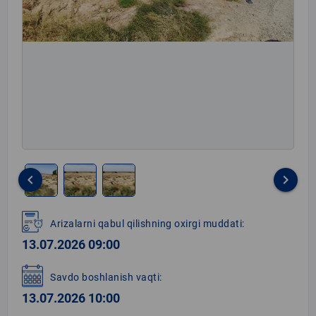
keyboard_arrow_left
keyboard_arrow_right
Item
1
Arizalarni qabul qilishning oxirgi muddati:
of
13.07.2026 09:00
3
Savdo boshlanish vaqti:
13.07.2026 10:00