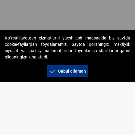
Ko`rsatilayotgan xizmatlarni yaxshilash maqsadida biz saytda
cookie-fayllardan foydalanamiz. Saytda qolishingiz, maxfiylik
siyosati va shaxsiy ma`lumotlardan foydalanish shartlarini qabul
qilganingizni anglatadi.
Copyright © 2017-2026. "Elektron onlayn-auksionlarni
tashkil etish" AJ. Barcha huquqlar himoyalangan
check
Qabul qilaman
To‘lov usullari