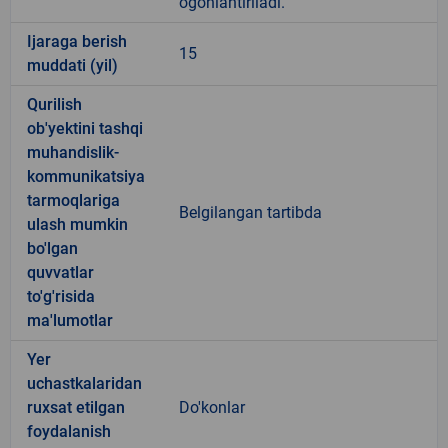
ogohlantiriladi.
Ijaraga berish
15
muddati (yil)
Qurilish
ob'yektini tashqi
muhandislik-
kommunikatsiya
tarmoqlariga
Belgilangan tartibda
ulash mumkin
bo'lgan
quvvatlar
to'g'risida
ma'lumotlar
Yer
uchastkalaridan
ruxsat etilgan
Do'konlar
foydalanish