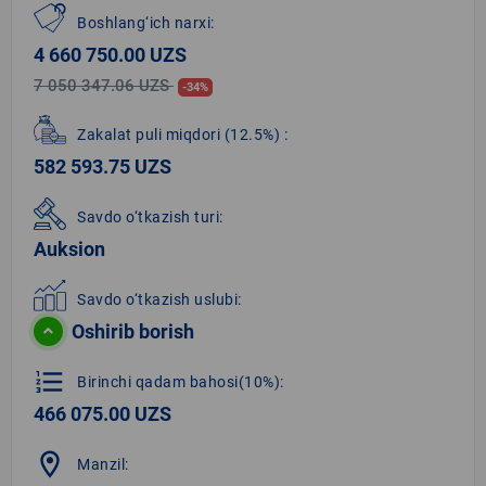
Boshlang‘ich narxi:
4 660 750.00 UZS
7 050 347.06 UZS
-34%
Zakalat puli miqdori
(12.5%)
:
582 593.75 UZS
Savdo o‘tkazish turi:
Auksion
Savdo o‘tkazish uslubi:
Oshirib borish
format_list_numbered
Birinchi qadam bahosi(10%):
466 075.00 UZS
location_on
Manzil: