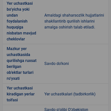
Yer uchastkasi
bo‘yicha yoki
undan
Amaldagi shaharsozlik hujjatlarini
foydalanish
shakllantirib qurilish ishlarini
huquqiga
amalga oshirish talab etiladi.
nisbatan mavjud
cheklovlar
Mazkur yer
uchastkasida
qurilishga ruxsat
Savdo do'koni
berilgan
ob’ektlar turlari
ro‘yxati
Yer uchastkasi
kiradigan yerlar
Yer uchastkalari (tadbirkorlik)
toifasi
Savdo g‘olibi O‘zbekiston