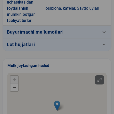
uchastkasidan
foydalanish
oshxona, kafelar, Savdo uylari
mumkin bo'lgan
faoliyat turlari
keyboard_arrow_down
Buyurtmachi ma’lumotlari
keyboard_arrow_down
Lot hujjatlari
Mulk joylashgan hudud
+
−