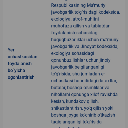
Respublikasining Ma’muriy
javobgarlik to‘g‘risidagi kodeksida,
ekologiya, atrof-muhitni
muhofaza qilish va tabiatdan
foydalanish sohasidagi
huquqbuzarliklar uchun ma’muriy
javobgarlik va Jinoyat kodeksida,
Yer
ekologiya sohasidagi
uchastkasidan
qonunbuzilishlar uchun jinoiy
foydalanish
javobgarlik belgilanganligi
bo`yicha
to‘g‘risida, shu jumladan er
ogohlantirish
uchastkasi huhudidagi daraxtlar,
butalar, boshqa o‘simliklar va
nihollarni qonunga xilof ravishda
kesish, kundakov qilish,
shikastlantirish, yo‘q qilish yoki
boshqa joyga ko‘chirib o‘tkazish
taqiqlanganligi to‘g‘risida