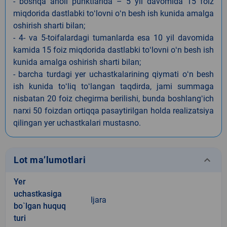
- boshqa aholi punktlarida – 5 yil davomida 15 foiz
miqdorida dastlabki toʻlovni oʻn besh ish kunida amalga
oshirish sharti bilan;
- 4- va 5-toifalardagi tumanlarda esa 10 yil davomida
kamida 15 foiz miqdorida dastlabki toʻlovni oʻn besh ish
kunida amalga oshirish sharti bilan;
- barcha turdagi yer uchastkalarining qiymati oʻn besh
ish kunida toʻliq toʻlangan taqdirda, jami summaga
nisbatan 20 foiz chegirma berilishi, bunda boshlangʻich
narxi 50 foizdan ortiqqa pasaytirilgan holda realizatsiya
qilingan yer uchastkalari mustasno.
keyboard_arrow_down
Lot ma’lumotlari
Yer
uchastkasiga
Ijara
bo`lgan huquq
turi