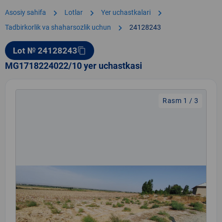
chevron_right
chevron_right
chevron_right
Asosiy sahifa
Lotlar
Yer uchastkalari
chevron_right
Tadbirkorlik va shaharsozlik uchun
24128243
Lot № 24128243
content_copy
MG1718224022/10 yer uchastkasi
Rasm 1 / 3