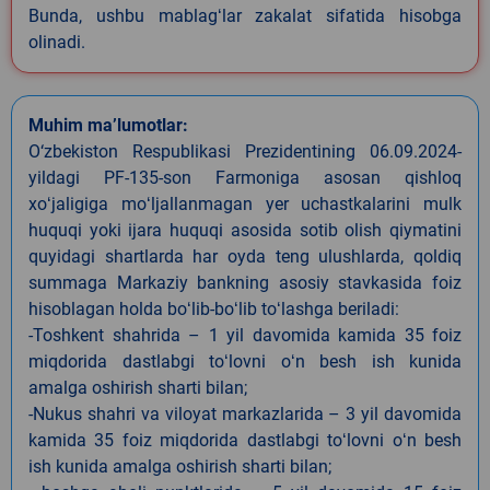
Bunda, ushbu mablagʻlar zakalat sifatida hisobga
olinadi.
Muhim ma’lumotlar:
O‘zbekiston Respublikasi Prezidentining 06.09.2024-
yildagi PF-135-son Farmoniga asosan qishloq
xoʻjaligiga moʻljallanmagan yer uchastkalarini mulk
huquqi yoki ijara huquqi asosida sotib olish qiymatini
quyidagi shartlarda har oyda teng ulushlarda, qoldiq
summaga Markaziy bankning asosiy stavkasida foiz
hisoblagan holda boʻlib-boʻlib toʻlashga beriladi:
-Toshkent shahrida – 1 yil davomida kamida 35 foiz
miqdorida dastlabgi toʻlovni oʻn besh ish kunida
amalga oshirish sharti bilan;
-Nukus shahri va viloyat markazlarida – 3 yil davomida
kamida 35 foiz miqdorida dastlabgi toʻlovni oʻn besh
ish kunida amalga oshirish sharti bilan;