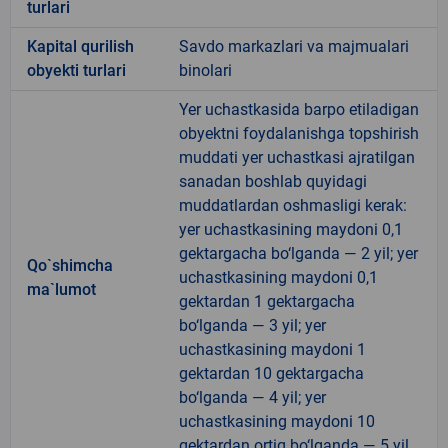
turlari
Kapital qurilish
Savdo markazlari va majmualari
obyekti turlari
binolari
Yer uchastkasida barpo etiladigan
obyektni foydalanishga topshirish
muddati yer uchastkasi ajratilgan
sanadan boshlab quyidagi
muddatlardan oshmasligi kerak:
yer uchastkasining maydoni 0,1
gektargacha bo‘lganda — 2 yil; yer
Qo`shimcha
uchastkasining maydoni 0,1
ma`lumot
gektardan 1 gektargacha
bo‘lganda — 3 yil; yer
uchastkasining maydoni 1
gektardan 10 gektargacha
bo‘lganda — 4 yil; yer
uchastkasining maydoni 10
gektardan ortiq bo‘lganda — 5 yil.