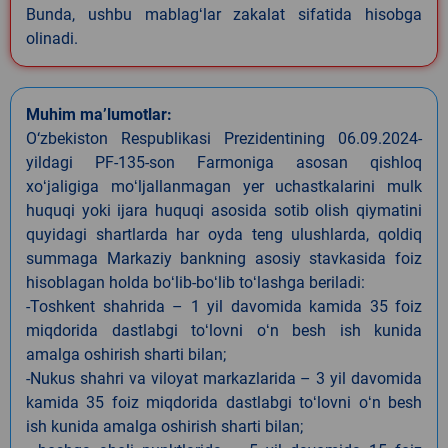
Bunda, ushbu mablagʻlar zakalat sifatida hisobga
olinadi.
Muhim ma’lumotlar:
O‘zbekiston Respublikasi Prezidentining 06.09.2024-
yildagi PF-135-son Farmoniga asosan qishloq
xoʻjaligiga moʻljallanmagan yer uchastkalarini mulk
huquqi yoki ijara huquqi asosida sotib olish qiymatini
quyidagi shartlarda har oyda teng ulushlarda, qoldiq
summaga Markaziy bankning asosiy stavkasida foiz
hisoblagan holda boʻlib-boʻlib toʻlashga beriladi:
-Toshkent shahrida – 1 yil davomida kamida 35 foiz
miqdorida dastlabgi toʻlovni oʻn besh ish kunida
amalga oshirish sharti bilan;
-Nukus shahri va viloyat markazlarida – 3 yil davomida
kamida 35 foiz miqdorida dastlabgi toʻlovni oʻn besh
ish kunida amalga oshirish sharti bilan;