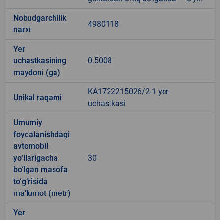
Nobudgarchilik
4980118
narxi
Yer
uchastkasining
0.5008
maydoni (ga)
KA1722215026/2-1 yer
Unikal raqami
uchastkasi
Umumiy
foydalanishdagi
avtomobil
yo‘llarigacha
30
bo‘lgan masofa
to‘g‘risida
ma’lumot (metr)
Yer