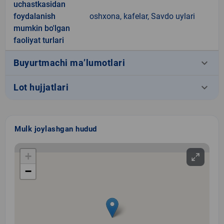
uchastkasidan
foydalanish
oshxona, kafelar, Savdo uylari
mumkin bo'lgan
faoliyat turlari
keyboard_arrow_down
Buyurtmachi ma’lumotlari
keyboard_arrow_down
Lot hujjatlari
Mulk joylashgan hudud
+
−