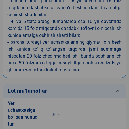
- boshqa aholi punktlarida – 5 yil davomida 15 foiz
miqdorida dastlabki toʻlovni oʻn besh ish kunida amalga
oshirish sharti bilan;
- 4- va 5-toifalardagi tumanlarda esa 10 yil davomida
kamida 15 foiz miqdorida dastlabki toʻlovni oʻn besh ish
kunida amalga oshirish sharti bilan;
- barcha turdagi yer uchastkalarining qiymati oʻn besh
ish kunida toʻliq toʻlangan taqdirda, jami summaga
nisbatan 20 foiz chegirma berilishi, bunda boshlangʻich
narxi 50 foizdan ortiqqa pasaytirilgan holda realizatsiya
qilingan yer uchastkalari mustasno.
keyboard_arrow_down
Lot ma’lumotlari
Yer
uchastkasiga
Ijara
bo`lgan huquq
turi