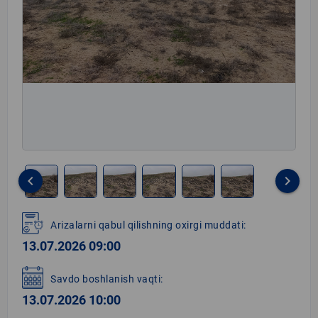
keyboard_arrow_left
keyboard_arrow_right
Item
1
Arizalarni qabul qilishning oxirgi muddati:
of
13.07.2026 09:00
6
Savdo boshlanish vaqti:
13.07.2026 10:00