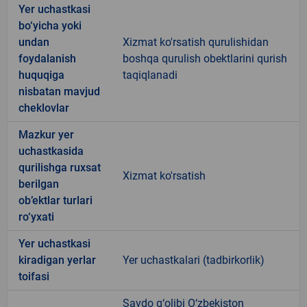
Yer uchastkasi
bo‘yicha yoki
undan
Xizmat ko'rsatish qurulishidan
foydalanish
boshqa qurulish obektlarini qurish
huquqiga
taqiqlanadi
nisbatan mavjud
cheklovlar
Mazkur yer
uchastkasida
qurilishga ruxsat
Xizmat ko'rsatish
berilgan
ob’ektlar turlari
ro‘yxati
Yer uchastkasi
kiradigan yerlar
Yer uchastkalari (tadbirkorlik)
toifasi
Savdo g‘olibi O‘zbekiston