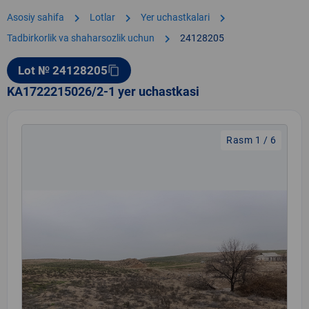
chevron_right
chevron_right
chevron_right
Asosiy sahifa
Lotlar
Yer uchastkalari
chevron_right
Tadbirkorlik va shaharsozlik uchun
24128205
Lot № 24128205
content_copy
KA1722215026/2-1 yer uchastkasi
Rasm 1 / 6