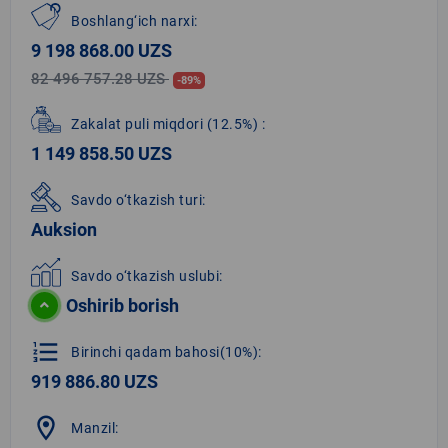
Boshlang‘ich narxi:
9 198 868.00 UZS
82 496 757.28 UZS
-89%
Zakalat puli miqdori
(12.5%)
:
1 149 858.50 UZS
Savdo o‘tkazish turi:
Auksion
Savdo o‘tkazish uslubi:
Oshirib borish
format_list_numbered
Birinchi qadam bahosi(10%):
919 886.80 UZS
location_on
Manzil: