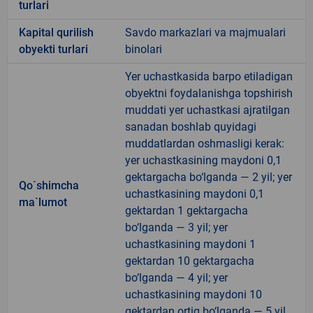
turlari
Kapital qurilish
Savdo markazlari va majmualari
obyekti turlari
binolari
Yer uchastkasida barpo etiladigan
obyektni foydalanishga topshirish
muddati yer uchastkasi ajratilgan
sanadan boshlab quyidagi
muddatlardan oshmasligi kerak:
yer uchastkasining maydoni 0,1
gektargacha bo‘lganda — 2 yil; yer
Qo`shimcha
uchastkasining maydoni 0,1
ma`lumot
gektardan 1 gektargacha
bo‘lganda — 3 yil; yer
uchastkasining maydoni 1
gektardan 10 gektargacha
bo‘lganda — 4 yil; yer
uchastkasining maydoni 10
gektardan ortiq bo‘lganda — 5 yil.