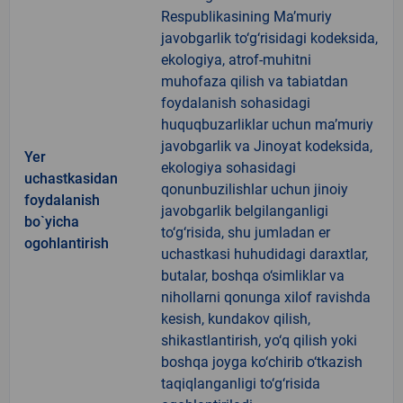
Respublikasining Ma’muriy
javobgarlik to‘g‘risidagi kodeksida,
ekologiya, atrof-muhitni
muhofaza qilish va tabiatdan
foydalanish sohasidagi
huquqbuzarliklar uchun ma’muriy
javobgarlik va Jinoyat kodeksida,
Yer
ekologiya sohasidagi
uchastkasidan
qonunbuzilishlar uchun jinoiy
foydalanish
javobgarlik belgilanganligi
bo`yicha
to‘g‘risida, shu jumladan er
ogohlantirish
uchastkasi huhudidagi daraxtlar,
butalar, boshqa o‘simliklar va
nihollarni qonunga xilof ravishda
kesish, kundakov qilish,
shikastlantirish, yo‘q qilish yoki
boshqa joyga ko‘chirib o‘tkazish
taqiqlanganligi to‘g‘risida