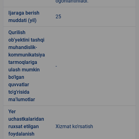
ogohlantiriladi.
Ijaraga berish
25
muddati (yil)
Qurilish
ob'yektini tashqi
muhandislik-
kommunikatsiya
tarmoqlariga
-
ulash mumkin
bo'lgan
quvvatlar
to'g'risida
ma'lumotlar
Yer
uchastkalaridan
ruxsat etilgan
Xizmat ko'rsatish
foydalanish