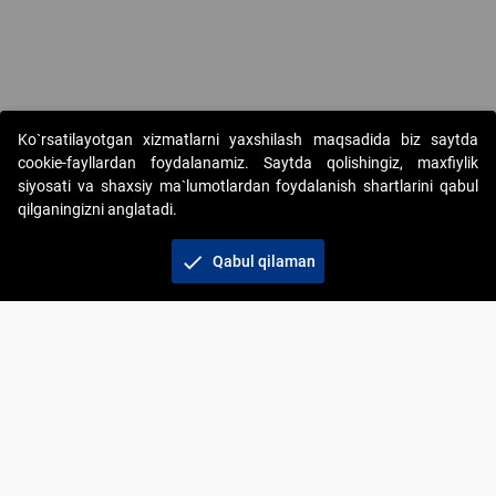
Ko`rsatilayotgan xizmatlarni yaxshilash maqsadida biz saytda
cookie-fayllardan foydalanamiz. Saytda qolishingiz, maxfiylik
siyosati va shaxsiy ma`lumotlardan foydalanish shartlarini qabul
qilganingizni anglatadi.
Copyright © 2017-2026. "Elektron onlayn-auksionlarni
tashkil etish" AJ. Barcha huquqlar himoyalangan
check
Qabul qilaman
To‘lov usullari