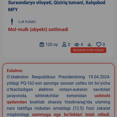
Surxondaryo viloyati, Qiziriq tumani, Xalqobod
MFY
priority_high
Lot holati:
Mol-mulk (obyekt) sotilmadi
120 oy
0
remove_red_eye
4
0
Muddatli bo‘lib to‘lash
Eslatma:
Oʻzbekiston Respublikasi Prezidentining 19.04.2024-
yildagi PQ-162-son qaroriga asosan ushbu lot boʻyicha
oʻtkaziladigan elektron onlayn-auksion savdolari
jarayonida, ishtirokchilar tomonidan
uchinchi
qadamdan
boshlab shaxsiy hisobvaragʻida ularning
narx taklifiga nisbatan amaldagi (12.5) foizi zakalat
miqdoridagi
summaga ega boʻlishlari talab etiladi
.