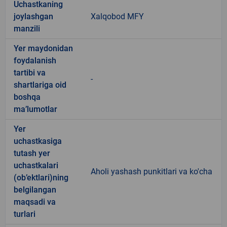
Uchastkaning
joylashgan
Xalqobod MFY
manzili
Yer maydonidan
foydalanish
tartibi va
-
shartlariga oid
boshqa
ma’lumotlar
Yer
uchastkasiga
tutash yer
uchastkalari
Aholi yashash punkitlari va ko'cha
(ob’ektlari)ning
belgilangan
maqsadi va
turlari