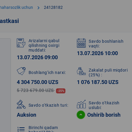
chevron_right
shaharsozlik uchun
24128182
astkasi
Arizalarni qabul
Savdo boshlanish
qilishning oxirgi
vaqti:
muddati:
13.07.2026 10:00
13.07.2026 09:00
Zakalat puli miqdori
Boshlang‘ich narxi:
(25%)
:
4 304 750.00 UZS
1 076 187.50 UZS
5 723 679.00 UZS
-25%
Savdo o‘tkazish
Savdo o‘tkazish turi:
uslubi:
Auksion
Oshirib borish
Birinchi qadam
format_list_numbered