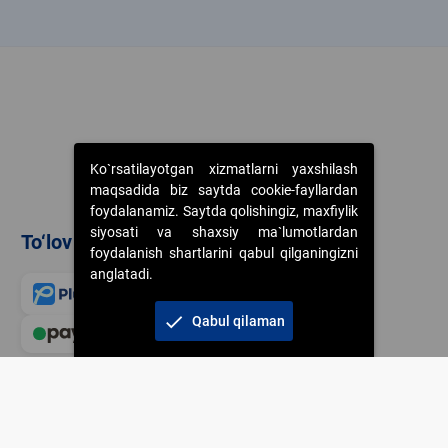
k
Ko`rsatilayotgan xizmatlarni yaxshilash
maqsadida biz saytda cookie-fayllardan
foydalanamiz. Saytda qolishingiz, maxfiylik
siyosati va shaxsiy ma`lumotlardan
To‘lov usullari
foydalanish shartlarini qabul qilganingizni
anglatadi.
check
Qabul qilaman
Veb-saytdagi axborot m
jamiyatning korporativ 