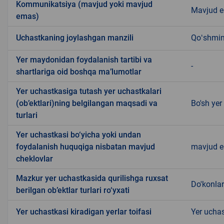
Kommunikatsiya (mavjud yoki mavjud
Mavjud 
emas)
Uchastkaning joylashgan manzili
Qoʻshmi
Yer maydonidan foydalanish tartibi va
-
shartlariga oid boshqa ma’lumotlar
Yer uchastkasiga tutash yer uchastkalari
(ob’ektlari)ning belgilangan maqsadi va
Bo'sh yer
turlari
Yer uchastkasi bo‘yicha yoki undan
foydalanish huquqiga nisbatan mavjud
mavjud 
cheklovlar
Mazkur yer uchastkasida qurilishga ruxsat
Do'konlar
berilgan ob’ektlar turlari ro‘yxati
Yer uchastkasi kiradigan yerlar toifasi
Yer uchas