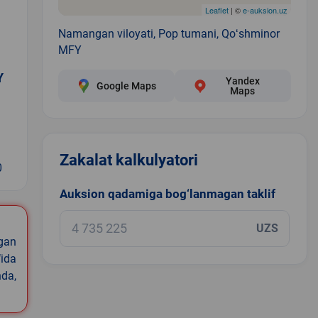
Leaflet
| ©
e-auksion.uz
Namangan viloyati, Pop tumani, Qoʻshminor
MFY
Y
Yandex
Google Maps
Maps
Zakalat kalkulyatori
0
Auksion qadamiga bog‘lanmagan taklif
UZS
igan
ida
nda,