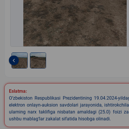
keyboard_arrow_left
Item
1
of
2
Eslatma:
O‘zbekiston Respublikasi Prezidentining 19.04.2024-yild
elektron onlayn-auksion savdolari jarayonida, ishtirokchi
ularning narx taklifiga nisbatan amaldagi (25.0) foizi z
ushbu mablag‘lar zakalat sifatida hisobga olinadi.