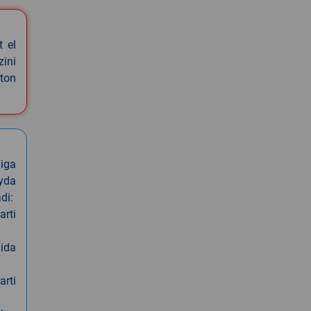
t el
zini
ston
iga
oyda
di:
arti
nida
arti