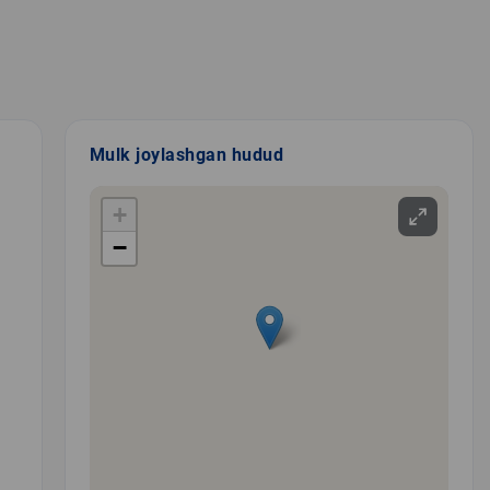
Mulk joylashgan hudud
+
−