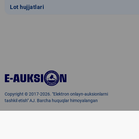
Lot hujjatlari
Copyright © 2017-2026. "Elektron onlayn-auksionlarni
tashkil etish" AJ. Barcha huquqlar himoyalangan