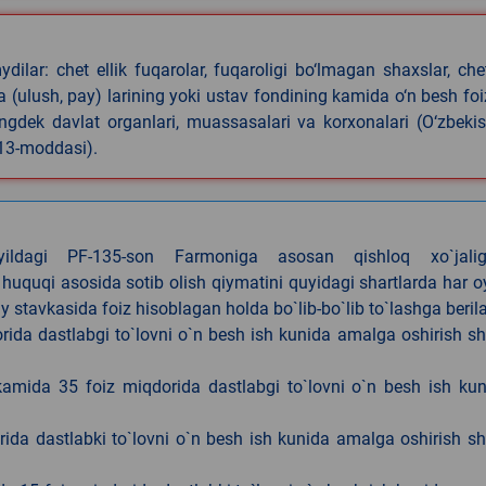
ilar: chet ellik fuqarolar, fuqaroligi bo‘lmagan shaxslar, che
iya (ulush, pay) larining yoki ustav fondining kamida o‘n besh foi
ningdek davlat organlari, muassasalari va korxonalari (O‘zbeki
 13-moddasi).
4-yildagi PF-135-son Farmoniga asosan qishloq xo`jalig
 huquqi asosida sotib olish qiymatini quyidagi shartlarda har 
tavkasida foiz hisoblagan holda bo`lib-bo`lib to`lashga berila
ida dastlabgi to`lovni o`n besh ish kunida amalga oshirish sh
kamida 35 foiz miqdorida dastlabgi to`lovni o`n besh ish ku
rida dastlabki to`lovni o`n besh ish kunida amalga oshirish sh