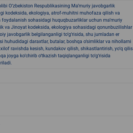
libi O‘zbekiston Respublikasining Ma’muriy javobgarlik
dagi kodeksida, ekologiya, atrof-muhitni muhofaza qilish va
n foydalanish sohasidagi huquqbuzarliklar uchun ma’muriy
ik va Jinoyat kodeksida, ekologiya sohasidagi qonunbuzilishlar
oiy javobgarlik belgilanganligi to‘g‘risida, shu jumladan er
i huhudidagi daraxtlar, butalar, boshqa o‘simliklar va nihollarni
ilof ravishda kesish, kundakov qilish, shikastlantirish, yo‘q qili
qa joyga ko‘chirib o‘tkazish taqiqlanganligi to‘g‘risida
riladi.