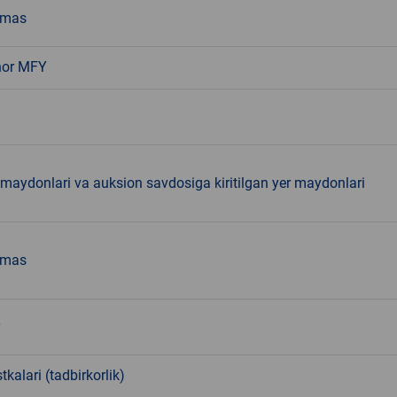
emas
nor MFY
 maydonlari va auksion savdosiga kiritilgan yer maydonlari
emas
tkalari (tadbirkorlik)