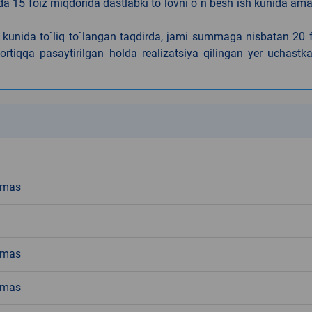
da 15 foiz miqdorida dastlabki to`lovni o`n besh ish kunida am
h kunida to`liq to`langan taqdirda, jami summaga nisbatan 20 
rtiqqa pasaytirilgan holda realizatsiya qilingan yer uchastka
k
emas
emas
emas