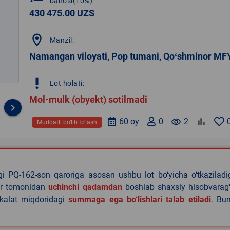
bahosi(10%):
430 475.00 UZS
location_on
Manzil:
Namangan viloyati, Pop tumani, Qoʻshminor MF
priority_high
Lot holati:
Mol-mulk (obyekt) sotilmadi
keyboard_arrow_right
60 oy
0
remove_red_eye
2
Muddatli bo‘lib to‘lash
agi PQ-162-son qaroriga asosan ushbu lot bo‘yicha o‘tkazilad
lar tomonidan
uchinchi qadamdan
boshlab shaxsiy hisobvarag‘
akalat miqdoridagi
summaga ega bo‘lishlari talab etiladi
. Bu