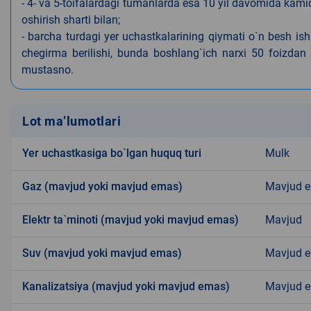
- 4- va 5-toifalardagi tumanlarda esa 10 yil davomida kami
oshirish sharti bilan;
- barcha turdagi yer uchastkalarining qiymati o`n besh is
chegirma berilishi, bunda boshlang`ich narxi 50 foizdan o
mustasno.
Lot ma’lumotlari
Yer uchastkasiga bo`lgan huquq turi
Mulk
Gaz (mavjud yoki mavjud emas)
Mavjud 
Elektr ta`minoti (mavjud yoki mavjud emas)
Mavjud
Suv (mavjud yoki mavjud emas)
Mavjud 
Kanalizatsiya (mavjud yoki mavjud emas)
Mavjud 