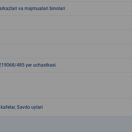
rkazlari va majmualari binolari
9068/485 yer uchastkasi
kafelar, Savdo uylari
k