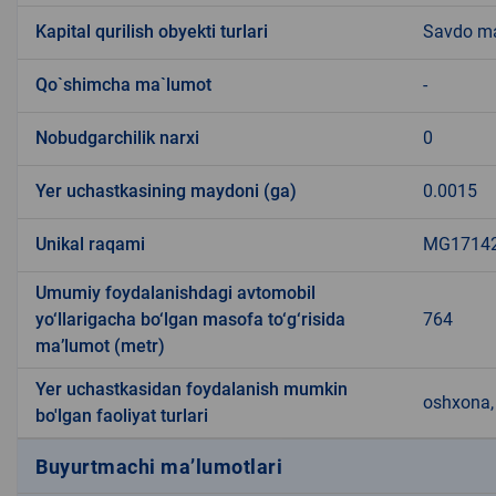
Kapital qurilish obyekti turlari
Savdo ma
Qo`shimcha ma`lumot
-
Nobudgarchilik narxi
0
Yer uchastkasining maydoni (ga)
0.0015
Unikal raqami
MG171421
Umumiy foydalanishdagi avtomobil
yo‘llarigacha bo‘lgan masofa to‘g‘risida
764
ma’lumot (metr)
Yer uchastkasidan foydalanish mumkin
oshxona, 
bo'lgan faoliyat turlari
Buyurtmachi ma’lumotlari