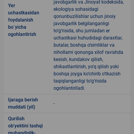
javobgarlik va Jinoyat kodeksida,
Yer
ekologiya sohasidagi
uchastkasidan
qonunbuzilishlar uchun jinoiy
foydalanish
javobgarlik belgilanganligi
bo`yicha
to‘g‘risida, shu jumladan er
ogohlantirish
uchastkasi huhudidagi daraxtlar,
butalar, boshqa o‘simliklar va
nihollarni qonunga xilof ravishda
kesish, kundakov qilish,
shikastlantirish, yo‘q qilish yoki
boshqa joyga ko‘chirib o‘tkazish
taqiqlanganligi to‘g‘risida
ogohlantiriladi.
Ijaraga berish
-
muddati (yil)
Qurilish
ob'yektini tashqi
muhandislik-