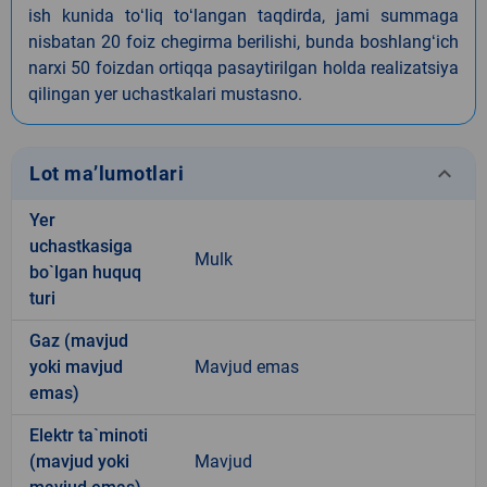
ish kunida toʻliq toʻlangan taqdirda, jami summaga
nisbatan 20 foiz chegirma berilishi, bunda boshlangʻich
narxi 50 foizdan ortiqqa pasaytirilgan holda realizatsiya
qilingan yer uchastkalari mustasno.
keyboard_arrow_down
Lot ma’lumotlari
Yer
uchastkasiga
Mulk
bo`lgan huquq
turi
Gaz (mavjud
yoki mavjud
Mavjud emas
emas)
Elektr ta`minoti
(mavjud yoki
Mavjud