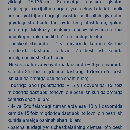
yildagi PF-135-son Farmoniga asosan qishloq
xoʻjaligiga moʻljallanmagan yer uchastkalarini mulk
huquqi yoki ijara huquqi asosida sotib olish qiymatini
quyidagi shartlarda har oyda teng ulushlarda, qoldiq
summaga Markaziy bankning asosiy stavkasida foiz
hisoblagan holda boʻlib-boʻlib toʻlashga beriladi:
-Toshkent shahrida – 1 yil davomida kamida 35 foiz
miqdorida dastlabgi toʻlovni oʻn besh ish kunida
amalga oshirish sharti bilan;
-Nukus shahri va viloyat markazlarida – 3 yil davomida
kamida 35 foiz miqdorida dastlabgi toʻlovni oʻn besh
ish kunida amalga oshirish sharti bilan;
- boshqa aholi punktlarida – 5 yil davomida 15 foiz
miqdorida dastlabki toʻlovni oʻn besh ish kunida amalga
oshirish sharti bilan;
- 4- va 5-toifalardagi tumanlarda esa 10 yil davomida
kamida 15 foiz miqdorida dastlabki toʻlovni oʻn besh ish
kunida amalga oshirish sharti bilan;
- barcha turdagi yer uchastkalarining qiymati oʻn besh