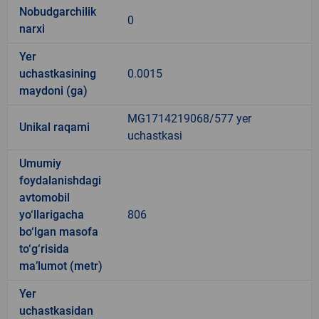
Nobudgarchilik
0
narxi
Yer
uchastkasining
0.0015
maydoni (ga)
MG1714219068/577 yer
Unikal raqami
uchastkasi
Umumiy
foydalanishdagi
avtomobil
yo‘llarigacha
806
bo‘lgan masofa
to‘g‘risida
ma’lumot (metr)
Yer
uchastkasidan