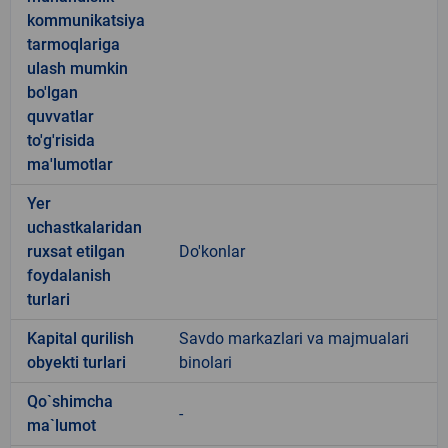
kommunikatsiya
tarmoqlariga
ulash mumkin
bo'lgan
quvvatlar
to'g'risida
ma'lumotlar
Yer
uchastkalaridan
ruxsat etilgan
Do'konlar
foydalanish
turlari
Kapital qurilish
Savdo markazlari va majmualari
obyekti turlari
binolari
Qo`shimcha
-
ma`lumot