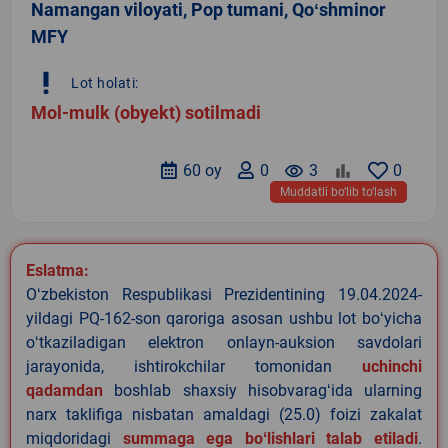
Namangan viloyati, Pop tumani, Qoʻshminor
MFY
priority_high
Lot holati:
Mol-mulk (obyekt) sotilmadi
60 oy
0
remove_red_eye
3
0
Muddatli bo‘lib to‘lash
Eslatma:
Oʻzbekiston Respublikasi Prezidentining 19.04.2024-
yildagi PQ-162-son qaroriga asosan ushbu lot boʻyicha
oʻtkaziladigan elektron onlayn-auksion savdolari
jarayonida, ishtirokchilar tomonidan
uchinchi
qadamdan
boshlab shaxsiy hisobvaragʻida ularning
narx taklifiga nisbatan amaldagi (25.0) foizi zakalat
miqdoridagi
summaga ega boʻlishlari talab etiladi
.