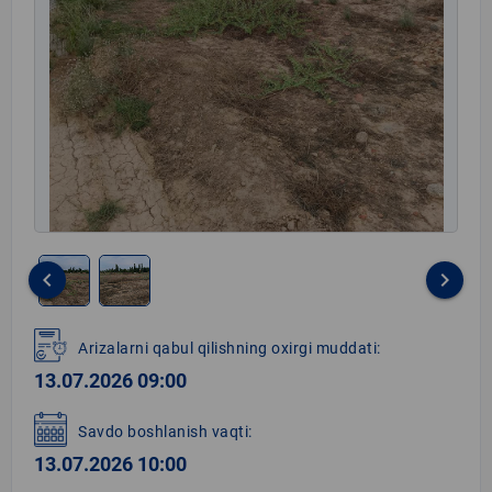
keyboard_arrow_left
keyboard_arrow_right
Item
1
Arizalarni qabul qilishning oxirgi muddati:
of
13.07.2026 09:00
2
Savdo boshlanish vaqti:
13.07.2026 10:00