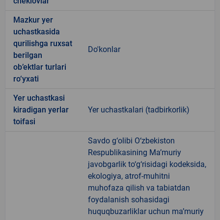
cheklovlar
Mazkur yer
uchastkasida
qurilishga ruxsat
Do'konlar
berilgan
ob’ektlar turlari
ro‘yxati
Yer uchastkasi
kiradigan yerlar
Yer uchastkalari (tadbirkorlik)
toifasi
Savdo g‘olibi O‘zbekiston
Respublikasining Ma’muriy
javobgarlik to‘g‘risidagi kodeksida,
ekologiya, atrof-muhitni
muhofaza qilish va tabiatdan
foydalanish sohasidagi
huquqbuzarliklar uchun ma’muriy