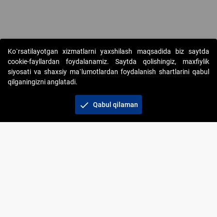
Ko`rsatilayotgan xizmatlarni yaxshilash maqsadida biz saytda
cookie-fayllardan foydalanamiz. Saytda qolishingiz, maxfiylik
siyosati va shaxsiy ma`lumotlardan foydalanish shartlarini qabul
qilganingizni anglatadi.
Copyright © 2017-2026. "Elektron onlayn-auksionlarni
tashkil etish" AJ. Barcha huquqlar himoyalangan
check
Qabul qilaman
To‘lov usullari