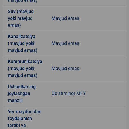
mavjud emas)
Suv (mavjud
yoki mavjud
Mavjud emas
emas)
Kanalizatsiya
(mavjud yoki
Mavjud emas
mavjud emas)
Kommunikatsiya
(mavjud yoki
Mavjud emas
mavjud emas)
Uchastkaning
joylashgan
Qoʻshminor MFY
manzili
Yer maydonidan
foydalanish
tartibi va
-