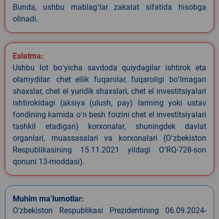
Bunda, ushbu mablagʻlar zakalat sifatida hisobga
olinadi.
Eslatma:
Ushbu lot boʻyicha savdoda quiydagilar ishtirok eta
olamydilar: chet ellik fuqarolar, fuqaroligi boʻlmagan
shaxslar, chet el yuridik shaxslari, chet el investitsiyalari
ishtirokidagi (aksiya (ulush, pay) larining yoki ustav
fondining kamida oʻn besh foizini chet el investitsiyalari
tashkil etadigan) korxonalar, shuningdek davlat
organlari, muassasalari va korxonalari (Oʻzbekiston
Respublikasining 15.11.2021 yildagi OʻRQ-728-son
qonuni 13-moddasi).
Muhim ma’lumotlar:
O‘zbekiston Respublikasi Prezidentining 06.09.2024-