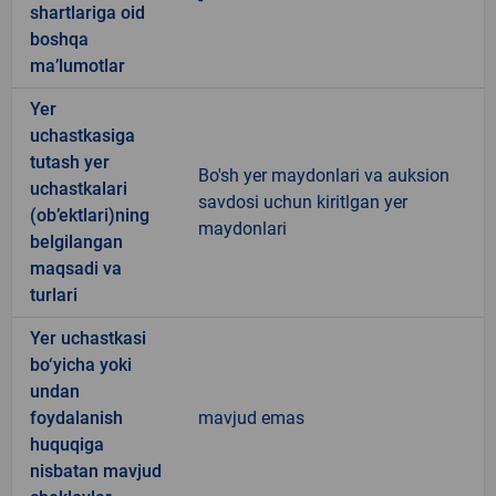
shartlariga oid
boshqa
ma’lumotlar
Yer
uchastkasiga
tutash yer
Bo'sh yer maydonlari va auksion
uchastkalari
savdosi uchun kiritlgan yer
(ob’ektlari)ning
maydonlari
belgilangan
maqsadi va
turlari
Yer uchastkasi
bo‘yicha yoki
undan
foydalanish
mavjud emas
huquqiga
nisbatan mavjud