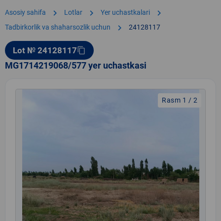
chevron_right
chevron_right
chevron_right
Asosiy sahifa
Lotlar
Yer uchastkalari
chevron_right
Tadbirkorlik va shaharsozlik uchun
24128117
Lot № 24128117
content_copy
MG1714219068/577 yer uchastkasi
Rasm 1 / 2