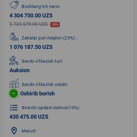
Boshlang‘ich narxi:
4 304 750.00 UZS
5 723 679.00 UZS
-25%
Zakalat puli miqdori
(25%)
:
1 076 187.50 UZS
Savdo o‘tkazish turi:
Auksion
Savdo o‘tkazish uslubi:
Oshirib borish
format_list_numbered
Birinchi qadam bahosi(10%):
430 475.00 UZS
location_on
Manzil: