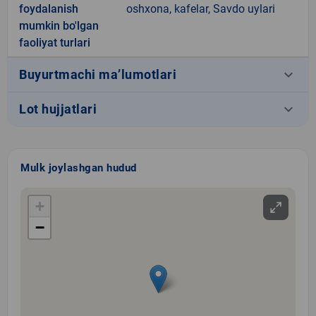
foydalanish
oshxona, kafelar, Savdo uylari
mumkin bo'lgan
faoliyat turlari
keyboard_arrow_down
Buyurtmachi ma’lumotlari
keyboard_arrow_down
Lot hujjatlari
Mulk joylashgan hudud
+
−