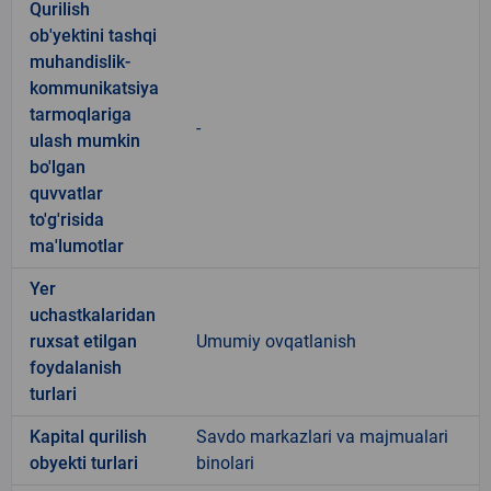
Qurilish
ob'yektini tashqi
muhandislik-
kommunikatsiya
tarmoqlariga
-
ulash mumkin
bo'lgan
quvvatlar
to'g'risida
ma'lumotlar
Yer
uchastkalaridan
ruxsat etilgan
Umumiy ovqatlanish
foydalanish
turlari
Kapital qurilish
Savdo markazlari va majmualari
obyekti turlari
binolari