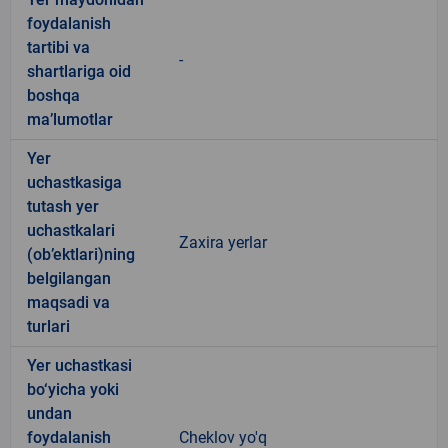
foydalanish
tartibi va
-
shartlariga oid
boshqa
ma’lumotlar
Yer
uchastkasiga
tutash yer
uchastkalari
Zaxira yerlar
(ob’ektlari)ning
belgilangan
maqsadi va
turlari
Yer uchastkasi
bo‘yicha yoki
undan
foydalanish
Cheklov yo'q