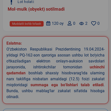
priority_high
Lot holati:
Mol-mulk (obyekt) sotilmadi
120 oy
0
remove_red_eye
2
0
Muddatli bo‘lib to‘lash
Eslatma:
O‘zbekiston Respublikasi Prezidentining 19.04.2024-
yildagi PQ-162-son qaroriga asosan ushbu lot bo‘yicha
o‘tkaziladigan elektron onlayn-auksion savdolari
jarayonida, ishtirokchilar tomonidan
uchinchi
qadamdan
boshlab shaxsiy hisobvarag‘ida ularning
narx taklifiga nisbatan amaldagi (12.5) foizi zakalat
miqdoridagi
summaga ega bo‘lishlari talab etiladi
.
Bunda, ushbu mablag‘lar zakalat sifatida hisobga
olinadi.