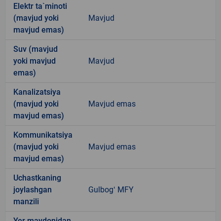
Elektr ta`minoti
(mavjud yoki
Mavjud
mavjud emas)
Suv (mavjud
yoki mavjud
Mavjud
emas)
Kanalizatsiya
(mavjud yoki
Mavjud emas
mavjud emas)
Kommunikatsiya
(mavjud yoki
Mavjud emas
mavjud emas)
Uchastkaning
joylashgan
Gulbogʻ MFY
manzili
Yer maydonidan