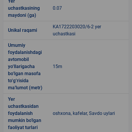
Yer
uchastkasining
0.07
maydoni (ga)
KA1722203020/6-2 yer
Unikal raqami
uchastkasi
Umumiy
foydalanishdagi
avtomobil
yo‘llarigacha
15m
bo‘lgan masofa
to‘g‘risida
ma’lumot (metr)
Yer
uchastkasidan
foydalanish
oshxona, kafelar, Savdo uylari
mumkin bo'lgan
faoliyat turlari