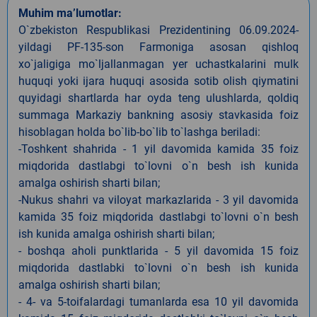
Muhim ma’lumotlar:
O`zbekiston Respublikasi Prezidentining 06.09.2024-
yildagi PF-135-son Farmoniga asosan qishloq
xo`jaligiga mo`ljallanmagan yer uchastkalarini mulk
huquqi yoki ijara huquqi asosida sotib olish qiymatini
quyidagi shartlarda har oyda teng ulushlarda, qoldiq
summaga Markaziy bankning asosiy stavkasida foiz
hisoblagan holda bo`lib-bo`lib to`lashga beriladi:
-Toshkent shahrida - 1 yil davomida kamida 35 foiz
miqdorida dastlabgi to`lovni o`n besh ish kunida
amalga oshirish sharti bilan;
-Nukus shahri va viloyat markazlarida - 3 yil davomida
kamida 35 foiz miqdorida dastlabgi to`lovni o`n besh
ish kunida amalga oshirish sharti bilan;
- boshqa aholi punktlarida - 5 yil davomida 15 foiz
miqdorida dastlabki to`lovni o`n besh ish kunida
amalga oshirish sharti bilan;
- 4- va 5-toifalardagi tumanlarda esa 10 yil davomida