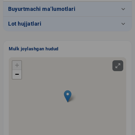
keyboard_arrow_down
Buyurtmachi ma’lumotlari
keyboard_arrow_down
Lot hujjatlari
Mulk joylashgan hudud
+
−