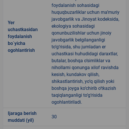
foydalanish sohasidagi
huquqbuzarliklar uchun ma’muriy
javobgarlik va Jinoyat kodeksida,
Yer
ekologiya sohasidagi
uchastkasidan
qonunbuzilishlar uchun jinoiy
foydalanish
javobgarlik belgilanganligi
bo`yicha
to‘g‘risida, shu jumladan er
ogohlantirish
uchastkasi huhudidagi daraxtlar,
butalar, boshqa o‘simliklar va
nihollarni qonunga xilof ravishda
kesish, kundakov qilish,
shikastlantirish, yo‘q qilish yoki
boshqa joyga ko‘chirib o‘tkazish
taqiqlanganligi to‘g‘risida
ogohlantiriladi.
Ijaraga berish
30
muddati (yil)