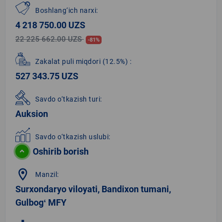
Boshlang‘ich narxi:
4 218 750.00 UZS
22 225 662.00 UZS
-81%
Zakalat puli miqdori
(12.5%)
:
527 343.75 UZS
Savdo o‘tkazish turi:
Auksion
Savdo o‘tkazish uslubi:
Oshirib borish
location_on
Manzil:
Surxondaryo viloyati, Bandixon tumani,
Gulbogʻ MFY