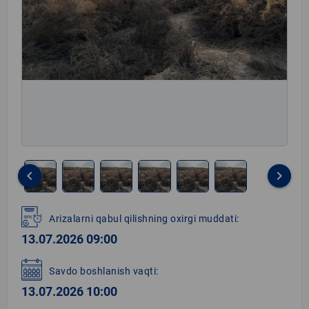
keyboard_arrow_left
keyboard_arrow_right
Item
1
Arizalarni qabul qilishning oxirgi muddati:
of
13.07.2026 09:00
6
Savdo boshlanish vaqti:
13.07.2026 10:00