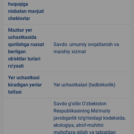
huquqiga
nisbatan mavjud
cheklovlar
Mazkur yer
uchastkasida
qurilishga ruxsat
Savdo. umumiy ovqatlanish va
berilgan
maishiy xizmat
ob’ektlar turlari
ro‘yxati
Yer uchastkasi
kiradigan yerlar
Yer uchastkalari (tadbirkorlik)
toifasi
Savdo g‘olibi O‘zbekiston
Respublikasining Ma’muriy
javobgarlik to‘g‘risidagi kodeksida,
ekologiya, atrof-muhitni
muhofaza qilish va tabiatdan