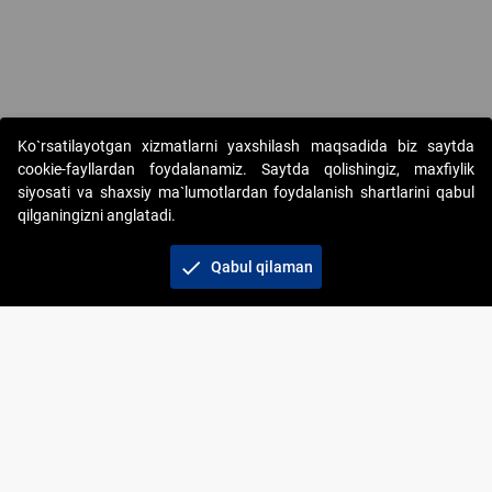
Copyright © 2017-2026. "Elektron onlayn-auksionlarni tashkil etish"
Ko`rsatilayotgan xizmatlarni yaxshilash maqsadida biz saytda
AJ. Barcha huquqlar himoyalangan
cookie-fayllardan foydalanamiz. Saytda qolishingiz, maxfiylik
siyosati va shaxsiy ma`lumotlardan foydalanish shartlarini qabul
qilganingizni anglatadi.
check
Qabul qilaman
+998 71 202-21-11
Veb-saytdagi axborot materiallaridan boshqa
shaxslar foydalanganda jamiyatning korporativ veb-
saytiga majburiy havolalar ko‘rsatilishi kerak