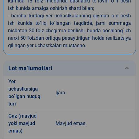
kamida 15 foiz miqdorida dastlabki to`lovni o`n besh
ish kunida amalga oshirish sharti bilan;
- barcha turdagi yer uchastkalarining qiymati o`n besh
ish kunida to`liq to`langan taqdirda, jami summaga
nisbatan 20 foiz chegirma berilishi, bunda boshlang`ich
narxi 50 foizdan ortiqqa pasaytirilgan holda realizatsiya
qilingan yer uchastkalari mustasno.
keyboard_arrow_down
Lot ma’lumotlari
Yer
uchastkasiga
Ijara
bo`lgan huquq
turi
Gaz (mavjud
yoki mavjud
Mavjud emas
emas)