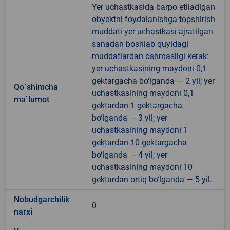
Yer uchastkasida barpo etiladigan
obyektni foydalanishga topshirish
muddati yer uchastkasi ajratilgan
sanadan boshlab quyidagi
muddatlardan oshmasligi kerak:
yer uchastkasining maydoni 0,1
gektargacha bo‘lganda — 2 yil; yer
Qo`shimcha
uchastkasining maydoni 0,1
ma`lumot
gektardan 1 gektargacha
bo‘lganda — 3 yil; yer
uchastkasining maydoni 1
gektardan 10 gektargacha
bo‘lganda — 4 yil; yer
uchastkasining maydoni 10
gektardan ortiq bo‘lganda — 5 yil.
Nobudgarchilik
0
narxi