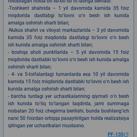
hisoblagan holda boʻlib-boʻlib toʻlashga beriladi:
-Toshkent shahrida – 1 yil davomida kamida 35 foiz
miqdorida dastlabgi toʻlovni oʻn besh ish kunida
amalga oshirish sharti bilan;
-Nukus shahri va viloyat markazlarida – 3 yil davomida
kamida 35 foiz miqdorida dastlabgi toʻlovni oʻn besh
ish kunida amalga oshirish sharti bilan;
- boshqa aholi punktlarida – 5 yil davomida 15 foiz
miqdorida dastlabki toʻlovni oʻn besh ish kunida amalga
oshirish sharti bilan;
- 4- va 5-toifalardagi tumanlarda esa 10 yil davomida
kamida 15 foiz miqdorida dastlabki toʻlovni oʻn besh ish
kunida amalga oshirish sharti bilan;
- barcha turdagi yer uchastkalarining qiymati oʻn besh
ish kunida toʻliq toʻlangan taqdirda, jami summaga
nisbatan 20 foiz chegirma berilishi, bunda boshlangʻich
narxi 50 foizdan ortiqqa pasaytirilgan holda realizatsiya
qilingan yer uchastkalari mustasno.
PF-135