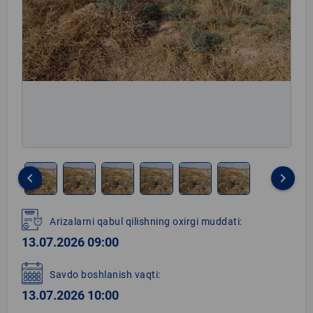
keyboard_arrow_left
keyboard_arrow_right
Item
1
Arizalarni qabul qilishning oxirgi muddati:
of
13.07.2026 09:00
6
Savdo boshlanish vaqti:
13.07.2026 10:00