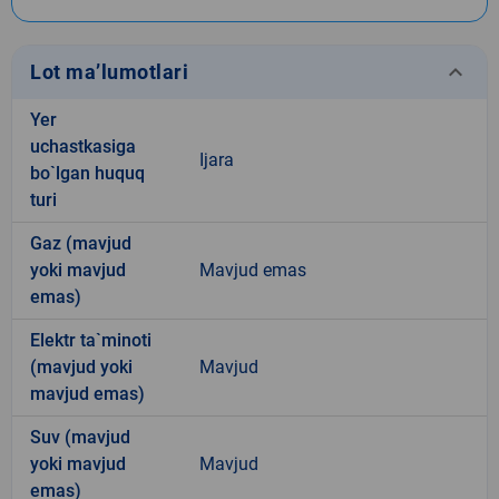
keyboard_arrow_down
Lot ma’lumotlari
Yer
uchastkasiga
Ijara
bo`lgan huquq
turi
Gaz (mavjud
yoki mavjud
Mavjud emas
emas)
Elektr ta`minoti
(mavjud yoki
Mavjud
mavjud emas)
Suv (mavjud
yoki mavjud
Mavjud
emas)