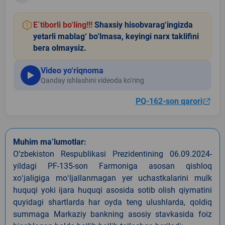
E`tiborli bo‘ling!!!
Shaxsiy hisobvarag‘ingizda
yetarli mablag‘ bo‘lmasa, keyingi narx taklifini
bera olmaysiz.
Video yo‘riqnoma
Qanday ishlashini videoda ko‘ring
PQ-162-son qarori
Muhim ma’lumotlar:
O‘zbekiston Respublikasi Prezidentining 06.09.2024-
yildagi PF-135-son Farmoniga asosan qishloq
xoʻjaligiga moʻljallanmagan yer uchastkalarini mulk
huquqi yoki ijara huquqi asosida sotib olish qiymatini
quyidagi shartlarda har oyda teng ulushlarda, qoldiq
summaga Markaziy bankning asosiy stavkasida foiz