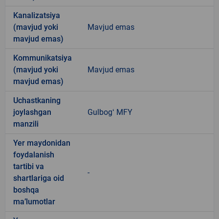
Kanalizatsiya
(mavjud yoki
Mavjud emas
mavjud emas)
Kommunikatsiya
(mavjud yoki
Mavjud emas
mavjud emas)
Uchastkaning
joylashgan
Gulbogʻ MFY
manzili
Yer maydonidan
foydalanish
tartibi va
-
shartlariga oid
boshqa
ma’lumotlar