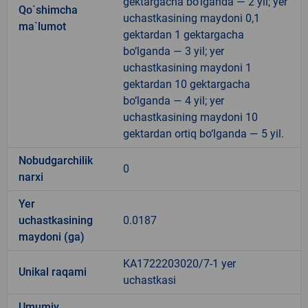
gektargacha bo‘lganda — 2 yil; yer
Qo`shimcha
uchastkasining maydoni 0,1
ma`lumot
gektardan 1 gektargacha
bo‘lganda — 3 yil; yer
uchastkasining maydoni 1
gektardan 10 gektargacha
bo‘lganda — 4 yil; yer
uchastkasining maydoni 10
gektardan ortiq bo‘lganda — 5 yil.
Nobudgarchilik
0
narxi
Yer
uchastkasining
0.0187
maydoni (ga)
KA1722203020/7-1 yer
Unikal raqami
uchastkasi
Umumiy