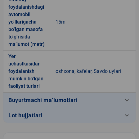
foydalanishdagi
avtomobil
yo‘llarigacha
15m
bo‘lgan masofa
to‘g‘risida
ma’lumot (metr)
Yer
uchastkasidan
foydalanish
oshxona, kafelar, Savdo uylari
mumkin bo'lgan
faoliyat turlari
keyboard_arrow_down
Buyurtmachi ma’lumotlari
keyboard_arrow_down
Lot hujjatlari