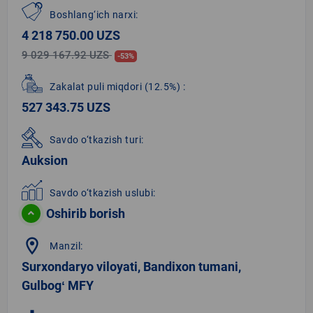
Boshlang‘ich narxi:
4 218 750.00 UZS
9 029 167.92 UZS
-53%
Zakalat puli miqdori
(12.5%)
:
527 343.75 UZS
Savdo o‘tkazish turi:
Auksion
Savdo o‘tkazish uslubi:
Oshirib borish
location_on
Manzil:
Surxondaryo viloyati, Bandixon tumani,
Gulbogʻ MFY