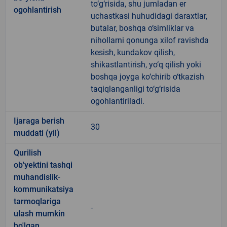
to‘g‘risida, shu jumladan er
ogohlantirish
uchastkasi huhudidagi daraxtlar,
butalar, boshqa o‘simliklar va
nihollarni qonunga xilof ravishda
kesish, kundakov qilish,
shikastlantirish, yo‘q qilish yoki
boshqa joyga ko‘chirib o‘tkazish
taqiqlanganligi to‘g‘risida
ogohlantiriladi.
Ijaraga berish
30
muddati (yil)
Qurilish
ob'yektini tashqi
muhandislik-
kommunikatsiya
tarmoqlariga
-
ulash mumkin
bo'lgan