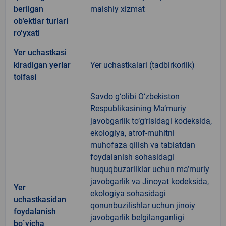
berilgan
maishiy xizmat
ob’ektlar turlari
ro‘yxati
Yer uchastkasi
kiradigan yerlar
Yer uchastkalari (tadbirkorlik)
toifasi
Savdo g‘olibi O‘zbekiston
Respublikasining Ma’muriy
javobgarlik to‘g‘risidagi kodeksida,
ekologiya, atrof-muhitni
muhofaza qilish va tabiatdan
foydalanish sohasidagi
huquqbuzarliklar uchun ma’muriy
javobgarlik va Jinoyat kodeksida,
Yer
ekologiya sohasidagi
uchastkasidan
qonunbuzilishlar uchun jinoiy
foydalanish
javobgarlik belgilanganligi
bo`yicha