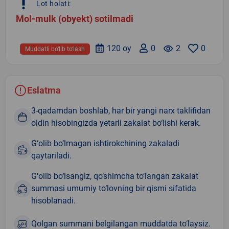
priority_high
Lot holati:
Mol-mulk (obyekt) sotilmadi
120 oy
0
remove_red_eye
2
0
Muddatli bo‘lib to‘lash
Eslatma
3-qadamdan boshlab, har bir yangi narx taklifidan
oldin hisobingizda yetarli zakalat bo‘lishi kerak.
G‘olib bo‘lmagan ishtirokchining zakaladi
qaytariladi.
G‘olib bo‘lsangiz, qo‘shimcha to‘langan zakalat
summasi umumiy to‘lovning bir qismi sifatida
hisoblanadi.
Qolgan summani belgilangan muddatda to‘laysiz.