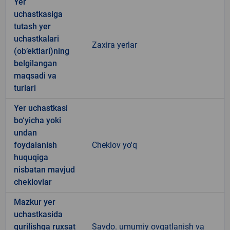
Yer
uchastkasiga
tutash yer
uchastkalari
Zaxira yerlar
(ob’ektlari)ning
belgilangan
maqsadi va
turlari
Yer uchastkasi
bo‘yicha yoki
undan
foydalanish
Cheklov yo'q
huquqiga
nisbatan mavjud
cheklovlar
Mazkur yer
uchastkasida
qurilishga ruxsat
Savdo. umumiy ovqatlanish va