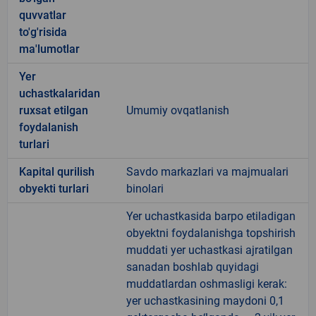
quvvatlar
to'g'risida
ma'lumotlar
Yer
uchastkalaridan
ruxsat etilgan
Umumiy ovqatlanish
foydalanish
turlari
Kapital qurilish
Savdo markazlari va majmualari
obyekti turlari
binolari
Yer uchastkasida barpo etiladigan
obyektni foydalanishga topshirish
muddati yer uchastkasi ajratilgan
sanadan boshlab quyidagi
muddatlardan oshmasligi kerak:
yer uchastkasining maydoni 0,1