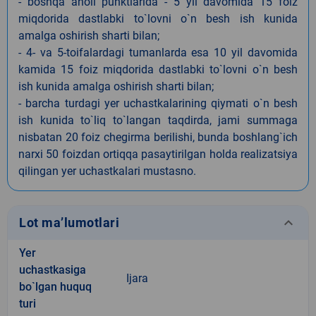
- boshqa aholi punktlarida - 5 yil davomida 15 foiz
miqdorida dastlabki to`lovni o`n besh ish kunida
amalga oshirish sharti bilan;
- 4- va 5-toifalardagi tumanlarda esa 10 yil davomida
kamida 15 foiz miqdorida dastlabki to`lovni o`n besh
ish kunida amalga oshirish sharti bilan;
- barcha turdagi yer uchastkalarining qiymati o`n besh
ish kunida to`liq to`langan taqdirda, jami summaga
nisbatan 20 foiz chegirma berilishi, bunda boshlang`ich
narxi 50 foizdan ortiqqa pasaytirilgan holda realizatsiya
qilingan yer uchastkalari mustasno.
keyboard_arrow_down
Lot ma’lumotlari
Yer
uchastkasiga
Ijara
bo`lgan huquq
turi