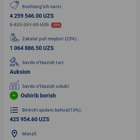
Boshlang‘ich narxi:
4 259 546.00 UZS
5 823 251.00 UZS
-27%
Zakalat puli miqdori
(25%)
:
1 064 886.50 UZS
Savdo o‘tkazish turi:
Auksion
Savdo o‘tkazish uslubi:
Oshirib borish
format_list_numbered
Birinchi qadam bahosi(10%):
425 954.60 UZS
location_on
Manzil: