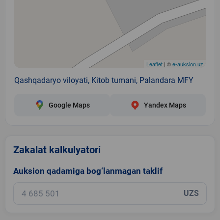
Leaflet
| ©
e-auksion.uz
Qashqadaryo viloyati, Kitob tumani, Palandara MFY
Google Maps
Yandex Maps
Zakalat kalkulyatori
Auksion qadamiga bog‘lanmagan taklif
UZS