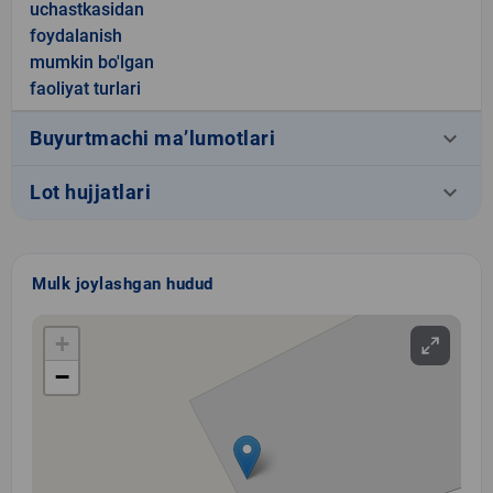
uchastkasidan
foydalanish
mumkin bo'lgan
faoliyat turlari
keyboard_arrow_down
Buyurtmachi ma’lumotlari
keyboard_arrow_down
Lot hujjatlari
Mulk joylashgan hudud
+
−