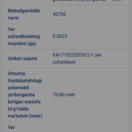
Nobudgarchilik
40796
narxi
Yer
uchastkasining
0.0025
maydoni (ga)
KA1710232033/2-1 yer
Unikal raqami
uchastkasi
Umumiy
foydalanishdagi
avtomobil
yo‘llarigacha
70-80 metr
bo‘lgan masofa
to‘g‘risida
ma’lumot (metr)
Yer