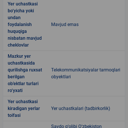
Yer uchastkasi
bo‘yicha yoki
undan
foydalanish
Mavjud emas
huquqiga
nisbatan mavjud
cheklovlar
Mazkur yer
uchastkasida
qurilishga ruxsat
Telekommunikatsiyalar tarmoqlari
berilgan
obyektlari
ob’ektlar turlari
ro‘yxati
Yer uchastkasi
kiradigan yerlar
Yer uchastkalari (tadbirkorlik)
toifasi
Savdo g‘olibi O‘zbekiston