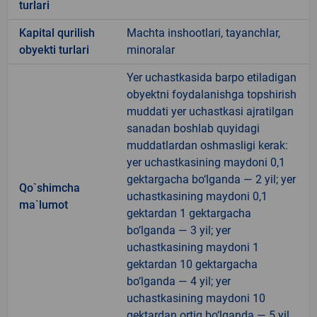
turlari
Kapital qurilish
Machta inshootlari, tayanchlar,
obyekti turlari
minoralar
Yer uchastkasida barpo etiladigan
obyektni foydalanishga topshirish
muddati yer uchastkasi ajratilgan
sanadan boshlab quyidagi
muddatlardan oshmasligi kerak:
yer uchastkasining maydoni 0,1
gektargacha bo‘lganda — 2 yil; yer
Qo`shimcha
uchastkasining maydoni 0,1
ma`lumot
gektardan 1 gektargacha
bo‘lganda — 3 yil; yer
uchastkasining maydoni 1
gektardan 10 gektargacha
bo‘lganda — 4 yil; yer
uchastkasining maydoni 10
gektardan ortiq bo‘lganda — 5 yil.