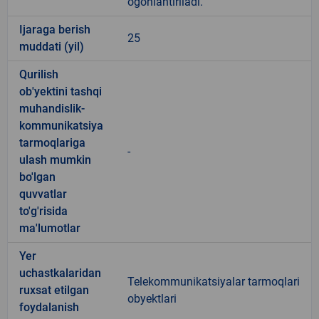
ogohlantiriladi.
Ijaraga berish
25
muddati (yil)
Qurilish
ob'yektini tashqi
muhandislik-
kommunikatsiya
tarmoqlariga
-
ulash mumkin
bo'lgan
quvvatlar
to'g'risida
ma'lumotlar
Yer
uchastkalaridan
Telekommunikatsiyalar tarmoqlari
ruxsat etilgan
obyektlari
foydalanish