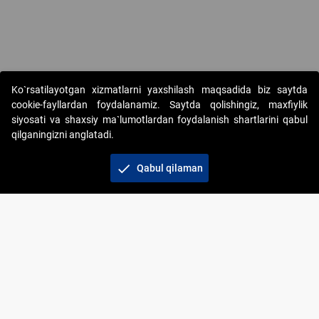
Ko`rsatilayotgan xizmatlarni yaxshilash maqsadida biz saytda
cookie-fayllardan foydalanamiz. Saytda qolishingiz, maxfiylik
siyosati va shaxsiy ma`lumotlardan foydalanish shartlarini qabul
qilganingizni anglatadi.
Copyright © 2017-2026. "Elektron onlayn-auksionlarni
tashkil etish" AJ. Barcha huquqlar himoyalangan
check
Qabul qilaman
To‘lov usullari