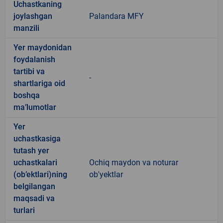
Uchastkaning
joylashgan
Palandara MFY
manzili
Yer maydonidan
foydalanish
tartibi va
-
shartlariga oid
boshqa
ma’lumotlar
Yer
uchastkasiga
tutash yer
uchastkalari
Ochiq maydon va noturar
(ob’ektlari)ning
ob'yektlar
belgilangan
maqsadi va
turlari