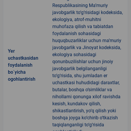
Respublikasining Ma’muriy
javobgarlik to‘g‘risidagi kodeksida,
ekologiya, atrof-muhitni
muhofaza qilish va tabiatdan
foydalanish sohasidagi
huquqbuzarliklar uchun ma’muriy
javobgarlik va Jinoyat kodeksida,
Yer
ekologiya sohasidagi
uchastkasidan
qonunbuzilishlar uchun jinoiy
foydalanish
javobgarlik belgilanganligi
bo`yicha
to‘g‘risida, shu jumladan er
ogohlantirish
uchastkasi huhudidagi daraxtlar,
butalar, boshqa o‘simliklar va
nihollarni qonunga xilof ravishda
kesish, kundakov qilish,
shikastlantirish, yo‘q qilish yoki
boshqa joyga ko‘chirib o‘tkazish
taqiqlanganligi to‘g‘risida