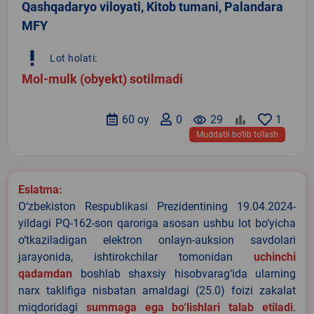
Qashqadaryo viloyati, Kitob tumani, Palandara
MFY
priority_high
Lot holati:
Mol-mulk (obyekt) sotilmadi
60 oy
0
remove_red_eye
29
1
Muddatli bo‘lib to‘lash
Eslatma:
O‘zbekiston Respublikasi Prezidentining 19.04.2024-
yildagi PQ-162-son qaroriga asosan ushbu lot bo‘yicha
o‘tkaziladigan elektron onlayn-auksion savdolari
jarayonida, ishtirokchilar tomonidan
uchinchi
qadamdan
boshlab shaxsiy hisobvarag‘ida ularning
narx taklifiga nisbatan amaldagi (25.0) foizi zakalat
miqdoridagi
summaga ega bo‘lishlari talab etiladi
.