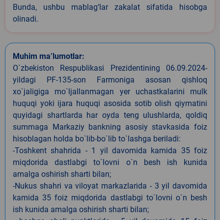
Bunda, ushbu mablag‘lar zakalat sifatida hisobga
olinadi.
Muhim ma’lumotlar:
O`zbekiston Respublikasi Prezidentining 06.09.2024-
yildagi PF-135-son Farmoniga asosan qishloq
xo`jaligiga mo`ljallanmagan yer uchastkalarini mulk
huquqi yoki ijara huquqi asosida sotib olish qiymatini
quyidagi shartlarda har oyda teng ulushlarda, qoldiq
summaga Markaziy bankning asosiy stavkasida foiz
hisoblagan holda bo`lib-bo`lib to`lashga beriladi:
-Toshkent shahrida - 1 yil davomida kamida 35 foiz
miqdorida dastlabgi to`lovni o`n besh ish kunida
amalga oshirish sharti bilan;
-Nukus shahri va viloyat markazlarida - 3 yil davomida
kamida 35 foiz miqdorida dastlabgi to`lovni o`n besh
ish kunida amalga oshirish sharti bilan;