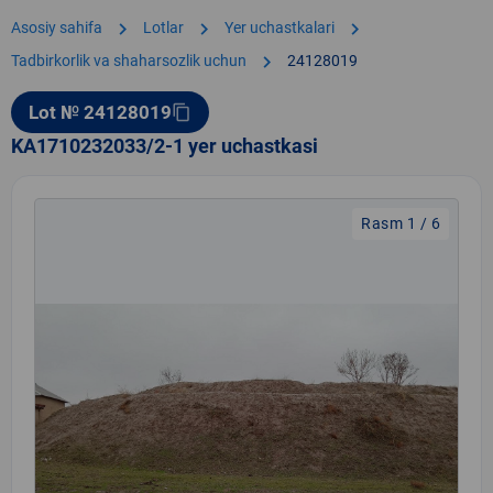
chevron_right
chevron_right
chevron_right
Asosiy sahifa
Lotlar
Yer uchastkalari
chevron_right
Tadbirkorlik va shaharsozlik uchun
24128019
Lot № 24128019
content_copy
KA1710232033/2-1 yer uchastkasi
Rasm 1 / 6