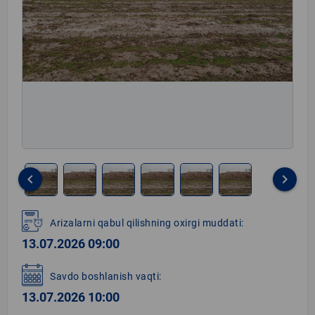
keyboard_arrow_left
keyboard_arrow_right
Item
1
Arizalarni qabul qilishning oxirgi muddati:
of
13.07.2026 09:00
6
Savdo boshlanish vaqti:
13.07.2026 10:00