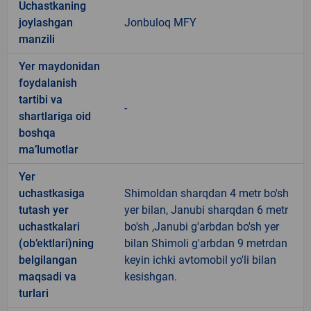
Uchastkaning
joylashgan
Jonbuloq MFY
manzili
Yer maydonidan
foydalanish
tartibi va
-
shartlariga oid
boshqa
ma’lumotlar
Yer
uchastkasiga
Shimoldan sharqdan 4 metr bo'sh
tutash yer
yer bilan, Janubi sharqdan 6 metr
uchastkalari
bo'sh ,Janubi g'arbdan bo'sh yer
(ob’ektlari)ning
bilan Shimoli g'arbdan 9 metrdan
belgilangan
keyin ichki avtomobil yo'li bilan
maqsadi va
kesishgan.
turlari