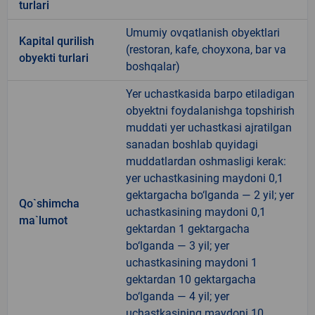
turlari
Umumiy ovqatlanish obyektlari
Kapital qurilish
(restoran, kafe, choyxona, bar va
obyekti turlari
boshqalar)
Yer uchastkasida barpo etiladigan
obyektni foydalanishga topshirish
muddati yer uchastkasi ajratilgan
sanadan boshlab quyidagi
muddatlardan oshmasligi kerak:
yer uchastkasining maydoni 0,1
gektargacha bo‘lganda — 2 yil; yer
Qo`shimcha
uchastkasining maydoni 0,1
ma`lumot
gektardan 1 gektargacha
bo‘lganda — 3 yil; yer
uchastkasining maydoni 1
gektardan 10 gektargacha
bo‘lganda — 4 yil; yer
uchastkasining maydoni 10