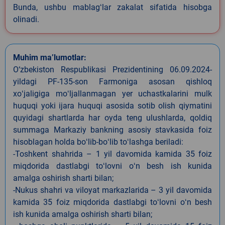
Bunda, ushbu mablagʻlar zakalat sifatida hisobga
olinadi.
Muhim ma’lumotlar:
O‘zbekiston Respublikasi Prezidentining 06.09.2024-
yildagi PF-135-son Farmoniga asosan qishloq
xoʻjaligiga moʻljallanmagan yer uchastkalarini mulk
huquqi yoki ijara huquqi asosida sotib olish qiymatini
quyidagi shartlarda har oyda teng ulushlarda, qoldiq
summaga Markaziy bankning asosiy stavkasida foiz
hisoblagan holda boʻlib-boʻlib toʻlashga beriladi:
-Toshkent shahrida – 1 yil davomida kamida 35 foiz
miqdorida dastlabgi toʻlovni oʻn besh ish kunida
amalga oshirish sharti bilan;
-Nukus shahri va viloyat markazlarida – 3 yil davomida
kamida 35 foiz miqdorida dastlabgi toʻlovni oʻn besh
ish kunida amalga oshirish sharti bilan;