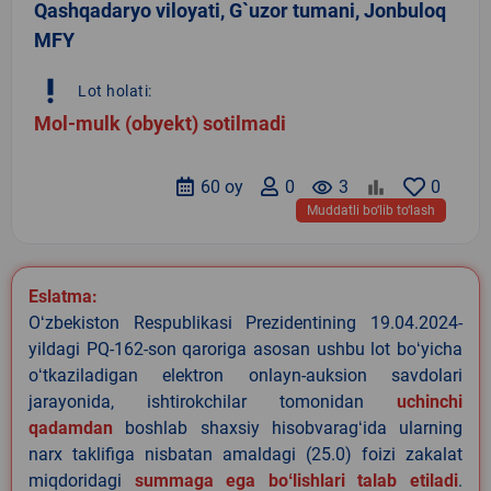
Qashqadaryo viloyati, G`uzor tumani, Jonbuloq
MFY
priority_high
Lot holati:
Mol-mulk (obyekt) sotilmadi
60 oy
0
remove_red_eye
3
0
Muddatli bo‘lib to‘lash
Eslatma:
Oʻzbekiston Respublikasi Prezidentining 19.04.2024-
yildagi PQ-162-son qaroriga asosan ushbu lot boʻyicha
oʻtkaziladigan elektron onlayn-auksion savdolari
jarayonida, ishtirokchilar tomonidan
uchinchi
qadamdan
boshlab shaxsiy hisobvaragʻida ularning
narx taklifiga nisbatan amaldagi (25.0) foizi zakalat
miqdoridagi
summaga ega boʻlishlari talab etiladi
.