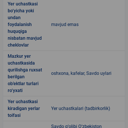
Yer uchastkasi
bo‘yicha yoki
undan
foydalanish
mavjud emas
huquqiga
nisbatan mavjud
cheklovlar
Mazkur yer
uchastkasida
qurilishga ruxsat
oshxona, kafelar, Savdo uylari
berilgan
ob’ektlar turlari
ro‘yxati
Yer uchastkasi
kiradigan yerlar
Yer uchastkalari (tadbirkorlik)
toifasi
Savdo g‘olibi O‘zbekiston