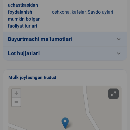
uchastkasidan
foydalanish
oshxona, kafelar, Savdo uylari
mumkin bo'lgan
faoliyat turlari
keyboard_arrow_down
Buyurtmachi ma’lumotlari
keyboard_arrow_down
Lot hujjatlari
Mulk joylashgan hudud
+
−