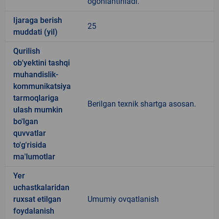
ogohlantiriladi.
Ijaraga berish
25
muddati (yil)
Qurilish
ob'yektini tashqi
muhandislik-
kommunikatsiya
tarmoqlariga
Berilgan texnik shartga asosan.
ulash mumkin
bo'lgan
quvvatlar
to'g'risida
ma'lumotlar
Yer
uchastkalaridan
ruxsat etilgan
Umumiy ovqatlanish
foydalanish