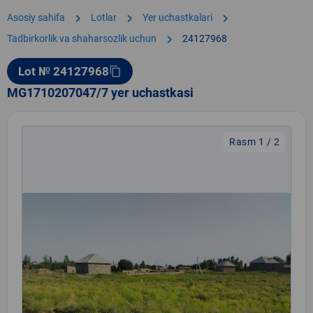
chevron_right
chevron_right
chevron_right
Asosiy sahifa
Lotlar
Yer uchastkalari
chevron_right
Tadbirkorlik va shaharsozlik uchun
24127968
Lot № 24127968
content_copy
MG1710207047/7 yer uchastkasi
Rasm 1 / 2