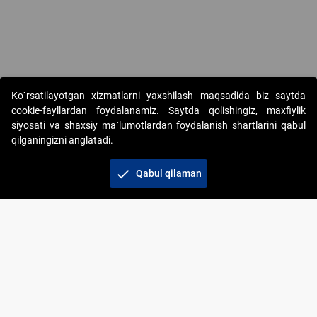
Ko`rsatilayotgan xizmatlarni yaxshilash maqsadida biz saytda
cookie-fayllardan foydalanamiz. Saytda qolishingiz, maxfiylik
siyosati va shaxsiy ma`lumotlardan foydalanish shartlarini qabul
qilganingizni anglatadi.
Copyright © 2017-2026. "Elektron onlayn-auksionlarni
tashkil etish" AJ. Barcha huquqlar himoyalangan
check
Qabul qilaman
To‘lov usullari