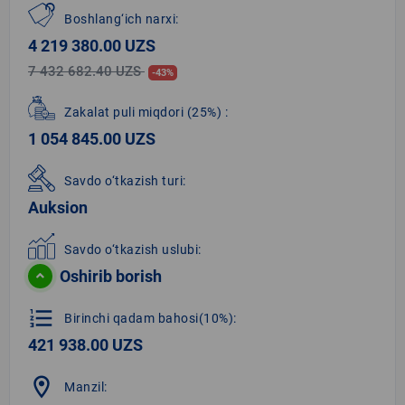
Boshlang‘ich narxi:
4 219 380.00 UZS
7 432 682.40 UZS
-43%
Zakalat puli miqdori
(25%)
:
1 054 845.00 UZS
Savdo o‘tkazish turi:
Auksion
Savdo o‘tkazish uslubi:
Oshirib borish
format_list_numbered
Birinchi qadam bahosi(10%):
421 938.00 UZS
location_on
Manzil: