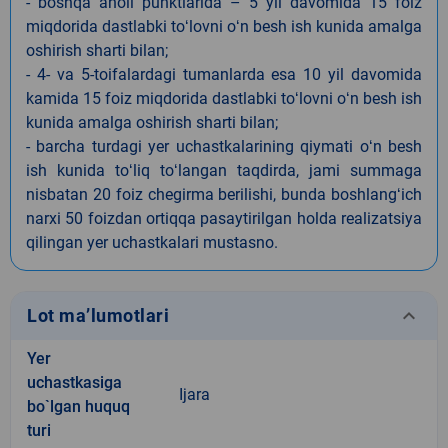
- boshqa aholi punktlarida – 5 yil davomida 15 foiz
miqdorida dastlabki toʻlovni oʻn besh ish kunida amalga
oshirish sharti bilan;
- 4- va 5-toifalardagi tumanlarda esa 10 yil davomida
kamida 15 foiz miqdorida dastlabki toʻlovni oʻn besh ish
kunida amalga oshirish sharti bilan;
- barcha turdagi yer uchastkalarining qiymati oʻn besh
ish kunida toʻliq toʻlangan taqdirda, jami summaga
nisbatan 20 foiz chegirma berilishi, bunda boshlangʻich
narxi 50 foizdan ortiqqa pasaytirilgan holda realizatsiya
qilingan yer uchastkalari mustasno.
keyboard_arrow_down
Lot ma’lumotlari
Yer
uchastkasiga
Ijara
bo`lgan huquq
turi