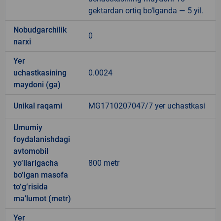
gektardan ortiq bo‘lganda — 5 yil.
Nobudgarchilik
0
narxi
Yer
uchastkasining
0.0024
maydoni (ga)
Unikal raqami
MG1710207047/7 yer uchastkasi
Umumiy
foydalanishdagi
avtomobil
yo‘llarigacha
800 metr
bo‘lgan masofa
to‘g‘risida
ma’lumot (metr)
Yer