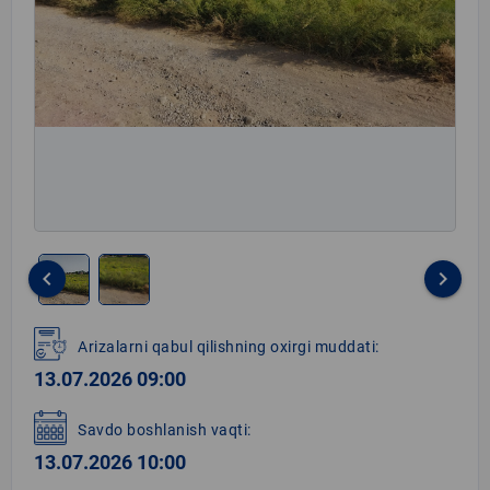
keyboard_arrow_left
keyboard_arrow_right
Item
1
Arizalarni qabul qilishning oxirgi muddati:
of
13.07.2026 09:00
2
Savdo boshlanish vaqti:
13.07.2026 10:00