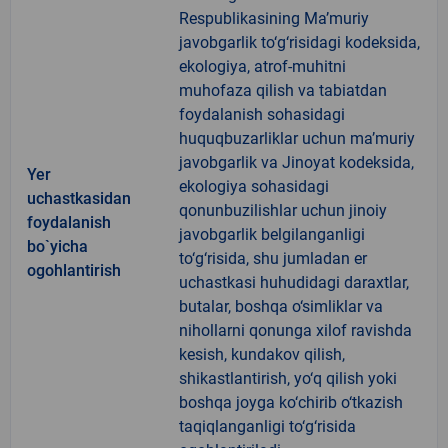
Respublikasining Ma’muriy
javobgarlik to‘g‘risidagi kodeksida,
ekologiya, atrof-muhitni
muhofaza qilish va tabiatdan
foydalanish sohasidagi
huquqbuzarliklar uchun ma’muriy
javobgarlik va Jinoyat kodeksida,
Yer
ekologiya sohasidagi
uchastkasidan
qonunbuzilishlar uchun jinoiy
foydalanish
javobgarlik belgilanganligi
bo`yicha
to‘g‘risida, shu jumladan er
ogohlantirish
uchastkasi huhudidagi daraxtlar,
butalar, boshqa o‘simliklar va
nihollarni qonunga xilof ravishda
kesish, kundakov qilish,
shikastlantirish, yo‘q qilish yoki
boshqa joyga ko‘chirib o‘tkazish
taqiqlanganligi to‘g‘risida