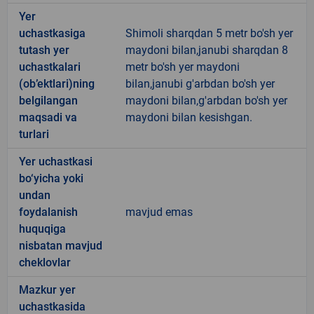
Yer
uchastkasiga
Shimoli sharqdan 5 metr bo'sh yer
tutash yer
maydoni bilan,janubi sharqdan 8
uchastkalari
metr bo'sh yer maydoni
(ob’ektlari)ning
bilan,janubi g'arbdan bo'sh yer
belgilangan
maydoni bilan,g'arbdan bo'sh yer
maqsadi va
maydoni bilan kesishgan.
turlari
Yer uchastkasi
bo‘yicha yoki
undan
foydalanish
mavjud emas
huquqiga
nisbatan mavjud
cheklovlar
Mazkur yer
uchastkasida