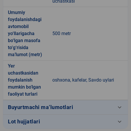
uchastkasi
Umumiy
foydalanishdagi
avtomobil
yo‘llarigacha
500 metr
bo‘lgan masofa
to‘g‘risida
ma’lumot (metr)
Yer
uchastkasidan
foydalanish
oshxona, kafelar, Savdo uylari
mumkin bo'lgan
faoliyat turlari
keyboard_arrow_down
Buyurtmachi ma’lumotlari
keyboard_arrow_down
Lot hujjatlari