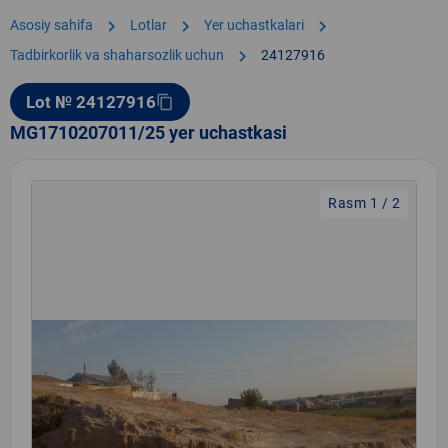
chevron_right
chevron_right
chevron_right
Asosiy sahifa
Lotlar
Yer uchastkalari
chevron_right
Tadbirkorlik va shaharsozlik uchun
24127916
Lot № 24127916
content_copy
MG1710207011/25 yer uchastkasi
Rasm 1 / 2