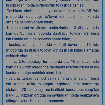
hisoblagan holda boʻlib-boʻlib toʻlashga beriladi:
-Toshkent shahrida – 1 yil davomida kamida 35 foiz
miqdorida dastlabgi toʻlovni oʻn besh ish kunida
amalga oshirish sharti bilan;
-Nukus shahri va viloyat markazlarida – 3 yil davomida
kamida 35 foiz miqdorida dastlabgi toʻlovni oʻn besh
ish kunida amalga oshirish sharti bilan;
- boshqa aholi punktlarida – 5 yil davomida 15 foiz
miqdorida dastlabki toʻlovni oʻn besh ish kunida amalga
oshirish sharti bilan;
- 4- va 5-toifalardagi tumanlarda esa 10 yil davomida
kamida 15 foiz miqdorida dastlabki toʻlovni oʻn besh ish
kunida amalga oshirish sharti bilan;
- barcha turdagi yer uchastkalarining qiymati oʻn besh
ish kunida toʻliq toʻlangan taqdirda, jami summaga
nisbatan 20 foiz chegirma berilishi, bunda boshlangʻich
narxi 50 foizdan ortiqqa pasaytirilgan holda realizatsiya
qilingan yer uchastkalari mustasno.