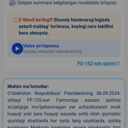
Qolgan summani belgilangan muddatda to‘laysiz.
E`tiborli bo‘ling!!!
Shaxsiy hisobvarag‘ingizda
yetarli mablag‘ bo‘lmasa, keyingi narx taklifini
bera olmaysiz.
Video yo‘riqnoma
Qanday ishlashini videoda ko‘ring
PQ-162-son qarori
Muhim ma’lumotlar:
O‘zbekiston Respublikasi Prezidentining 06.09.2024-
yildagi PF-135-son Farmoniga asosan qishloq
xoʻjaligiga moʻljallanmagan yer uchastkalarini mulk
huquqi yoki ijara huquqi asosida sotib olish qiymatini
quyidagi shartlarda har oyda teng ulushlarda, qoldiq
summaga Markaziy bankning asosiy stavkasida foiz