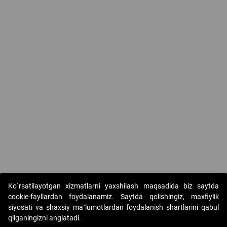
Ko`rsatilayotgan xizmatlarni yaxshilash maqsadida biz saytda
cookie-fayllardan foydalanamiz. Saytda qolishingiz, maxfiylik
siyosati va shaxsiy ma`lumotlardan foydalanish shartlarini qabul
qilganingizni anglatadi.
Copyright © 2017-2026. "Elektron onlayn-auksionlarni