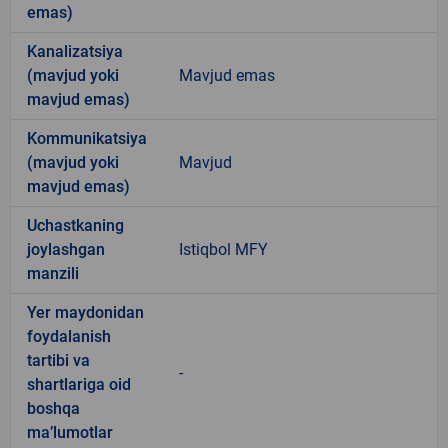
emas)
Kanalizatsiya
(mavjud yoki
Mavjud emas
mavjud emas)
Kommunikatsiya
(mavjud yoki
Mavjud
mavjud emas)
Uchastkaning
joylashgan
Istiqbol MFY
manzili
Yer maydonidan
foydalanish
tartibi va
-
shartlariga oid
boshqa
ma’lumotlar