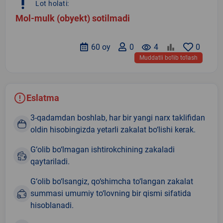
priority_high
Lot holati:
Mol-mulk (obyekt) sotilmadi
60 oy
0
remove_red_eye
4
0
Muddatli bo‘lib to‘lash
Eslatma
3-qadamdan boshlab, har bir yangi narx taklifidan
oldin hisobingizda yetarli zakalat bo‘lishi kerak.
G‘olib bo‘lmagan ishtirokchining zakaladi
qaytariladi.
G‘olib bo‘lsangiz, qo‘shimcha to‘langan zakalat
summasi umumiy to‘lovning bir qismi sifatida
hisoblanadi.