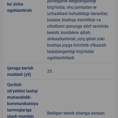
javobgarlik belgilanganligi
bo`yicha
to‘g‘risida, shu jumladan er
ogohlantirish
uchastkasi huhudidagi daraxtlar,
butalar, boshqa o‘simliklar va
nihollarni qonunga xilof ravishda
kesish, kundakov qilish,
shikastlantirish, yo‘q qilish yoki
boshqa joyga ko‘chirib o‘tkazish
taqiqlanganligi to‘g‘risida
ogohlantiriladi.
Ijaraga berish
25
muddati (yil)
Qurilish
ob'yektini tashqi
muhandislik-
kommunikatsiya
tarmoqlariga
Berilgan texnik shartga asosan.
ulash mumkin