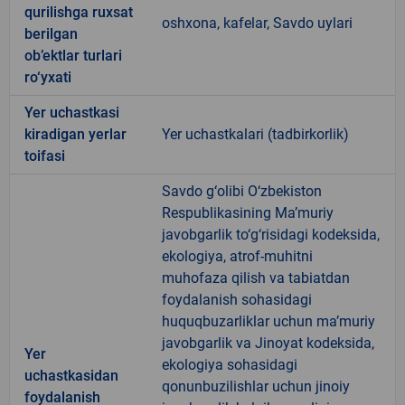
qurilishga ruxsat
oshxona, kafelar, Savdo uylari
berilgan
ob’ektlar turlari
ro‘yxati
Yer uchastkasi
kiradigan yerlar
Yer uchastkalari (tadbirkorlik)
toifasi
Savdo g‘olibi O‘zbekiston
Respublikasining Ma’muriy
javobgarlik to‘g‘risidagi kodeksida,
ekologiya, atrof-muhitni
muhofaza qilish va tabiatdan
foydalanish sohasidagi
huquqbuzarliklar uchun ma’muriy
javobgarlik va Jinoyat kodeksida,
Yer
ekologiya sohasidagi
uchastkasidan
qonunbuzilishlar uchun jinoiy
foydalanish