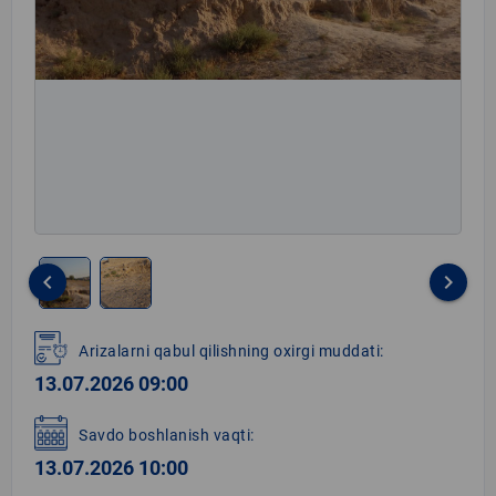
keyboard_arrow_left
keyboard_arrow_right
Item
1
Arizalarni qabul qilishning oxirgi muddati:
of
13.07.2026 09:00
2
Savdo boshlanish vaqti:
13.07.2026 10:00