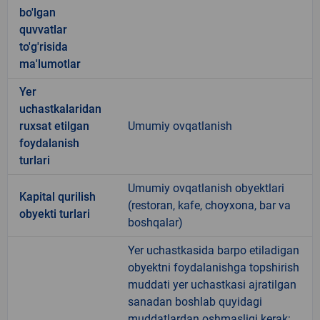
bo'lgan
quvvatlar
to'g'risida
ma'lumotlar
Yer
uchastkalaridan
ruxsat etilgan
Umumiy ovqatlanish
foydalanish
turlari
Umumiy ovqatlanish obyektlari
Kapital qurilish
(restoran, kafe, choyxona, bar va
obyekti turlari
boshqalar)
Yer uchastkasida barpo etiladigan
obyektni foydalanishga topshirish
muddati yer uchastkasi ajratilgan
sanadan boshlab quyidagi
muddatlardan oshmasligi kerak: