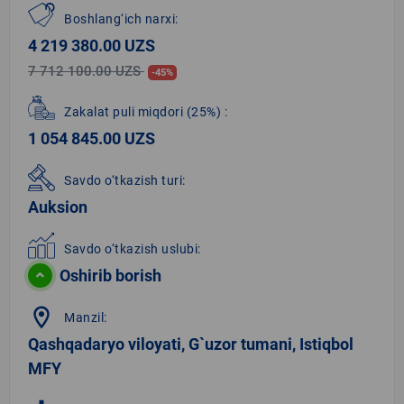
Boshlang‘ich narxi:
4 219 380.00 UZS
7 712 100.00 UZS
-45%
Zakalat puli miqdori
(25%)
:
1 054 845.00 UZS
Savdo o‘tkazish turi:
Auksion
Savdo o‘tkazish uslubi:
Oshirib borish
location_on
Manzil:
Qashqadaryo viloyati, G`uzor tumani, Istiqbol
MFY