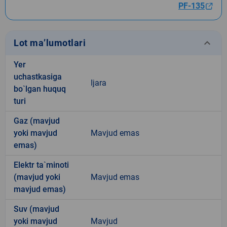
PF-135
keyboard_arrow_down
Lot ma’lumotlari
Yer
uchastkasiga
Ijara
bo`lgan huquq
turi
Gaz (mavjud
yoki mavjud
Mavjud emas
emas)
Elektr ta`minoti
(mavjud yoki
Mavjud emas
mavjud emas)
Suv (mavjud
yoki mavjud
Mavjud