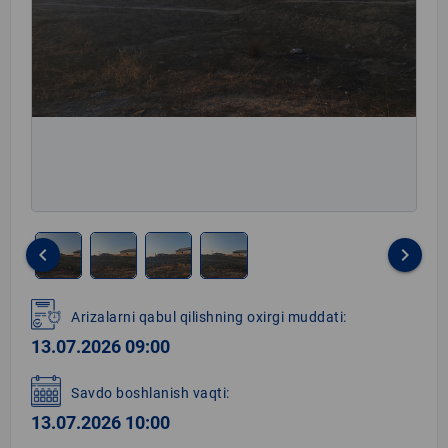
keyboard_arrow_left
keyboard_arrow_right
Item
1
Arizalarni qabul qilishning oxirgi muddati:
of
13.07.2026 09:00
4
Savdo boshlanish vaqti:
13.07.2026 10:00