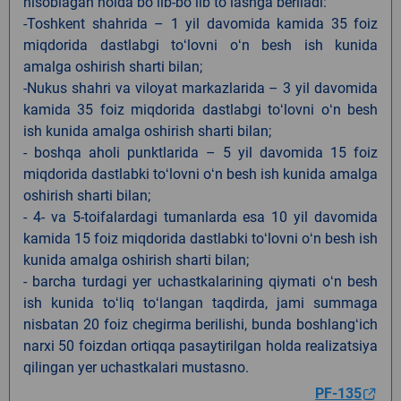
hisoblagan holda boʻlib-boʻlib toʻlashga beriladi:
-Toshkent shahrida – 1 yil davomida kamida 35 foiz
miqdorida dastlabgi toʻlovni oʻn besh ish kunida
amalga oshirish sharti bilan;
-Nukus shahri va viloyat markazlarida – 3 yil davomida
kamida 35 foiz miqdorida dastlabgi toʻlovni oʻn besh
ish kunida amalga oshirish sharti bilan;
- boshqa aholi punktlarida – 5 yil davomida 15 foiz
miqdorida dastlabki toʻlovni oʻn besh ish kunida amalga
oshirish sharti bilan;
- 4- va 5-toifalardagi tumanlarda esa 10 yil davomida
kamida 15 foiz miqdorida dastlabki toʻlovni oʻn besh ish
kunida amalga oshirish sharti bilan;
- barcha turdagi yer uchastkalarining qiymati oʻn besh
ish kunida toʻliq toʻlangan taqdirda, jami summaga
nisbatan 20 foiz chegirma berilishi, bunda boshlangʻich
narxi 50 foizdan ortiqqa pasaytirilgan holda realizatsiya
qilingan yer uchastkalari mustasno.
PF-135