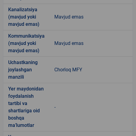
Kanalizatsiya
(mavjud yoki
Mavjud emas
mavjud emas)
Kommunikatsiya
(mavjud yoki
Mavjud emas
mavjud emas)
Uchastkaning
joylashgan
Chorloq MFY
manzili
Yer maydonidan
foydalanish
tartibi va
-
shartlariga oid
boshqa
ma’lumotlar