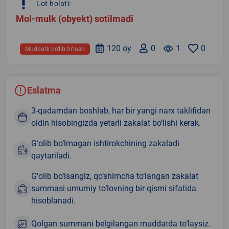
priority_high
Lot holati:
Mol-mulk (obyekt) sotilmadi
120 oy
0
remove_red_eye
1
0
Muddatli bo‘lib to‘lash
Eslatma
3-qadamdan boshlab, har bir yangi narx taklifidan
oldin hisobingizda yetarli zakalat bo‘lishi kerak.
G‘olib bo‘lmagan ishtirokchining zakaladi
qaytariladi.
G‘olib bo‘lsangiz, qo‘shimcha to‘langan zakalat
summasi umumiy to‘lovning bir qismi sifatida
hisoblanadi.
Qolgan summani belgilangan muddatda to‘laysiz.