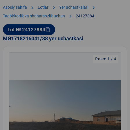
chevron_right
chevron_right
chevron_right
Asosiy sahifa
Lotlar
Yer uchastkalari
chevron_right
Tadbirkorlik va shaharsozlik uchun
24127884
Lot № 24127884
content_copy
MG1718216041/38 yer uchastkasi
Rasm 1 / 4