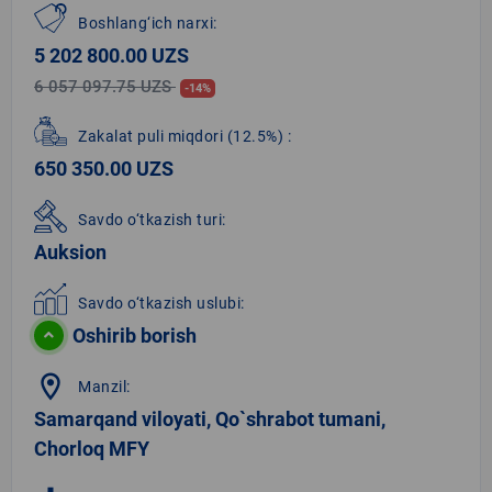
Boshlang‘ich narxi:
5 202 800.00 UZS
6 057 097.75 UZS
-14%
Zakalat puli miqdori
(12.5%)
:
650 350.00 UZS
Savdo o‘tkazish turi:
Auksion
Savdo o‘tkazish uslubi:
Oshirib borish
location_on
Manzil:
Samarqand viloyati, Qo`shrabot tumani,
Chorloq MFY