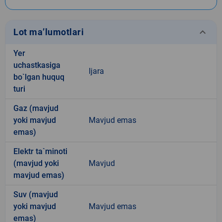
keyboard_arrow_down
Lot ma’lumotlari
Yer
uchastkasiga
Ijara
bo`lgan huquq
turi
Gaz (mavjud
yoki mavjud
Mavjud emas
emas)
Elektr ta`minoti
(mavjud yoki
Mavjud
mavjud emas)
Suv (mavjud
yoki mavjud
Mavjud emas
emas)