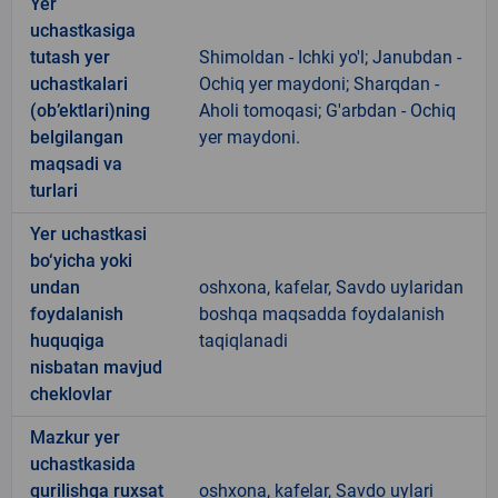
Yer
uchastkasiga
tutash yer
Shimoldan - Ichki yo'l; Janubdan -
uchastkalari
Ochiq yer maydoni; Sharqdan -
(ob’ektlari)ning
Aholi tomoqasi; G'arbdan - Ochiq
belgilangan
yer maydoni.
maqsadi va
turlari
Yer uchastkasi
bo‘yicha yoki
undan
oshxona, kafelar, Savdo uylaridan
foydalanish
boshqa maqsadda foydalanish
huquqiga
taqiqlanadi
nisbatan mavjud
cheklovlar
Mazkur yer
uchastkasida
qurilishga ruxsat
oshxona, kafelar, Savdo uylari