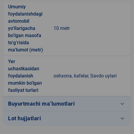
Umumiy
foydalanishdagi
avtomobil
yo‘llarigacha
10 metr
bo‘lgan masofa
to‘g‘risida
ma’lumot (metr)
Yer
uchastkasidan
foydalanish
oshxona, kafelar, Savdo uylari
mumkin bo'lgan
faoliyat turlari
keyboard_arrow_down
Buyurtmachi ma’lumotlari
keyboard_arrow_down
Lot hujjatlari