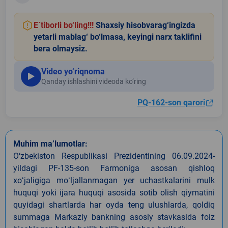
E`tiborli bo‘ling!!!
Shaxsiy hisobvarag‘ingizda
yetarli mablag‘ bo‘lmasa, keyingi narx taklifini
bera olmaysiz.
Video yo‘riqnoma
Qanday ishlashini videoda ko‘ring
PQ-162-son qarori
Muhim ma’lumotlar:
O‘zbekiston Respublikasi Prezidentining 06.09.2024-
yildagi PF-135-son Farmoniga asosan qishloq
xoʻjaligiga moʻljallanmagan yer uchastkalarini mulk
huquqi yoki ijara huquqi asosida sotib olish qiymatini
quyidagi shartlarda har oyda teng ulushlarda, qoldiq
summaga Markaziy bankning asosiy stavkasida foiz