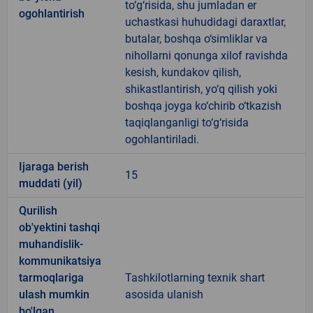
to‘g‘risida, shu jumladan er
ogohlantirish
uchastkasi huhudidagi daraxtlar,
butalar, boshqa o‘simliklar va
nihollarni qonunga xilof ravishda
kesish, kundakov qilish,
shikastlantirish, yo‘q qilish yoki
boshqa joyga ko‘chirib o‘tkazish
taqiqlanganligi to‘g‘risida
ogohlantiriladi.
Ijaraga berish
15
muddati (yil)
Qurilish
ob'yektini tashqi
muhandislik-
kommunikatsiya
tarmoqlariga
Tashkilotlarning texnik shart
ulash mumkin
asosida ulanish
bo'lgan