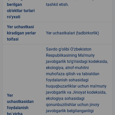
berilgan
tashkil etish.
ob’ektlar turlari
ro‘yxati
Yer uchastkasi
kiradigan yerlar
Yer uchastkalari (tadbirkorlik)
toifasi
Savdo g‘olibi O‘zbekiston
Respublikasining Ma’muriy
javobgarlik to‘g‘risidagi kodeksida,
ekologiya, atrof-muhitni
muhofaza qilish va tabiatdan
foydalanish sohasidagi
huquqbuzarliklar uchun ma’muriy
javobgarlik va Jinoyat kodeksida,
Yer
ekologiya sohasidagi
uchastkasidan
qonunbuzilishlar uchun jinoiy
foydalanish
javobgarlik belgilanganligi
bo`yicha