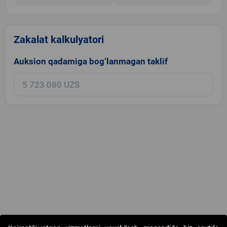
Zakalat kalkulyatori
Auksion qadamiga bog‘lanmagan taklif
Copyright © 2017-2026. "Elektron onlayn-auksionlarni tashkil etish"