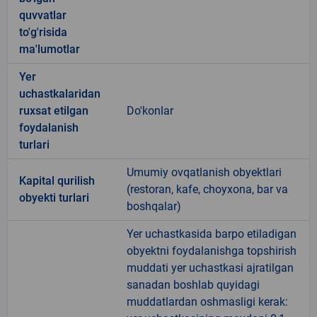
quvvatlar
to'g'risida
ma'lumotlar
Yer
uchastkalaridan
ruxsat etilgan
Do'konlar
foydalanish
turlari
Umumiy ovqatlanish obyektlari
Kapital qurilish
(restoran, kafe, choyxona, bar va
obyekti turlari
boshqalar)
Yer uchastkasida barpo etiladigan
obyektni foydalanishga topshirish
muddati yer uchastkasi ajratilgan
sanadan boshlab quyidagi
muddatlardan oshmasligi kerak: