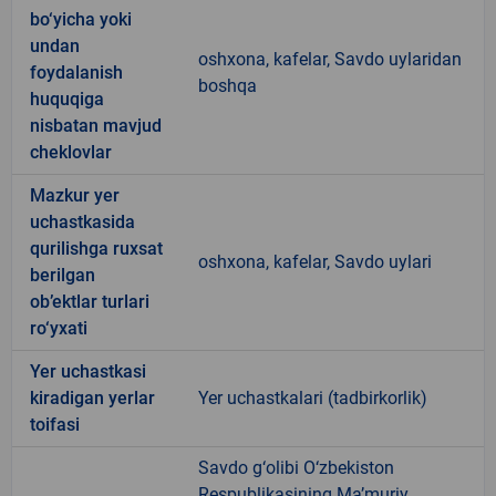
bo‘yicha yoki
undan
oshxona, kafelar, Savdo uylaridan
foydalanish
boshqa
huquqiga
nisbatan mavjud
cheklovlar
Mazkur yer
uchastkasida
qurilishga ruxsat
oshxona, kafelar, Savdo uylari
berilgan
ob’ektlar turlari
ro‘yxati
Yer uchastkasi
kiradigan yerlar
Yer uchastkalari (tadbirkorlik)
toifasi
Savdo g‘olibi O‘zbekiston
Respublikasining Ma’muriy