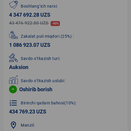
Boshlang‘ich narxi:
4 347 692.28 UZS
43 476 922.80 UZS
-90%
Zakalat puli miqdori
(25%)
:
1 086 923.07 UZS
Savdo o‘tkazish turi:
Auksion
Savdo o‘tkazish uslubi:
Oshirib borish
format_list_numbered
Birinchi qadam bahosi(10%):
434 769.23 UZS
location_on
Manzil: