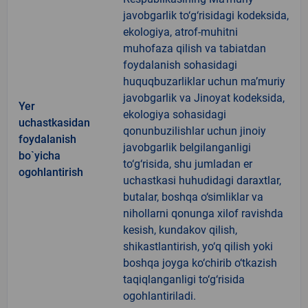
javobgarlik to‘g‘risidagi kodeksida,
ekologiya, atrof-muhitni
muhofaza qilish va tabiatdan
foydalanish sohasidagi
huquqbuzarliklar uchun ma’muriy
javobgarlik va Jinoyat kodeksida,
Yer
ekologiya sohasidagi
uchastkasidan
qonunbuzilishlar uchun jinoiy
foydalanish
javobgarlik belgilanganligi
bo`yicha
to‘g‘risida, shu jumladan er
ogohlantirish
uchastkasi huhudidagi daraxtlar,
butalar, boshqa o‘simliklar va
nihollarni qonunga xilof ravishda
kesish, kundakov qilish,
shikastlantirish, yo‘q qilish yoki
boshqa joyga ko‘chirib o‘tkazish
taqiqlanganligi to‘g‘risida
ogohlantiriladi.