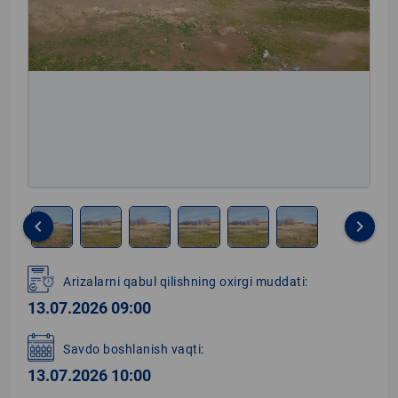
keyboard_arrow_left
keyboard_arrow_right
Item
1
Arizalarni qabul qilishning oxirgi muddati:
of
13.07.2026 09:00
6
Savdo boshlanish vaqti:
13.07.2026 10:00