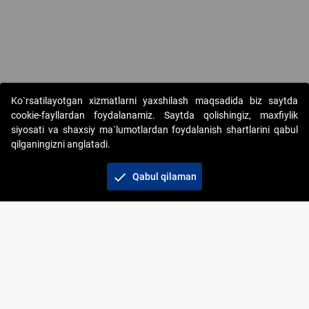
Copyright © 2017-2026. "Elektron onlayn-auksionlarni tashkil etish"
Ko`rsatilayotgan xizmatlarni yaxshilash maqsadida biz saytda
AJ. Barcha huquqlar himoyalangan
cookie-fayllardan foydalanamiz. Saytda qolishingiz, maxfiylik
siyosati va shaxsiy ma`lumotlardan foydalanish shartlarini qabul
qilganingizni anglatadi.
check
Qabul qilaman
+998 71 202-21-11
Veb-saytdagi axborot materiallaridan boshqa
shaxslar foydalanganda jamiyatning korporativ veb-
saytiga majburiy havolalar ko‘rsatilishi kerak