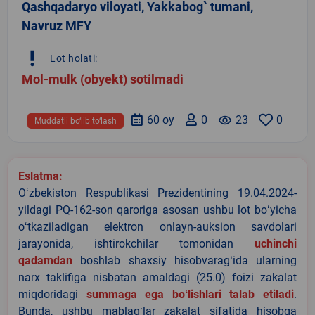
Qashqadaryo viloyati, Yakkabog` tumani,
Navruz MFY
priority_high
Lot holati:
Mol-mulk (obyekt) sotilmadi
60 oy
0
remove_red_eye
23
0
Muddatli bo‘lib to‘lash
Eslatma:
Oʻzbekiston Respublikasi Prezidentining 19.04.2024-
yildagi PQ-162-son qaroriga asosan ushbu lot boʻyicha
oʻtkaziladigan elektron onlayn-auksion savdolari
jarayonida, ishtirokchilar tomonidan
uchinchi
qadamdan
boshlab shaxsiy hisobvaragʻida ularning
narx taklifiga nisbatan amaldagi (25.0) foizi zakalat
miqdoridagi
summaga ega boʻlishlari talab etiladi
.
Bunda, ushbu mablagʻlar zakalat sifatida hisobga