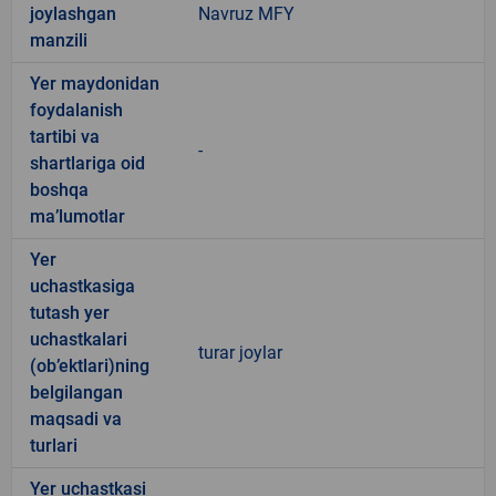
joylashgan
Navruz MFY
manzili
Yer maydonidan
foydalanish
tartibi va
-
shartlariga oid
boshqa
ma’lumotlar
Yer
uchastkasiga
tutash yer
uchastkalari
turar joylar
(ob’ektlari)ning
belgilangan
maqsadi va
turlari
Yer uchastkasi