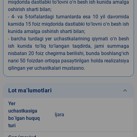
miqdorida dastlabki toʻlovni oʻn besh ish kunida amalga
oshirish sharti bilan;
- 4- va 5-toifalardagi tumanlarda esa 10 yil davomida
kamida 15 foiz miqdorida dastlabki toʻlovni oʻn besh ish
kunida amalga oshirish sharti bilan;
- barcha turdagi yer uchastkalarining qiymati oʻn besh
ish kunida toʻliq toʻlangan taqdirda, jami summaga
nisbatan 20 foiz chegirma berilishi, bunda boshlangʻich
narxi 50 foizdan ortiqqa pasaytirilgan holda realizatsiya
qilingan yer uchastkalari mustasno.
keyboard_arrow_down
Lot ma’lumotlari
Yer
uchastkasiga
Ijara
bo`lgan huquq
turi