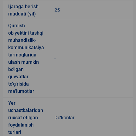
Ijaraga berish
25
muddati (yil)
Qurilish
ob'yektini tashqi
muhandislik-
kommunikatsiya
tarmoqlariga
-
ulash mumkin
bo'lgan
quvvatlar
to'g'risida
ma'lumotlar
Yer
uchastkalaridan
ruxsat etilgan
Do'konlar
foydalanish
turlari