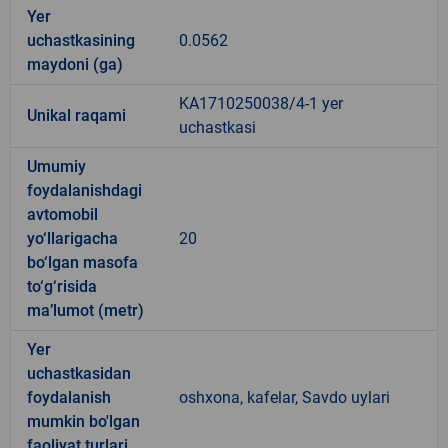
Yer
uchastkasining
0.0562
maydoni (ga)
KA1710250038/4-1 yer
Unikal raqami
uchastkasi
Umumiy
foydalanishdagi
avtomobil
yo‘llarigacha
20
bo‘lgan masofa
to‘g‘risida
ma’lumot (metr)
Yer
uchastkasidan
foydalanish
oshxona, kafelar, Savdo uylari
mumkin bo'lgan
faoliyat turlari