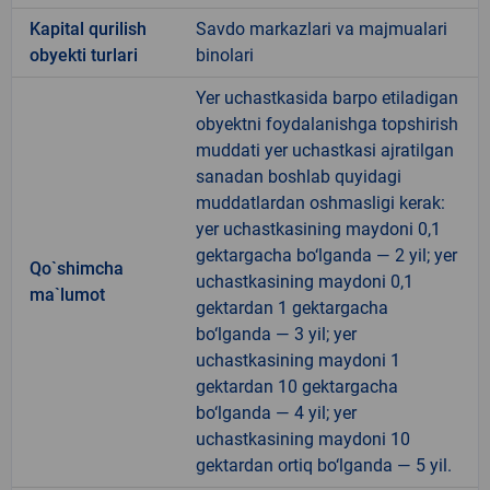
Kapital qurilish
Savdo markazlari va majmualari
obyekti turlari
binolari
Yer uchastkasida barpo etiladigan
obyektni foydalanishga topshirish
muddati yer uchastkasi ajratilgan
sanadan boshlab quyidagi
muddatlardan oshmasligi kerak:
yer uchastkasining maydoni 0,1
gektargacha bo‘lganda — 2 yil; yer
Qo`shimcha
uchastkasining maydoni 0,1
ma`lumot
gektardan 1 gektargacha
bo‘lganda — 3 yil; yer
uchastkasining maydoni 1
gektardan 10 gektargacha
bo‘lganda — 4 yil; yer
uchastkasining maydoni 10
gektardan ortiq bo‘lganda — 5 yil.