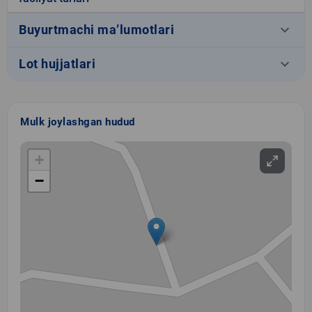
keyboard_arrow_down
Buyurtmachi ma’lumotlari
keyboard_arrow_down
Lot hujjatlari
Mulk joylashgan hudud
+
−