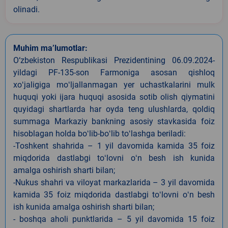
olinadi.
Muhim ma’lumotlar:
O‘zbekiston Respublikasi Prezidentining 06.09.2024-
yildagi PF-135-son Farmoniga asosan qishloq
xoʻjaligiga moʻljallanmagan yer uchastkalarini mulk
huquqi yoki ijara huquqi asosida sotib olish qiymatini
quyidagi shartlarda har oyda teng ulushlarda, qoldiq
summaga Markaziy bankning asosiy stavkasida foiz
hisoblagan holda boʻlib-boʻlib toʻlashga beriladi:
-Toshkent shahrida – 1 yil davomida kamida 35 foiz
miqdorida dastlabgi toʻlovni oʻn besh ish kunida
amalga oshirish sharti bilan;
-Nukus shahri va viloyat markazlarida – 3 yil davomida
kamida 35 foiz miqdorida dastlabgi toʻlovni oʻn besh
ish kunida amalga oshirish sharti bilan;
- boshqa aholi punktlarida – 5 yil davomida 15 foiz