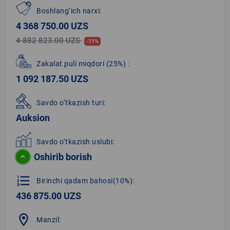
Boshlang‘ich narxi:
4 368 750.00 UZS
4 882 823.00 UZS
-11%
Zakalat puli miqdori
(25%)
:
1 092 187.50 UZS
Savdo o‘tkazish turi:
Auksion
Savdo o‘tkazish uslubi:
Oshirib borish
format_list_numbered
Birinchi qadam bahosi(10%):
436 875.00 UZS
location_on
Manzil: