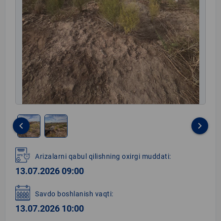
keyboard_arrow_left
keyboard_arrow_right
Item
1
Arizalarni qabul qilishning oxirgi muddati:
of
13.07.2026 09:00
2
Savdo boshlanish vaqti:
13.07.2026 10:00