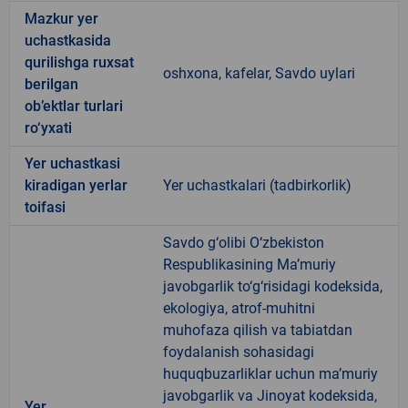
Mazkur yer
uchastkasida
qurilishga ruxsat
oshxona, kafelar, Savdo uylari
berilgan
ob’ektlar turlari
ro‘yxati
Yer uchastkasi
kiradigan yerlar
Yer uchastkalari (tadbirkorlik)
toifasi
Savdo g‘olibi O‘zbekiston
Respublikasining Ma’muriy
javobgarlik to‘g‘risidagi kodeksida,
ekologiya, atrof-muhitni
muhofaza qilish va tabiatdan
foydalanish sohasidagi
huquqbuzarliklar uchun ma’muriy
javobgarlik va Jinoyat kodeksida,
Yer