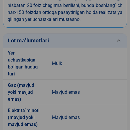
nisbatan 20 foiz chegirma berilishi, bunda boshlang`ich
narxi 50 foizdan ortiqqa pasaytirilgan holda realizatsiya
qilingan yer uchastkalari mustasno.
keyboard_arrow_down
Lot ma’lumotlari
Yer
uchastkasiga
Mulk
bo`lgan huquq
turi
Gaz (mavjud
yoki mavjud
Mavjud emas
emas)
Elektr ta`minoti
(mavjud yoki
Mavjud emas
mavjud emas)