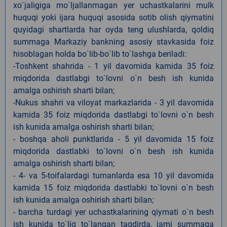
xo`jaligiga mo`ljallanmagan yer uchastkalarini mulk
huquqi yoki ijara huquqi asosida sotib olish qiymatini
quyidagi shartlarda har oyda teng ulushlarda, qoldiq
summaga Markaziy bankning asosiy stavkasida foiz
hisoblagan holda bo`lib-bo`lib to`lashga beriladi:
-Toshkent shahrida - 1 yil davomida kamida 35 foiz
miqdorida dastlabgi to`lovni o`n besh ish kunida
amalga oshirish sharti bilan;
-Nukus shahri va viloyat markazlarida - 3 yil davomida
kamida 35 foiz miqdorida dastlabgi to`lovni o`n besh
ish kunida amalga oshirish sharti bilan;
- boshqa aholi punktlarida - 5 yil davomida 15 foiz
miqdorida dastlabki to`lovni o`n besh ish kunida
amalga oshirish sharti bilan;
- 4- va 5-toifalardagi tumanlarda esa 10 yil davomida
kamida 15 foiz miqdorida dastlabki to`lovni o`n besh
ish kunida amalga oshirish sharti bilan;
- barcha turdagi yer uchastkalarining qiymati o`n besh
ish kunida to`liq to`langan taqdirda, jami summaga