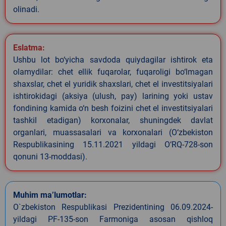
olinadi.
Eslatma:
Ushbu lot bo‘yicha savdoda quiydagilar ishtirok eta
olamydilar: chet ellik fuqarolar, fuqaroligi bo‘lmagan
shaxslar, chet el yuridik shaxslari, chet el investitsiyalari
ishtirokidagi (aksiya (ulush, pay) larining yoki ustav
fondining kamida o‘n besh foizini chet el investitsiyalari
tashkil etadigan) korxonalar, shuningdek davlat
organlari, muassasalari va korxonalari (O‘zbekiston
Respublikasining 15.11.2021 yildagi O‘RQ-728-son
qonuni 13-moddasi).
Muhim ma’lumotlar:
O`zbekiston Respublikasi Prezidentining 06.09.2024-
yildagi PF-135-son Farmoniga asosan qishloq