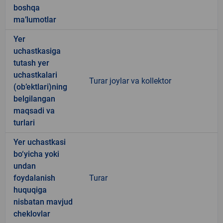
boshqa
ma’lumotlar
Yer
uchastkasiga
tutash yer
uchastkalari
Turar joylar va kollektor
(ob’ektlari)ning
belgilangan
maqsadi va
turlari
Yer uchastkasi
bo‘yicha yoki
undan
foydalanish
Turar
huquqiga
nisbatan mavjud
cheklovlar