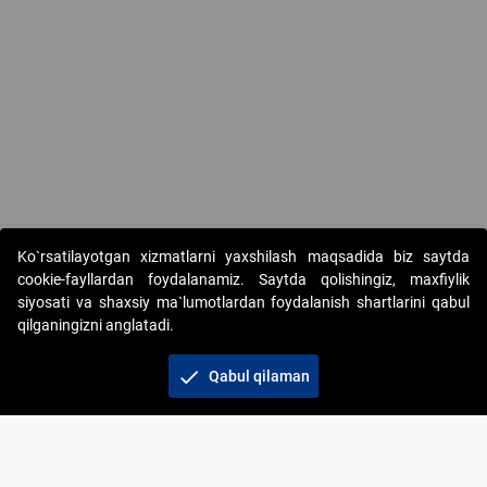
Copyright © 2017-2026. "Elektron onlayn-auksionlarni tashkil etish"
Ko`rsatilayotgan xizmatlarni yaxshilash maqsadida biz saytda
AJ. Barcha huquqlar himoyalangan
cookie-fayllardan foydalanamiz. Saytda qolishingiz, maxfiylik
siyosati va shaxsiy ma`lumotlardan foydalanish shartlarini qabul
qilganingizni anglatadi.
check
Qabul qilaman
+998 71 202-21-11
Veb-saytdagi axborot materiallaridan boshqa
shaxslar foydalanganda jamiyatning korporativ veb-