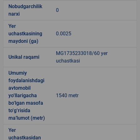
Nobudgarchilik
0
narxi
Yer
uchastkasining
0.0025
maydoni (ga)
MG1735233018/60 yer
Unikal raqami
uchastkasi
Umumiy
foydalanishdagi
avtomobil
yo‘llarigacha
1540 metr
bo‘lgan masofa
to‘g‘risida
ma’lumot (metr)
Yer
uchastkasidan