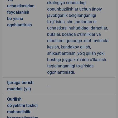
ekologiya sohasidagi
uchastkasidan
qonunbuzilishlar uchun jinoiy
foydalanish
javobgarlik belgilanganligi
bo`yicha
to‘g‘risida, shu jumladan er
ogohlantirish
uchastkasi huhudidagi daraxtlar,
butalar, boshqa o‘simliklar va
nihollarni qonunga xilof ravishda
kesish, kundakov qilish,
shikastlantirish, yo‘q qilish yoki
boshqa joyga ko‘chirib o‘tkazish
taqiqlanganligi to‘g‘risida
ogohlantiriladi.
Ijaraga berish
-
muddati (yil)
Qurilish
ob'yektini tashqi
muhandislik-