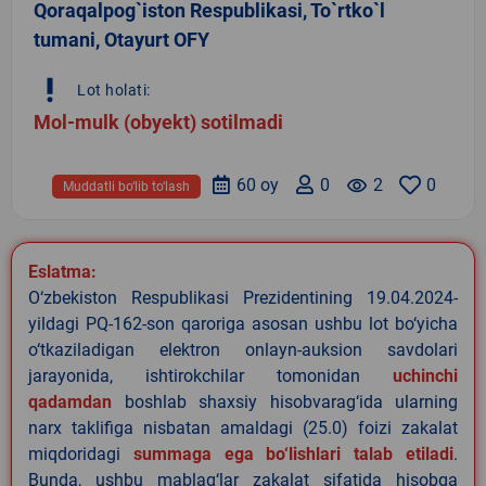
Qoraqalpog`iston Respublikasi, To`rtko`l
tumani, Otayurt OFY
priority_high
Lot holati:
Mol-mulk (obyekt) sotilmadi
60 oy
0
remove_red_eye
2
0
Muddatli bo‘lib to‘lash
Eslatma:
O‘zbekiston Respublikasi Prezidentining 19.04.2024-
yildagi PQ-162-son qaroriga asosan ushbu lot bo‘yicha
o‘tkaziladigan elektron onlayn-auksion savdolari
jarayonida, ishtirokchilar tomonidan
uchinchi
qadamdan
boshlab shaxsiy hisobvarag‘ida ularning
narx taklifiga nisbatan amaldagi (25.0) foizi zakalat
miqdoridagi
summaga ega bo‘lishlari talab etiladi
.
Bunda, ushbu mablag‘lar zakalat sifatida hisobga