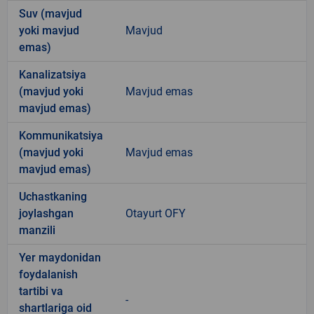
Suv (mavjud
yoki mavjud
Mavjud
emas)
Kanalizatsiya
(mavjud yoki
Mavjud emas
mavjud emas)
Kommunikatsiya
(mavjud yoki
Mavjud emas
mavjud emas)
Uchastkaning
joylashgan
Otayurt OFY
manzili
Yer maydonidan
foydalanish
tartibi va
-
shartlariga oid