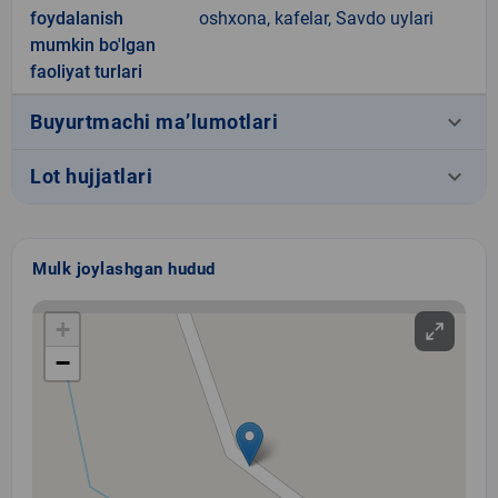
foydalanish
oshxona, kafelar, Savdo uylari
mumkin bo'lgan
faoliyat turlari
keyboard_arrow_down
Buyurtmachi ma’lumotlari
keyboard_arrow_down
Lot hujjatlari
Mulk joylashgan hudud
+
−