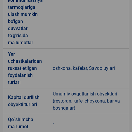
kommunikatsiya
tarmoqlariga
ulash mumkin
bo'lgan
quvvatlar
to'g'risida
ma'lumotlar
Yer
uchastkalaridan
ruxsat etilgan
oshxona, kafelar, Savdo uylari
foydalanish
turlari
Umumiy ovqatlanish obyektlari
Kapital qurilish
(restoran, kafe, choyxona, bar va
obyekti turlari
boshqalar)
Qo`shimcha
-
ma`lumot