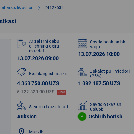
chevron_right
shaharsozlik uchun
24127632
stkasi
Arizalarni qabul
Savdo boshlanish
qilishning oxirgi
vaqti:
muddati:
13.07.2026 10:00
13.07.2026 09:00
Zakalat puli miqdori
Boshlang‘ich narxi:
(25%)
:
4 368 750.00 UZS
1 092 187.50 UZS
5 122 823.00 UZS
-15%
Savdo o‘tkazish
Savdo o‘tkazish turi:
uslubi:
Auksion
Oshirib borish
location_on
Manzil: