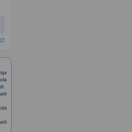
iga
oyda
di:
arti
nida
arti