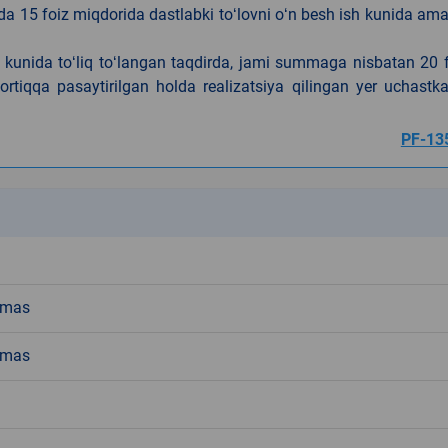
da 15 foiz miqdorida dastlabki toʻlovni oʻn besh ish kunida am
h kunida toʻliq toʻlangan taqdirda, jami summaga nisbatan 20 
rtiqqa pasaytirilgan holda realizatsiya qilingan yer uchastka
PF-13
k
emas
emas