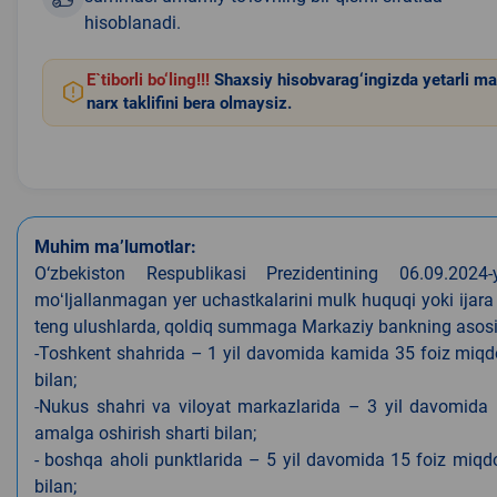
hisoblanadi.
E`tiborli bo‘ling!!!
Shaxsiy hisobvarag‘ingizda yetarli ma
narx taklifini bera olmaysiz.
Muhim ma’lumotlar:
O‘zbekiston Respublikasi Prezidentining 06.09.202
moʻljallanmagan yer uchastkalarini mulk huquqi yoki ijara
teng ulushlarda, qoldiq summaga Markaziy bankning asosiy s
-Toshkent shahrida – 1 yil davomida kamida 35 foiz miqdor
bilan;
-Nukus shahri va viloyat markazlarida – 3 yil davomida 
amalga oshirish sharti bilan;
- boshqa aholi punktlarida – 5 yil davomida 15 foiz miqdo
bilan;