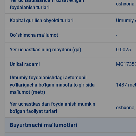
Yer uchastkalaridan ruxsat etilgan
oshxona, 
foydalanish turlari
Kapital qurilish obyekti turlari
Umumiy ov
Qo`shimcha ma`lumot
-
Yer uchastkasining maydoni (ga)
0.0025
Unikal raqami
MG173523
Umumiy foydalanishdagi avtomobil
yo‘llarigacha bo‘lgan masofa to‘g‘risida
1487 met
ma’lumot (metr)
Yer uchastkasidan foydalanish mumkin
oshxona, 
bo'lgan faoliyat turlari
Buyurtmachi ma’lumotlari