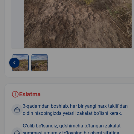
keyboard_arrow_left
Item
1
of
2
Eslatma
3-qadamdan boshlab, har bir yangi narx taklifidan
oldin hisobingizda yetarli zakalat bo‘lishi kerak.
G‘olib bo‘lsangiz, qo‘shimcha to‘langan zakalat
summasi umumiy to‘lovning bir qismi sifatida