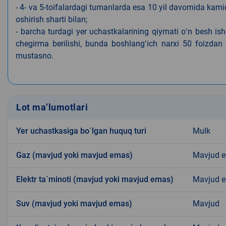
- 4- va 5-toifalardagi tumanlarda esa 10 yil davomida kami
oshirish sharti bilan;
- barcha turdagi yer uchastkalarining qiymati oʻn besh is
chegirma berilishi, bunda boshlangʻich narxi 50 foizdan o
mustasno.
Lot ma’lumotlari
Yer uchastkasiga bo`lgan huquq turi
Mulk
Gaz (mavjud yoki mavjud emas)
Mavjud 
Elektr ta`minoti (mavjud yoki mavjud emas)
Mavjud 
Suv (mavjud yoki mavjud emas)
Mavjud