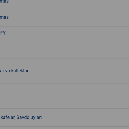
emas
emas
OFY
ar va kollektor
kafelar, Savdo uylari