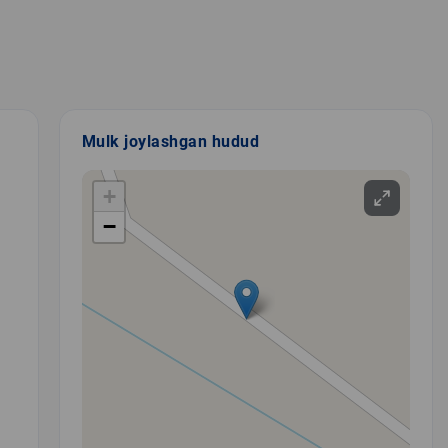
Mulk joylashgan hudud
+
−