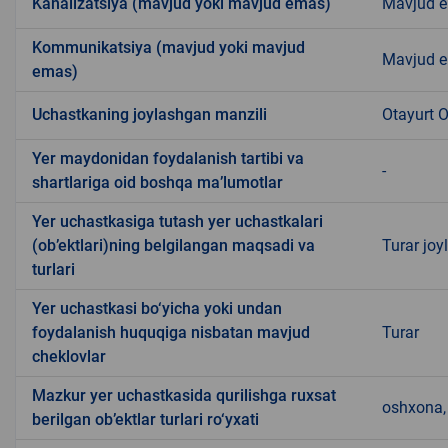
Kanalizatsiya (mavjud yoki mavjud emas)
Mavjud 
Kommunikatsiya (mavjud yoki mavjud
Mavjud 
emas)
Uchastkaning joylashgan manzili
Otayurt 
Yer maydonidan foydalanish tartibi va
-
shartlariga oid boshqa ma’lumotlar
Yer uchastkasiga tutash yer uchastkalari
(ob’ektlari)ning belgilangan maqsadi va
Turar joyl
turlari
Yer uchastkasi bo‘yicha yoki undan
foydalanish huquqiga nisbatan mavjud
Turar
cheklovlar
Mazkur yer uchastkasida qurilishga ruxsat
oshxona, 
berilgan ob’ektlar turlari ro‘yxati