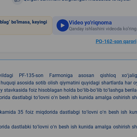
Video yo‘riqnoma
blag‘ bo‘lmasa, keyingi
Qanday ishlashini videoda ko‘ring
PQ-162-son qarori
4-yildagi PF-135-son Farmoniga asosan qishloq xoʻjalig
 huquqi asosida sotib olish qiymatini quyidagi shartlarda har 
tavkasida foiz hisoblagan holda boʻlib-boʻlib toʻlashga berila
ida dastlabgi toʻlovni oʻn besh ish kunida amalga oshirish sh
kamida 35 foiz miqdorida dastlabgi toʻlovni oʻn besh ish ku
rida dastlabki toʻlovni oʻn besh ish kunida amalga oshirish sh