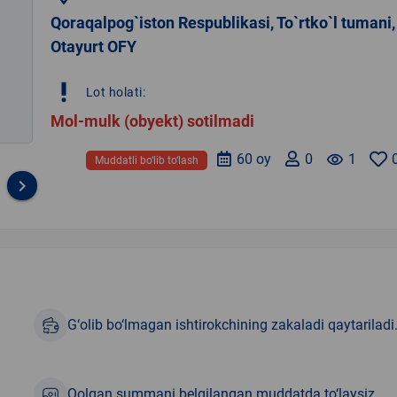
Qoraqalpog`iston Respublikasi, To`rtko`l tumani,
Otayurt OFY
priority_high
Lot holati:
Mol-mulk (obyekt) sotilmadi
60 oy
0
remove_red_eye
1
Muddatli bo‘lib to‘lash
keyboard_arrow_right
G‘olib bo‘lmagan ishtirokchining zakaladi qaytariladi
Qolgan summani belgilangan muddatda to‘laysiz.