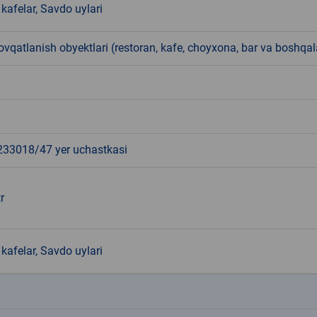
kafelar, Savdo uylari
qatlanish obyektlari (restoran, kafe, choyxona, bar va boshqal
3018/47 yer uchastkasi
r
kafelar, Savdo uylari
k