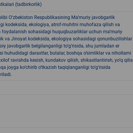
tkalari (tadbirkorlik)
libi O‘zbekiston Respublikasining Ma’muriy javobgarlik
dagi kodeksida, ekologiya, atrof-muhitni muhofaza qilish va
n foydalanish sohasidagi huquqbuzarliklar uchun ma’muriy
ik va Jinoyat kodeksida, ekologiya sohasidagi qonunbuzilishlar
oiy javobgarlik belgilanganligi to‘g‘risida, shu jumladan er
i huhudidagi daraxtlar, butalar, boshqa o‘simliklar va nihollarni
ilof ravishda kesish, kundakov qilish, shikastlantirish, yo‘q qili
qa joyga ko‘chirib o‘tkazish taqiqlanganligi to‘g‘risida
riladi.