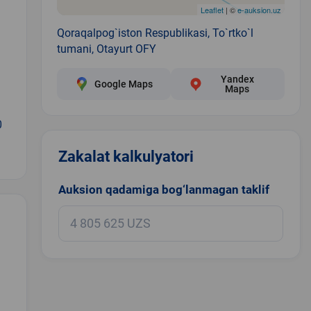
Leaflet
| ©
e-auksion.uz
Qoraqalpog`iston Respublikasi, To`rtko`l
tumani, Otayurt OFY
Yandex
Google Maps
Maps
0
Zakalat kalkulyatori
Auksion qadamiga bog‘lanmagan taklif
.