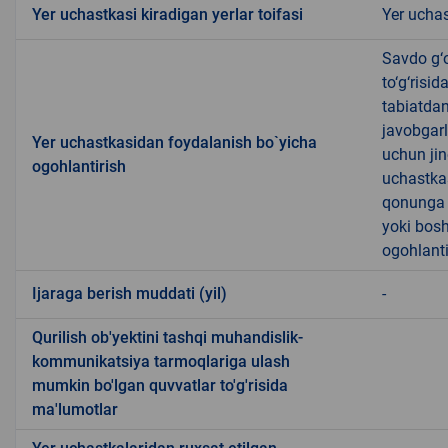
Yer uchastkasi kiradigan yerlar toifasi
Yer uchas
Savdo g‘o
to‘g‘risi
tabiatda
javobgarl
Yer uchastkasidan foydalanish bo`yicha
uchun jin
ogohlantirish
uchastkas
qonunga x
yoki bosh
ogohlanti
Ijaraga berish muddati (yil)
-
Qurilish ob'yektini tashqi muhandislik-
kommunikatsiya tarmoqlariga ulash
mumkin bo'lgan quvvatlar to'g'risida
ma'lumotlar