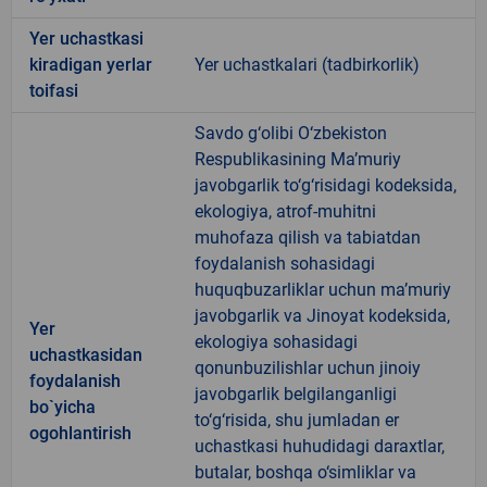
Yer uchastkasi
kiradigan yerlar
Yer uchastkalari (tadbirkorlik)
toifasi
Savdo g‘olibi O‘zbekiston
Respublikasining Ma’muriy
javobgarlik to‘g‘risidagi kodeksida,
ekologiya, atrof-muhitni
muhofaza qilish va tabiatdan
foydalanish sohasidagi
huquqbuzarliklar uchun ma’muriy
javobgarlik va Jinoyat kodeksida,
Yer
ekologiya sohasidagi
uchastkasidan
qonunbuzilishlar uchun jinoiy
foydalanish
javobgarlik belgilanganligi
bo`yicha
to‘g‘risida, shu jumladan er
ogohlantirish
uchastkasi huhudidagi daraxtlar,
butalar, boshqa o‘simliklar va