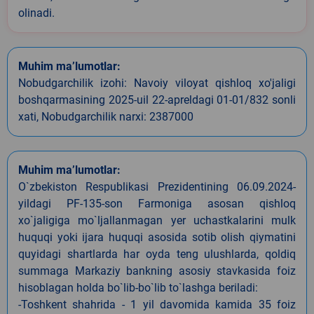
olinadi.
Muhim ma’lumotlar:
Nobudgarchilik izohi: Navoiy viloyat qishloq xo'jaligi
boshqarmasining 2025-uil 22-apreldagi 01-01/832 sonli
xati, Nobudgarchilik narxi: 2387000
Muhim ma’lumotlar:
O`zbekiston Respublikasi Prezidentining 06.09.2024-
yildagi PF-135-son Farmoniga asosan qishloq
xo`jaligiga mo`ljallanmagan yer uchastkalarini mulk
huquqi yoki ijara huquqi asosida sotib olish qiymatini
quyidagi shartlarda har oyda teng ulushlarda, qoldiq
summaga Markaziy bankning asosiy stavkasida foiz
hisoblagan holda bo`lib-bo`lib to`lashga beriladi:
-Toshkent shahrida - 1 yil davomida kamida 35 foiz