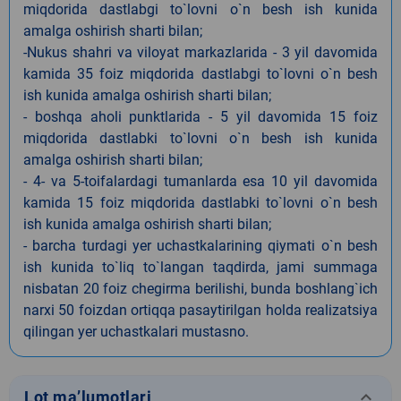
miqdorida dastlabgi to`lovni o`n besh ish kunida
amalga oshirish sharti bilan;
-Nukus shahri va viloyat markazlarida - 3 yil davomida
kamida 35 foiz miqdorida dastlabgi to`lovni o`n besh
ish kunida amalga oshirish sharti bilan;
- boshqa aholi punktlarida - 5 yil davomida 15 foiz
miqdorida dastlabki to`lovni o`n besh ish kunida
amalga oshirish sharti bilan;
- 4- va 5-toifalardagi tumanlarda esa 10 yil davomida
kamida 15 foiz miqdorida dastlabki to`lovni o`n besh
ish kunida amalga oshirish sharti bilan;
- barcha turdagi yer uchastkalarining qiymati o`n besh
ish kunida to`liq to`langan taqdirda, jami summaga
nisbatan 20 foiz chegirma berilishi, bunda boshlang`ich
narxi 50 foizdan ortiqqa pasaytirilgan holda realizatsiya
qilingan yer uchastkalari mustasno.
keyboard_arrow_down
Lot ma’lumotlari