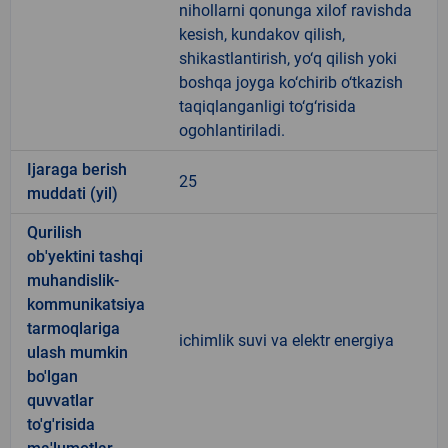
nihollarni qonunga xilof ravishda
kesish, kundakov qilish,
shikastlantirish, yo‘q qilish yoki
boshqa joyga ko‘chirib o‘tkazish
taqiqlanganligi to‘g‘risida
ogohlantiriladi.
Ijaraga berish
25
muddati (yil)
Qurilish
ob'yektini tashqi
muhandislik-
kommunikatsiya
tarmoqlariga
ichimlik suvi va elektr energiya
ulash mumkin
bo'lgan
quvvatlar
to'g'risida