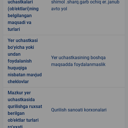
uchastkalari
shimol .sharq.garb ochiq er..janub
(ob’ektlari)ning
avto yol
belgilangan
maqsadi va
turlari
Yer uchastkasi
bo‘yicha yoki
undan
Yer uchastkasining boshqa
foydalanish
maqsadda foydalanmaslik
huquqiga
nisbatan mavjud
cheklovlar
Mazkur yer
uchastkasida
qurilishga ruxsat
Qurilish sanoati korxonalari
berilgan
ob’ektlar turlari
ro‘yxati