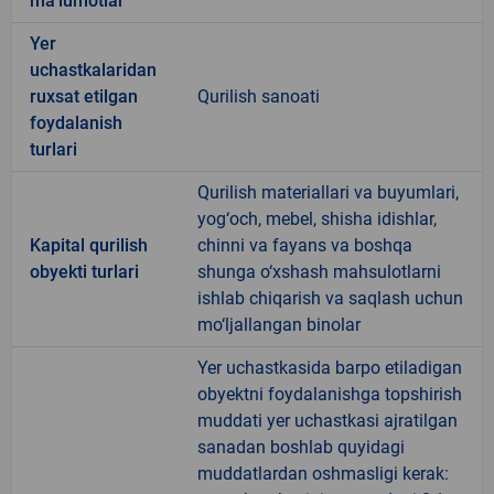
ma'lumotlar
Yer
uchastkalaridan
ruxsat etilgan
Qurilish sanoati
foydalanish
turlari
Qurilish materiallari va buyumlari,
yog‘och, mebel, shisha idishlar,
Kapital qurilish
chinni va fayans va boshqa
obyekti turlari
shunga o‘xshash mahsulotlarni
ishlab chiqarish va saqlash uchun
mo‘ljallangan binolar
Yer uchastkasida barpo etiladigan
obyektni foydalanishga topshirish
muddati yer uchastkasi ajratilgan
sanadan boshlab quyidagi
muddatlardan oshmasligi kerak: