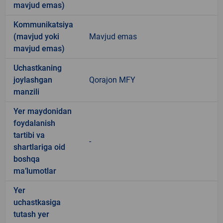
mavjud emas)
Kommunikatsiya
(mavjud yoki
Mavjud emas
mavjud emas)
Uchastkaning
joylashgan
Qorajon MFY
manzili
Yer maydonidan
foydalanish
tartibi va
-
shartlariga oid
boshqa
ma’lumotlar
Yer
uchastkasiga
tutash yer