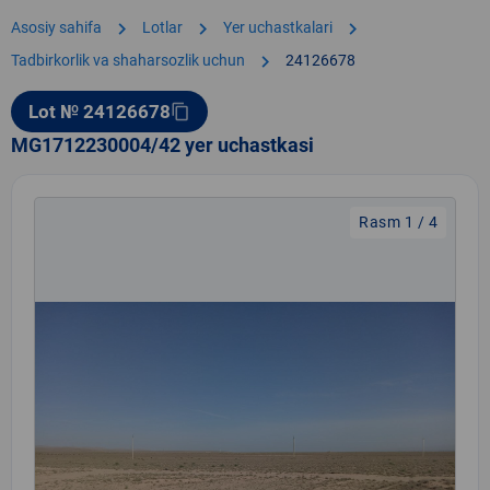
chevron_right
chevron_right
chevron_right
Asosiy sahifa
Lotlar
Yer uchastkalari
chevron_right
Tadbirkorlik va shaharsozlik uchun
24126678
Lot № 24126678
content_copy
MG1712230004/42 yer uchastkasi
Rasm 1 / 4