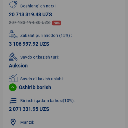
Boshlang‘ich narxi:
20 713 319.48 UZS
207 133 194.80 UZS
-90%
Zakalat puli miqdori
(15%)
:
3 106 997.92 UZS
Savdo o‘tkazish turi:
Auksion
Savdo o‘tkazish uslubi:
Oshirib borish
format_list_numbered
Birinchi qadam bahosi(10%):
2 071 331.95 UZS
location_on
Manzil: