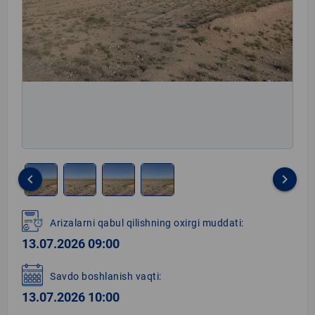
keyboard_arrow_left
keyboard_arrow_right
Item
1
Arizalarni qabul qilishning oxirgi muddati:
of
13.07.2026 09:00
4
Savdo boshlanish vaqti:
13.07.2026 10:00