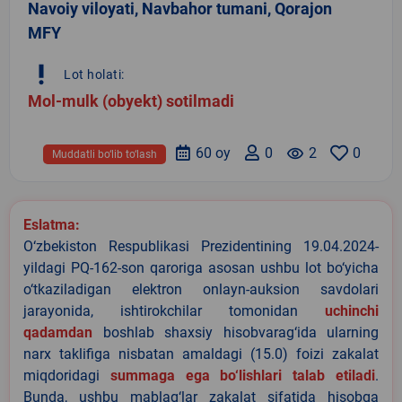
Navoiy viloyati, Navbahor tumani, Qorajon
MFY
priority_high
Lot holati:
Mol-mulk (obyekt) sotilmadi
60 oy
0
remove_red_eye
2
0
Muddatli bo‘lib to‘lash
Eslatma:
O‘zbekiston Respublikasi Prezidentining 19.04.2024-
yildagi PQ-162-son qaroriga asosan ushbu lot bo‘yicha
o‘tkaziladigan elektron onlayn-auksion savdolari
jarayonida, ishtirokchilar tomonidan
uchinchi
qadamdan
boshlab shaxsiy hisobvarag‘ida ularning
narx taklifiga nisbatan amaldagi (15.0) foizi zakalat
miqdoridagi
summaga ega bo‘lishlari talab etiladi
.
Bunda, ushbu mablag‘lar zakalat sifatida hisobga