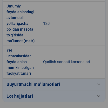
Umumiy
foydalanishdagi
avtomobil
yo‘llarigacha
120
bo‘lgan masofa
to‘g‘risida
ma’lumot (metr)
Yer
uchastkasidan
foydalanish
Qurilish sanoati korxonalari
mumkin bo'lgan
faoliyat turlari
keyboard_arrow_down
Buyurtmachi ma’lumotlari
keyboard_arrow_down
Lot hujjatlari