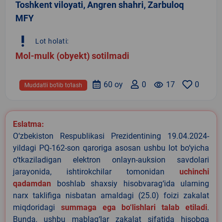
Toshkent viloyati, Angren shahri, Zarbuloq
MFY
priority_high
Lot holati:
Mol-mulk (obyekt) sotilmadi
60 oy
0
remove_red_eye
17
0
Muddatli bo‘lib to‘lash
Eslatma:
O‘zbekiston Respublikasi Prezidentining 19.04.2024-
yildagi PQ-162-son qaroriga asosan ushbu lot bo‘yicha
o‘tkaziladigan elektron onlayn-auksion savdolari
jarayonida, ishtirokchilar tomonidan
uchinchi
qadamdan
boshlab shaxsiy hisobvarag‘ida ularning
narx taklifiga nisbatan amaldagi (25.0) foizi zakalat
miqdoridagi
summaga ega bo‘lishlari talab etiladi
.
Bunda, ushbu mablag‘lar zakalat sifatida hisobga