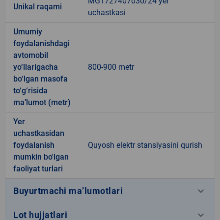
MG1727407030/24 yer
Unikal raqami
uchastkasi
Umumiy
foydalanishdagi
avtomobil
yo‘llarigacha
800-900 metr
bo‘lgan masofa
to‘g‘risida
ma’lumot (metr)
Yer
uchastkasidan
foydalanish
Quyosh elektr stansiyasini qurish
mumkin bo'lgan
faoliyat turlari
keyboard_arrow_down
Buyurtmachi ma’lumotlari
keyboard_arrow_down
Lot hujjatlari