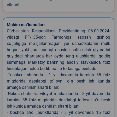
olinadi.
Muhim ma’lumotlar:
O`zbekiston Respublikasi Prezidentining 06.09.2024-
yildagi PF-135-son Farmoniga asosan qishloq
xo`jaligiga mo`ljallanmagan yer uchastkalarini mulk
huquqi yoki ijara huquqi asosida sotib olish qiymatini
quyidagi shartlarda har oyda teng ulushlarda, qoldiq
summaga Markaziy bankning asosiy stavkasida foiz
hisoblagan holda bo`lib-bo`lib to`lashga beriladi:
-Toshkent shahrida - 1 yil davomida kamida 35 foiz
miqdorida dastlabgi to`lovni o`n besh ish kunida
amalga oshirish sharti bilan;
-Nukus shahri va viloyat markazlarida - 3 yil davomida
kamida 35 foiz miqdorida dastlabgi to`lovni o`n besh
ish kunida amalga oshirish sharti bilan;
- boshqa aholi punktlarida - 5 yil davomida 15 foiz