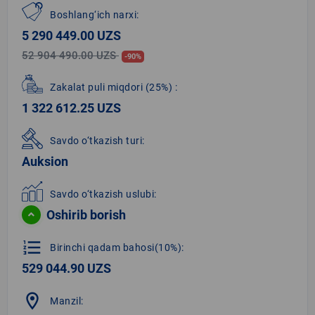
Boshlang‘ich narxi:
5 290 449.00 UZS
52 904 490.00 UZS
-90%
Zakalat puli miqdori
(25%)
:
1 322 612.25 UZS
Savdo o‘tkazish turi:
Auksion
Savdo o‘tkazish uslubi:
Oshirib borish
format_list_numbered
Birinchi qadam bahosi(10%):
529 044.90 UZS
location_on
Manzil: