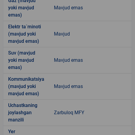
Gaz (mavjud
yoki mavjud
Mavjud emas
emas)
Elektr ta`minoti
(mavjud yoki
Mavjud
mavjud emas)
Suv (mavjud
yoki mavjud
Mavjud emas
emas)
Kommunikatsiya
(mavjud yoki
Mavjud emas
mavjud emas)
Uchastkaning
joylashgan
Zarbuloq MFY
manzili
Yer