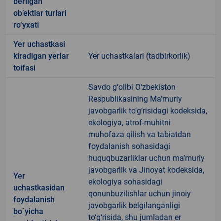
berilgan
ob’ektlar turlari
ro‘yxati
Yer uchastkasi
kiradigan yerlar
Yer uchastkalari (tadbirkorlik)
toifasi
Savdo g‘olibi O‘zbekiston
Respublikasining Ma’muriy
javobgarlik to‘g‘risidagi kodeksida,
ekologiya, atrof-muhitni
muhofaza qilish va tabiatdan
foydalanish sohasidagi
huquqbuzarliklar uchun ma’muriy
javobgarlik va Jinoyat kodeksida,
Yer
ekologiya sohasidagi
uchastkasidan
qonunbuzilishlar uchun jinoiy
foydalanish
javobgarlik belgilanganligi
bo`yicha
to‘g‘risida, shu jumladan er