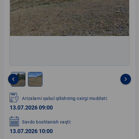
keyboard_arrow_left
keyboard_arrow_right
Item
1
Arizalarni qabul qilishning oxirgi muddati:
of
13.07.2026 09:00
2
Savdo boshlanish vaqti:
13.07.2026 10:00