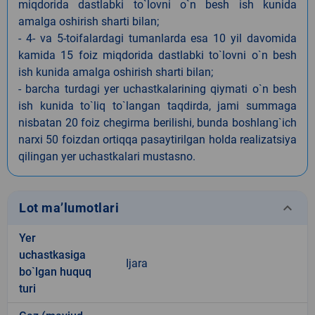
miqdorida dastlabki to`lovni o`n besh ish kunida
amalga oshirish sharti bilan;
- 4- va 5-toifalardagi tumanlarda esa 10 yil davomida
kamida 15 foiz miqdorida dastlabki to`lovni o`n besh
ish kunida amalga oshirish sharti bilan;
- barcha turdagi yer uchastkalarining qiymati o`n besh
ish kunida to`liq to`langan taqdirda, jami summaga
nisbatan 20 foiz chegirma berilishi, bunda boshlang`ich
narxi 50 foizdan ortiqqa pasaytirilgan holda realizatsiya
qilingan yer uchastkalari mustasno.
keyboard_arrow_down
Lot ma’lumotlari
Yer
uchastkasiga
Ijara
bo`lgan huquq
turi