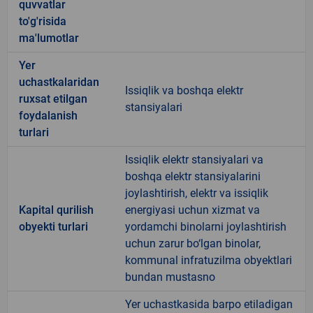
quvvatlar
to'g'risida
ma'lumotlar
Yer
uchastkalaridan
Issiqlik va boshqa elektr
ruxsat etilgan
stansiyalari
foydalanish
turlari
Issiqlik elektr stansiyalari va
boshqa elektr stansiyalarini
joylashtirish, elektr va issiqlik
Kapital qurilish
energiyasi uchun xizmat va
obyekti turlari
yordamchi binolarni joylashtirish
uchun zarur bo‘lgan binolar,
kommunal infratuzilma obyektlari
bundan mustasno
Yer uchastkasida barpo etiladigan