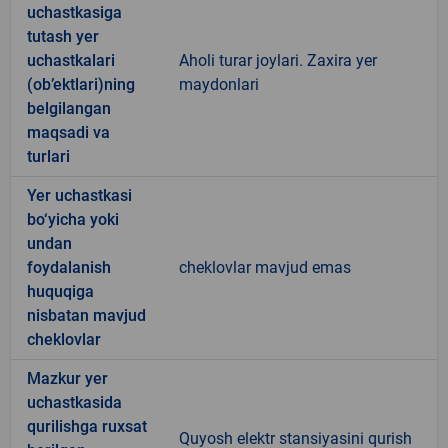
uchastkasiga
tutash yer
uchastkalari
Aholi turar joylari. Zaxira yer
(ob’ektlari)ning
maydonlari
belgilangan
maqsadi va
turlari
Yer uchastkasi
bo‘yicha yoki
undan
foydalanish
cheklovlar mavjud emas
huquqiga
nisbatan mavjud
cheklovlar
Mazkur yer
uchastkasida
qurilishga ruxsat
Quyosh elektr stansiyasini qurish