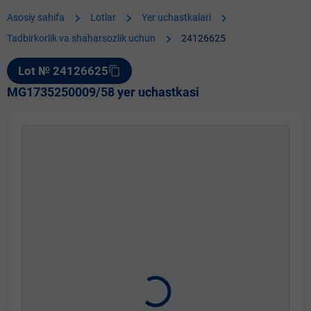
chevron_right
chevron_right
chevron_right
Asosiy sahifa
Lotlar
Yer uchastkalari
chevron_right
Tadbirkorlik va shaharsozlik uchun
24126625
Lot № 24126625
content_copy
MG1735250009/58 yer uchastkasi