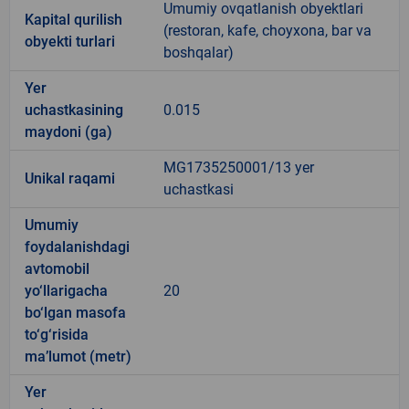
Umumiy ovqatlanish obyektlari
Kapital qurilish
(restoran, kafe, choyxona, bar va
obyekti turlari
boshqalar)
Yer
uchastkasining
0.015
maydoni (ga)
MG1735250001/13 yer
Unikal raqami
uchastkasi
Umumiy
foydalanishdagi
avtomobil
yo‘llarigacha
20
bo‘lgan masofa
to‘g‘risida
ma’lumot (metr)
Yer