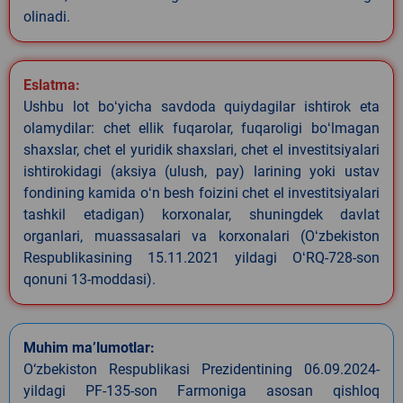
olinadi.
Eslatma:
Ushbu lot boʻyicha savdoda quiydagilar ishtirok eta
olamydilar: chet ellik fuqarolar, fuqaroligi boʻlmagan
shaxslar, chet el yuridik shaxslari, chet el investitsiyalari
ishtirokidagi (aksiya (ulush, pay) larining yoki ustav
fondining kamida oʻn besh foizini chet el investitsiyalari
tashkil etadigan) korxonalar, shuningdek davlat
organlari, muassasalari va korxonalari (Oʻzbekiston
Respublikasining 15.11.2021 yildagi OʻRQ-728-son
qonuni 13-moddasi).
Muhim ma’lumotlar:
O‘zbekiston Respublikasi Prezidentining 06.09.2024-
yildagi PF-135-son Farmoniga asosan qishloq