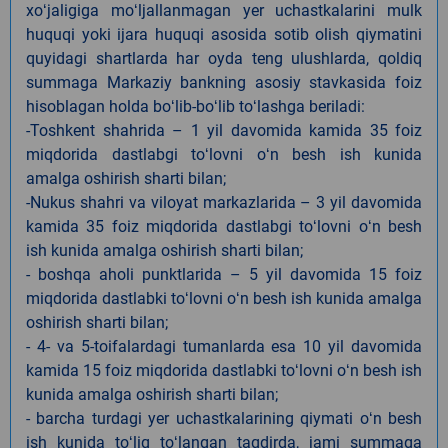
xoʻjaligiga moʻljallanmagan yer uchastkalarini mulk
huquqi yoki ijara huquqi asosida sotib olish qiymatini
quyidagi shartlarda har oyda teng ulushlarda, qoldiq
summaga Markaziy bankning asosiy stavkasida foiz
hisoblagan holda boʻlib-boʻlib toʻlashga beriladi:
-Toshkent shahrida – 1 yil davomida kamida 35 foiz
miqdorida dastlabgi toʻlovni oʻn besh ish kunida
amalga oshirish sharti bilan;
-Nukus shahri va viloyat markazlarida – 3 yil davomida
kamida 35 foiz miqdorida dastlabgi toʻlovni oʻn besh
ish kunida amalga oshirish sharti bilan;
- boshqa aholi punktlarida – 5 yil davomida 15 foiz
miqdorida dastlabki toʻlovni oʻn besh ish kunida amalga
oshirish sharti bilan;
- 4- va 5-toifalardagi tumanlarda esa 10 yil davomida
kamida 15 foiz miqdorida dastlabki toʻlovni oʻn besh ish
kunida amalga oshirish sharti bilan;
- barcha turdagi yer uchastkalarining qiymati oʻn besh
ish kunida toʻliq toʻlangan taqdirda, jami summaga