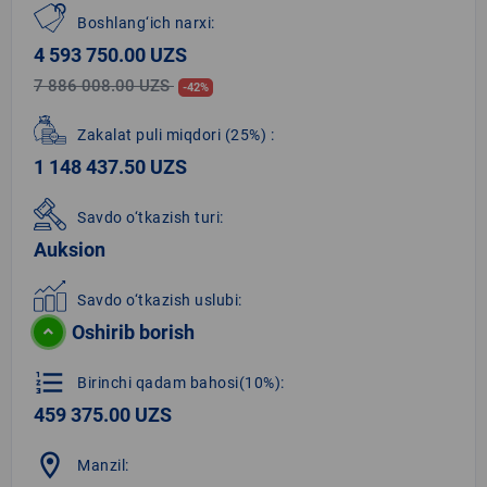
Boshlang‘ich narxi:
4 593 750.00 UZS
7 886 008.00 UZS
-42%
Zakalat puli miqdori
(25%)
:
1 148 437.50 UZS
Savdo o‘tkazish turi:
Auksion
Savdo o‘tkazish uslubi:
Oshirib borish
format_list_numbered
Birinchi qadam bahosi(10%):
459 375.00 UZS
location_on
Manzil: