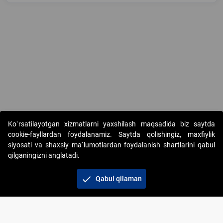
Copyright © 2017-2026. "Elektron onlayn-auksionlarni tashkil etish"
Ko`rsatilayotgan xizmatlarni yaxshilash maqsadida biz saytda
AJ. Barcha huquqlar himoyalangan
cookie-fayllardan foydalanamiz. Saytda qolishingiz, maxfiylik
siyosati va shaxsiy ma`lumotlardan foydalanish shartlarini qabul
qilganingizni anglatadi.
check
Qabul qilaman
+998 71 202-21-11
Veb-saytdagi axborot materiallaridan boshqa