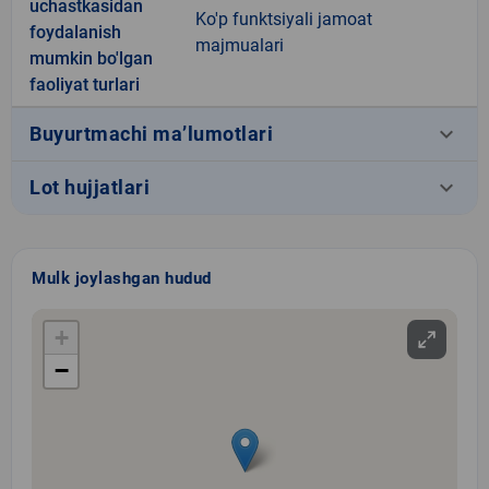
uchastkasidan
Ko'p funktsiyali jamoat
foydalanish
majmualari
mumkin bo'lgan
faoliyat turlari
keyboard_arrow_down
Buyurtmachi ma’lumotlari
keyboard_arrow_down
Lot hujjatlari
Mulk joylashgan hudud
+
−