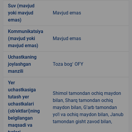
Suv (mavjud
yoki mavjud
Mavjud emas
emas)
Kommunikatsiya
(mavjud yoki
Mavjud emas
mavjud emas)
Uchastkaning
joylashgan
Toza bogʻ OFY
manzili
Yer
uchastkasiga
Shimol tamondan ochiq maydon
tutash yer
bilan, Sharq tamondan ochiq
uchastkalari
maydon bilan, G'arb tamondan
(ob’ektlari)ning
yo'l va ochiq maydon bilan, Janub
belgilangan
tamondan gisht zavod bilan,
maqsadi va