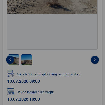
keyboard_arrow_left
keyboard_arrow_right
Item
1
Arizalarni qabul qilishning oxirgi muddati:
of
13.07.2026 09:00
2
Savdo boshlanish vaqti:
13.07.2026 10:00