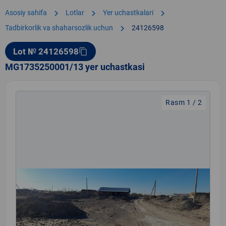
chevron_right
chevron_right
chevron_right
Asosiy sahifa
Lotlar
Yer uchastkalari
chevron_right
Tadbirkorlik va shaharsozlik uchun
24126598
Lot № 24126598
content_copy
MG1735250001/13 yer uchastkasi
Rasm 1 / 2