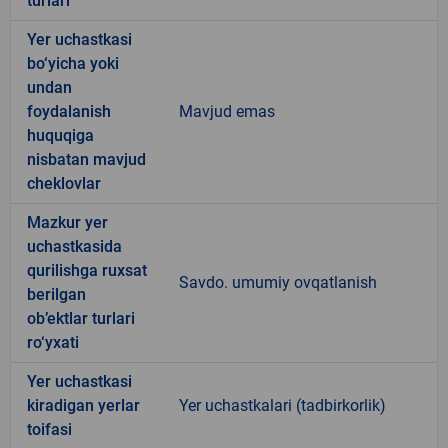
turlari
Yer uchastkasi
bo‘yicha yoki
undan
foydalanish
Mavjud emas
huquqiga
nisbatan mavjud
cheklovlar
Mazkur yer
uchastkasida
qurilishga ruxsat
Savdo. umumiy ovqatlanish
berilgan
ob’ektlar turlari
ro‘yxati
Yer uchastkasi
kiradigan yerlar
Yer uchastkalari (tadbirkorlik)
toifasi