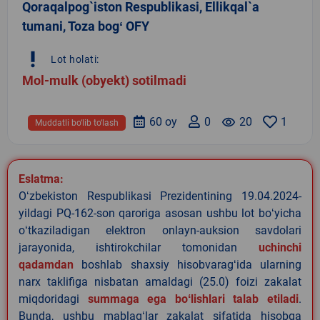
Qoraqalpog`iston Respublikasi, Ellikqal`a
tumani, Toza bogʻ OFY
priority_high
Lot holati:
Mol-mulk (obyekt) sotilmadi
60 oy
0
remove_red_eye
20
1
Muddatli bo‘lib to‘lash
Eslatma:
Oʻzbekiston Respublikasi Prezidentining 19.04.2024-
yildagi PQ-162-son qaroriga asosan ushbu lot boʻyicha
oʻtkaziladigan elektron onlayn-auksion savdolari
jarayonida, ishtirokchilar tomonidan
uchinchi
qadamdan
boshlab shaxsiy hisobvaragʻida ularning
narx taklifiga nisbatan amaldagi (25.0) foizi zakalat
miqdoridagi
summaga ega boʻlishlari talab etiladi
.
Bunda, ushbu mablagʻlar zakalat sifatida hisobga