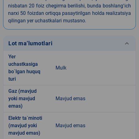
nisbatan 20 foiz chegirma berilishi, bunda boshlangʻich
narxi 50 foizdan ortiqqa pasaytirilgan holda realizatsiya
qilingan yer uchastkalari mustasno.
keyboard_arrow_down
Lot ma’lumotlari
Yer
uchastkasiga
Mulk
bo`lgan huquq
turi
Gaz (mavjud
yoki mavjud
Mavjud emas
emas)
Elektr ta`minoti
(mavjud yoki
Mavjud emas
mavjud emas)