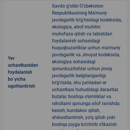
Savdo g‘olibi O‘zbekiston
Respublikasining Ma’muriy
javobgarlik to‘g‘risidagi kodeksida,
ekologiya, atrof-muhitni
muhofaza qilish va tabiatdan
foydalanish sohasidagi
huquqbuzarliklar uchun ma’muriy
javobgarlik va Jinoyat kodeksida,
Yer
ekologiya sohasidagi
uchastkasidan
qonunbuzilishlar uchun jinoiy
foydalanish
javobgarlik belgilanganligi
bo`yicha
to‘g‘risida, shu jumladan er
ogohlantirish
uchastkasi huhudidagi daraxtlar,
butalar, boshqa o‘simliklar va
nihollarni qonunga xilof ravishda
kesish, kundakov qilish,
shikastlantirish, yo‘q qilish yoki
boshqa joyga ko‘chirib o‘tkazish