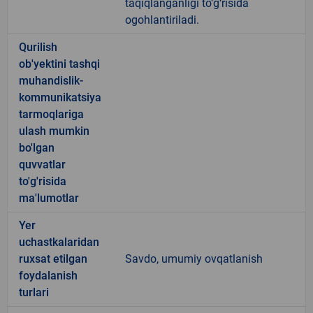
taqiqlanganligi to‘g‘risida
ogohlantiriladi.
Qurilish
ob'yektini tashqi
muhandislik-
kommunikatsiya
tarmoqlariga
ulash mumkin
bo'lgan
quvvatlar
to'g'risida
ma'lumotlar
Yer
uchastkalaridan
ruxsat etilgan
Savdo, umumiy ovqatlanish
foydalanish
turlari