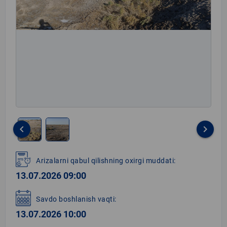
keyboard_arrow_left
keyboard_arrow_right
Item
1
Arizalarni qabul qilishning oxirgi muddati:
of
13.07.2026 09:00
2
Savdo boshlanish vaqti:
13.07.2026 10:00