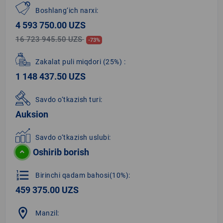
Boshlang‘ich narxi:
4 593 750.00 UZS
16 723 945.50 UZS
-73%
Zakalat puli miqdori
(25%)
:
1 148 437.50 UZS
Savdo o‘tkazish turi:
Auksion
Savdo o‘tkazish uslubi:
Oshirib borish
format_list_numbered
Birinchi qadam bahosi(10%):
459 375.00 UZS
location_on
Manzil: