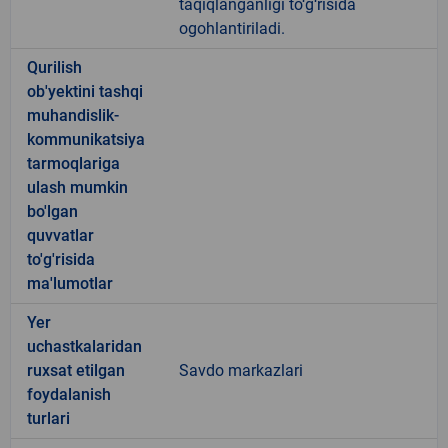
taqiqlanganligi to‘g‘risida
ogohlantiriladi.
Qurilish
ob'yektini tashqi
muhandislik-
kommunikatsiya
tarmoqlariga
ulash mumkin
bo'lgan
quvvatlar
to'g'risida
ma'lumotlar
Yer
uchastkalaridan
ruxsat etilgan
Savdo markazlari
foydalanish
turlari