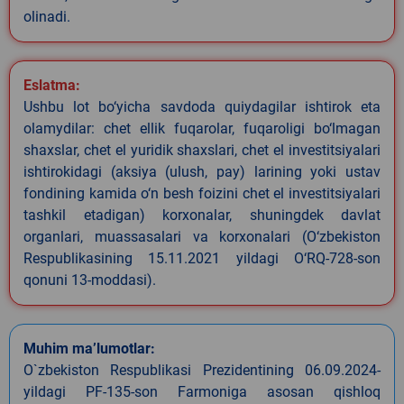
olinadi.
Eslatma:
Ushbu lot bo‘yicha savdoda quiydagilar ishtirok eta
olamydilar: chet ellik fuqarolar, fuqaroligi bo‘lmagan
shaxslar, chet el yuridik shaxslari, chet el investitsiyalari
ishtirokidagi (aksiya (ulush, pay) larining yoki ustav
fondining kamida o‘n besh foizini chet el investitsiyalari
tashkil etadigan) korxonalar, shuningdek davlat
organlari, muassasalari va korxonalari (O‘zbekiston
Respublikasining 15.11.2021 yildagi O‘RQ-728-son
qonuni 13-moddasi).
Muhim ma’lumotlar:
O`zbekiston Respublikasi Prezidentining 06.09.2024-
yildagi PF-135-son Farmoniga asosan qishloq