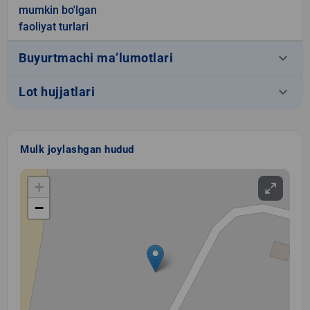
mumkin bo'lgan
faoliyat turlari
keyboard_arrow_down
Buyurtmachi ma’lumotlari
keyboard_arrow_down
Lot hujjatlari
Mulk joylashgan hudud
+
−