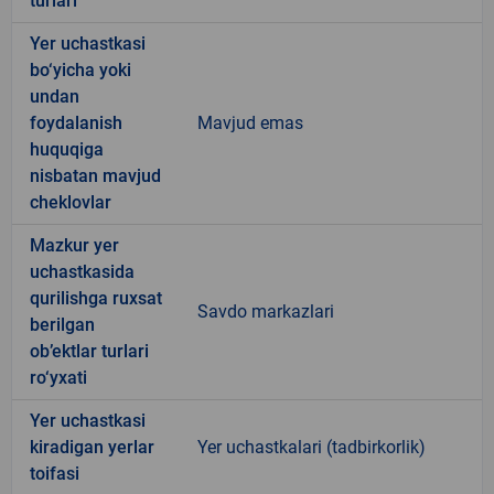
turlari
Yer uchastkasi
bo‘yicha yoki
undan
foydalanish
Mavjud emas
huquqiga
nisbatan mavjud
cheklovlar
Mazkur yer
uchastkasida
qurilishga ruxsat
Savdo markazlari
berilgan
ob’ektlar turlari
ro‘yxati
Yer uchastkasi
kiradigan yerlar
Yer uchastkalari (tadbirkorlik)
toifasi