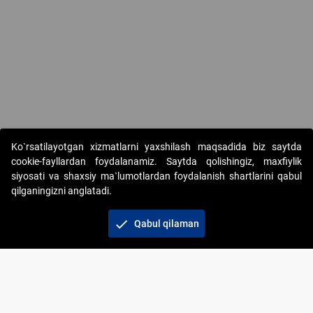
Copyright © 2017-2026. "Elektron onlayn-auksionlarni tashkil etish"
Ko`rsatilayotgan xizmatlarni yaxshilash maqsadida biz saytda
AJ. Barcha huquqlar himoyalangan
cookie-fayllardan foydalanamiz. Saytda qolishingiz, maxfiylik
siyosati va shaxsiy ma`lumotlardan foydalanish shartlarini qabul
qilganingizni anglatadi.
check
Qabul qilaman
+998 71 202-21-11
Veb-saytdagi axborot materiallaridan boshqa
shaxslar foydalanganda jamiyatning korporativ veb-
saytiga majburiy havolalar ko‘rsatilishi kerak