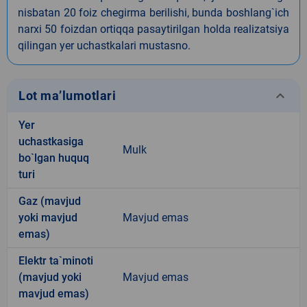
nisbatan 20 foiz chegirma berilishi, bunda boshlang`ich
narxi 50 foizdan ortiqqa pasaytirilgan holda realizatsiya
qilingan yer uchastkalari mustasno.
keyboard_arrow_down
Lot ma’lumotlari
Yer
uchastkasiga
Mulk
bo`lgan huquq
turi
Gaz (mavjud
yoki mavjud
Mavjud emas
emas)
Elektr ta`minoti
(mavjud yoki
Mavjud emas
mavjud emas)