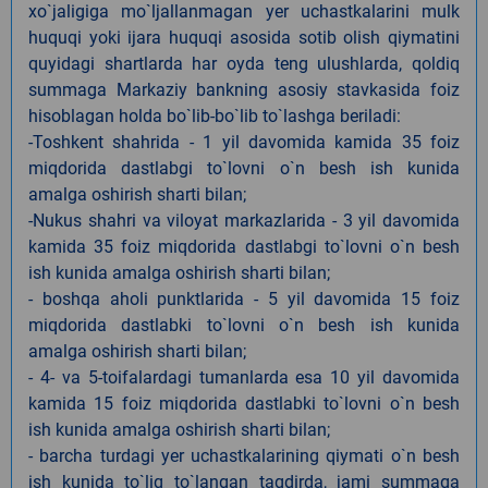
xo`jaligiga mo`ljallanmagan yer uchastkalarini mulk
huquqi yoki ijara huquqi asosida sotib olish qiymatini
quyidagi shartlarda har oyda teng ulushlarda, qoldiq
summaga Markaziy bankning asosiy stavkasida foiz
hisoblagan holda bo`lib-bo`lib to`lashga beriladi:
-Toshkent shahrida - 1 yil davomida kamida 35 foiz
miqdorida dastlabgi to`lovni o`n besh ish kunida
amalga oshirish sharti bilan;
-Nukus shahri va viloyat markazlarida - 3 yil davomida
kamida 35 foiz miqdorida dastlabgi to`lovni o`n besh
ish kunida amalga oshirish sharti bilan;
- boshqa aholi punktlarida - 5 yil davomida 15 foiz
miqdorida dastlabki to`lovni o`n besh ish kunida
amalga oshirish sharti bilan;
- 4- va 5-toifalardagi tumanlarda esa 10 yil davomida
kamida 15 foiz miqdorida dastlabki to`lovni o`n besh
ish kunida amalga oshirish sharti bilan;
- barcha turdagi yer uchastkalarining qiymati o`n besh
ish kunida to`liq to`langan taqdirda, jami summaga