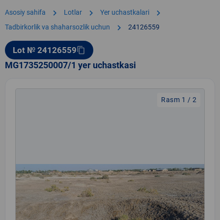
chevron_right
chevron_right
chevron_right
Asosiy sahifa
Lotlar
Yer uchastkalari
chevron_right
Tadbirkorlik va shaharsozlik uchun
24126559
Lot № 24126559
content_copy
MG1735250007/1 yer uchastkasi
Rasm 1 / 2