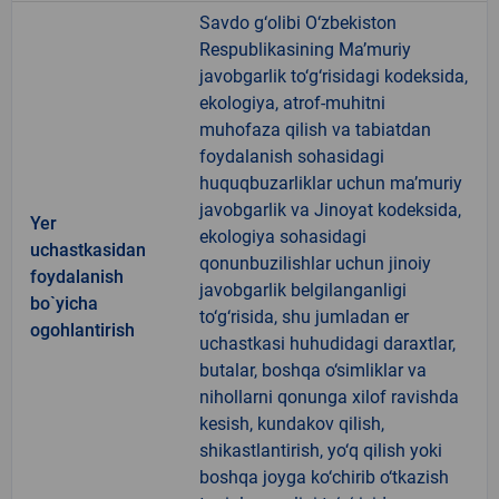
Savdo g‘olibi O‘zbekiston
Respublikasining Ma’muriy
javobgarlik to‘g‘risidagi kodeksida,
ekologiya, atrof-muhitni
muhofaza qilish va tabiatdan
foydalanish sohasidagi
huquqbuzarliklar uchun ma’muriy
javobgarlik va Jinoyat kodeksida,
Yer
ekologiya sohasidagi
uchastkasidan
qonunbuzilishlar uchun jinoiy
foydalanish
javobgarlik belgilanganligi
bo`yicha
to‘g‘risida, shu jumladan er
ogohlantirish
uchastkasi huhudidagi daraxtlar,
butalar, boshqa o‘simliklar va
nihollarni qonunga xilof ravishda
kesish, kundakov qilish,
shikastlantirish, yo‘q qilish yoki
boshqa joyga ko‘chirib o‘tkazish