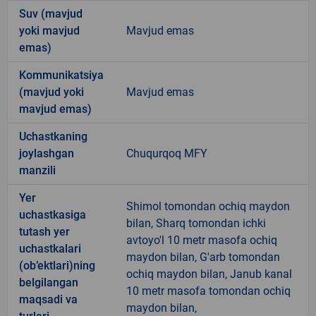
Suv (mavjud
yoki mavjud
Mavjud emas
emas)
Kommunikatsiya
(mavjud yoki
Mavjud emas
mavjud emas)
Uchastkaning
joylashgan
Chuqurqoq MFY
manzili
Yer
Shimol tomondan ochiq maydon
uchastkasiga
bilan, Sharq tomondan ichki
tutash yer
avtoyo'l 10 metr masofa ochiq
uchastkalari
maydon bilan, G'arb tomondan
(ob’ektlari)ning
ochiq maydon bilan, Janub kanal
belgilangan
10 metr masofa tomondan ochiq
maqsadi va
maydon bilan,