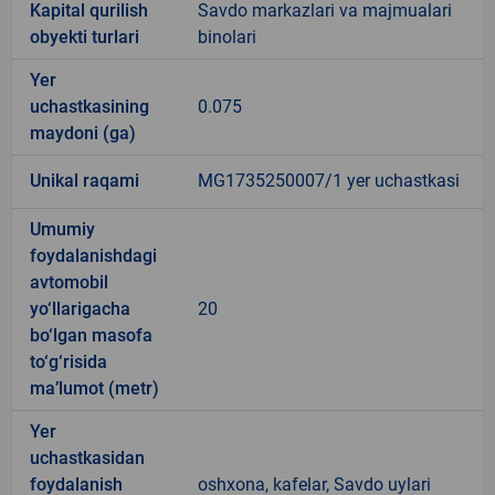
Kapital qurilish
Savdo markazlari va majmualari
obyekti turlari
binolari
Yer
uchastkasining
0.075
maydoni (ga)
Unikal raqami
MG1735250007/1 yer uchastkasi
Umumiy
foydalanishdagi
avtomobil
yo‘llarigacha
20
bo‘lgan masofa
to‘g‘risida
ma’lumot (metr)
Yer
uchastkasidan
foydalanish
oshxona, kafelar, Savdo uylari