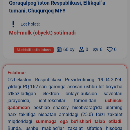
Qoraqalpog`iston Respublikasi, Ellikqal`a
tumani, Chuqurqoq MFY
priority_high
Lot holati:
Mol-mulk (obyekt) sotilmadi
60 oy
0
remove_red_eye
6
0
Muddatli bo‘lib to‘lash
Eslatma:
O‘zbekiston Respublikasi Prezidentining 19.04.2024-
yildagi PQ-162-son qaroriga asosan ushbu lot bo‘yicha
o‘tkaziladigan elektron onlayn-auksion savdolari
jarayonida, ishtirokchilar tomonidan
uchinchi
qadamdan
boshlab shaxsiy hisobvarag‘ida ularning
narx taklifiga nisbatan amaldagi (25.0) foizi zakalat
miqdoridagi
summaga ega bo‘lishlari talab etiladi
.
Bunda, ushbu mablag‘lar zakalat sifatida hisobga