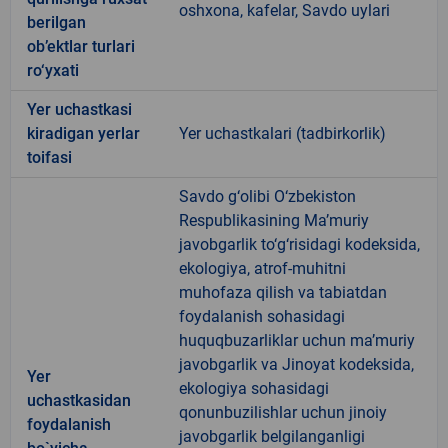
oshxona, kafelar, Savdo uylari
berilgan
ob’ektlar turlari
ro‘yxati
Yer uchastkasi
kiradigan yerlar
Yer uchastkalari (tadbirkorlik)
toifasi
Savdo g‘olibi O‘zbekiston
Respublikasining Ma’muriy
javobgarlik to‘g‘risidagi kodeksida,
ekologiya, atrof-muhitni
muhofaza qilish va tabiatdan
foydalanish sohasidagi
huquqbuzarliklar uchun ma’muriy
javobgarlik va Jinoyat kodeksida,
Yer
ekologiya sohasidagi
uchastkasidan
qonunbuzilishlar uchun jinoiy
foydalanish
javobgarlik belgilanganligi