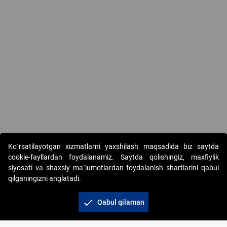
Ko`rsatilayotgan xizmatlarni yaxshilash maqsadida biz saytda
cookie-fayllardan foydalanamiz. Saytda qolishingiz, maxfiylik
siyosati va shaxsiy ma`lumotlardan foydalanish shartlarini qabul
qilganingizni anglatadi.
Copyright © 2017-2026. "Elektron onlayn-auksionlarni
tashkil etish" AJ. Barcha huquqlar himoyalangan
check
Qabul qilaman