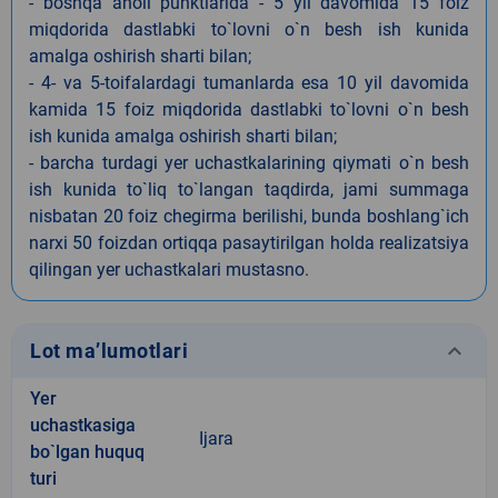
- boshqa aholi punktlarida - 5 yil davomida 15 foiz
miqdorida dastlabki to`lovni o`n besh ish kunida
amalga oshirish sharti bilan;
- 4- va 5-toifalardagi tumanlarda esa 10 yil davomida
kamida 15 foiz miqdorida dastlabki to`lovni o`n besh
ish kunida amalga oshirish sharti bilan;
- barcha turdagi yer uchastkalarining qiymati o`n besh
ish kunida to`liq to`langan taqdirda, jami summaga
nisbatan 20 foiz chegirma berilishi, bunda boshlang`ich
narxi 50 foizdan ortiqqa pasaytirilgan holda realizatsiya
qilingan yer uchastkalari mustasno.
keyboard_arrow_down
Lot ma’lumotlari
Yer
uchastkasiga
Ijara
bo`lgan huquq
turi