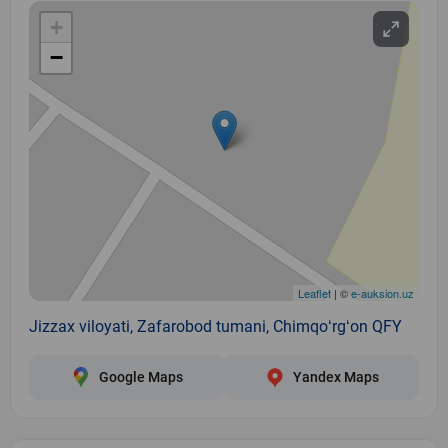
+
−
Leaflet
| ©
e-auksion.uz
Jizzax viloyati, Zafarobod tumani, Chimqoʻrgʻon QFY
Google Maps
Yandex Maps