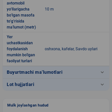
avtomobil
yo‘llarigacha
10 m
bo‘lgan masofa
to‘g‘risida
ma’lumot (metr)
Yer
uchastkasidan
foydalanish
oshxona, kafelar, Savdo uylari
mumkin bo'lgan
faoliyat turlari
keyboard_arrow_down
Buyurtmachi ma’lumotlari
keyboard_arrow_down
Lot hujjatlari
Mulk joylashgan hudud