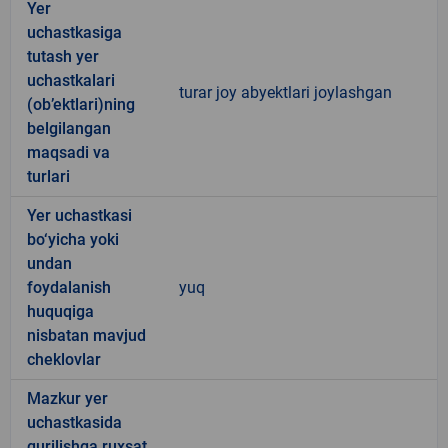
Yer
uchastkasiga
tutash yer
uchastkalari
turar joy abyektlari joylashgan
(ob’ektlari)ning
belgilangan
maqsadi va
turlari
Yer uchastkasi
bo‘yicha yoki
undan
foydalanish
yuq
huquqiga
nisbatan mavjud
cheklovlar
Mazkur yer
uchastkasida
qurilishga ruxsat