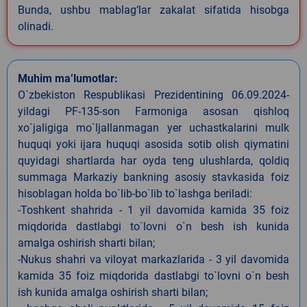
Bunda, ushbu mablag‘lar zakalat sifatida hisobga
olinadi.
Muhim ma’lumotlar:
O`zbekiston Respublikasi Prezidentining 06.09.2024-
yildagi PF-135-son Farmoniga asosan qishloq
xo`jaligiga mo`ljallanmagan yer uchastkalarini mulk
huquqi yoki ijara huquqi asosida sotib olish qiymatini
quyidagi shartlarda har oyda teng ulushlarda, qoldiq
summaga Markaziy bankning asosiy stavkasida foiz
hisoblagan holda bo`lib-bo`lib to`lashga beriladi:
-Toshkent shahrida - 1 yil davomida kamida 35 foiz
miqdorida dastlabgi to`lovni o`n besh ish kunida
amalga oshirish sharti bilan;
-Nukus shahri va viloyat markazlarida - 3 yil davomida
kamida 35 foiz miqdorida dastlabgi to`lovni o`n besh
ish kunida amalga oshirish sharti bilan;