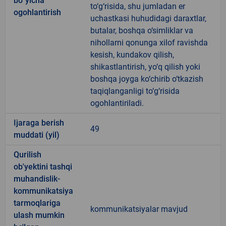
bo`yicha
to‘g‘risida, shu jumladan er
ogohlantirish
uchastkasi huhudidagi daraxtlar,
butalar, boshqa o‘simliklar va
nihollarni qonunga xilof ravishda
kesish, kundakov qilish,
shikastlantirish, yo‘q qilish yoki
boshqa joyga ko‘chirib o‘tkazish
taqiqlanganligi to‘g‘risida
ogohlantiriladi.
Ijaraga berish
49
muddati (yil)
Qurilish
ob'yektini tashqi
muhandislik-
kommunikatsiya
tarmoqlariga
kommunikatsiyalar mavjud
ulash mumkin