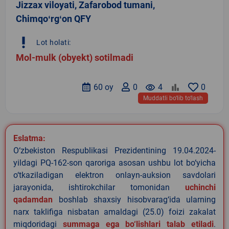
Jizzax viloyati, Zafarobod tumani,
Chimqoʻrgʻon QFY
priority_high
Lot holati:
Mol-mulk (obyekt) sotilmadi
60 oy
0
remove_red_eye
4
0
Muddatli bo‘lib to‘lash
Eslatma:
O‘zbekiston Respublikasi Prezidentining 19.04.2024-
yildagi PQ-162-son qaroriga asosan ushbu lot bo‘yicha
o‘tkaziladigan elektron onlayn-auksion savdolari
jarayonida, ishtirokchilar tomonidan
uchinchi
qadamdan
boshlab shaxsiy hisobvarag‘ida ularning
narx taklifiga nisbatan amaldagi (25.0) foizi zakalat
miqdoridagi
summaga ega bo‘lishlari talab etiladi
.