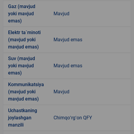
Gaz (mavjud
yoki mavjud
Mavjud
emas)
Elektr ta`minoti
(mavjud yoki
Mavjud emas
mavjud emas)
Suv (mavjud
yoki mavjud
Mavjud emas
emas)
Kommunikatsiya
(mavjud yoki
Mavjud
mavjud emas)
Uchastkaning
joylashgan
Chimqoʻrgʻon QFY
manzili