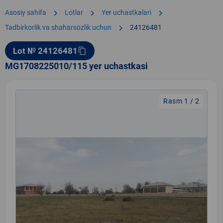
chevron_right
chevron_right
chevron_right
Asosiy sahifa
Lotlar
Yer uchastkalari
chevron_right
Tadbirkorlik va shaharsozlik uchun
24126481
Lot № 24126481
content_copy
MG1708225010/115 yer uchastkasi
Rasm 1 / 2