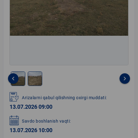
keyboard_arrow_left
keyboard_arrow_right
Item
1
Arizalarni qabul qilishning oxirgi muddati:
of
13.07.2026 09:00
2
Savdo boshlanish vaqti:
13.07.2026 10:00