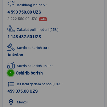
Boshlang‘ich narxi:
4 593 750.00 UZS
8 222 550.00 UZS
-44%
Zakalat puli miqdori
(25%)
:
1 148 437.50 UZS
Savdo o‘tkazish turi:
Auksion
Savdo o‘tkazish uslubi:
Oshirib borish
format_list_numbered
Birinchi qadam bahosi(10%):
459 375.00 UZS
location_on
Manzil: