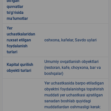
bo'lgan
quvvatlar
to'g'risida
ma'lumotlar
Yer
uchastkalaridan
ruxsat etilgan
oshxona, kafelar, Savdo uylari
foydalanish
turlari
Umumiy ovqatlanish obyektlari
Kapital qurilish
(restoran, kafe, choyxona, bar va
obyekti turlari
boshqalar)
Yer uchastkasida barpo etiladigan
obyektni foydalanishga topshirish
muddati yer uchastkasi ajratilgan
sanadan boshlab quyidagi
muddatlardan oshmasligi kerak: