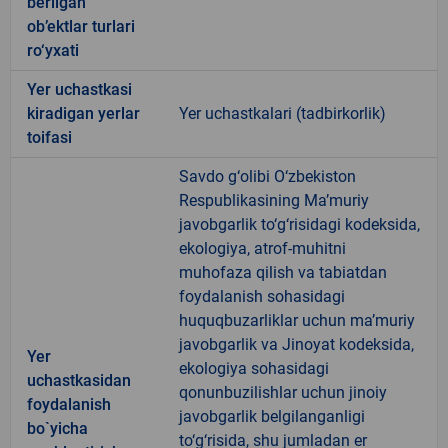
berilgan
ob’ektlar turlari
ro‘yxati
Yer uchastkasi
kiradigan yerlar
Yer uchastkalari (tadbirkorlik)
toifasi
Savdo g‘olibi O‘zbekiston
Respublikasining Ma’muriy
javobgarlik to‘g‘risidagi kodeksida,
ekologiya, atrof-muhitni
muhofaza qilish va tabiatdan
foydalanish sohasidagi
huquqbuzarliklar uchun ma’muriy
javobgarlik va Jinoyat kodeksida,
Yer
ekologiya sohasidagi
uchastkasidan
qonunbuzilishlar uchun jinoiy
foydalanish
javobgarlik belgilanganligi
bo`yicha
to‘g‘risida, shu jumladan er