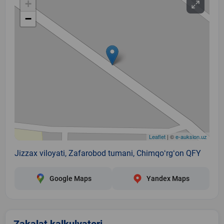
+
−
Leaflet
| ©
e-auksion.uz
Jizzax viloyati, Zafarobod tumani, Chimqoʻrgʻon QFY
Google Maps
Yandex Maps
Zakalat kalkulyatori