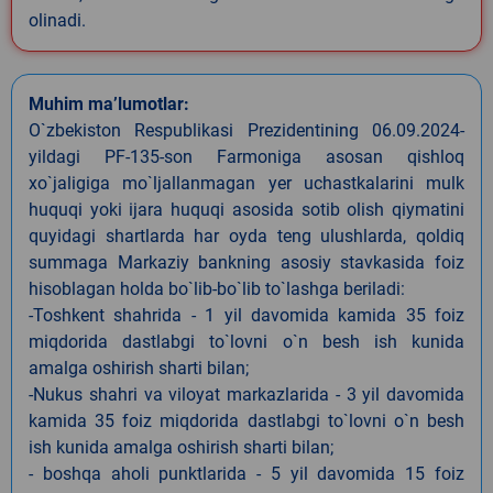
olinadi.
Muhim ma’lumotlar:
O`zbekiston Respublikasi Prezidentining 06.09.2024-
yildagi PF-135-son Farmoniga asosan qishloq
xo`jaligiga mo`ljallanmagan yer uchastkalarini mulk
huquqi yoki ijara huquqi asosida sotib olish qiymatini
quyidagi shartlarda har oyda teng ulushlarda, qoldiq
summaga Markaziy bankning asosiy stavkasida foiz
hisoblagan holda bo`lib-bo`lib to`lashga beriladi:
-Toshkent shahrida - 1 yil davomida kamida 35 foiz
miqdorida dastlabgi to`lovni o`n besh ish kunida
amalga oshirish sharti bilan;
-Nukus shahri va viloyat markazlarida - 3 yil davomida
kamida 35 foiz miqdorida dastlabgi to`lovni o`n besh
ish kunida amalga oshirish sharti bilan;
- boshqa aholi punktlarida - 5 yil davomida 15 foiz