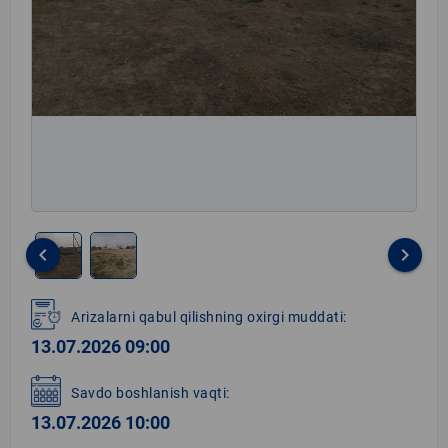
keyboard_arrow_left
keyboard_arrow_right
Item
1
Arizalarni qabul qilishning oxirgi muddati:
of
13.07.2026 09:00
2
Savdo boshlanish vaqti:
13.07.2026 10:00