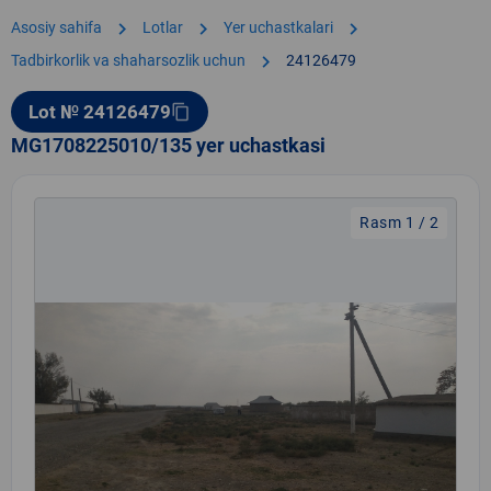
chevron_right
chevron_right
chevron_right
Asosiy sahifa
Lotlar
Yer uchastkalari
chevron_right
Tadbirkorlik va shaharsozlik uchun
24126479
Lot № 24126479
content_copy
MG1708225010/135 yer uchastkasi
Rasm 1 / 2