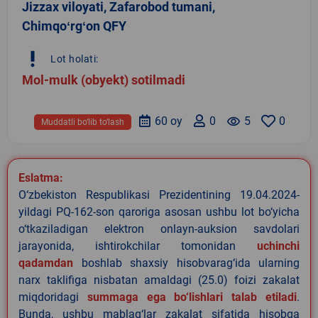
Jizzax viloyati, Zafarobod tumani,
Chimqoʻrgʻon QFY
priority_high
Lot holati:
Mol-mulk (obyekt) sotilmadi
60 oy
0
remove_red_eye
5
0
Muddatli bo‘lib to‘lash
Eslatma:
O‘zbekiston Respublikasi Prezidentining 19.04.2024-
yildagi PQ-162-son qaroriga asosan ushbu lot bo‘yicha
o‘tkaziladigan elektron onlayn-auksion savdolari
jarayonida, ishtirokchilar tomonidan
uchinchi
qadamdan
boshlab shaxsiy hisobvarag‘ida ularning
narx taklifiga nisbatan amaldagi (25.0) foizi zakalat
miqdoridagi
summaga ega bo‘lishlari talab etiladi
.
Bunda, ushbu mablag‘lar zakalat sifatida hisobga