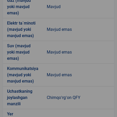
Gaz (mavjud
yoki mavjud
Mavjud
emas)
Elektr ta`minoti
(mavjud yoki
Mavjud emas
mavjud emas)
Suv (mavjud
yoki mavjud
Mavjud emas
emas)
Kommunikatsiya
(mavjud yoki
Mavjud emas
mavjud emas)
Uchastkaning
joylashgan
Chimqoʻrgʻon QFY
manzili
Yer