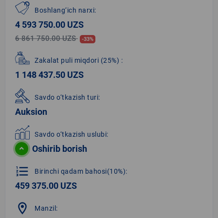
Boshlang‘ich narxi:
4 593 750.00 UZS
6 861 750.00 UZS
-33%
Zakalat puli miqdori
(25%)
:
1 148 437.50 UZS
Savdo o‘tkazish turi:
Auksion
Savdo o‘tkazish uslubi:
Oshirib borish
format_list_numbered
Birinchi qadam bahosi(10%):
459 375.00 UZS
location_on
Manzil: