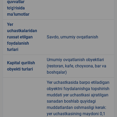
quvvatlar
to'g'risida
ma'lumotlar
Yer
uchastkalaridan
ruxsat etilgan
Savdo, umumiy ovqatlanish
foydalanish
turlari
Umumiy ovqatlanish obyektlari
Kapital qurilish
(restoran, kafe, choyxona, bar va
obyekti turlari
boshqalar)
Yer uchastkasida barpo etiladigan
obyektni foydalanishga topshirish
muddati yer uchastkasi ajratilgan
sanadan boshlab quyidagi
muddatlardan oshmasligi kerak:
yer uchastkasining maydoni 0,1