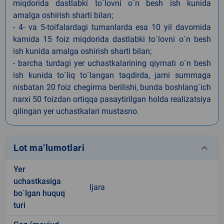
miqdorida dastlabki to`lovni o`n besh ish kunida
amalga oshirish sharti bilan;
- 4- va 5-toifalardagi tumanlarda esa 10 yil davomida
kamida 15 foiz miqdorida dastlabki to`lovni o`n besh
ish kunida amalga oshirish sharti bilan;
- barcha turdagi yer uchastkalarining qiymati o`n besh
ish kunida to`liq to`langan taqdirda, jami summaga
nisbatan 20 foiz chegirma berilishi, bunda boshlang`ich
narxi 50 foizdan ortiqqa pasaytirilgan holda realizatsiya
qilingan yer uchastkalari mustasno.
keyboard_arrow_down
Lot ma’lumotlari
Yer
uchastkasiga
Ijara
bo`lgan huquq
turi