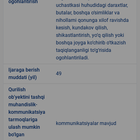
ogohlantirish
uchastkasi huhudidagi daraxtlar,
butalar, boshqa o‘simliklar va
nihollarni qonunga xilof ravishda
kesish, kundakov qilish,
shikastlantirish, yo‘q qilish yoki
boshqa joyga ko‘chirib o‘tkazish
taqiqlanganligi to‘g‘risida
ogohlantiriladi.
Ijaraga berish
49
muddati (yil)
Qurilish
ob'yektini tashqi
muhandislik-
kommunikatsiya
tarmoqlariga
kommunikatsiyalar mavjud
ulash mumkin
bo'lgan