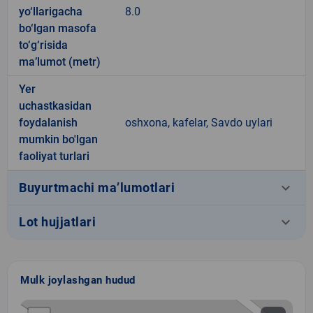
yo‘llarigacha
8.0
bo‘lgan masofa
to‘g‘risida
ma’lumot (metr)
Yer
uchastkasidan
foydalanish
oshxona, kafelar, Savdo uylari
mumkin bo'lgan
faoliyat turlari
keyboard_arrow_down
Buyurtmachi ma’lumotlari
keyboard_arrow_down
Lot hujjatlari
Mulk joylashgan hudud