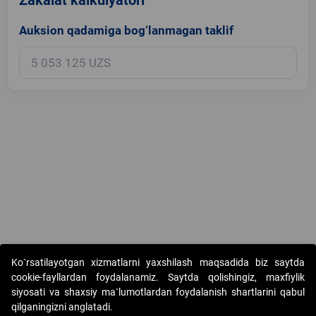
Auksion qadamiga bog‘lanmagan taklif
Copyright © 2017-2026. "Elektron onlayn-auksionlarni tashkil etish"
Ko`rsatilayotgan xizmatlarni yaxshilash maqsadida biz saytda
AJ. Barcha huquqlar himoyalangan
cookie-fayllardan foydalanamiz. Saytda qolishingiz, maxfiylik
siyosati va shaxsiy ma`lumotlardan foydalanish shartlarini qabul
qilganingizni anglatadi.