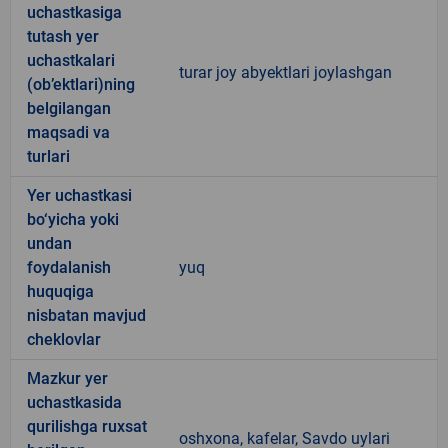
uchastkasiga
tutash yer
uchastkalari
turar joy abyektlari joylashgan
(ob’ektlari)ning
belgilangan
maqsadi va
turlari
Yer uchastkasi
bo‘yicha yoki
undan
foydalanish
yuq
huquqiga
nisbatan mavjud
cheklovlar
Mazkur yer
uchastkasida
qurilishga ruxsat
oshxona, kafelar, Savdo uylari