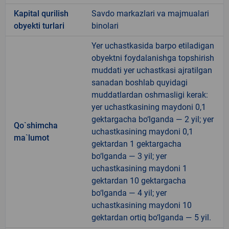
Kapital qurilish
Savdo markazlari va majmualari
obyekti turlari
binolari
Yer uchastkasida barpo etiladigan
obyektni foydalanishga topshirish
muddati yer uchastkasi ajratilgan
sanadan boshlab quyidagi
muddatlardan oshmasligi kerak:
yer uchastkasining maydoni 0,1
gektargacha bo‘lganda — 2 yil; yer
Qo`shimcha
uchastkasining maydoni 0,1
ma`lumot
gektardan 1 gektargacha
bo‘lganda — 3 yil; yer
uchastkasining maydoni 1
gektardan 10 gektargacha
bo‘lganda — 4 yil; yer
uchastkasining maydoni 10
gektardan ortiq bo‘lganda — 5 yil.