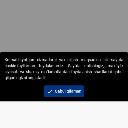
Copyright © 2017-2026. "Elektron onlayn-auksionlarni tashkil etish"
Ko`rsatilayotgan xizmatlarni yaxshilash maqsadida biz saytda
AJ. Barcha huquqlar himoyalangan
cookie-fayllardan foydalanamiz. Saytda qolishingiz, maxfiylik
siyosati va shaxsiy ma`lumotlardan foydalanish shartlarini qabul
qilganingizni anglatadi.
check
Qabul qilaman
+998 71 202-21-11
Veb-saytdagi axborot materiallaridan boshqa
shaxslar foydalanganda jamiyatning korporativ veb-
saytiga majburiy havolalar ko‘rsatilishi kerak