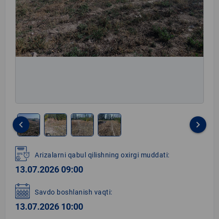
keyboard_arrow_left
keyboard_arrow_right
Item
1
Arizalarni qabul qilishning oxirgi muddati:
of
13.07.2026 09:00
4
Savdo boshlanish vaqti:
13.07.2026 10:00