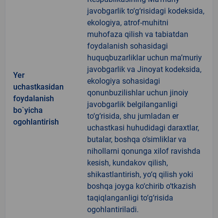
javobgarlik to‘g‘risidagi kodeksida,
ekologiya, atrof-muhitni
muhofaza qilish va tabiatdan
foydalanish sohasidagi
huquqbuzarliklar uchun ma’muriy
javobgarlik va Jinoyat kodeksida,
Yer
ekologiya sohasidagi
uchastkasidan
qonunbuzilishlar uchun jinoiy
foydalanish
javobgarlik belgilanganligi
bo`yicha
to‘g‘risida, shu jumladan er
ogohlantirish
uchastkasi huhudidagi daraxtlar,
butalar, boshqa o‘simliklar va
nihollarni qonunga xilof ravishda
kesish, kundakov qilish,
shikastlantirish, yo‘q qilish yoki
boshqa joyga ko‘chirib o‘tkazish
taqiqlanganligi to‘g‘risida
ogohlantiriladi.