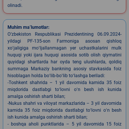
olinadi.
Muhim ma’lumotlar:
O‘zbekiston Respublikasi Prezidentining 06.09.2024-
yildagi PF-135-son Farmoniga asosan qishloq
xoʻjaligiga moʻljallanmagan yer uchastkalarini mulk
huquqi yoki ijara huquqi asosida sotib olish qiymatini
quyidagi shartlarda har oyda teng ulushlarda, qoldiq
summaga Markaziy bankning asosiy stavkasida foiz
hisoblagan holda boʻlib-boʻlib toʻlashga beriladi:
-Toshkent shahrida – 1 yil davomida kamida 35 foiz
miqdorida dastlabgi toʻlovni oʻn besh ish kunida
amalga oshirish sharti bilan;
-Nukus shahri va viloyat markazlarida – 3 yil davomida
kamida 35 foiz miqdorida dastlabgi toʻlovni oʻn besh
ish kunida amalga oshirish sharti bilan;
- boshqa aholi punktlarida – 5 yil davomida 15 foiz