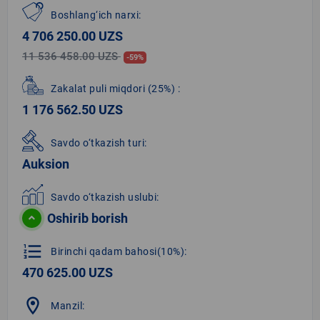
Boshlang‘ich narxi:
4 706 250.00 UZS
11 536 458.00 UZS
-59%
Zakalat puli miqdori
(25%)
:
1 176 562.50 UZS
Savdo o‘tkazish turi:
Auksion
Savdo o‘tkazish uslubi:
Oshirib borish
format_list_numbered
Birinchi qadam bahosi(10%):
470 625.00 UZS
location_on
Manzil: