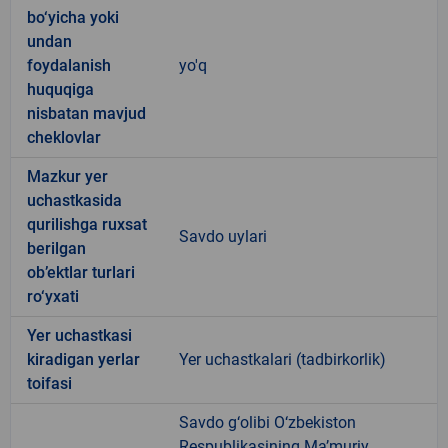
bo‘yicha yoki
undan
foydalanish
yo'q
huquqiga
nisbatan mavjud
cheklovlar
Mazkur yer
uchastkasida
qurilishga ruxsat
Savdo uylari
berilgan
ob’ektlar turlari
ro‘yxati
Yer uchastkasi
kiradigan yerlar
Yer uchastkalari (tadbirkorlik)
toifasi
Savdo g‘olibi O‘zbekiston
Respublikasining Ma’muriy