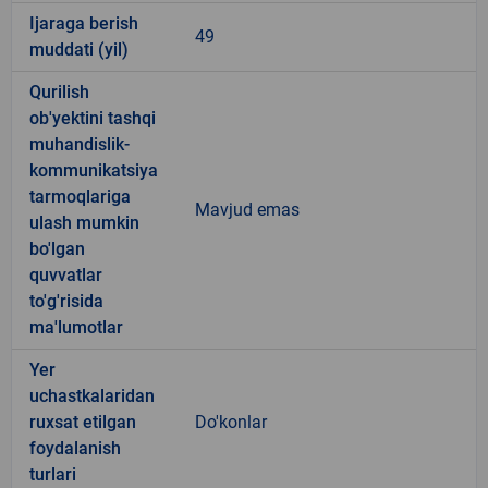
Ijaraga berish
49
muddati (yil)
Qurilish
ob'yektini tashqi
muhandislik-
kommunikatsiya
tarmoqlariga
Mavjud emas
ulash mumkin
bo'lgan
quvvatlar
to'g'risida
ma'lumotlar
Yer
uchastkalaridan
ruxsat etilgan
Do'konlar
foydalanish
turlari