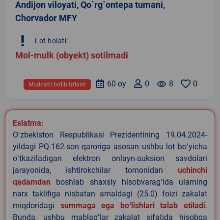
Andijon viloyati, Qo`rg`ontepa tumani,
Chorvador MFY
priority_high
Lot holati:
Mol-mulk (obyekt) sotilmadi
60 oy
0
remove_red_eye
8
0
Muddatli bo‘lib to‘lash
Eslatma:
Oʻzbekiston Respublikasi Prezidentining 19.04.2024-
yildagi PQ-162-son qaroriga asosan ushbu lot boʻyicha
oʻtkaziladigan elektron onlayn-auksion savdolari
jarayonida, ishtirokchilar tomonidan
uchinchi
qadamdan
boshlab shaxsiy hisobvaragʻida ularning
narx taklifiga nisbatan amaldagi (25.0) foizi zakalat
miqdoridagi
summaga ega boʻlishlari talab etiladi
.
Bunda, ushbu mablagʻlar zakalat sifatida hisobga