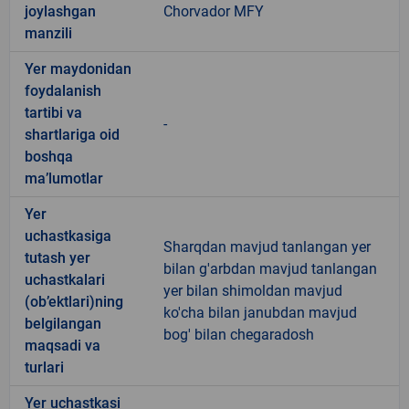
joylashgan
Chorvador MFY
manzili
Yer maydonidan
foydalanish
tartibi va
-
shartlariga oid
boshqa
ma’lumotlar
Yer
uchastkasiga
Sharqdan mavjud tanlangan yer
tutash yer
bilan g'arbdan mavjud tanlangan
uchastkalari
yer bilan shimoldan mavjud
(ob’ektlari)ning
ko'cha bilan janubdan mavjud
belgilangan
bog' bilan chegaradosh
maqsadi va
turlari
Yer uchastkasi