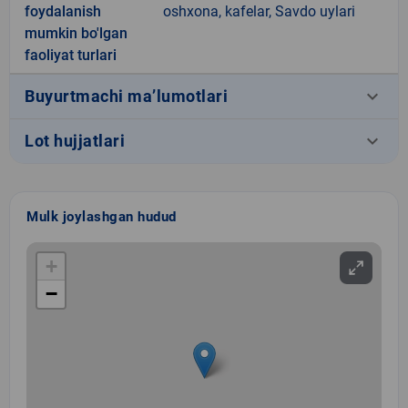
foydalanish
oshxona, kafelar, Savdo uylari
mumkin bo'lgan
faoliyat turlari
keyboard_arrow_down
Buyurtmachi ma’lumotlari
keyboard_arrow_down
Lot hujjatlari
Mulk joylashgan hudud
+
−