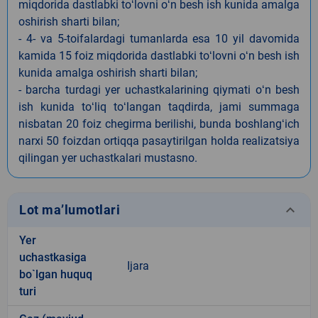
miqdorida dastlabki toʻlovni oʻn besh ish kunida amalga
oshirish sharti bilan;
- 4- va 5-toifalardagi tumanlarda esa 10 yil davomida
kamida 15 foiz miqdorida dastlabki toʻlovni oʻn besh ish
kunida amalga oshirish sharti bilan;
- barcha turdagi yer uchastkalarining qiymati oʻn besh
ish kunida toʻliq toʻlangan taqdirda, jami summaga
nisbatan 20 foiz chegirma berilishi, bunda boshlangʻich
narxi 50 foizdan ortiqqa pasaytirilgan holda realizatsiya
qilingan yer uchastkalari mustasno.
keyboard_arrow_down
Lot ma’lumotlari
Yer
uchastkasiga
Ijara
bo`lgan huquq
turi