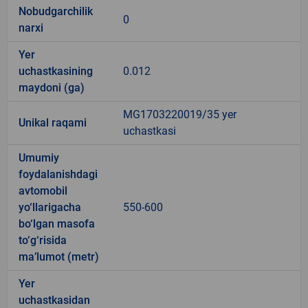
Nobudgarchilik
0
narxi
Yer
uchastkasining
0.012
maydoni (ga)
MG1703220019/35 yer
Unikal raqami
uchastkasi
Umumiy
foydalanishdagi
avtomobil
yo‘llarigacha
550-600
bo‘lgan masofa
to‘g‘risida
ma’lumot (metr)
Yer
uchastkasidan