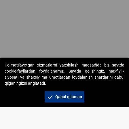
Ko`rsatilayotgan xizmatlarni yaxshilash maqsadida biz saytda
cookie-fayllardan foydalanamiz. Saytda qolishingiz, maxfiylik
siyosati va shaxsiy ma`lumotlardan foydalanish shartlarini qabul
qilganingizni anglatadi.
Copyright © 2017-2026. "Elektron onlayn-auksionlarni
tashkil etish" AJ. Barcha huquqlar himoyalangan
check
Qabul qilaman
To‘lov usullari