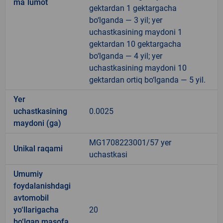
ma`lumot
gektardan 1 gektargacha
bo‘lganda — 3 yil; yer
uchastkasining maydoni 1
gektardan 10 gektargacha
bo‘lganda — 4 yil; yer
uchastkasining maydoni 10
gektardan ortiq bo‘lganda — 5 yil.
Yer
uchastkasining
0.0025
maydoni (ga)
MG1708223001/57 yer
Unikal raqami
uchastkasi
Umumiy
foydalanishdagi
avtomobil
yo‘llarigacha
20
bo‘lgan masofa