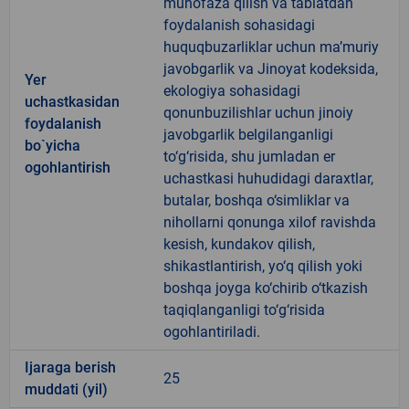
muhofaza qilish va tabiatdan
foydalanish sohasidagi
huquqbuzarliklar uchun ma’muriy
javobgarlik va Jinoyat kodeksida,
Yer
ekologiya sohasidagi
uchastkasidan
qonunbuzilishlar uchun jinoiy
foydalanish
javobgarlik belgilanganligi
bo`yicha
to‘g‘risida, shu jumladan er
ogohlantirish
uchastkasi huhudidagi daraxtlar,
butalar, boshqa o‘simliklar va
nihollarni qonunga xilof ravishda
kesish, kundakov qilish,
shikastlantirish, yo‘q qilish yoki
boshqa joyga ko‘chirib o‘tkazish
taqiqlanganligi to‘g‘risida
ogohlantiriladi.
Ijaraga berish
25
muddati (yil)