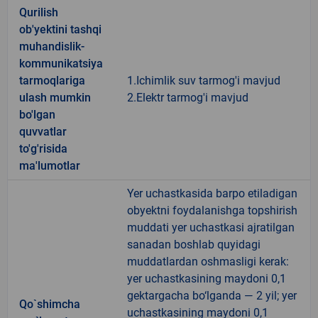
Qurilish
ob'yektini tashqi
muhandislik-
kommunikatsiya
tarmoqlariga
1.Ichimlik suv tarmog'i mavjud
ulash mumkin
2.Elektr tarmog'i mavjud
bo'lgan
quvvatlar
to'g'risida
ma'lumotlar
Yer uchastkasida barpo etiladigan
obyektni foydalanishga topshirish
muddati yer uchastkasi ajratilgan
sanadan boshlab quyidagi
muddatlardan oshmasligi kerak:
yer uchastkasining maydoni 0,1
gektargacha bo‘lganda — 2 yil; yer
Qo`shimcha
uchastkasining maydoni 0,1