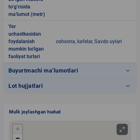
to‘g‘risida
ma’lumot (metr)
Yer
uchastkasidan
foydalanish
oshxona, kafelar, Savdo uylari
mumkin bo'lgan
faoliyat turlari
keyboard_arrow_down
Buyurtmachi ma’lumotlari
keyboard_arrow_down
Lot hujjatlari
Mulk joylashgan hudud
+
−