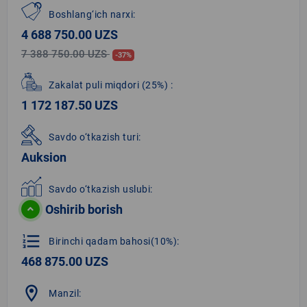
Boshlang‘ich narxi:
4 688 750.00 UZS
7 388 750.00 UZS
-37%
Zakalat puli miqdori
(25%)
:
1 172 187.50 UZS
Savdo o‘tkazish turi:
Auksion
Savdo o‘tkazish uslubi:
Oshirib borish
format_list_numbered
Birinchi qadam bahosi(10%):
468 875.00 UZS
location_on
Manzil: