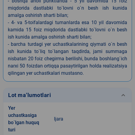
- boshqa aholi punktlarida - 5 yil davomida 15 foiz
miqdorida dastlabki to`lovni o`n besh ish kunida
amalga oshirish sharti bilan;
- 4- va 5-toifalardagi tumanlarda esa 10 yil davomida
kamida 15 foiz miqdorida dastlabki to`lovni o`n besh
ish kunida amalga oshirish sharti bilan;
- barcha turdagi yer uchastkalarining qiymati o`n besh
ish kunida to`liq to`langan taqdirda, jami summaga
nisbatan 20 foiz chegirma berilishi, bunda boshlang`ich
narxi 50 foizdan ortiqqa pasaytirilgan holda realizatsiya
qilingan yer uchastkalari mustasno.
keyboard_arrow_down
Lot ma’lumotlari
Yer
uchastkasiga
Ijara
bo`lgan huquq
turi