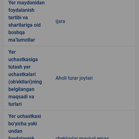
Yer maydonidan
foydalanish
tartibi va
ijara
shartlariga oid
boshqa
ma’lumotlar
Yer
uchastkasiga
tutash yer
uchastkalari
Aholi turar joylari
(ob’ektlari)ning
belgilangan
maqsadi va
turlari
Yer uchastkasi
bo‘yicha yoki
undan
foydalanish
cheklovlar mavjud emas