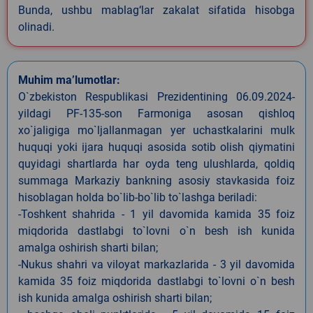
Bunda, ushbu mablag‘lar zakalat sifatida hisobga
olinadi.
Muhim ma’lumotlar:
O`zbekiston Respublikasi Prezidentining 06.09.2024-
yildagi PF-135-son Farmoniga asosan qishloq
xo`jaligiga mo`ljallanmagan yer uchastkalarini mulk
huquqi yoki ijara huquqi asosida sotib olish qiymatini
quyidagi shartlarda har oyda teng ulushlarda, qoldiq
summaga Markaziy bankning asosiy stavkasida foiz
hisoblagan holda bo`lib-bo`lib to`lashga beriladi:
-Toshkent shahrida - 1 yil davomida kamida 35 foiz
miqdorida dastlabgi to`lovni o`n besh ish kunida
amalga oshirish sharti bilan;
-Nukus shahri va viloyat markazlarida - 3 yil davomida
kamida 35 foiz miqdorida dastlabgi to`lovni o`n besh
ish kunida amalga oshirish sharti bilan;