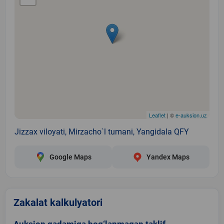
Leaflet
| ©
e-auksion.uz
Jizzax viloyati, Mirzacho`l tumani, Yangidala QFY
Google Maps
Yandex Maps
Zakalat kalkulyatori
Auksion qadamiga bog‘lanmagan taklif