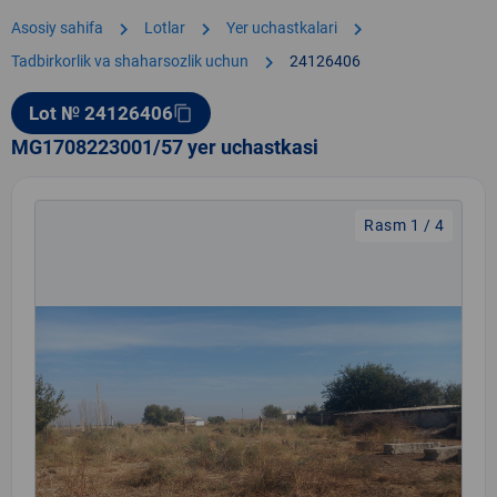
chevron_right
chevron_right
chevron_right
Asosiy sahifa
Lotlar
Yer uchastkalari
chevron_right
Tadbirkorlik va shaharsozlik uchun
24126406
Lot № 24126406
content_copy
MG1708223001/57 yer uchastkasi
Rasm 1 / 4