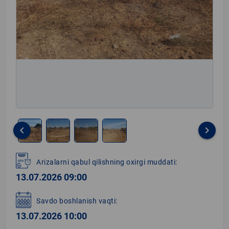
keyboard_arrow_left
keyboard_arrow_right
Item
1
Arizalarni qabul qilishning oxirgi muddati:
of
13.07.2026 09:00
4
Savdo boshlanish vaqti:
13.07.2026 10:00