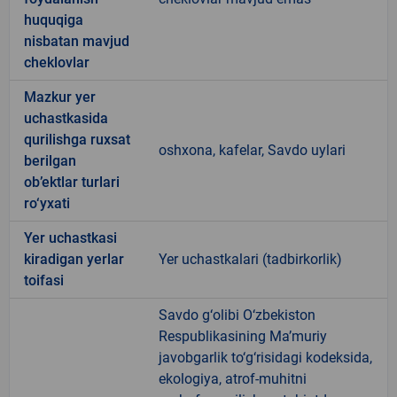
huquqiga
nisbatan mavjud
cheklovlar
Mazkur yer
uchastkasida
qurilishga ruxsat
oshxona, kafelar, Savdo uylari
berilgan
ob’ektlar turlari
ro‘yxati
Yer uchastkasi
kiradigan yerlar
Yer uchastkalari (tadbirkorlik)
toifasi
Savdo g‘olibi O‘zbekiston
Respublikasining Ma’muriy
javobgarlik to‘g‘risidagi kodeksida,
ekologiya, atrof-muhitni