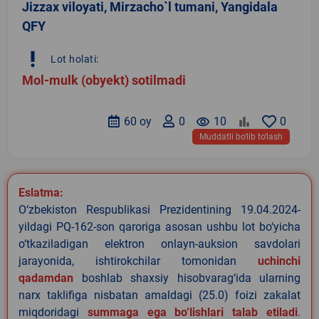
Jizzax viloyati, Mirzacho`l tumani, Yangidala
QFY
priority_high
Lot holati:
Mol-mulk (obyekt) sotilmadi
60 oy
0
remove_red_eye
10
0
Muddatli bo‘lib to‘lash
Eslatma:
O‘zbekiston Respublikasi Prezidentining 19.04.2024-
yildagi PQ-162-son qaroriga asosan ushbu lot bo‘yicha
o‘tkaziladigan elektron onlayn-auksion savdolari
jarayonida, ishtirokchilar tomonidan
uchinchi
qadamdan
boshlab shaxsiy hisobvarag‘ida ularning
narx taklifiga nisbatan amaldagi (25.0) foizi zakalat
miqdoridagi
summaga ega bo‘lishlari talab etiladi
.