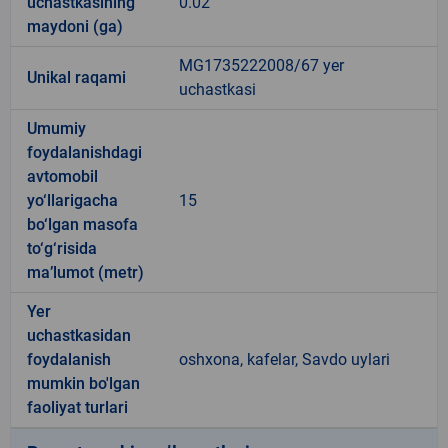
uchastkasining
0.02
maydoni (ga)
MG1735222008/67 yer
Unikal raqami
uchastkasi
Umumiy
foydalanishdagi
avtomobil
yo‘llarigacha
15
bo‘lgan masofa
to‘g‘risida
ma’lumot (metr)
Yer
uchastkasidan
foydalanish
oshxona, kafelar, Savdo uylari
mumkin bo'lgan
faoliyat turlari