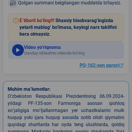
Qolgan summani belgilangan muddatda to‘laysiz.
E`tiborli bo‘ling!!!
Shaxsiy hisobvarag‘ingizda
yetarli mablag‘ bo‘lmasa, keyingi narx taklifini
bera olmaysiz.
Video yo‘riqnoma
Qanday ishlashini videoda ko‘ring
PQ-162-son qarori
Muhim ma’lumotlar:
O‘zbekiston Respublikasi Prezidentining 06.09.2024-
yildagi PF-135-son Farmoniga asosan qishloq
xoʻjaligiga moʻljallanmagan yer uchastkalarini mulk
huquqi yoki ijara huquqi asosida sotib olish qiymatini
quyidagi shartlarda har oyda teng ulushlarda, qoldiq
summaga Markaziy bankning asosiy stavkasida foiz