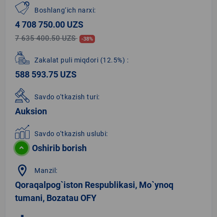
Boshlang‘ich narxi:
4 708 750.00 UZS
7 635 400.50 UZS
-38%
Zakalat puli miqdori
(12.5%)
:
588 593.75 UZS
Savdo o‘tkazish turi:
Auksion
Savdo o‘tkazish uslubi:
Oshirib borish
location_on
Manzil:
Qoraqalpog`iston Respublikasi, Mo`ynoq
tumani, Bozatau OFY