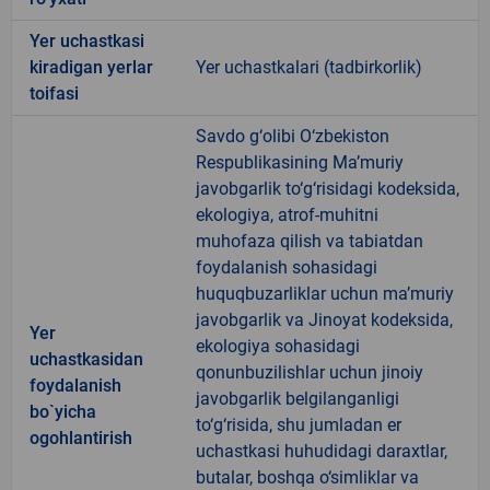
Yer uchastkasi
kiradigan yerlar
Yer uchastkalari (tadbirkorlik)
toifasi
Savdo g‘olibi O‘zbekiston
Respublikasining Ma’muriy
javobgarlik to‘g‘risidagi kodeksida,
ekologiya, atrof-muhitni
muhofaza qilish va tabiatdan
foydalanish sohasidagi
huquqbuzarliklar uchun ma’muriy
javobgarlik va Jinoyat kodeksida,
Yer
ekologiya sohasidagi
uchastkasidan
qonunbuzilishlar uchun jinoiy
foydalanish
javobgarlik belgilanganligi
bo`yicha
to‘g‘risida, shu jumladan er
ogohlantirish
uchastkasi huhudidagi daraxtlar,
butalar, boshqa o‘simliklar va