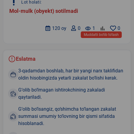
priority_high
Lot holati:
Mol-mulk (obyekt) sotilmadi
120 oy
0
remove_red_eye
1
0
Muddatli bo‘lib to‘lash
Eslatma
3-qadamdan boshlab, har bir yangi narx taklifidan
oldin hisobingizda yetarli zakalat bo‘lishi kerak.
G‘olib bo‘lmagan ishtirokchining zakaladi
qaytariladi.
G‘olib bo‘lsangiz, qo‘shimcha to‘langan zakalat
summasi umumiy to‘lovning bir qismi sifatida
hisoblanadi.