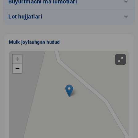
keyboard_arrow_down
Buyurtmachi ma’lumotlari
keyboard_arrow_down
Lot hujjatlari
Mulk joylashgan hudud
+
−