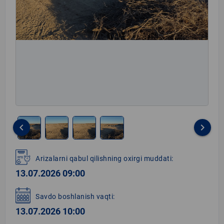
keyboard_arrow_left
keyboard_arrow_right
Item
1
Arizalarni qabul qilishning oxirgi muddati:
of
13.07.2026 09:00
4
Savdo boshlanish vaqti:
13.07.2026 10:00