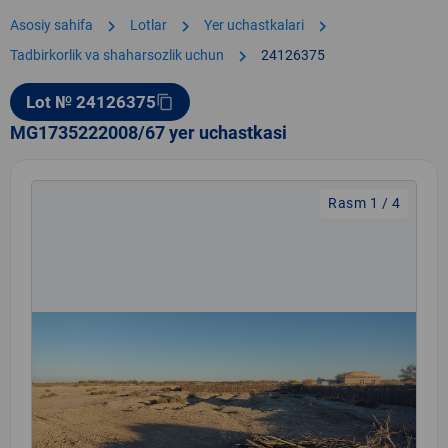
chevron_right
chevron_right
chevron_right
Asosiy sahifa
Lotlar
Yer uchastkalari
chevron_right
Tadbirkorlik va shaharsozlik uchun
24126375
Lot № 24126375
content_copy
MG1735222008/67 yer uchastkasi
Rasm 1 / 4