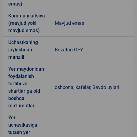
emas)
Kommunikatsiya
(mavjud yoki
Mavjud emas
mavjud emas)
Uchastkaning
joylashgan
Bozatau OFY
manzili
Yer maydonidan
foydalanish
tartibi va
oshxona, kafelar, Savdo uylari
shartlariga oid
boshqa
ma’lumotlar
Yer
uchastkasiga
tutash yer