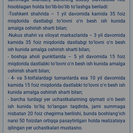
hisoblagan holda boʻlib-boʻlib toʻlashga beriladi:
-Toshkent shahrida – 1 yil davomida kamida 35 foiz
miqdorida dastlabgi toʻlovni oʻn besh ish kunida
amalga oshirish sharti bilan;
-Nukus shahri va viloyat markazlarida – 3 yil davomida
kamida 35 foiz miqdorida dastlabgi toʻlovni oʻn besh
ish kunida amalga oshirish sharti bilan;
- boshqa aholi punktlarida – 5 yil davomida 15 foiz
miqdorida dastlabki toʻlovni oʻn besh ish kunida amalga
oshirish sharti bilan;
- 4- va 5-toifalardagi tumanlarda esa 10 yil davomida
kamida 15 foiz miqdorida dastlabki toʻlovni oʻn besh ish
kunida amalga oshirish sharti bilan;
- barcha turdagi yer uchastkalarining qiymati oʻn besh
ish kunida toʻliq toʻlangan taqdirda, jami summaga
nisbatan 20 foiz chegirma berilishi, bunda boshlangʻich
narxi 50 foizdan ortiqqa pasaytirilgan holda realizatsiya
qilingan yer uchastkalari mustasno.