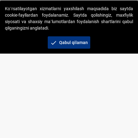
Ko`rsatilayotgan xizmatlarni yaxshilash maqsadida biz saytda
cookie-fayllardan foydalanamiz. Saytda qolishingiz, maxfiylik
siyosati va shaxsiy ma`lumotlardan foydalanish shartlarini qabul
qilganingizni anglatadi.
Copyright © 2017-2026. "Elektron onlayn-auksionlarni
tashkil etish" AJ. Barcha huquqlar himoyalangan
check
Qabul qilaman
To‘lov usullari
Bog‘lanish