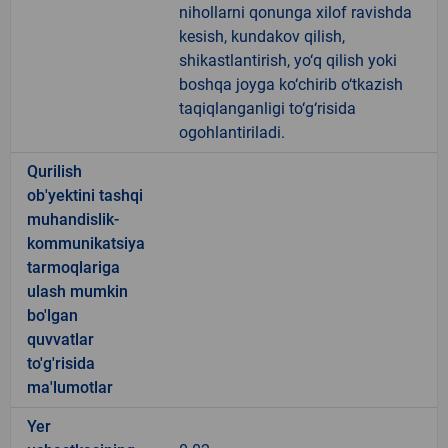
nihollarni qonunga xilof ravishda
kesish, kundakov qilish,
shikastlantirish, yo‘q qilish yoki
boshqa joyga ko‘chirib o‘tkazish
taqiqlanganligi to‘g‘risida
ogohlantiriladi.
Qurilish
ob'yektini tashqi
muhandislik-
kommunikatsiya
tarmoqlariga
ulash mumkin
bo'lgan
quvvatlar
to'g'risida
ma'lumotlar
Yer