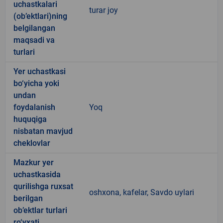
uchastkalari
turar joy
(ob’ektlari)ning
belgilangan
maqsadi va
turlari
Yer uchastkasi
bo‘yicha yoki
undan
foydalanish
Yoq
huquqiga
nisbatan mavjud
cheklovlar
Mazkur yer
uchastkasida
qurilishga ruxsat
oshxona, kafelar, Savdo uylari
berilgan
ob’ektlar turlari
ro‘yxati