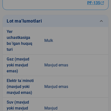
PF-135
keyboard_arrow_down
Lot ma’lumotlari
Yer
uchastkasiga
Mulk
bo`lgan huquq
turi
Gaz (mavjud
yoki mavjud
Mavjud emas
emas)
Elektr ta`minoti
(mavjud yoki
Mavjud emas
mavjud emas)
Suv (mavjud
yoki mavjud
Mavjud