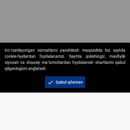
Copyright © 2017-2026. "Elektron onlayn-auksionlarni tashkil etish"
Ko`rsatilayotgan xizmatlarni yaxshilash maqsadida biz saytda
AJ. Barcha huquqlar himoyalangan
cookie-fayllardan foydalanamiz. Saytda qolishingiz, maxfiylik
siyosati va shaxsiy ma`lumotlardan foydalanish shartlarini qabul
qilganingizni anglatadi.
check
Qabul qilaman
+998 71 202-21-11
Veb-saytdagi axborot materiallaridan boshqa
shaxslar foydalanganda jamiyatning korporativ veb-
saytiga majburiy havolalar ko‘rsatilishi kerak