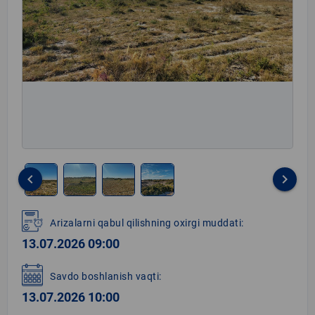
keyboard_arrow_left
keyboard_arrow_right
Item
1
Arizalarni qabul qilishning oxirgi muddati:
of
13.07.2026 09:00
4
Savdo boshlanish vaqti:
13.07.2026 10:00