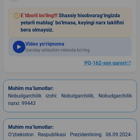
E`tiborli bo‘ling!!!
Shaxsiy hisobvarag‘ingizda
yetarli mablag‘ bo‘lmasa, keyingi narx taklifini
bera olmaysiz.
Video yo‘riqnoma
Qanday ishlashini videoda ko‘ring
PQ-162-son qarori
Muhim ma’lumotlar:
Nobudgarchilik izohi: Nobutgarchilik, Nobudgarchilik
narxi: 99443
Muhim ma’lumotlar:
O‘zbekiston Respublikasi Prezidentining 06.09.2024-