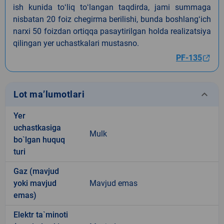
ish kunida toʻliq toʻlangan taqdirda, jami summaga
nisbatan 20 foiz chegirma berilishi, bunda boshlangʻich
narxi 50 foizdan ortiqqa pasaytirilgan holda realizatsiya
qilingan yer uchastkalari mustasno.
PF-135
keyboard_arrow_down
Lot ma’lumotlari
Yer
uchastkasiga
Mulk
bo`lgan huquq
turi
Gaz (mavjud
yoki mavjud
Mavjud emas
emas)
Elektr ta`minoti