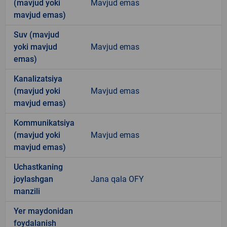
(mavjud yoki
Mavjud emas
mavjud emas)
Suv (mavjud
yoki mavjud
Mavjud emas
emas)
Kanalizatsiya
(mavjud yoki
Mavjud emas
mavjud emas)
Kommunikatsiya
(mavjud yoki
Mavjud emas
mavjud emas)
Uchastkaning
joylashgan
Jana qala OFY
manzili
Yer maydonidan
foydalanish