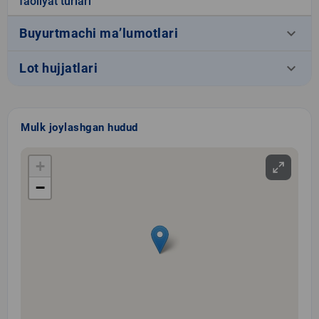
faoliyat turlari
keyboard_arrow_down
Buyurtmachi ma’lumotlari
keyboard_arrow_down
Lot hujjatlari
Mulk joylashgan hudud
+
−