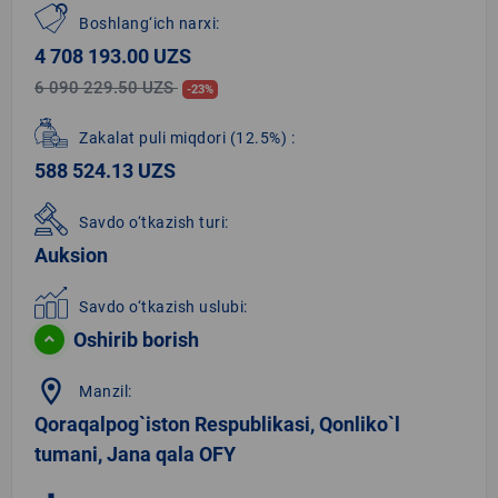
Boshlang‘ich narxi:
4 708 193.00 UZS
6 090 229.50 UZS
-23%
Zakalat puli miqdori
(12.5%)
:
588 524.13 UZS
Savdo o‘tkazish turi:
Auksion
Savdo o‘tkazish uslubi:
Oshirib borish
location_on
Manzil:
Qoraqalpog`iston Respublikasi, Qonliko`l
tumani, Jana qala OFY