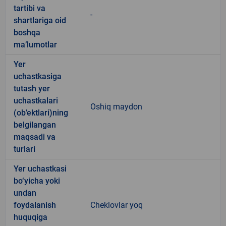
tartibi va
-
shartlariga oid
boshqa
ma’lumotlar
Yer
uchastkasiga
tutash yer
uchastkalari
Oshiq maydon
(ob’ektlari)ning
belgilangan
maqsadi va
turlari
Yer uchastkasi
bo‘yicha yoki
undan
foydalanish
Cheklovlar yoq
huquqiga