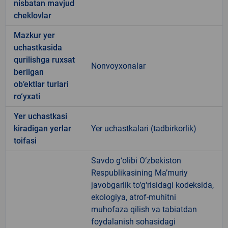
nisbatan mavjud
cheklovlar
Mazkur yer
uchastkasida
qurilishga ruxsat
Nonvoyxonalar
berilgan
ob’ektlar turlari
ro‘yxati
Yer uchastkasi
kiradigan yerlar
Yer uchastkalari (tadbirkorlik)
toifasi
Savdo g‘olibi O‘zbekiston
Respublikasining Ma’muriy
javobgarlik to‘g‘risidagi kodeksida,
ekologiya, atrof-muhitni
muhofaza qilish va tabiatdan
foydalanish sohasidagi