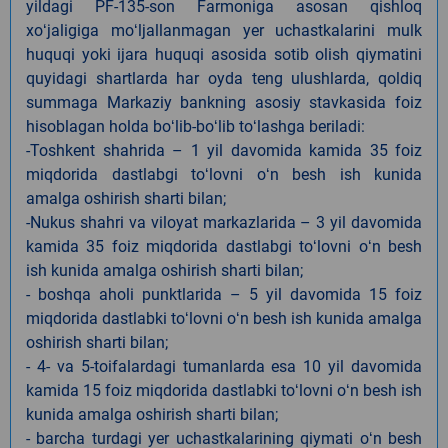
yildagi PF-135-son Farmoniga asosan qishloq
xoʻjaligiga moʻljallanmagan yer uchastkalarini mulk
huquqi yoki ijara huquqi asosida sotib olish qiymatini
quyidagi shartlarda har oyda teng ulushlarda, qoldiq
summaga Markaziy bankning asosiy stavkasida foiz
hisoblagan holda boʻlib-boʻlib toʻlashga beriladi:
-Toshkent shahrida – 1 yil davomida kamida 35 foiz
miqdorida dastlabgi toʻlovni oʻn besh ish kunida
amalga oshirish sharti bilan;
-Nukus shahri va viloyat markazlarida – 3 yil davomida
kamida 35 foiz miqdorida dastlabgi toʻlovni oʻn besh
ish kunida amalga oshirish sharti bilan;
- boshqa aholi punktlarida – 5 yil davomida 15 foiz
miqdorida dastlabki toʻlovni oʻn besh ish kunida amalga
oshirish sharti bilan;
- 4- va 5-toifalardagi tumanlarda esa 10 yil davomida
kamida 15 foiz miqdorida dastlabki toʻlovni oʻn besh ish
kunida amalga oshirish sharti bilan;
- barcha turdagi yer uchastkalarining qiymati oʻn besh