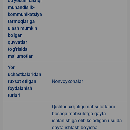
ob'yektini tashqi
muhandislik-
kommunikatsiya
tarmoqlariga
ulash mumkin
bo'lgan
quvvatlar
to'g'risida
ma'lumotlar
Yer
uchastkalaridan
ruxsat etilgan
Nonvoyxonalar
foydalanish
turlari
Qishloq xo‘jaligi mahsulotlarini
boshqa mahsulotga qayta
ishlanishiga olib keladigan usulda
qayta ishlash bo‘yicha