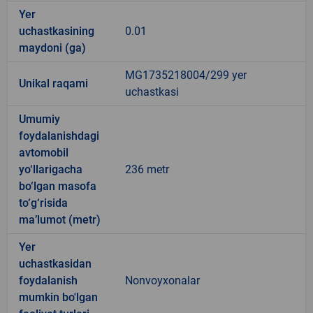
Yer
uchastkasining
0.01
maydoni (ga)
MG1735218004/299 yer
Unikal raqami
uchastkasi
Umumiy
foydalanishdagi
avtomobil
yo‘llarigacha
236 metr
bo‘lgan masofa
to‘g‘risida
ma’lumot (metr)
Yer
uchastkasidan
foydalanish
Nonvoyxonalar
mumkin bo'lgan