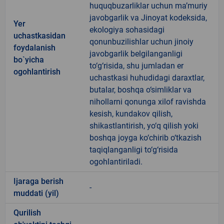
huquqbuzarliklar uchun ma’muriy
javobgarlik va Jinoyat kodeksida,
Yer
ekologiya sohasidagi
uchastkasidan
qonunbuzilishlar uchun jinoiy
foydalanish
javobgarlik belgilanganligi
bo`yicha
to‘g‘risida, shu jumladan er
ogohlantirish
uchastkasi huhudidagi daraxtlar,
butalar, boshqa o‘simliklar va
nihollarni qonunga xilof ravishda
kesish, kundakov qilish,
shikastlantirish, yo‘q qilish yoki
boshqa joyga ko‘chirib o‘tkazish
taqiqlanganligi to‘g‘risida
ogohlantiriladi.
Ijaraga berish
-
muddati (yil)
Qurilish