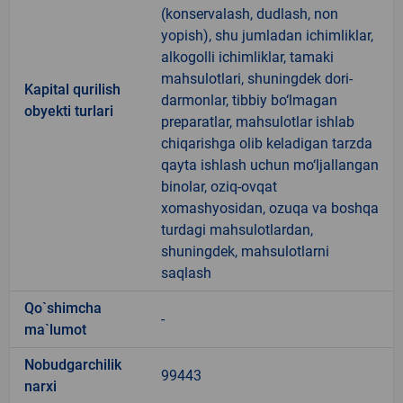
(konservalash, dudlash, non
yopish), shu jumladan ichimliklar,
alkogolli ichimliklar, tamaki
mahsulotlari, shuningdek dori-
Kapital qurilish
darmonlar, tibbiy bo‘lmagan
obyekti turlari
preparatlar, mahsulotlar ishlab
chiqarishga olib keladigan tarzda
qayta ishlash uchun mo‘ljallangan
binolar, oziq-ovqat
xomashyosidan, ozuqa va boshqa
turdagi mahsulotlardan,
shuningdek, mahsulotlarni
saqlash
Qo`shimcha
-
ma`lumot
Nobudgarchilik
99443
narxi