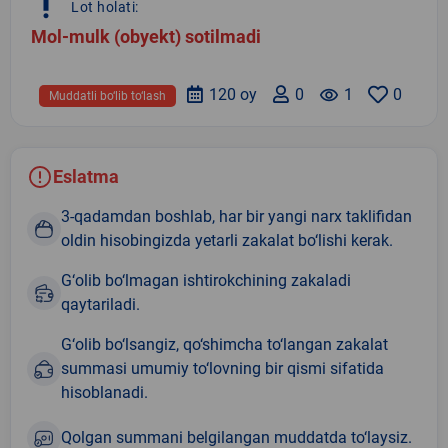
priority_high
Lot holati:
Mol-mulk (obyekt) sotilmadi
120 oy
0
remove_red_eye
1
0
Muddatli bo‘lib to‘lash
Eslatma
3-qadamdan boshlab, har bir yangi narx taklifidan
oldin hisobingizda yetarli zakalat bo‘lishi kerak.
G‘olib bo‘lmagan ishtirokchining zakaladi
qaytariladi.
G‘olib bo‘lsangiz, qo‘shimcha to‘langan zakalat
summasi umumiy to‘lovning bir qismi sifatida
hisoblanadi.
Qolgan summani belgilangan muddatda to‘laysiz.