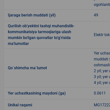
ogohlanti
Ijaraga berish muddati (yil)
49
Qurilish ob'yektini tashqi muhandislik-
kommunikatsiya tarmoqlariga ulash
Elektr to
mumkin bo'lgan quvvatlar to'g'risida
ma'lumotlar
Yer uchas
muddati 
oshmasli
Qo`shimcha ma`lumot
2 yil; ye
3 yil; ye
4 yil; ye
Yer uchastkasining maydoni (ga)
0.0611
Unikal raqami
MG172221