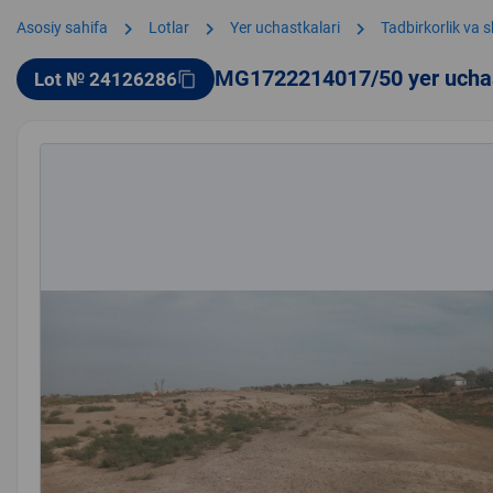
chevron_right
chevron_right
chevron_right
Asosiy sahifa
Lotlar
Yer uchastkalari
Tadbirkorlik va 
MG1722214017/50 yer ucha
Lot № 24126286
content_copy