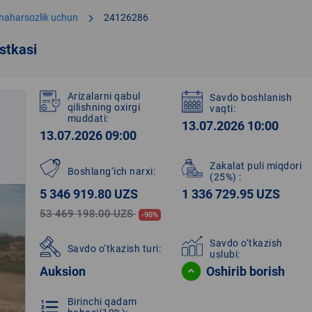
chevron_right
shaharsozlik uchun
24126286
stkasi
Arizalarni qabul
Savdo boshlanish
qilishning oxirgi
vaqti:
muddati:
13.07.2026 10:00
13.07.2026 09:00
Zakalat puli miqdori
Boshlang‘ich narxi:
(25%)
:
5 346 919.80 UZS
1 336 729.95 UZS
53 469 198.00 UZS
-90%
Savdo o‘tkazish
Savdo o‘tkazish turi:
uslubi:
Auksion
Oshirib borish
Birinchi qadam
format_list_numbered