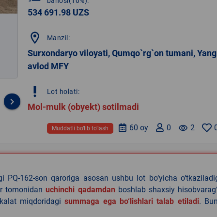
bahosi(10%):
534 691.98 UZS
location_on
Manzil:
Surxondaryo viloyati, Qumqo`rg`on tumani, Yang
avlod MFY
priority_high
Lot holati:
keyboard_arrow_right
Mol-mulk (obyekt) sotilmadi
60 oy
0
remove_red_eye
2
Muddatli bo‘lib to‘lash
agi PQ-162-son qaroriga asosan ushbu lot bo‘yicha o‘tkazilad
lar tomonidan
uchinchi qadamdan
boshlab shaxsiy hisobvarag‘
akalat miqdoridagi
summaga ega bo‘lishlari talab etiladi
. Bu