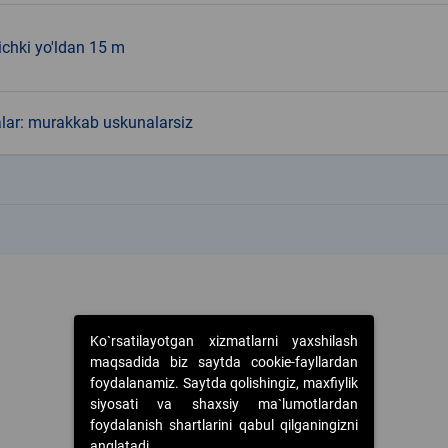
ichki yo'ldan 15 m
alar: murakkab uskunalarsiz
k
k
Ko`rsatilayotgan xizmatlarni yaxshilash
maqsadida biz saytda cookie-fayllardan
foydalanamiz. Saytda qolishingiz, maxfiylik
siyosati va shaxsiy ma`lumotlardan
foydalanish shartlarini qabul qilganingizni
anglatadi.