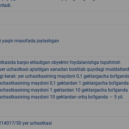
riladi.
ki yaqin masofada joylashgan
tkasida barpo etiladigan obyektni foydalanishga topshirish
yer uchastkasi ajratilgan sanadan boshlab quyidagi muddatlar
gi kerak: yer uchastkasining maydoni 0,1 gektargacha bo‘lgand
r uchastkasining maydoni 0,1 gektardan 1 gektargacha bo‘lgand
r uchastkasining maydoni 1 gektardan 10 gektargacha bo‘lganda
r uchastkasining maydoni 10 gektardan ortiq bo‘lganda — 5 yil.
4017/50 yer uchastkasi