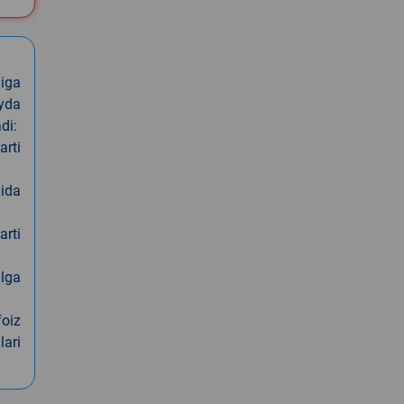
iga
oyda
di:
arti
nida
arti
alga
foiz
lari