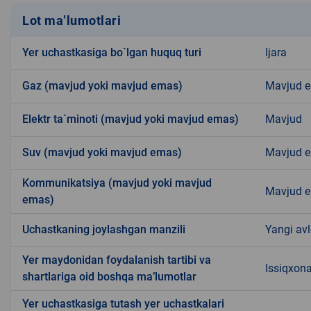
Lot ma’lumotlari
Yer uchastkasiga bo`lgan huquq turi
Ijara
Gaz (mavjud yoki mavjud emas)
Mavjud 
Elektr ta`minoti (mavjud yoki mavjud emas)
Mavjud
Suv (mavjud yoki mavjud emas)
Mavjud 
Kommunikatsiya (mavjud yoki mavjud
Mavjud 
emas)
Uchastkaning joylashgan manzili
Yangi av
Yer maydonidan foydalanish tartibi va
Issiqxona
shartlariga oid boshqa ma’lumotlar
Yer uchastkasiga tutash yer uchastkalari