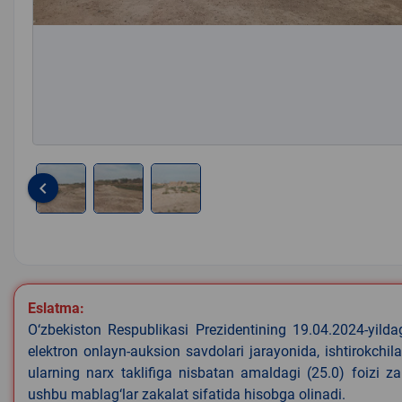
keyboard_arrow_left
Item
1
of
3
Eslatma:
O‘zbekiston Respublikasi Prezidentining 19.04.2024-yild
elektron onlayn-auksion savdolari jarayonida, ishtirokchi
ularning narx taklifiga nisbatan amaldagi (25.0) foizi z
ushbu mablag‘lar zakalat sifatida hisobga olinadi.