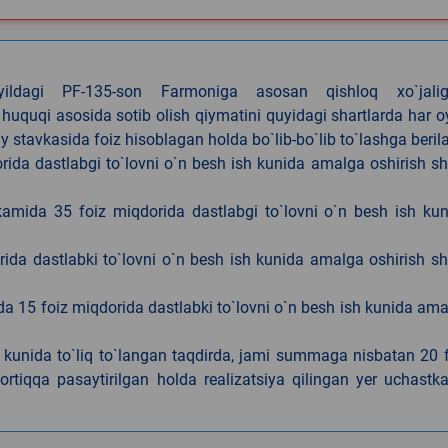
4-yildagi PF-135-son Farmoniga asosan qishloq xo`jalig
 huquqi asosida sotib olish qiymatini quyidagi shartlarda har 
tavkasida foiz hisoblagan holda bo`lib-bo`lib to`lashga berila
ida dastlabgi to`lovni o`n besh ish kunida amalga oshirish sh
kamida 35 foiz miqdorida dastlabgi to`lovni o`n besh ish ku
rida dastlabki to`lovni o`n besh ish kunida amalga oshirish sh
da 15 foiz miqdorida dastlabki to`lovni o`n besh ish kunida am
h kunida to`liq to`langan taqdirda, jami summaga nisbatan 20 
rtiqqa pasaytirilgan holda realizatsiya qilingan yer uchastka