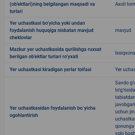
(ob’ektlari)ning belgilangan maqsadi va
Axoli tom
turlari
Yer uchastkasi bo‘yicha yoki undan
foydalanish huquqiga nisbatan mavjud
mavjud
cheklovlar
Mazkur yer uchastkasida qurilishga ruxsat
Issiqxona
berilgan ob’ektlar turlari ro‘yxati
Yer uchastkasi kiradigan yerlar toifasi
Yer uchas
Savdo g‘o
to‘g‘risi
tabiatda
javobgarl
Yer uchastkasidan foydalanish bo`yicha
uchun jin
ogohlantirish
uchastkas
qonunga x
yoki bosh