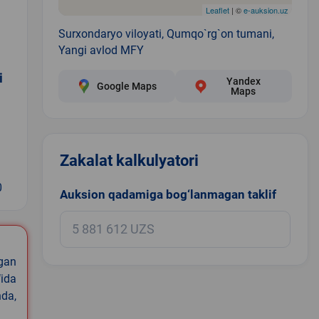
Leaflet
| ©
e-auksion.uz
Surxondaryo viloyati, Qumqo`rg`on tumani,
Yangi avlod MFY
i
Yandex
Google Maps
Maps
Zakalat kalkulyatori
0
Auksion qadamiga bog‘lanmagan taklif
igan
ida
nda,