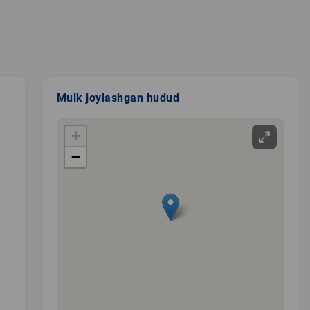
Mulk joylashgan hudud
+
−