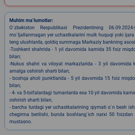
Muhim ma’lumotlar:
O`zbekiston Respublikasi Prezidentining 06.09.202
mo`ljallanmagan yer uchastkalarini mulk huquqi yoki ijara
teng ulushlarda, qoldiq summaga Markaziy bankning asosiy s
-Toshkent shahrida - 1 yil davomida kamida 35 foiz miqdor
bilan;
-Nukus shahri va viloyat markazlarida - 3 yil davomida 
amalga oshirish sharti bilan;
- boshqa aholi punktlarida - 5 yil davomida 15 foiz miqdo
bilan;
- 4- va 5-toifalardagi tumanlarda esa 10 yil davomida kami
oshirish sharti bilan;
- barcha turdagi yer uchastkalarining qiymati o`n besh is
chegirma berilishi, bunda boshlang`ich narxi 50 foizdan o
mustasno.