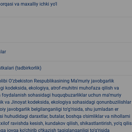
orqasi va maxalliy ichki yo'l
lar
tkalari (tadbirkorlik)
libi O‘zbekiston Respublikasining Ma’muriy javobgarlik
dagi kodeksida, ekologiya, atrof-muhitni muhofaza qilish va
n foydalanish sohasidagi huquqbuzarliklar uchun ma’muriy
ik va Jinoyat kodeksida, ekologiya sohasidagi qonunbuzilishlar
oiy javobgarlik belgilanganligi to‘g‘risida, shu jumladan er
i huhudidagi daraxtlar, butalar, boshqa o‘simliklar va nihollarni
ilof ravishda kesish, kundakov qilish, shikastlantirish, yo‘q qili
qa joyga ko‘chirib o‘tkazish taqiqlanganligi to‘g‘risida