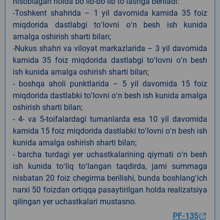
hisoblagan holda boʻlib-boʻlib toʻlashga beriladi:
-Toshkent shahrida – 1 yil davomida kamida 35 foiz
miqdorida dastlabgi toʻlovni oʻn besh ish kunida
amalga oshirish sharti bilan;
-Nukus shahri va viloyat markazlarida – 3 yil davomida
kamida 35 foiz miqdorida dastlabgi toʻlovni oʻn besh
ish kunida amalga oshirish sharti bilan;
- boshqa aholi punktlarida – 5 yil davomida 15 foiz
miqdorida dastlabki toʻlovni oʻn besh ish kunida amalga
oshirish sharti bilan;
- 4- va 5-toifalardagi tumanlarda esa 10 yil davomida
kamida 15 foiz miqdorida dastlabki toʻlovni oʻn besh ish
kunida amalga oshirish sharti bilan;
- barcha turdagi yer uchastkalarining qiymati oʻn besh
ish kunida toʻliq toʻlangan taqdirda, jami summaga
nisbatan 20 foiz chegirma berilishi, bunda boshlangʻich
narxi 50 foizdan ortiqqa pasaytirilgan holda realizatsiya
qilingan yer uchastkalari mustasno.
PF-135