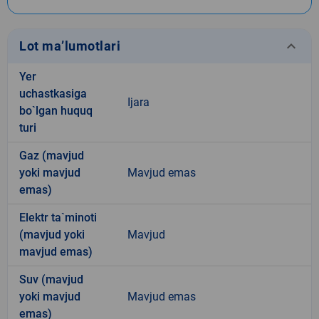
keyboard_arrow_down
Lot ma’lumotlari
Yer
uchastkasiga
Ijara
bo`lgan huquq
turi
Gaz (mavjud
yoki mavjud
Mavjud emas
emas)
Elektr ta`minoti
(mavjud yoki
Mavjud
mavjud emas)
Suv (mavjud
yoki mavjud
Mavjud emas
emas)