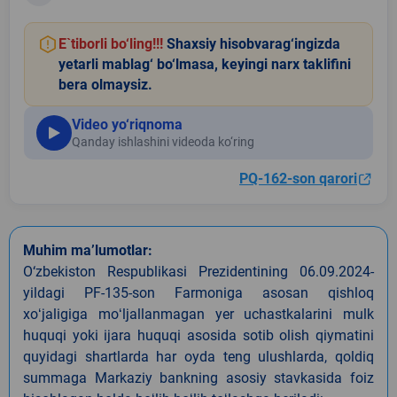
E`tiborli bo‘ling!!!
Shaxsiy hisobvarag‘ingizda
yetarli mablag‘ bo‘lmasa, keyingi narx taklifini
bera olmaysiz.
Video yo‘riqnoma
Qanday ishlashini videoda ko‘ring
PQ-162-son qarori
Muhim ma’lumotlar:
O‘zbekiston Respublikasi Prezidentining 06.09.2024-
yildagi PF-135-son Farmoniga asosan qishloq
xoʻjaligiga moʻljallanmagan yer uchastkalarini mulk
huquqi yoki ijara huquqi asosida sotib olish qiymatini
quyidagi shartlarda har oyda teng ulushlarda, qoldiq
summaga Markaziy bankning asosiy stavkasida foiz