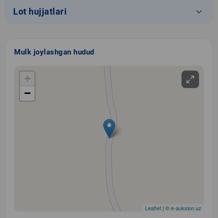
keyboard_arrow_down
Lot hujjatlari
Mulk joylashgan hudud
+
−
Leaflet
| ©
e-auksion.uz