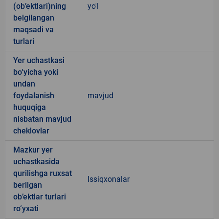
(ob’ektlari)ning
yo'l
belgilangan
maqsadi va
turlari
Yer uchastkasi
bo‘yicha yoki
undan
foydalanish
mavjud
huquqiga
nisbatan mavjud
cheklovlar
Mazkur yer
uchastkasida
qurilishga ruxsat
Issiqxonalar
berilgan
ob’ektlar turlari
ro‘yxati