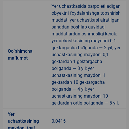
Yer uchastkasida barpo etiladigan
obyektni foydalanishga topshirish
muddati yer uchastkasi ajratilgan
sanadan boshlab quyidagi
muddatlardan oshmasligi kerak:
yer uchastkasining maydoni 0,1
gektargacha bo‘lganda — 2 yil; yer
Qo`shimcha
uchastkasining maydoni 0,1
ma`lumot
gektardan 1 gektargacha
bo‘lganda — 3 yil; yer
uchastkasining maydoni 1
gektardan 10 gektargacha
bo‘lganda — 4 yil; yer
uchastkasining maydoni 10
gektardan ortiq bo‘lganda — 5 yil.
Yer
uchastkasining
0.0415
maydoni (ga)