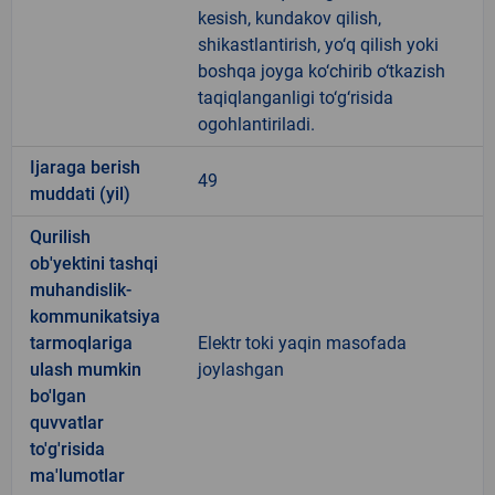
kesish, kundakov qilish,
shikastlantirish, yo‘q qilish yoki
boshqa joyga ko‘chirib o‘tkazish
taqiqlanganligi to‘g‘risida
ogohlantiriladi.
Ijaraga berish
49
muddati (yil)
Qurilish
ob'yektini tashqi
muhandislik-
kommunikatsiya
tarmoqlariga
Elektr toki yaqin masofada
ulash mumkin
joylashgan
bo'lgan
quvvatlar
to'g'risida
ma'lumotlar