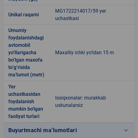
MG1722214017/59 yer
Unikal raqami
uchastkasi
Umumiy
foydalanishdagi
avtomobil
yo‘llarigacha
Maxalliy ichki yo'ldan 15 m
bo‘lgan masofa
to‘g‘risida
ma’lumot (metr)
Yer
uchastkasidan
Issiqxonalar: murakkab
foydalanish
uskunalarsiz
mumkin bo'lgan
faoliyat turlari
keyboard_arrow_down
Buyurtmachi ma’lumotlari