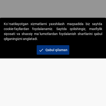
Copyright © 2017-2026. "Elektron onlayn-auksionlarni tashkil etish"
Ko`rsatilayotgan xizmatlarni yaxshilash maqsadida biz saytda
AJ. Barcha huquqlar himoyalangan
cookie-fayllardan foydalanamiz. Saytda qolishingiz, maxfiylik
siyosati va shaxsiy ma`lumotlardan foydalanish shartlarini qabul
qilganingizni anglatadi.
check
Qabul qilaman
+998 71 202-21-11
Veb-saytdagi axborot materiallaridan boshqa
shaxslar foydalanganda jamiyatning korporativ veb-
saytiga majburiy havolalar ko‘rsatilishi kerak