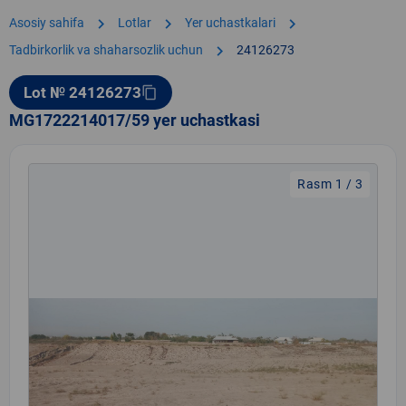
chevron_right
chevron_right
chevron_right
Asosiy sahifa
Lotlar
Yer uchastkalari
chevron_right
Tadbirkorlik va shaharsozlik uchun
24126273
Lot № 24126273
content_copy
MG1722214017/59 yer uchastkasi
Rasm 1 / 3