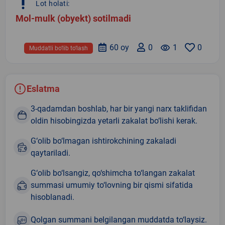
priority_high
Lot holati:
Mol-mulk (obyekt) sotilmadi
60 oy
0
remove_red_eye
1
0
Muddatli bo‘lib to‘lash
Eslatma
3-qadamdan boshlab, har bir yangi narx taklifidan
oldin hisobingizda yetarli zakalat bo‘lishi kerak.
G‘olib bo‘lmagan ishtirokchining zakaladi
qaytariladi.
G‘olib bo‘lsangiz, qo‘shimcha to‘langan zakalat
summasi umumiy to‘lovning bir qismi sifatida
hisoblanadi.
Qolgan summani belgilangan muddatda to‘laysiz.