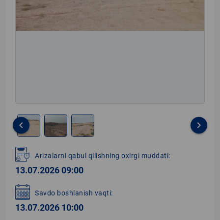
keyboard_arrow_left
keyboard_arrow_right
Item
1
Arizalarni qabul qilishning oxirgi muddati:
of
13.07.2026 09:00
3
Savdo boshlanish vaqti:
13.07.2026 10:00