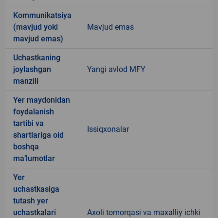
Kommunikatsiya
(mavjud yoki
Mavjud emas
mavjud emas)
Uchastkaning
joylashgan
Yangi avlod MFY
manzili
Yer maydonidan
foydalanish
tartibi va
Issiqxonalar
shartlariga oid
boshqa
ma’lumotlar
Yer
uchastkasiga
tutash yer
uchastkalari
Axoli tomorqasi va maxalliy ichki