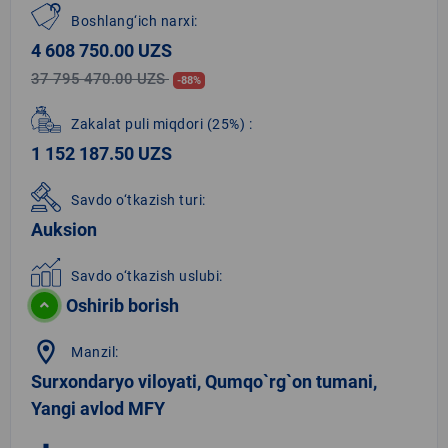
Boshlang‘ich narxi:
4 608 750.00 UZS
37 795 470.00 UZS
-88%
Zakalat puli miqdori
(25%)
:
1 152 187.50 UZS
Savdo o‘tkazish turi:
Auksion
Savdo o‘tkazish uslubi:
Oshirib borish
location_on
Manzil:
Surxondaryo viloyati, Qumqo`rg`on tumani,
Yangi avlod MFY