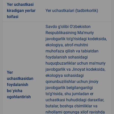
Yer uchastkasi
kiradigan yerlar
Yer uchastkalari (tadbirkorlik)
toifasi
Savdo g‘olibi O‘zbekiston
Respublikasining Ma’muriy
javobgarlik to‘g‘risidagi kodeksida,
ekologiya, atrof-muhitni
muhofaza qilish va tabiatdan
foydalanish sohasidagi
huquqbuzarliklar uchun ma’muriy
javobgarlik va Jinoyat kodeksida,
Yer
ekologiya sohasidagi
uchastkasidan
qonunbuzilishlar uchun jinoiy
foydalanish
javobgarlik belgilanganligi
bo`yicha
to‘g‘risida, shu jumladan er
ogohlantirish
uchastkasi huhudidagi daraxtlar,
butalar, boshqa o‘simliklar va
nihollarni qonunga xilof ravishda