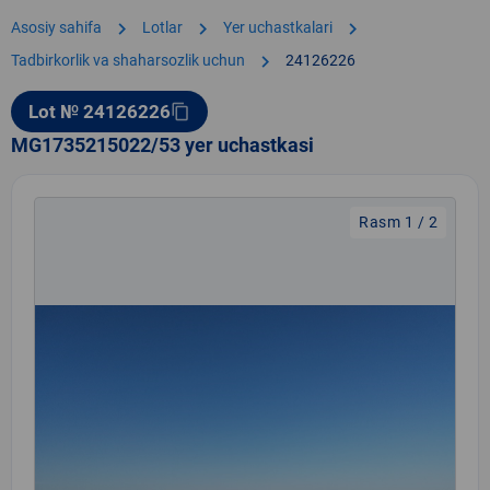
chevron_right
chevron_right
chevron_right
Asosiy sahifa
Lotlar
Yer uchastkalari
chevron_right
Tadbirkorlik va shaharsozlik uchun
24126226
Lot № 24126226
content_copy
MG1735215022/53 yer uchastkasi
Rasm 1 / 2