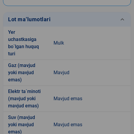
keyboard_arrow_down
Lot ma’lumotlari
Yer
uchastkasiga
Mulk
bo`lgan huquq
turi
Gaz (mavjud
yoki mavjud
Mavjud
emas)
Elektr ta`minoti
(mavjud yoki
Mavjud emas
mavjud emas)
Suv (mavjud
yoki mavjud
Mavjud emas
emas)