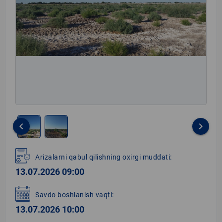
keyboard_arrow_left
keyboard_arrow_right
Item
1
Arizalarni qabul qilishning oxirgi muddati:
of
13.07.2026 09:00
2
Savdo boshlanish vaqti:
13.07.2026 10:00