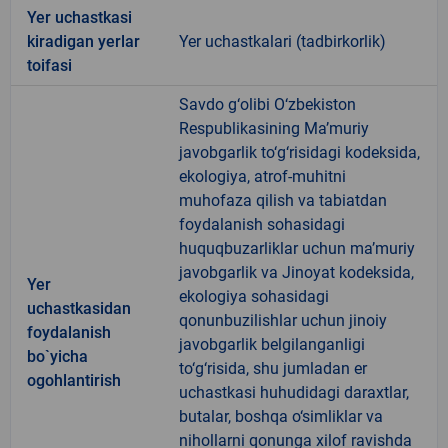
Yer uchastkasi
kiradigan yerlar
Yer uchastkalari (tadbirkorlik)
toifasi
Savdo g‘olibi O‘zbekiston
Respublikasining Ma’muriy
javobgarlik to‘g‘risidagi kodeksida,
ekologiya, atrof-muhitni
muhofaza qilish va tabiatdan
foydalanish sohasidagi
huquqbuzarliklar uchun ma’muriy
javobgarlik va Jinoyat kodeksida,
Yer
ekologiya sohasidagi
uchastkasidan
qonunbuzilishlar uchun jinoiy
foydalanish
javobgarlik belgilanganligi
bo`yicha
to‘g‘risida, shu jumladan er
ogohlantirish
uchastkasi huhudidagi daraxtlar,
butalar, boshqa o‘simliklar va
nihollarni qonunga xilof ravishda