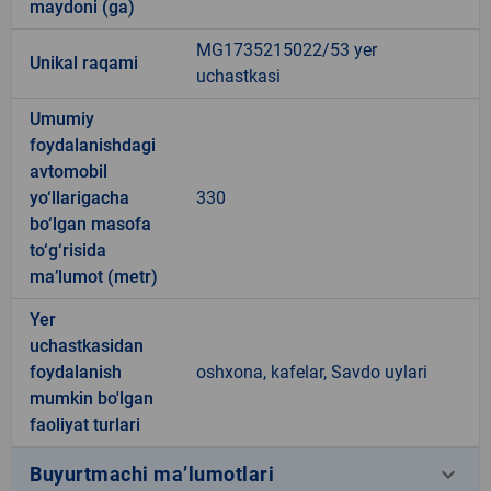
maydoni (ga)
MG1735215022/53 yer
Unikal raqami
uchastkasi
Umumiy
foydalanishdagi
avtomobil
yo‘llarigacha
330
bo‘lgan masofa
to‘g‘risida
ma’lumot (metr)
Yer
uchastkasidan
foydalanish
oshxona, kafelar, Savdo uylari
mumkin bo'lgan
faoliyat turlari
keyboard_arrow_down
Buyurtmachi ma’lumotlari