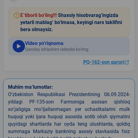
E`tiborli bo‘ling!!!
Shaxsiy hisobvarag‘ingizda
yetarli mablag‘ bo‘lmasa, keyingi narx taklifini
bera olmaysiz.
Video yo‘riqnoma
Qanday ishlashini videoda ko‘ring
PQ-162-son qarori
Muhim ma’lumotlar:
O‘zbekiston Respublikasi Prezidentining 06.09.2024-
yildagi PF-135-son Farmoniga asosan qishloq
xoʻjaligiga moʻljallanmagan yer uchastkalarini mulk
huquqi yoki ijara huquqi asosida sotib olish qiymatini
quyidagi shartlarda har oyda teng ulushlarda, qoldiq
summaga Markaziy bankning asosiy stavkasida foiz