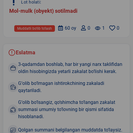
priority_high
Lot holati:
Mol-mulk (obyekt) sotilmadi
60 oy
0
remove_red_eye
1
0
Muddatli bo‘lib to‘lash
Eslatma
3-qadamdan boshlab, har bir yangi narx taklifidan
oldin hisobingizda yetarli zakalat bo‘lishi kerak.
G‘olib bo‘lmagan ishtirokchining zakaladi
qaytariladi.
G‘olib bo‘lsangiz, qo‘shimcha to‘langan zakalat
summasi umumiy to‘lovning bir qismi sifatida
hisoblanadi.
Qolgan summani belgilangan muddatda to‘laysiz.