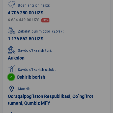
Boshlang‘ich narxi:
4 706 250.00 UZS
6 684 449.00 UZS
-30%
Zakalat puli miqdori
(25%)
:
1 176 562.50 UZS
Savdo o‘tkazish turi:
Auksion
Savdo o‘tkazish uslubi:
Oshirib borish
location_on
Manzil:
Qoraqalpog`iston Respublikasi, Qo`ng`irot
tumani, Qumbiz MFY