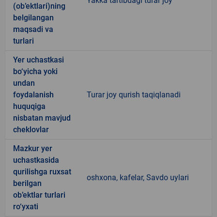
Yakka tartibdagi turar joy
(ob’ektlari)ning
belgilangan
maqsadi va
turlari
Yer uchastkasi
bo‘yicha yoki
undan
foydalanish
Turar joy qurish taqiqlanadi
huquqiga
nisbatan mavjud
cheklovlar
Mazkur yer
uchastkasida
qurilishga ruxsat
oshxona, kafelar, Savdo uylari
berilgan
ob’ektlar turlari
ro‘yxati