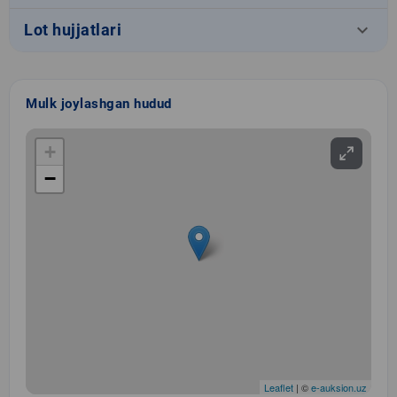
keyboard_arrow_down
Lot hujjatlari
Mulk joylashgan hudud
+
−
Leaflet
| ©
e-auksion.uz