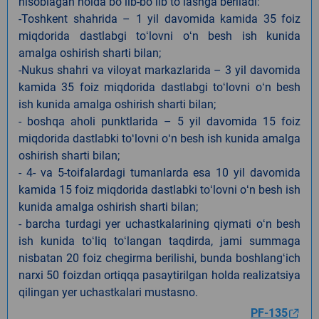
hisoblagan holda boʻlib-boʻlib toʻlashga beriladi:
-Toshkent shahrida – 1 yil davomida kamida 35 foiz
miqdorida dastlabgi toʻlovni oʻn besh ish kunida
amalga oshirish sharti bilan;
-Nukus shahri va viloyat markazlarida – 3 yil davomida
kamida 35 foiz miqdorida dastlabgi toʻlovni oʻn besh
ish kunida amalga oshirish sharti bilan;
- boshqa aholi punktlarida – 5 yil davomida 15 foiz
miqdorida dastlabki toʻlovni oʻn besh ish kunida amalga
oshirish sharti bilan;
- 4- va 5-toifalardagi tumanlarda esa 10 yil davomida
kamida 15 foiz miqdorida dastlabki toʻlovni oʻn besh ish
kunida amalga oshirish sharti bilan;
- barcha turdagi yer uchastkalarining qiymati oʻn besh
ish kunida toʻliq toʻlangan taqdirda, jami summaga
nisbatan 20 foiz chegirma berilishi, bunda boshlangʻich
narxi 50 foizdan ortiqqa pasaytirilgan holda realizatsiya
qilingan yer uchastkalari mustasno.
PF-135