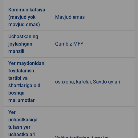
Kommunikatsiya
(mavjud yoki
Mavjud emas
mavjud emas)
Uchastkaning
joylashgan
Qumbiz MFY
manzili
Yer maydonidan
foydalanish
tartibi va
oshxona, kafelar, Savdo uylari
shartlariga oid
boshqa
ma’lumotlar
Yer
uchastkasiga
tutash yer
uchastkalari