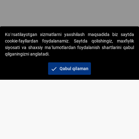
Copyright © 2017-2026. "Elektron onlayn-auksionlarni tashkil etish"
Ko`rsatilayotgan xizmatlarni yaxshilash maqsadida biz saytda
AJ. Barcha huquqlar himoyalangan
cookie-fayllardan foydalanamiz. Saytda qolishingiz, maxfiylik
siyosati va shaxsiy ma`lumotlardan foydalanish shartlarini qabul
qilganingizni anglatadi.
check
Qabul qilaman
+998 71 202-21-11
Veb-saytdagi axborot materiallaridan boshqa
shaxslar foydalanganda jamiyatning korporativ veb-
saytiga majburiy havolalar ko‘rsatilishi kerak