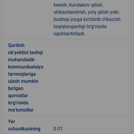
kesish, kundakov qilish,
shikastlantirish, yo‘q qilish yoki
boshqa joyga ko‘chirib o‘tkazish
taqiqlanganligi to‘g‘risida
ogohlantiriladi.
Qurilish
ob'yektini tashqi
muhandislik-
kommunikatsiya
tarmoqlariga
ulash mumkin
bo'lgan
quvvatlar
to'g'risida
ma'lumotlar
Yer
uchastkasining
0.01