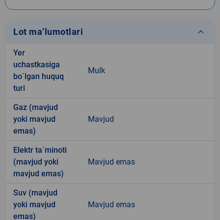
keyboard_arrow_down
Lot ma’lumotlari
Yer
uchastkasiga
Mulk
bo`lgan huquq
turi
Gaz (mavjud
yoki mavjud
Mavjud
emas)
Elektr ta`minoti
(mavjud yoki
Mavjud emas
mavjud emas)
Suv (mavjud
yoki mavjud
Mavjud emas
emas)