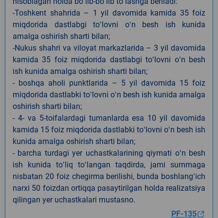
hisoblagan holda boʻlib-boʻlib toʻlashga beriladi:
-Toshkent shahrida – 1 yil davomida kamida 35 foiz
miqdorida dastlabgi toʻlovni oʻn besh ish kunida
amalga oshirish sharti bilan;
-Nukus shahri va viloyat markazlarida – 3 yil davomida
kamida 35 foiz miqdorida dastlabgi toʻlovni oʻn besh
ish kunida amalga oshirish sharti bilan;
- boshqa aholi punktlarida – 5 yil davomida 15 foiz
miqdorida dastlabki toʻlovni oʻn besh ish kunida amalga
oshirish sharti bilan;
- 4- va 5-toifalardagi tumanlarda esa 10 yil davomida
kamida 15 foiz miqdorida dastlabki toʻlovni oʻn besh ish
kunida amalga oshirish sharti bilan;
- barcha turdagi yer uchastkalarining qiymati oʻn besh
ish kunida toʻliq toʻlangan taqdirda, jami summaga
nisbatan 20 foiz chegirma berilishi, bunda boshlangʻich
narxi 50 foizdan ortiqqa pasaytirilgan holda realizatsiya
qilingan yer uchastkalari mustasno.
PF-135