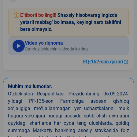
E`tiborli bo‘ling!!!
Shaxsiy hisobvarag‘ingizda
yetarli mablag‘ bo‘lmasa, keyingi narx taklifini
bera olmaysiz.
Video yo‘riqnoma
Qanday ishlashini videoda ko‘ring
PQ-162-son qarori
Muhim ma’lumotlar:
O‘zbekiston Respublikasi Prezidentining 06.09.2024-
yildagi PF-135-son Farmoniga asosan qishloq
xoʻjaligiga moʻljallanmagan yer uchastkalarini mulk
huquqi yoki ijara huquqi asosida sotib olish qiymatini
quyidagi shartlarda har oyda teng ulushlarda, qoldiq
summaga Markaziy bankning asosiy stavkasida foiz