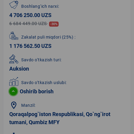
Boshlang‘ich narxi:
4 706 250.00 UZS
6 684 449.00 UZS
-30%
Zakalat puli miqdori
(25%)
:
1 176 562.50 UZS
Savdo o‘tkazish turi:
Auksion
Savdo o‘tkazish uslubi:
Oshirib borish
location_on
Manzil:
Qoraqalpog`iston Respublikasi, Qo`ng`irot
tumani, Qumbiz MFY