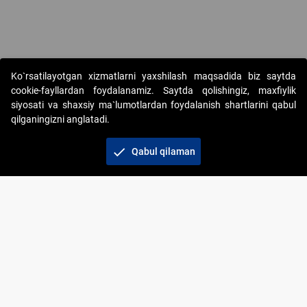
Copyright © 2017-2026. "Elektron onlayn-auksionlarni tashkil etish"
Ko`rsatilayotgan xizmatlarni yaxshilash maqsadida biz saytda
AJ. Barcha huquqlar himoyalangan
cookie-fayllardan foydalanamiz. Saytda qolishingiz, maxfiylik
siyosati va shaxsiy ma`lumotlardan foydalanish shartlarini qabul
qilganingizni anglatadi.
check
Qabul qilaman
+998 71 202-21-11
Veb-saytdagi axborot materiallaridan boshqa
shaxslar foydalanganda jamiyatning korporativ veb-
saytiga majburiy havolalar ko‘rsatilishi kerak