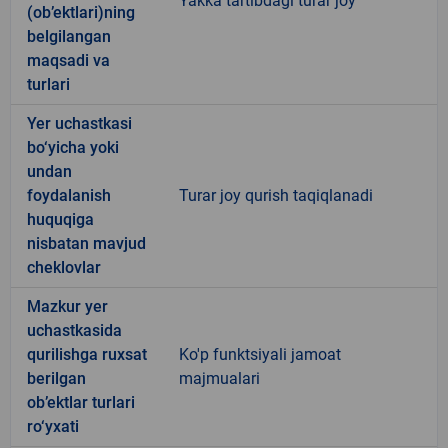
Yakka tartibdagi turar joy
(ob’ektlari)ning
belgilangan
maqsadi va
turlari
Yer uchastkasi
bo‘yicha yoki
undan
foydalanish
Turar joy qurish taqiqlanadi
huquqiga
nisbatan mavjud
cheklovlar
Mazkur yer
uchastkasida
qurilishga ruxsat
Ko'p funktsiyali jamoat
berilgan
majmualari
ob’ektlar turlari
ro‘yxati