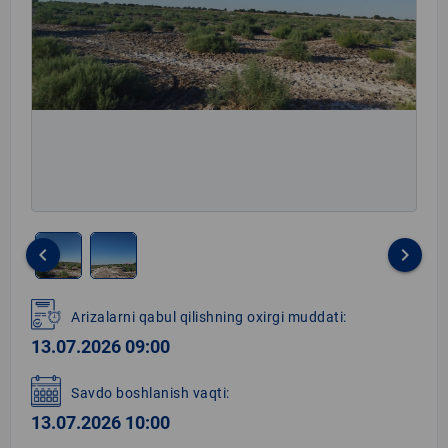
keyboard_arrow_left
keyboard_arrow_right
Item
1
Arizalarni qabul qilishning oxirgi muddati:
of
13.07.2026 09:00
2
Savdo boshlanish vaqti:
13.07.2026 10:00