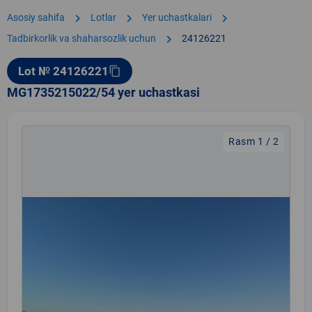
chevron_right
chevron_right
chevron_right
Asosiy sahifa
Lotlar
Yer uchastkalari
chevron_right
Tadbirkorlik va shaharsozlik uchun
24126221
Lot № 24126221
content_copy
MG1735215022/54 yer uchastkasi
Rasm 1 / 2