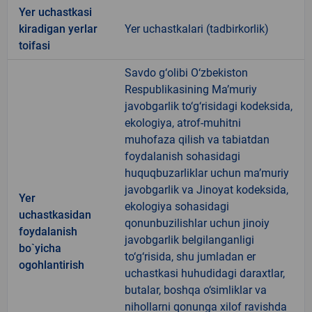
Yer uchastkasi
kiradigan yerlar
Yer uchastkalari (tadbirkorlik)
toifasi
Savdo g‘olibi O‘zbekiston
Respublikasining Ma’muriy
javobgarlik to‘g‘risidagi kodeksida,
ekologiya, atrof-muhitni
muhofaza qilish va tabiatdan
foydalanish sohasidagi
huquqbuzarliklar uchun ma’muriy
javobgarlik va Jinoyat kodeksida,
Yer
ekologiya sohasidagi
uchastkasidan
qonunbuzilishlar uchun jinoiy
foydalanish
javobgarlik belgilanganligi
bo`yicha
to‘g‘risida, shu jumladan er
ogohlantirish
uchastkasi huhudidagi daraxtlar,
butalar, boshqa o‘simliklar va
nihollarni qonunga xilof ravishda