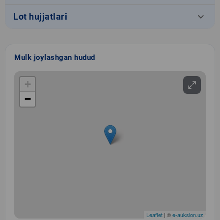
keyboard_arrow_down
Lot hujjatlari
Mulk joylashgan hudud
+
−
Leaflet
| ©
e-auksion.uz