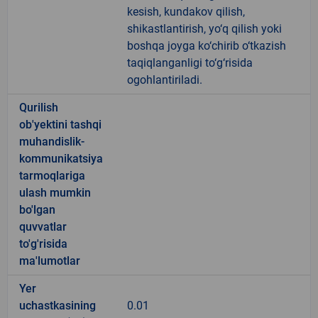
kesish, kundakov qilish,
shikastlantirish, yo‘q qilish yoki
boshqa joyga ko‘chirib o‘tkazish
taqiqlanganligi to‘g‘risida
ogohlantiriladi.
Qurilish
ob'yektini tashqi
muhandislik-
kommunikatsiya
tarmoqlariga
ulash mumkin
bo'lgan
quvvatlar
to'g'risida
ma'lumotlar
Yer
uchastkasining
0.01