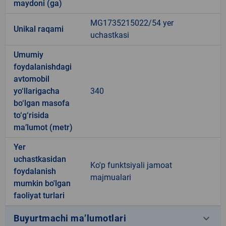
maydoni (ga)
MG1735215022/54 yer
Unikal raqami
uchastkasi
Umumiy
foydalanishdagi
avtomobil
yo‘llarigacha
340
bo‘lgan masofa
to‘g‘risida
ma’lumot (metr)
Yer
uchastkasidan
Ko'p funktsiyali jamoat
foydalanish
majmualari
mumkin bo'lgan
faoliyat turlari
keyboard_arrow_down
Buyurtmachi ma’lumotlari