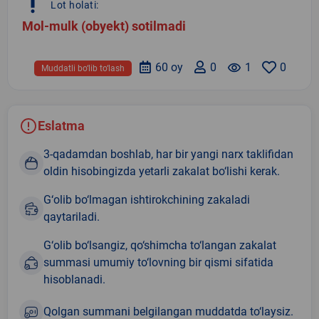
priority_high
Lot holati:
Mol-mulk (obyekt) sotilmadi
60 oy
0
remove_red_eye
1
0
Muddatli bo‘lib to‘lash
Eslatma
3-qadamdan boshlab, har bir yangi narx taklifidan
oldin hisobingizda yetarli zakalat bo‘lishi kerak.
G‘olib bo‘lmagan ishtirokchining zakaladi
qaytariladi.
G‘olib bo‘lsangiz, qo‘shimcha to‘langan zakalat
summasi umumiy to‘lovning bir qismi sifatida
hisoblanadi.
Qolgan summani belgilangan muddatda to‘laysiz.