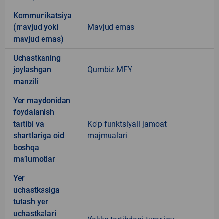
Kommunikatsiya
(mavjud yoki
Mavjud emas
mavjud emas)
Uchastkaning
joylashgan
Qumbiz MFY
manzili
Yer maydonidan
foydalanish
tartibi va
Ko'p funktsiyali jamoat
shartlariga oid
majmualari
boshqa
ma’lumotlar
Yer
uchastkasiga
tutash yer
uchastkalari