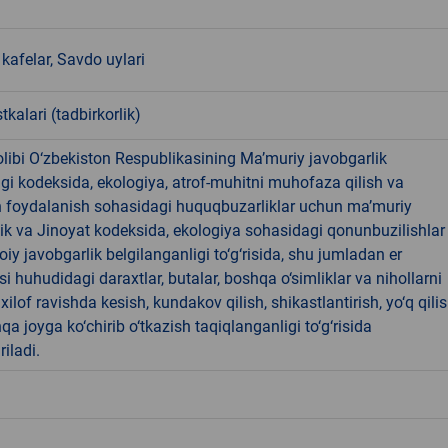
kafelar, Savdo uylari
tkalari (tadbirkorlik)
libi O‘zbekiston Respublikasining Ma’muriy javobgarlik
dagi kodeksida, ekologiya, atrof-muhitni muhofaza qilish va
n foydalanish sohasidagi huquqbuzarliklar uchun ma’muriy
ik va Jinoyat kodeksida, ekologiya sohasidagi qonunbuzilishlar
oiy javobgarlik belgilanganligi to‘g‘risida, shu jumladan er
i huhudidagi daraxtlar, butalar, boshqa o‘simliklar va nihollarni
ilof ravishda kesish, kundakov qilish, shikastlantirish, yo‘q qili
qa joyga ko‘chirib o‘tkazish taqiqlanganligi to‘g‘risida
riladi.