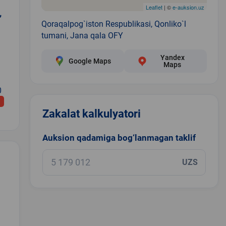
Leaflet
| ©
e-auksion.uz
,
Qoraqalpog`iston Respublikasi, Qonliko`l
tumani, Jana qala OFY
Yandex
Google Maps
Maps
0
Zakalat kalkulyatori
Auksion qadamiga bog‘lanmagan taklif
UZS
.