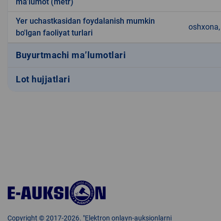
ma’lumot (metr)
Yer uchastkasidan foydalanish mumkin
oshxona, 
bo'lgan faoliyat turlari
Buyurtmachi ma’lumotlari
Lot hujjatlari
Copyright © 2017-2026. "Elektron onlayn-auksionlarni