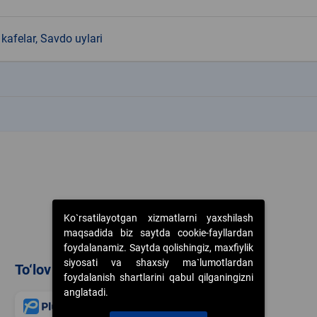
kafelar, Savdo uylari
k
k
Ko`rsatilayotgan xizmatlarni yaxshilash
maqsadida biz saytda cookie-fayllardan
foydalanamiz. Saytda qolishingiz, maxfiylik
siyosati va shaxsiy ma`lumotlardan
To‘lov usullari
foydalanish shartlarini qabul qilganingizni
anglatadi.