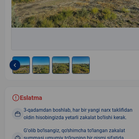
keyboard_arrow_left
Item
1
of
4
Eslatma
3-qadamdan boshlab, har bir yangi narx taklifidan
oldin hisobingizda yetarli zakalat bo‘lishi kerak.
G‘olib bo‘lsangiz, qo‘shimcha to‘langan zakalat
summasi umumiy to‘lovning bir qismi sifatida