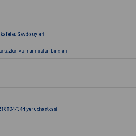
kafelar, Savdo uylari
rkazlari va majmualari binolari
8004/344 yer uchastkasi