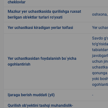
cheklovlar
Mazkur yer uchastkasida qurilishga ruxsat
oshxona, 
berilgan ob’ektlar turlari ro‘yxati
Yer uchastkasi kiradigan yerlar toifasi
Yer uchas
Savdo g‘o
to‘g‘risi
tabiatda
javobgarl
Yer uchastkasidan foydalanish bo`yicha
uchun jin
ogohlantirish
uchastkas
qonunga x
yoki bosh
ogohlanti
Ijaraga berish muddati (yil)
-
Qurilish ob'yektini tashqi muhandislik-