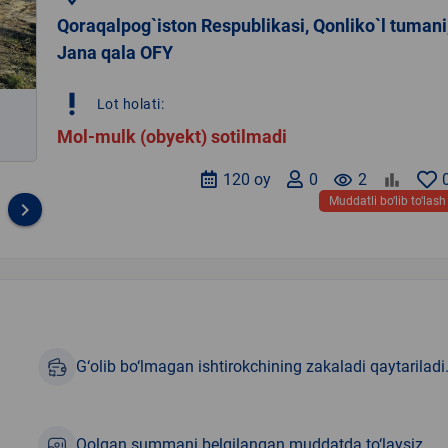
Qoraqalpog`iston Respublikasi, Qonliko`l tumani
Jana qala OFY
priority_high
Lot holati:
Mol-mulk (obyekt) sotilmadi
120 oy
0
remove_red_eye
2
Muddatli bo‘lib to‘lash
keyboard_arrow_right
G‘olib bo‘lmagan ishtirokchining zakaladi qaytariladi
Qolgan summani belgilangan muddatda to‘laysiz.