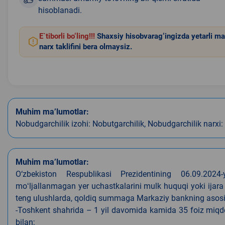
hisoblanadi.
E`tiborli bo‘ling!!!
Shaxsiy hisobvarag‘ingizda yetarli ma
narx taklifini bera olmaysiz.
Muhim ma’lumotlar:
Nobudgarchilik izohi: Nobutgarchilik, Nobudgarchilik narxi
Muhim ma’lumotlar:
O‘zbekiston Respublikasi Prezidentining 06.09.202
moʻljallanmagan yer uchastkalarini mulk huquqi yoki ijara
teng ulushlarda, qoldiq summaga Markaziy bankning asosiy s
-Toshkent shahrida – 1 yil davomida kamida 35 foiz miqdor
bilan;