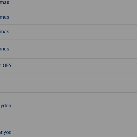
emas
emas
emas
emas
a OFY
aydon
ar yoq