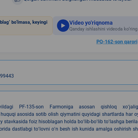
Video yo‘riqnoma
blag‘ bo‘lmasa, keyingi
Qanday ishlashini videoda ko‘ring
PQ-162-son qarori
: 99443
4-yildagi PF-135-son Farmoniga asosan qishloq xoʻjalig
 huquqi asosida sotib olish qiymatini quyidagi shartlarda har 
tavkasida foiz hisoblagan holda boʻlib-boʻlib toʻlashga berila
ida dastlabgi toʻlovni oʻn besh ish kunida amalga oshirish sh