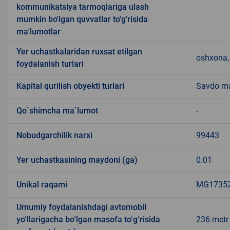
kommunikatsiya tarmoqlariga ulash
mumkin bo'lgan quvvatlar to'g'risida
ma'lumotlar
Yer uchastkalaridan ruxsat etilgan
oshxona, 
foydalanish turlari
Kapital qurilish obyekti turlari
Savdo ma
Qo`shimcha ma`lumot
-
Nobudgarchilik narxi
99443
Yer uchastkasining maydoni (ga)
0.01
Unikal raqami
MG173521
Umumiy foydalanishdagi avtomobil
yo‘llarigacha bo‘lgan masofa to‘g‘risida
236 metr