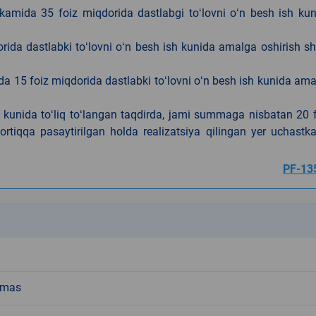
kamida 35 foiz miqdorida dastlabgi toʻlovni oʻn besh ish ku
rida dastlabki toʻlovni oʻn besh ish kunida amalga oshirish sh
da 15 foiz miqdorida dastlabki toʻlovni oʻn besh ish kunida am
h kunida toʻliq toʻlangan taqdirda, jami summaga nisbatan 20 
rtiqqa pasaytirilgan holda realizatsiya qilingan yer uchastka
PF-13
k
emas