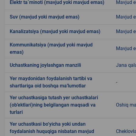
Elektr ta`minoti (mavjud yoki mavjud emas)
Mavjud 
Suv (mavjud yoki mavjud emas)
Mavjud 
Kanalizatsiya (mavjud yoki mavjud emas)
Mavjud 
Kommunikatsiya (mavjud yoki mavjud
Mavjud 
emas)
Uchastkaning joylashgan manzili
Jana qal
Yer maydonidan foydalanish tartibi va
-
shartlariga oid boshqa ma’lumotlar
Yer uchastkasiga tutash yer uchastkalari
(ob’ektlari)ning belgilangan maqsadi va
Oshiq m
turlari
Yer uchastkasi bo‘yicha yoki undan
foydalanish huquqiga nisbatan mavjud
Cheklovl