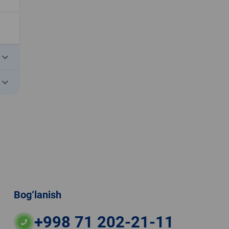
eyboard_arrow_down
eyboard_arrow_down
Bog‘lanish
+998 71 202-21-11