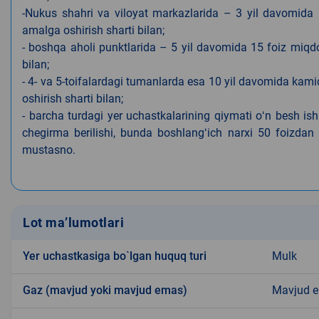
-Nukus shahri va viloyat markazlarida – 3 yil davomida 
amalga oshirish sharti bilan;
- boshqa aholi punktlarida – 5 yil davomida 15 foiz miqdo
bilan;
- 4- va 5-toifalardagi tumanlarda esa 10 yil davomida kami
oshirish sharti bilan;
- barcha turdagi yer uchastkalarining qiymati oʻn besh is
chegirma berilishi, bunda boshlangʻich narxi 50 foizdan o
mustasno.
Lot ma’lumotlari
Yer uchastkasiga bo`lgan huquq turi
Mulk
Gaz (mavjud yoki mavjud emas)
Mavjud 