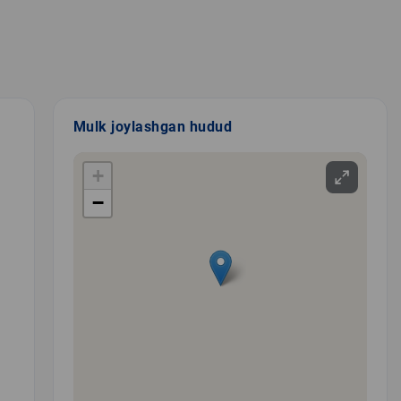
Mulk joylashgan hudud
+
−