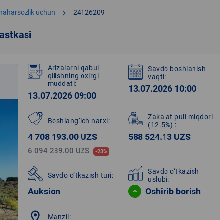
chevron_right
shaharsozlik uchun
24126209
astkasi
Arizalarni qabul
Savdo boshlanish
qilishning oxirgi
vaqti:
muddati:
13.07.2026 10:00
13.07.2026 09:00
Zakalat puli miqdori
Boshlang‘ich narxi:
(12.5%)
:
4 708 193.00 UZS
588 524.13 UZS
6 094 289.00 UZS
-23%
Savdo o‘tkazish
Savdo o‘tkazish turi:
uslubi:
Auksion
Oshirib borish
location_on
Manzil: