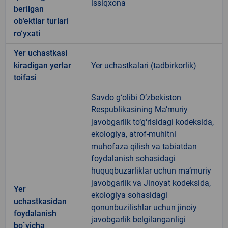
issiqxona
berilgan
ob’ektlar turlari
ro‘yxati
Yer uchastkasi
kiradigan yerlar
Yer uchastkalari (tadbirkorlik)
toifasi
Savdo g‘olibi O‘zbekiston
Respublikasining Ma’muriy
javobgarlik to‘g‘risidagi kodeksida,
ekologiya, atrof-muhitni
muhofaza qilish va tabiatdan
foydalanish sohasidagi
huquqbuzarliklar uchun ma’muriy
javobgarlik va Jinoyat kodeksida,
Yer
ekologiya sohasidagi
uchastkasidan
qonunbuzilishlar uchun jinoiy
foydalanish
javobgarlik belgilanganligi
bo`yicha