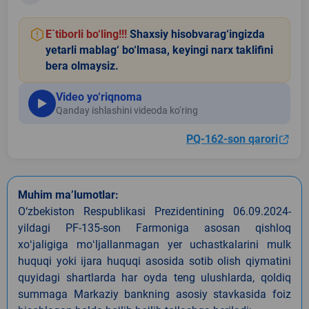
E`tiborli bo‘ling!!!
Shaxsiy hisobvarag‘ingizda
yetarli mablag‘ bo‘lmasa, keyingi narx taklifini
bera olmaysiz.
Video yo‘riqnoma
Qanday ishlashini videoda ko‘ring
PQ-162-son qarori
Muhim ma’lumotlar:
O‘zbekiston Respublikasi Prezidentining 06.09.2024-
yildagi PF-135-son Farmoniga asosan qishloq
xoʻjaligiga moʻljallanmagan yer uchastkalarini mulk
huquqi yoki ijara huquqi asosida sotib olish qiymatini
quyidagi shartlarda har oyda teng ulushlarda, qoldiq
summaga Markaziy bankning asosiy stavkasida foiz