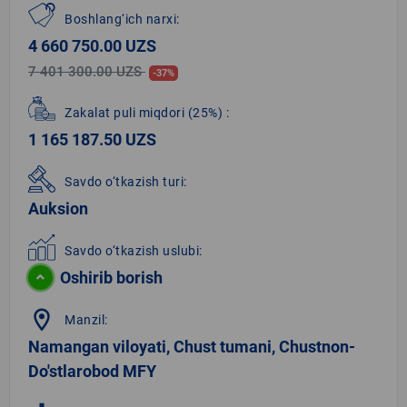
Boshlang‘ich narxi:
4 660 750.00 UZS
7 401 300.00 UZS
-37%
Zakalat puli miqdori
(25%)
:
1 165 187.50 UZS
Savdo o‘tkazish turi:
Auksion
Savdo o‘tkazish uslubi:
Oshirib borish
location_on
Manzil:
Namangan viloyati, Chust tumani, Chustnon-
Do'stlarobod MFY