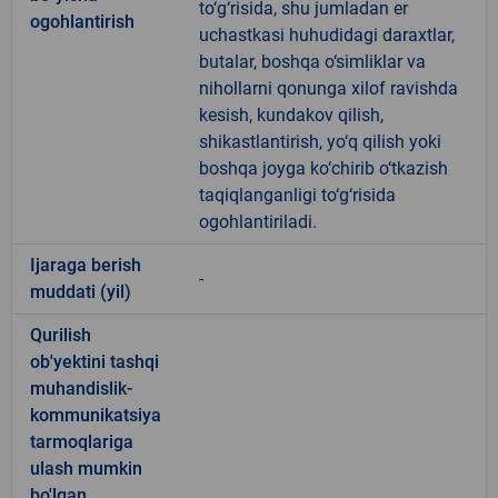
to‘g‘risida, shu jumladan er
ogohlantirish
uchastkasi huhudidagi daraxtlar,
butalar, boshqa o‘simliklar va
nihollarni qonunga xilof ravishda
kesish, kundakov qilish,
shikastlantirish, yo‘q qilish yoki
boshqa joyga ko‘chirib o‘tkazish
taqiqlanganligi to‘g‘risida
ogohlantiriladi.
Ijaraga berish
-
muddati (yil)
Qurilish
ob'yektini tashqi
muhandislik-
kommunikatsiya
tarmoqlariga
ulash mumkin
bo'lgan