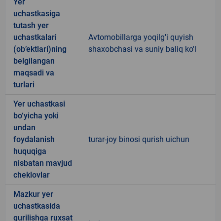
Yer
uchastkasiga
tutash yer
uchastkalari
Avtomobillarga yoqilg'i quyish
(ob’ektlari)ning
shaxobchasi va suniy baliq ko'l
belgilangan
maqsadi va
turlari
Yer uchastkasi
bo‘yicha yoki
undan
foydalanish
turar-joy binosi qurish uichun
huquqiga
nisbatan mavjud
cheklovlar
Mazkur yer
uchastkasida
qurilishga ruxsat