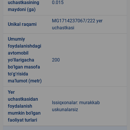
uchastkasining
0.015
maydoni (ga)
MG1714237067/222 yer
Unikal raqami
uchastkasi
Umumiy
foydalanishdagi
avtomobil
yo‘llarigacha
200
bo‘lgan masofa
to‘g‘risida
ma’lumot (metr)
Yer
uchastkasidan
Issiqxonalar: murakkab
foydalanish
uskunalarsiz
mumkin bo'lgan
faoliyat turlari