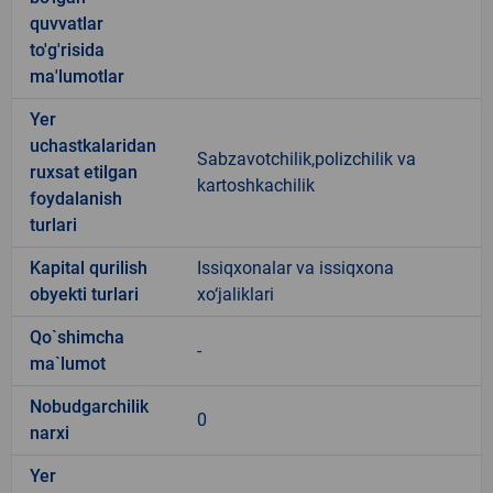
quvvatlar
to'g'risida
ma'lumotlar
Yer
uchastkalaridan
Sabzavotchilik,polizchilik va
ruxsat etilgan
kartoshkachilik
foydalanish
turlari
Kapital qurilish
Issiqxonalar va issiqxona
obyekti turlari
xo‘jaliklari
Qo`shimcha
-
ma`lumot
Nobudgarchilik
0
narxi
Yer