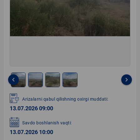
keyboard_arrow_left
keyboard_arrow_right
Item
1
Arizalarni qabul qilishning oxirgi muddati:
of
13.07.2026 09:00
4
Savdo boshlanish vaqti:
13.07.2026 10:00