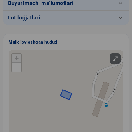
keyboard_arrow_down
Buyurtmachi ma’lumotlari
keyboard_arrow_down
Lot hujjatlari
Mulk joylashgan hudud
+
−