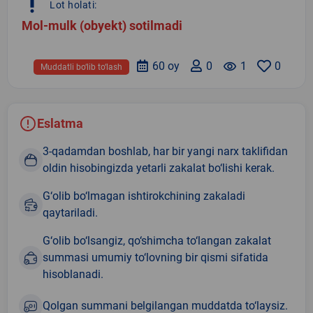
priority_high
Lot holati:
Mol-mulk (obyekt) sotilmadi
60 oy
0
remove_red_eye
1
0
Muddatli bo‘lib to‘lash
Eslatma
3-qadamdan boshlab, har bir yangi narx taklifidan
oldin hisobingizda yetarli zakalat bo‘lishi kerak.
G‘olib bo‘lmagan ishtirokchining zakaladi
qaytariladi.
G‘olib bo‘lsangiz, qo‘shimcha to‘langan zakalat
summasi umumiy to‘lovning bir qismi sifatida
hisoblanadi.
Qolgan summani belgilangan muddatda to‘laysiz.