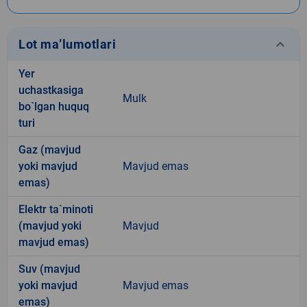
keyboard_arrow_down
Lot ma’lumotlari
Yer
uchastkasiga
Mulk
bo`lgan huquq
turi
Gaz (mavjud
yoki mavjud
Mavjud emas
emas)
Elektr ta`minoti
(mavjud yoki
Mavjud
mavjud emas)
Suv (mavjud
yoki mavjud
Mavjud emas
emas)