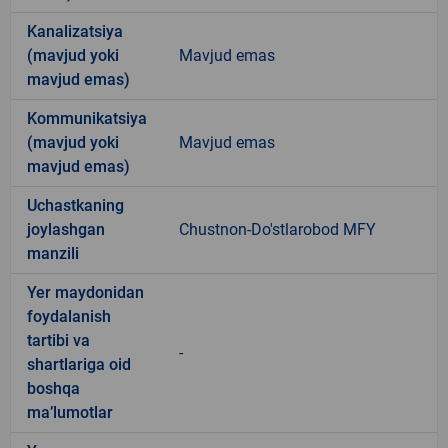
Kanalizatsiya
(mavjud yoki
Mavjud emas
mavjud emas)
Kommunikatsiya
(mavjud yoki
Mavjud emas
mavjud emas)
Uchastkaning
joylashgan
Chustnon-Do'stlarobod MFY
manzili
Yer maydonidan
foydalanish
tartibi va
-
shartlariga oid
boshqa
ma’lumotlar