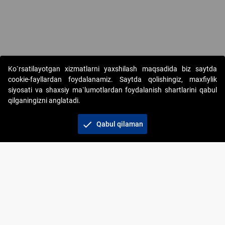
Copyright © 2017-2026. "Elektron onlayn-auksionlarni tashkil etish"
Ko`rsatilayotgan xizmatlarni yaxshilash maqsadida biz saytda
AJ. Barcha huquqlar himoyalangan
cookie-fayllardan foydalanamiz. Saytda qolishingiz, maxfiylik
siyosati va shaxsiy ma`lumotlardan foydalanish shartlarini qabul
qilganingizni anglatadi.
check
Qabul qilaman
+998 71 202-21-11
Veb-saytdagi axborot materiallaridan boshqa
shaxslar foydalanganda jamiyatning korporativ veb-
saytiga majburiy havolalar ko‘rsatilishi kerak