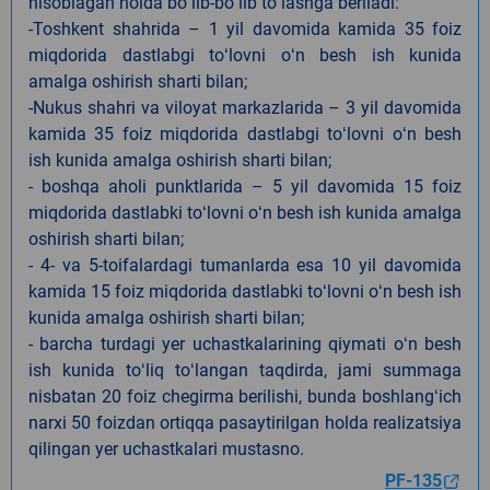
hisoblagan holda boʻlib-boʻlib toʻlashga beriladi:
-Toshkent shahrida – 1 yil davomida kamida 35 foiz
miqdorida dastlabgi toʻlovni oʻn besh ish kunida
amalga oshirish sharti bilan;
-Nukus shahri va viloyat markazlarida – 3 yil davomida
kamida 35 foiz miqdorida dastlabgi toʻlovni oʻn besh
ish kunida amalga oshirish sharti bilan;
- boshqa aholi punktlarida – 5 yil davomida 15 foiz
miqdorida dastlabki toʻlovni oʻn besh ish kunida amalga
oshirish sharti bilan;
- 4- va 5-toifalardagi tumanlarda esa 10 yil davomida
kamida 15 foiz miqdorida dastlabki toʻlovni oʻn besh ish
kunida amalga oshirish sharti bilan;
- barcha turdagi yer uchastkalarining qiymati oʻn besh
ish kunida toʻliq toʻlangan taqdirda, jami summaga
nisbatan 20 foiz chegirma berilishi, bunda boshlangʻich
narxi 50 foizdan ortiqqa pasaytirilgan holda realizatsiya
qilingan yer uchastkalari mustasno.
PF-135