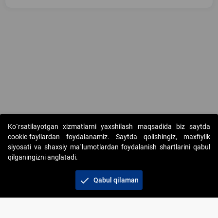
Copyright © 2017-2026. "Elektron onlayn-auksionlarni tashkil etish"
Ko`rsatilayotgan xizmatlarni yaxshilash maqsadida biz saytda
AJ. Barcha huquqlar himoyalangan
cookie-fayllardan foydalanamiz. Saytda qolishingiz, maxfiylik
siyosati va shaxsiy ma`lumotlardan foydalanish shartlarini qabul
qilganingizni anglatadi.
check
Qabul qilaman
+998 71 202-21-11
Veb-saytdagi axborot materiallaridan boshqa