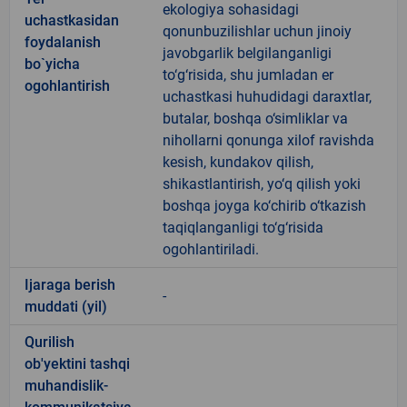
ekologiya sohasidagi
uchastkasidan
qonunbuzilishlar uchun jinoiy
foydalanish
javobgarlik belgilanganligi
bo`yicha
to‘g‘risida, shu jumladan er
ogohlantirish
uchastkasi huhudidagi daraxtlar,
butalar, boshqa o‘simliklar va
nihollarni qonunga xilof ravishda
kesish, kundakov qilish,
shikastlantirish, yo‘q qilish yoki
boshqa joyga ko‘chirib o‘tkazish
taqiqlanganligi to‘g‘risida
ogohlantiriladi.
Ijaraga berish
-
muddati (yil)
Qurilish
ob'yektini tashqi
muhandislik-