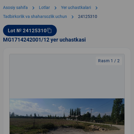
chevron_right
chevron_right
chevron_right
Asosiy sahifa
Lotlar
Yer uchastkalari
chevron_right
Tadbirkorlik va shaharsozlik uchun
24125310
Lot № 24125310
content_copy
MG1714242001/12 yer uchastkasi
Rasm 1 / 2