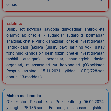
olinadi.
Eslatma:
Ushbu lot bo‘yicha savdoda quiydagilar ishtirok eta
olamydilar: chet ellik fuqarolar, fuqaroligi bo‘lmagan
shaxslar, chet el yuridik shaxslari, chet el investitsiyalari
ishtirokidagi (aksiya (ulush, pay) larining yoki ustav
fondining kamida o‘n besh foizini chet el investitsiyalari
tashkil etadigan) korxonalar, shuningdek davlat
organlari, muassasalari va korxonalari (O‘zbekiston
Respublikasining 15.11.2021 yildagi O‘RQ-728-son
qonuni 13-moddasi).
Muhim ma’lumotlar:
O`zbekiston Respublikasi Prezidentining 06.09.2024-
yildagi PF-135-son Farmoniga asosan qishloq