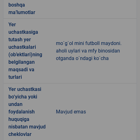
boshqa
ma’lumotlar
Yer
uchastkasiga
tutash yer
mo`g`ol mini futboll maydoni.
uchastkalari
aholi uylari va mfy binosidan
(ob’ektlari)ning
otganda o`ndagi ko`cha
belgilangan
maqsadi va
turlari
Yer uchastkasi
bo‘yicha yoki
undan
foydalanish
Mavjud emas
huquqiga
nisbatan mavjud
cheklovlar