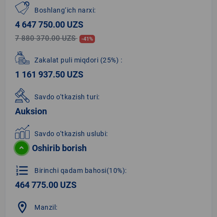
Boshlang‘ich narxi:
4 647 750.00 UZS
7 880 370.00 UZS
-41%
Zakalat puli miqdori
(25%)
:
1 161 937.50 UZS
Savdo o‘tkazish turi:
Auksion
Savdo o‘tkazish uslubi:
Oshirib borish
format_list_numbered
Birinchi qadam bahosi(10%):
464 775.00 UZS
location_on
Manzil: