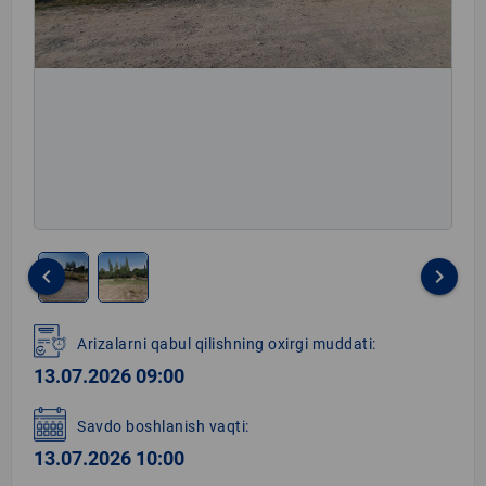
keyboard_arrow_left
keyboard_arrow_right
Item
1
Arizalarni qabul qilishning oxirgi muddati:
of
13.07.2026 09:00
2
Savdo boshlanish vaqti:
13.07.2026 10:00