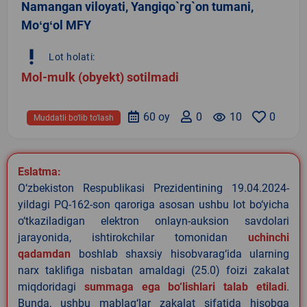
Namangan viloyati, Yangiqo`rg`on tumani,
Moʻgʻol MFY
priority_high
Lot holati:
Mol-mulk (obyekt) sotilmadi
60 oy
0
remove_red_eye
10
0
Muddatli bo‘lib to‘lash
Eslatma:
O‘zbekiston Respublikasi Prezidentining 19.04.2024-
yildagi PQ-162-son qaroriga asosan ushbu lot bo‘yicha
o‘tkaziladigan elektron onlayn-auksion savdolari
jarayonida, ishtirokchilar tomonidan
uchinchi
qadamdan
boshlab shaxsiy hisobvarag‘ida ularning
narx taklifiga nisbatan amaldagi (25.0) foizi zakalat
miqdoridagi
summaga ega bo‘lishlari talab etiladi
.
Bunda, ushbu mablag‘lar zakalat sifatida hisobga