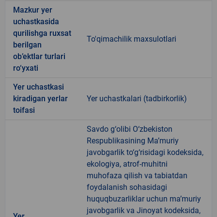
Mazkur yer
uchastkasida
qurilishga ruxsat
To'qimachilik maxsulotlari
berilgan
ob’ektlar turlari
ro‘yxati
Yer uchastkasi
kiradigan yerlar
Yer uchastkalari (tadbirkorlik)
toifasi
Savdo g‘olibi O‘zbekiston
Respublikasining Ma’muriy
javobgarlik to‘g‘risidagi kodeksida,
ekologiya, atrof-muhitni
muhofaza qilish va tabiatdan
foydalanish sohasidagi
huquqbuzarliklar uchun ma’muriy
javobgarlik va Jinoyat kodeksida,
Yer