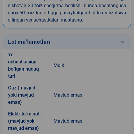
nisbatan 20 foiz chegirma berilishi, bunda boshlang`ich
narxi 50 foizdan ortiqqa pasaytirilgan holda realizatsiya
qilingan yer uchastkalari mustasno.
keyboard_arrow_down
Lot ma’lumotlari
Yer
uchastkasiga
Mulk
bo`lgan huquq
turi
Gaz (mavjud
yoki mavjud
Mavjud emas
emas)
Elektr ta`minoti
(mavjud yoki
Mavjud emas
mavjud emas)