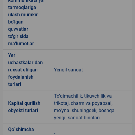
kommunikatsiya
tarmoqlariga
ulash mumkin
bo'lgan
quvvatlar
to'g'risida
ma'lumotlar
Yer
uchastkalaridan
ruxsat etilgan
Yengil sanoat
foydalanish
turlari
To‘qimachilik, tikuvchilik va
Kapital qurilish
trikotaj, charm va poyabzal,
obyekti turlari
mo‘yna. shuningdek, boshqa
yengil sanoat binolari
Qo`shimcha
-