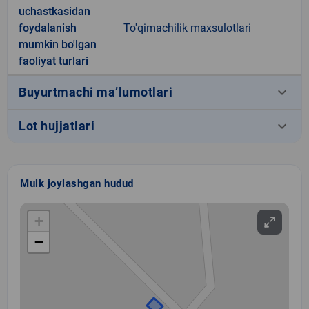
uchastkasidan
foydalanish
To'qimachilik maxsulotlari
mumkin bo'lgan
faoliyat turlari
keyboard_arrow_down
Buyurtmachi ma’lumotlari
keyboard_arrow_down
Lot hujjatlari
Mulk joylashgan hudud
+
−