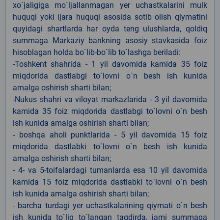
xo`jaligiga mo`ljallanmagan yer uchastkalarini mulk
huquqi yoki ijara huquqi asosida sotib olish qiymatini
quyidagi shartlarda har oyda teng ulushlarda, qoldiq
summaga Markaziy bankning asosiy stavkasida foiz
hisoblagan holda bo`lib-bo`lib to`lashga beriladi:
-Toshkent shahrida - 1 yil davomida kamida 35 foiz
miqdorida dastlabgi to`lovni o`n besh ish kunida
amalga oshirish sharti bilan;
-Nukus shahri va viloyat markazlarida - 3 yil davomida
kamida 35 foiz miqdorida dastlabgi to`lovni o`n besh
ish kunida amalga oshirish sharti bilan;
- boshqa aholi punktlarida - 5 yil davomida 15 foiz
miqdorida dastlabki to`lovni o`n besh ish kunida
amalga oshirish sharti bilan;
- 4- va 5-toifalardagi tumanlarda esa 10 yil davomida
kamida 15 foiz miqdorida dastlabki to`lovni o`n besh
ish kunida amalga oshirish sharti bilan;
- barcha turdagi yer uchastkalarining qiymati o`n besh
ish kunida to`liq to`langan taqdirda, jami summaga