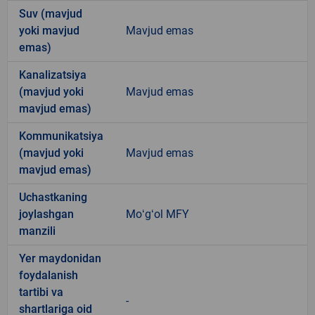
Suv (mavjud
yoki mavjud
Mavjud emas
emas)
Kanalizatsiya
(mavjud yoki
Mavjud emas
mavjud emas)
Kommunikatsiya
(mavjud yoki
Mavjud emas
mavjud emas)
Uchastkaning
joylashgan
Moʻgʻol MFY
manzili
Yer maydonidan
foydalanish
tartibi va
-
shartlariga oid