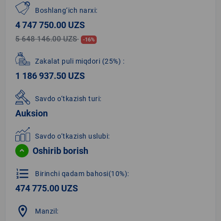
Boshlang‘ich narxi:
4 747 750.00 UZS
5 648 146.00 UZS
-16%
Zakalat puli miqdori
(25%)
:
1 186 937.50 UZS
Savdo o‘tkazish turi:
Auksion
Savdo o‘tkazish uslubi:
Oshirib borish
format_list_numbered
Birinchi qadam bahosi(10%):
474 775.00 UZS
location_on
Manzil: