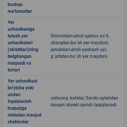
boshqa
ma’lumotlar
Yer
uchastkasiga
tutash yer
Shimoldan-aholi qatnov yo`li,
uchastkalari
sharqdan-bo`sh yer maydoni,
(ob’ektlari)ning
janubdan-aholi yashash uyi,
belgilangan
g`arbdan-bo`sh yer maydoni.
maqsadi va
turlari
Yer uchastkasi
bo‘yicha yoki
undan
oshxona, kafelar, Savdo uylaridan
foydalanish
tasqari obyekt qurish taqiqlanadi
huquqiga
nisbatan mavjud
cheklovlar