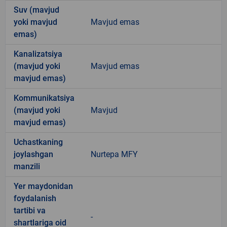
Suv (mavjud
yoki mavjud
Mavjud emas
emas)
Kanalizatsiya
(mavjud yoki
Mavjud emas
mavjud emas)
Kommunikatsiya
(mavjud yoki
Mavjud
mavjud emas)
Uchastkaning
joylashgan
Nurtepa MFY
manzili
Yer maydonidan
foydalanish
tartibi va
-
shartlariga oid