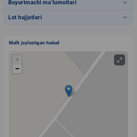
keyboard_arrow_down
Buyurtmachi ma’lumotlari
keyboard_arrow_down
Lot hujjatlari
Mulk joylashgan hudud
+
−