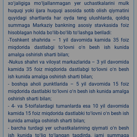
xoʻjaligiga moʻljallanmagan yer uchastkalarini mulk
huquqi yoki ijara huquqi asosida sotib olish qiymatini
quyidagi shartlarda har oyda teng ulushlarda, qoldiq
summaga Markaziy bankning asosiy stavkasida foiz
hisoblagan holda boʻlib-boʻlib toʻlashga beriladi:
-Toshkent shahrida – 1 yil davomida kamida 35 foiz
miqdorida dastlabgi toʻlovni oʻn besh ish kunida
amalga oshirish sharti bilan;
-Nukus shahri va viloyat markazlarida – 3 yil davomida
kamida 35 foiz miqdorida dastlabgi toʻlovni oʻn besh
ish kunida amalga oshirish sharti bilan;
- boshqa aholi punktlarida – 5 yil davomida 15 foiz
miqdorida dastlabki toʻlovni oʻn besh ish kunida amalga
oshirish sharti bilan;
- 4- va 5-toifalardagi tumanlarda esa 10 yil davomida
kamida 15 foiz miqdorida dastlabki toʻlovni oʻn besh ish
kunida amalga oshirish sharti bilan;
- barcha turdagi yer uchastkalarining qiymati oʻn besh
ish kunida toʻliq toʻlangan taqdirda, jami summaga