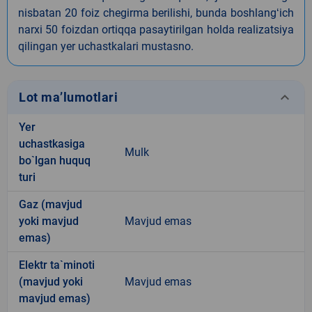
nisbatan 20 foiz chegirma berilishi, bunda boshlangʻich
narxi 50 foizdan ortiqqa pasaytirilgan holda realizatsiya
qilingan yer uchastkalari mustasno.
keyboard_arrow_down
Lot ma’lumotlari
Yer
uchastkasiga
Mulk
bo`lgan huquq
turi
Gaz (mavjud
yoki mavjud
Mavjud emas
emas)
Elektr ta`minoti
(mavjud yoki
Mavjud emas
mavjud emas)