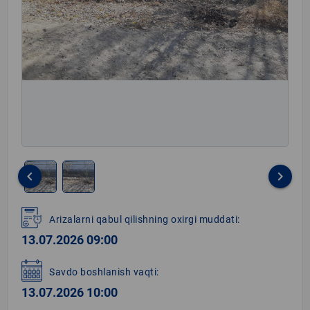
keyboard_arrow_left
keyboard_arrow_right
Item
1
Arizalarni qabul qilishning oxirgi muddati:
of
13.07.2026 09:00
2
Savdo boshlanish vaqti:
13.07.2026 10:00