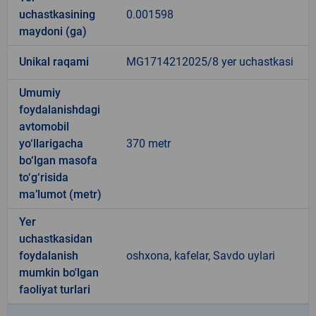
uchastkasining
0.001598
maydoni (ga)
Unikal raqami
MG1714212025/8 yer uchastkasi
Umumiy
foydalanishdagi
avtomobil
yo‘llarigacha
370 metr
bo‘lgan masofa
to‘g‘risida
ma’lumot (metr)
Yer
uchastkasidan
foydalanish
oshxona, kafelar, Savdo uylari
mumkin bo'lgan
faoliyat turlari