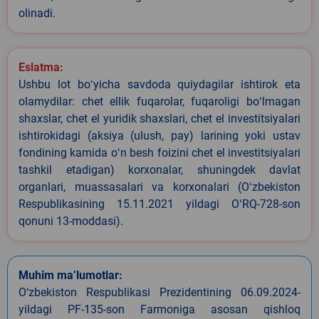
olinadi.
Eslatma:
Ushbu lot boʻyicha savdoda quiydagilar ishtirok eta
olamydilar: chet ellik fuqarolar, fuqaroligi boʻlmagan
shaxslar, chet el yuridik shaxslari, chet el investitsiyalari
ishtirokidagi (aksiya (ulush, pay) larining yoki ustav
fondining kamida oʻn besh foizini chet el investitsiyalari
tashkil etadigan) korxonalar, shuningdek davlat
organlari, muassasalari va korxonalari (Oʻzbekiston
Respublikasining 15.11.2021 yildagi OʻRQ-728-son
qonuni 13-moddasi).
Muhim ma’lumotlar:
O‘zbekiston Respublikasi Prezidentining 06.09.2024-
yildagi PF-135-son Farmoniga asosan qishloq