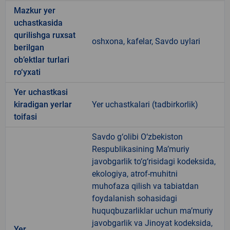
Mazkur yer
uchastkasida
qurilishga ruxsat
oshxona, kafelar, Savdo uylari
berilgan
ob’ektlar turlari
ro‘yxati
Yer uchastkasi
kiradigan yerlar
Yer uchastkalari (tadbirkorlik)
toifasi
Savdo g‘olibi O‘zbekiston
Respublikasining Ma’muriy
javobgarlik to‘g‘risidagi kodeksida,
ekologiya, atrof-muhitni
muhofaza qilish va tabiatdan
foydalanish sohasidagi
huquqbuzarliklar uchun ma’muriy
javobgarlik va Jinoyat kodeksida,
Yer