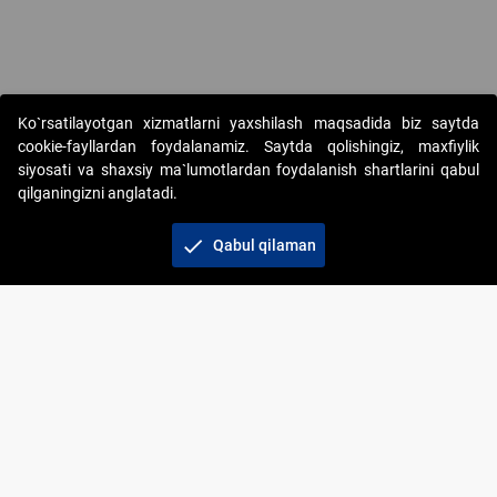
Copyright © 2017-2026. "Elektron onlayn-auksionlarni tashkil etish"
Ko`rsatilayotgan xizmatlarni yaxshilash maqsadida biz saytda
AJ. Barcha huquqlar himoyalangan
cookie-fayllardan foydalanamiz. Saytda qolishingiz, maxfiylik
siyosati va shaxsiy ma`lumotlardan foydalanish shartlarini qabul
qilganingizni anglatadi.
check
Qabul qilaman
+998 71 202-21-11
Veb-saytdagi axborot materiallaridan boshqa
shaxslar foydalanganda jamiyatning korporativ veb-
saytiga majburiy havolalar ko‘rsatilishi kerak