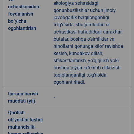
ekologiya sohasidagi
uchastkasidan
qonunbuzilishlar uchun jinoiy
foydalanish
javobgarlik belgilanganligi
bo`yicha
to‘g‘risida, shu jumladan er
ogohlantirish
uchastkasi huhudidagi daraxtlar,
butalar, boshqa o‘simliklar va
nihollarni qonunga xilof ravishda
kesish, kundakov qilish,
shikastlantirish, yo‘q qilish yoki
boshqa joyga ko‘chirib o‘tkazish
taqiqlanganligi to‘g‘risida
ogohlantiriladi.
Ijaraga berish
-
muddati (yil)
Qurilish
ob'yektini tashqi
muhandislik-