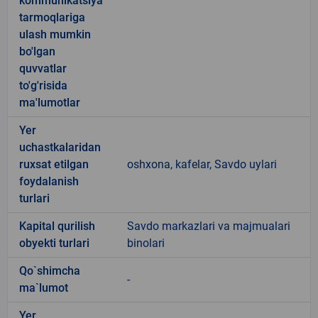
kommunikatsiya
tarmoqlariga
ulash mumkin
bo'lgan
quvvatlar
to'g'risida
ma'lumotlar
Yer
uchastkalaridan
ruxsat etilgan
oshxona, kafelar, Savdo uylari
foydalanish
turlari
Kapital qurilish
Savdo markazlari va majmualari
obyekti turlari
binolari
Qo`shimcha
-
ma`lumot
Yer