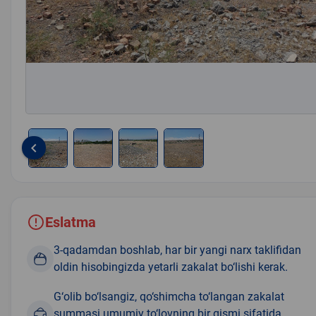
keyboard_arrow_left
Item
1
of
4
Eslatma
3-qadamdan boshlab, har bir yangi narx taklifidan
oldin hisobingizda yetarli zakalat bo‘lishi kerak.
G‘olib bo‘lsangiz, qo‘shimcha to‘langan zakalat
summasi umumiy to‘lovning bir qismi sifatida