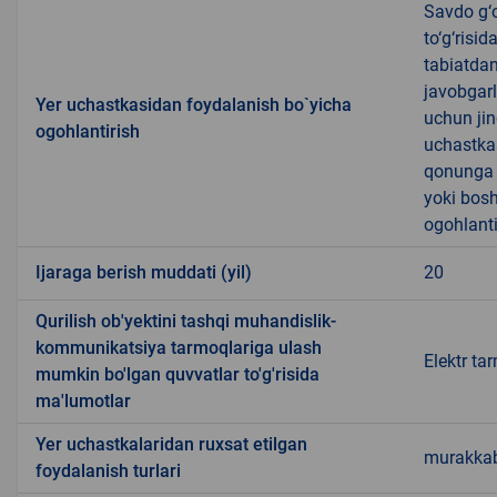
Savdo g‘o
to‘g‘risi
tabiatda
javobgarl
Yer uchastkasidan foydalanish bo`yicha
uchun jin
ogohlantirish
uchastkas
qonunga x
yoki bosh
ogohlanti
Ijaraga berish muddati (yil)
20
Qurilish ob'yektini tashqi muhandislik-
kommunikatsiya tarmoqlariga ulash
Elektr ta
mumkin bo'lgan quvvatlar to'g'risida
ma'lumotlar
Yer uchastkalaridan ruxsat etilgan
murakkab
foydalanish turlari