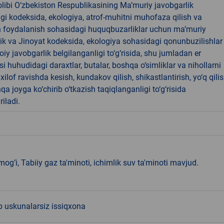
libi O‘zbekiston Respublikasining Ma’muriy javobgarlik
dagi kodeksida, ekologiya, atrof-muhitni muhofaza qilish va
n foydalanish sohasidagi huquqbuzarliklar uchun ma’muriy
ik va Jinoyat kodeksida, ekologiya sohasidagi qonunbuzilishlar
oiy javobgarlik belgilanganligi to‘g‘risida, shu jumladan er
i huhudidagi daraxtlar, butalar, boshqa o‘simliklar va nihollarni
ilof ravishda kesish, kundakov qilish, shikastlantirish, yo‘q qili
qa joyga ko‘chirib o‘tkazish taqiqlanganligi to‘g‘risida
riladi.
rmog’i, Tabiiy gaz ta'minoti, ichimlik suv ta'minoti mavjud.
 uskunalarsiz issiqxona