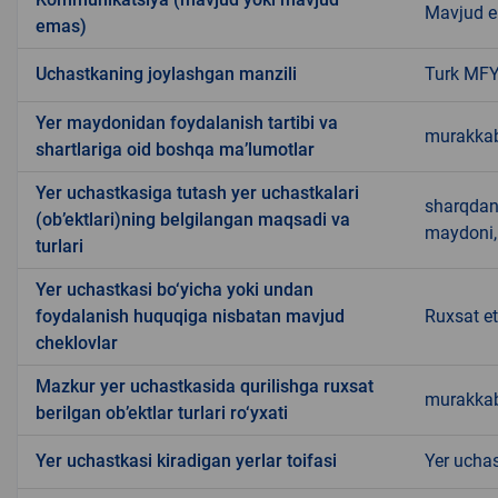
Mavjud 
emas)
Uchastkaning joylashgan manzili
Turk MF
Yer maydonidan foydalanish tartibi va
murakkab
shartlariga oid boshqa ma’lumotlar
Yer uchastkasiga tutash yer uchastkalari
sharqdan 
(ob’ektlari)ning belgilangan maqsadi va
maydoni,
turlari
Yer uchastkasi bo‘yicha yoki undan
foydalanish huquqiga nisbatan mavjud
Ruxsat e
cheklovlar
Mazkur yer uchastkasida qurilishga ruxsat
murakkab
berilgan ob’ektlar turlari ro‘yxati
Yer uchastkasi kiradigan yerlar toifasi
Yer uchas