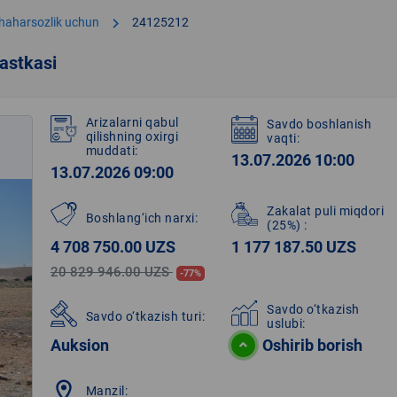
chevron_right
shaharsozlik uchun
24125212
astkasi
Arizalarni qabul
Savdo boshlanish
qilishning oxirgi
vaqti:
muddati:
13.07.2026 10:00
13.07.2026 09:00
Zakalat puli miqdori
Boshlang‘ich narxi:
(25%)
:
4 708 750.00 UZS
1 177 187.50 UZS
20 829 946.00 UZS
-77%
Savdo o‘tkazish
Savdo o‘tkazish turi:
uslubi:
Auksion
Oshirib borish
location_on
Manzil: