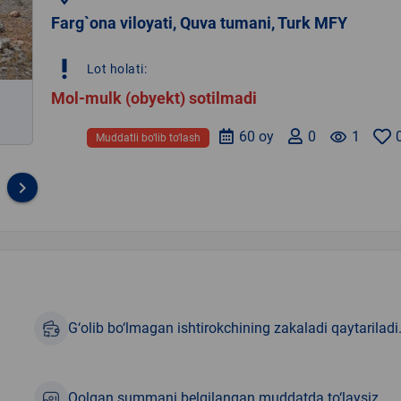
Farg`ona viloyati, Quva tumani, Turk MFY
priority_high
Lot holati:
Mol-mulk (obyekt) sotilmadi
60 oy
0
remove_red_eye
1
Muddatli bo‘lib to‘lash
keyboard_arrow_right
G‘olib bo‘lmagan ishtirokchining zakaladi qaytariladi
Qolgan summani belgilangan muddatda to‘laysiz.