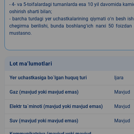
- 4- va 5-toifalardagi tumanlarda esa 10 yil davomida kami
oshirish sharti bilan;
- barcha turdagi yer uchastkalarining qiymati oʻn besh is
chegirma berilishi, bunda boshlangʻich narxi 50 foizdan o
mustasno.
Lot ma’lumotlari
Yer uchastkasiga bo`lgan huquq turi
Ijara
Gaz (mavjud yoki mavjud emas)
Mavjud
Elektr ta`minoti (mavjud yoki mavjud emas)
Mavjud
Suv (mavjud yoki mavjud emas)
Mavjud
Kommunikatsiya (mavjud yoki mavjud