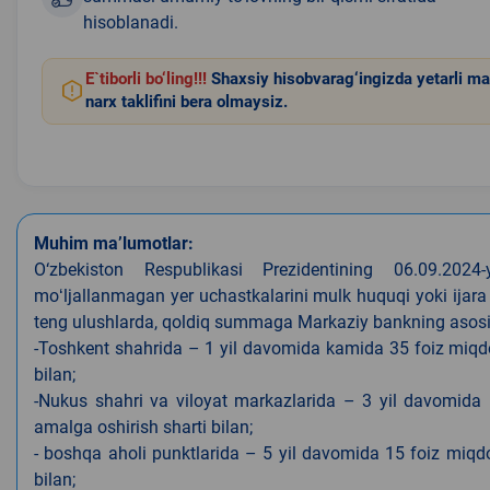
hisoblanadi.
E`tiborli bo‘ling!!!
Shaxsiy hisobvarag‘ingizda yetarli ma
narx taklifini bera olmaysiz.
Muhim ma’lumotlar:
O‘zbekiston Respublikasi Prezidentining 06.09.202
moʻljallanmagan yer uchastkalarini mulk huquqi yoki ijara
teng ulushlarda, qoldiq summaga Markaziy bankning asosiy s
-Toshkent shahrida – 1 yil davomida kamida 35 foiz miqdor
bilan;
-Nukus shahri va viloyat markazlarida – 3 yil davomida 
amalga oshirish sharti bilan;
- boshqa aholi punktlarida – 5 yil davomida 15 foiz miqdo
bilan;