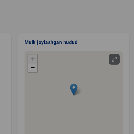
Mulk joylashgan hudud
+
−