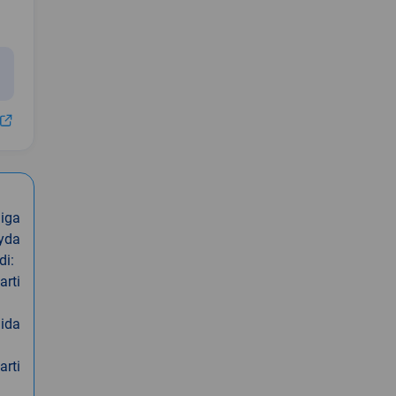
iga
oyda
di:
arti
nida
arti