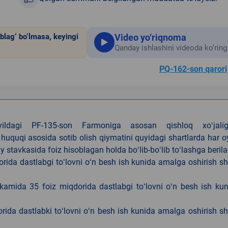
Video yo‘riqnoma
blag‘ bo‘lmasa, keyingi
Qanday ishlashini videoda ko‘ring
PQ-162-son qarori
4-yildagi PF-135-son Farmoniga asosan qishloq xoʻjalig
 huquqi asosida sotib olish qiymatini quyidagi shartlarda har 
tavkasida foiz hisoblagan holda boʻlib-boʻlib toʻlashga berila
ida dastlabgi toʻlovni oʻn besh ish kunida amalga oshirish sh
kamida 35 foiz miqdorida dastlabgi toʻlovni oʻn besh ish ku
rida dastlabki toʻlovni oʻn besh ish kunida amalga oshirish sh