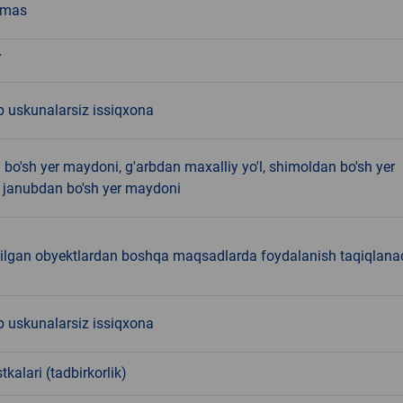
emas
Y
 uskunalarsiz issiqxona
bo'sh yer maydoni, g'arbdan maxalliy yo'l, shimoldan bo'sh yer
 janubdan bo'sh yer maydoni
tilgan obyektlardan boshqa maqsadlarda foydalanish taqiqlanad
 uskunalarsiz issiqxona
tkalari (tadbirkorlik)