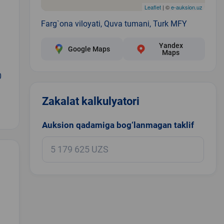
Leaflet
| ©
e-auksion.uz
Farg`ona viloyati, Quva tumani, Turk MFY
Yandex
Google Maps
Maps
0
Zakalat kalkulyatori
Auksion qadamiga bog‘lanmagan taklif
.