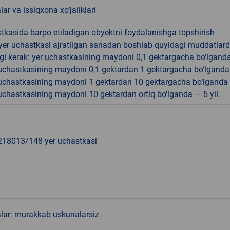
lar va issiqxona xo‘jaliklari
tkasida barpo etiladigan obyektni foydalanishga topshirish
yer uchastkasi ajratilgan sanadan boshlab quyidagi muddatlar
gi kerak: yer uchastkasining maydoni 0,1 gektargacha bo‘lgand
r uchastkasining maydoni 0,1 gektardan 1 gektargacha bo‘lgand
r uchastkasining maydoni 1 gektardan 10 gektargacha bo‘lganda
r uchastkasining maydoni 10 gektardan ortiq bo‘lganda — 5 yil.
8013/148 yer uchastkasi
alar: murakkab uskunalarsiz