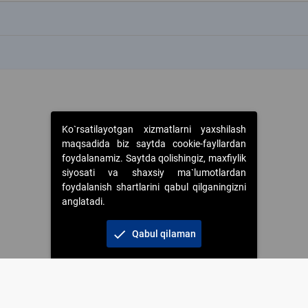
k
k
Ko`rsatilayotgan xizmatlarni yaxshilash
maqsadida biz saytda cookie-fayllardan
foydalanamiz. Saytda qolishingiz, maxfiylik
siyosati va shaxsiy ma`lumotlardan
foydalanish shartlarini qabul qilganingizni
anglatadi.
check
Qabul qilaman
 foydalanganda jamiyatning korporativ veb-saytiga majburiy havolalar ko