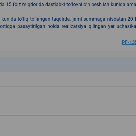
da 15 foiz miqdorida dastlabki toʻlovni oʻn besh ish kunida am
h kunida toʻliq toʻlangan taqdirda, jami summaga nisbatan 20 
rtiqqa pasaytirilgan holda realizatsiya qilingan yer uchastka
PF-13
k