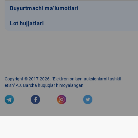
Buyurtmachi ma’lumotlari
Lot hujjatlari
Copyright © 2017-2026. "Elektron onlayn-auksionlarni tashkil
etish" AJ. Barcha huquqlar himoyalangan
Veb-saytdagi axborot materiallaridan boshqa shaxslar