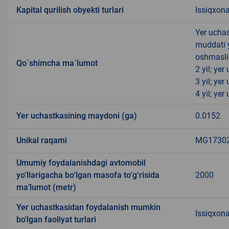
Kapital qurilish obyekti turlari
Issiqxona
Yer uchas
muddati 
oshmasli
Qo`shimcha ma`lumot
2 yil; ye
3 yil; ye
4 yil; ye
Yer uchastkasining maydoni (ga)
0.0152
Unikal raqami
MG173021
Umumiy foydalanishdagi avtomobil
yo‘llarigacha bo‘lgan masofa to‘g‘risida
2000
ma’lumot (metr)
Yer uchastkasidan foydalanish mumkin
Issiqxon
bo'lgan faoliyat turlari