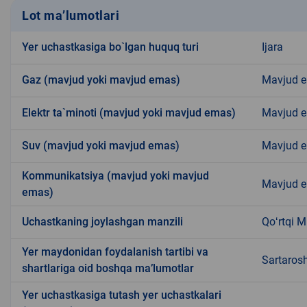
Lot ma’lumotlari
Yer uchastkasiga bo`lgan huquq turi
Ijara
Gaz (mavjud yoki mavjud emas)
Mavjud 
Elektr ta`minoti (mavjud yoki mavjud emas)
Mavjud 
Suv (mavjud yoki mavjud emas)
Mavjud 
Kommunikatsiya (mavjud yoki mavjud
Mavjud 
emas)
Uchastkaning joylashgan manzili
Qoʻrtqi 
Yer maydonidan foydalanish tartibi va
Sartaros
shartlariga oid boshqa ma’lumotlar
Yer uchastkasiga tutash yer uchastkalari