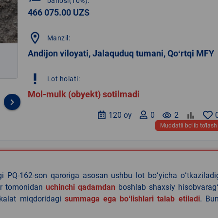
bahosi(10%):
466 075.00 UZS
location_on
Manzil:
Andijon viloyati, Jalaquduq tumani, Qoʻrtqi MFY
priority_high
Lot holati:
Mol-mulk (obyekt) sotilmadi
keyboard_arrow_right
120 oy
0
remove_red_eye
2
Muddatli bo‘lib to‘lash
agi PQ-162-son qaroriga asosan ushbu lot boʻyicha oʻtkazilad
lar tomonidan
uchinchi qadamdan
boshlab shaxsiy hisobvaragʻ
akalat miqdoridagi
summaga ega boʻlishlari talab etiladi
. Bu