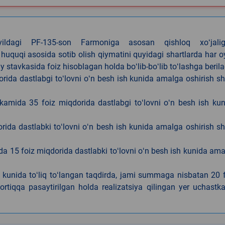
4-yildagi PF-135-son Farmoniga asosan qishloq xoʻjalig
 huquqi asosida sotib olish qiymatini quyidagi shartlarda har 
tavkasida foiz hisoblagan holda boʻlib-boʻlib toʻlashga berila
ida dastlabgi toʻlovni oʻn besh ish kunida amalga oshirish sh
kamida 35 foiz miqdorida dastlabgi toʻlovni oʻn besh ish ku
rida dastlabki toʻlovni oʻn besh ish kunida amalga oshirish sh
da 15 foiz miqdorida dastlabki toʻlovni oʻn besh ish kunida am
h kunida toʻliq toʻlangan taqdirda, jami summaga nisbatan 20 
rtiqqa pasaytirilgan holda realizatsiya qilingan yer uchastka