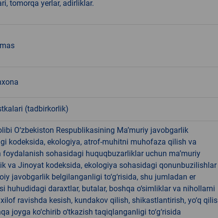
ri, tomorqa yerlar, adirliklar.
emas
hxona
tkalari (tadbirkorlik)
libi O‘zbekiston Respublikasining Ma’muriy javobgarlik
dagi kodeksida, ekologiya, atrof-muhitni muhofaza qilish va
n foydalanish sohasidagi huquqbuzarliklar uchun ma’muriy
ik va Jinoyat kodeksida, ekologiya sohasidagi qonunbuzilishlar
oiy javobgarlik belgilanganligi to‘g‘risida, shu jumladan er
i huhudidagi daraxtlar, butalar, boshqa o‘simliklar va nihollarni
ilof ravishda kesish, kundakov qilish, shikastlantirish, yo‘q qili
qa joyga ko‘chirib o‘tkazish taqiqlanganligi to‘g‘risida