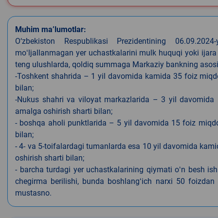
Muhim ma’lumotlar:
O‘zbekiston Respublikasi Prezidentining 06.09.202
moʻljallanmagan yer uchastkalarini mulk huquqi yoki ijara
teng ulushlarda, qoldiq summaga Markaziy bankning asosiy s
-Toshkent shahrida – 1 yil davomida kamida 35 foiz miqdor
bilan;
-Nukus shahri va viloyat markazlarida – 3 yil davomida 
amalga oshirish sharti bilan;
- boshqa aholi punktlarida – 5 yil davomida 15 foiz miqdo
bilan;
- 4- va 5-toifalardagi tumanlarda esa 10 yil davomida kami
oshirish sharti bilan;
- barcha turdagi yer uchastkalarining qiymati oʻn besh is
chegirma berilishi, bunda boshlangʻich narxi 50 foizdan o
mustasno.