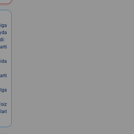
iga
oyda
di:
arti
nida
arti
alga
foiz
lari