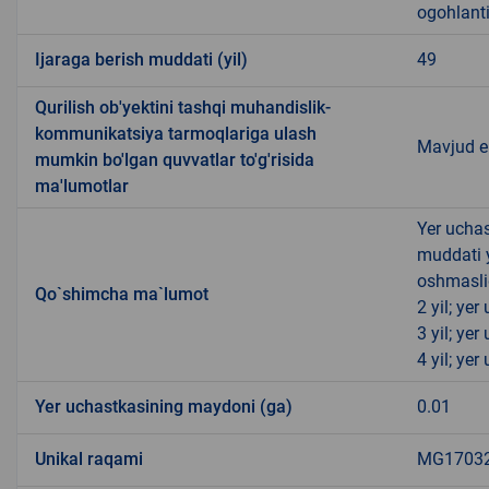
ogohlanti
Ijaraga berish muddati (yil)
49
Qurilish ob'yektini tashqi muhandislik-
kommunikatsiya tarmoqlariga ulash
Mavjud 
mumkin bo'lgan quvvatlar to'g'risida
ma'lumotlar
Yer uchas
muddati 
oshmasli
Qo`shimcha ma`lumot
2 yil; ye
3 yil; ye
4 yil; ye
Yer uchastkasining maydoni (ga)
0.01
Unikal raqami
MG170321