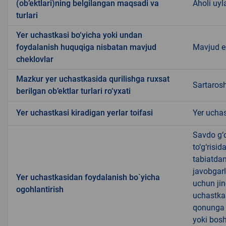
(ob’ektlari)ning belgilangan maqsadi va
Aholi uyla
turlari
Yer uchastkasi bo‘yicha yoki undan
foydalanish huquqiga nisbatan mavjud
Mavjud 
cheklovlar
Mazkur yer uchastkasida qurilishga ruxsat
Sartaros
berilgan ob’ektlar turlari ro‘yxati
Yer uchastkasi kiradigan yerlar toifasi
Yer uchas
Savdo g‘o
to‘g‘risi
tabiatda
javobgarl
Yer uchastkasidan foydalanish bo`yicha
uchun jin
ogohlantirish
uchastkas
qonunga x
yoki bosh