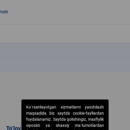
metr
k
k
Ko`rsatilayotgan xizmatlarni yaxshilash
maqsadida biz saytda cookie-fayllardan
foydalanamiz. Saytda qolishingiz, maxfiylik
siyosati va shaxsiy ma`lumotlardan
To‘lov usullari