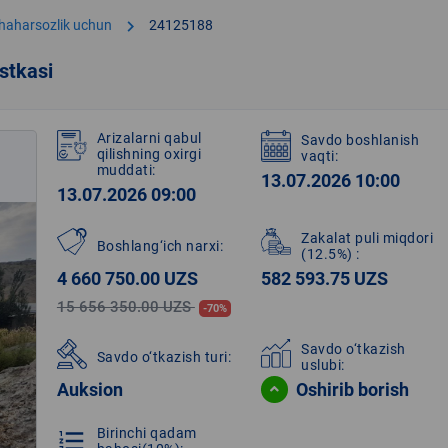
chevron_right
shaharsozlik uchun
24125188
stkasi
Arizalarni qabul
Savdo boshlanish
qilishning oxirgi
vaqti:
muddati:
13.07.2026 10:00
13.07.2026 09:00
Zakalat puli miqdori
Boshlang‘ich narxi:
(12.5%)
:
4 660 750.00 UZS
582 593.75 UZS
15 656 350.00 UZS
-70%
Savdo o‘tkazish
Savdo o‘tkazish turi:
uslubi:
Auksion
Oshirib borish
Birinchi qadam
format_list_numbered