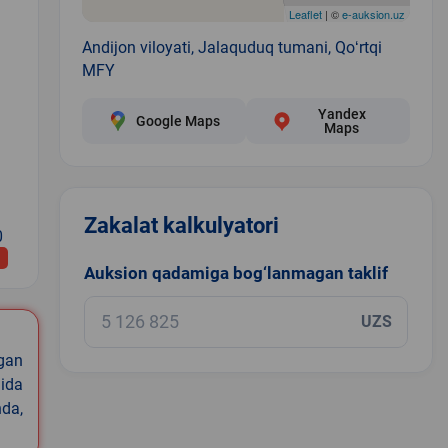
Leaflet
| ©
e-auksion.uz
Andijon viloyati, Jalaquduq tumani, Qoʻrtqi
MFY
Yandex
Google Maps
Maps
Zakalat kalkulyatori
0
Auksion qadamiga bog‘lanmagan taklif
UZS
igan
ida
nda,