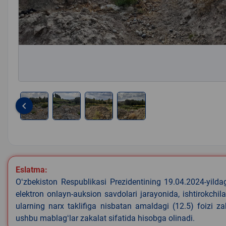
keyboard_arrow_left
Item
1
of
4
Eslatma:
Oʻzbekiston Respublikasi Prezidentining 19.04.2024-yild
elektron onlayn-auksion savdolari jarayonida, ishtirokchi
ularning narx taklifiga nisbatan amaldagi (12.5) foizi z
ushbu mablagʻlar zakalat sifatida hisobga olinadi.