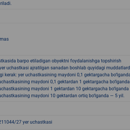
riladi.
emas
tkasida barpo etiladigan obyektni foydalanishga topshirish
yer uchastkasi ajratilgan sanadan boshlab quyidagi muddatlar
gi kerak: yer uchastkasining maydoni 0,1 gektargacha bo‘lgand
r uchastkasining maydoni 0,1 gektardan 1 gektargacha bo‘lgand
r uchastkasining maydoni 1 gektardan 10 gektargacha bo‘lganda
r uchastkasining maydoni 10 gektardan ortiq bo‘lganda — 5 yil.
1044/27 yer uchastkasi