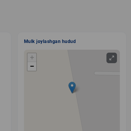
Mulk joylashgan hudud
+
−