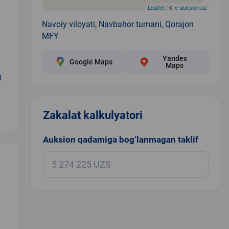
Leaflet
| ©
e-auksion.uz
Navoiy viloyati, Navbahor tumani, Qorajon
MFY
Yandex
Google Maps
Maps
0
Zakalat kalkulyatori
Auksion qadamiga bog‘lanmagan taklif
.