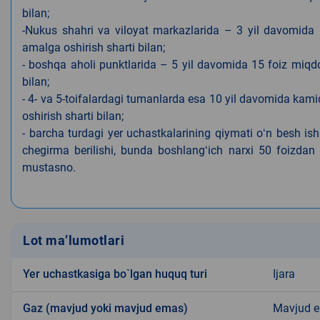
bilan;
-Nukus shahri va viloyat markazlarida – 3 yil davomida 
amalga oshirish sharti bilan;
- boshqa aholi punktlarida – 5 yil davomida 15 foiz miqdo
bilan;
- 4- va 5-toifalardagi tumanlarda esa 10 yil davomida kami
oshirish sharti bilan;
- barcha turdagi yer uchastkalarining qiymati oʻn besh is
chegirma berilishi, bunda boshlangʻich narxi 50 foizdan o
mustasno.
Lot ma’lumotlari
Yer uchastkasiga bo`lgan huquq turi
Ijara
Gaz (mavjud yoki mavjud emas)
Mavjud 