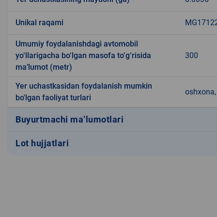
Unikal raqami
MG171223
Umumiy foydalanishdagi avtomobil
yo‘llarigacha bo‘lgan masofa to‘g‘risida
300
ma’lumot (metr)
Yer uchastkasidan foydalanish mumkin
oshxona, 
bo'lgan faoliyat turlari
Buyurtmachi ma’lumotlari
Lot hujjatlari