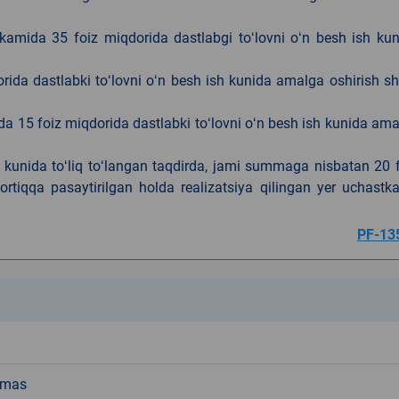
kamida 35 foiz miqdorida dastlabgi toʻlovni oʻn besh ish ku
rida dastlabki toʻlovni oʻn besh ish kunida amalga oshirish sh
da 15 foiz miqdorida dastlabki toʻlovni oʻn besh ish kunida am
h kunida toʻliq toʻlangan taqdirda, jami summaga nisbatan 20 
rtiqqa pasaytirilgan holda realizatsiya qilingan yer uchastka
PF-13
k
emas