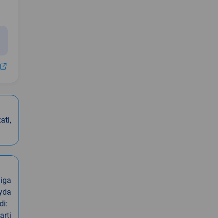
ti,
iga
oyda
di:
arti