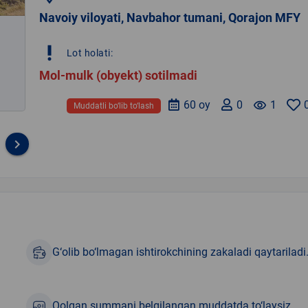
Navoiy viloyati, Navbahor tumani, Qorajon MFY
priority_high
Lot holati:
Mol-mulk (obyekt) sotilmadi
60 oy
0
remove_red_eye
1
Muddatli bo‘lib to‘lash
keyboard_arrow_right
G‘olib bo‘lmagan ishtirokchining zakaladi qaytariladi
Qolgan summani belgilangan muddatda to‘laysiz.