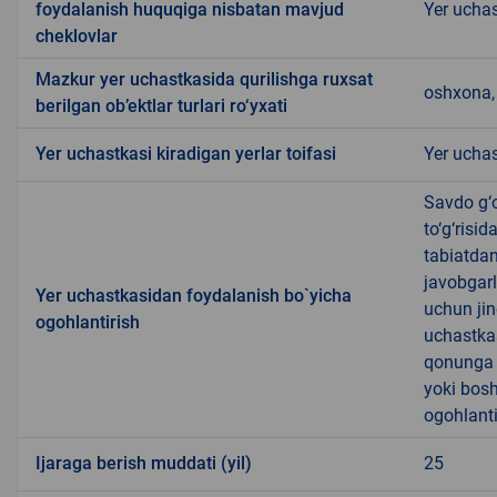
foydalanish huquqiga nisbatan mavjud
Yer ucha
cheklovlar
Mazkur yer uchastkasida qurilishga ruxsat
oshxona, 
berilgan ob’ektlar turlari ro‘yxati
Yer uchastkasi kiradigan yerlar toifasi
Yer uchas
Savdo g‘o
to‘g‘risi
tabiatda
javobgarl
Yer uchastkasidan foydalanish bo`yicha
uchun jin
ogohlantirish
uchastkas
qonunga x
yoki bosh
ogohlanti
Ijaraga berish muddati (yil)
25