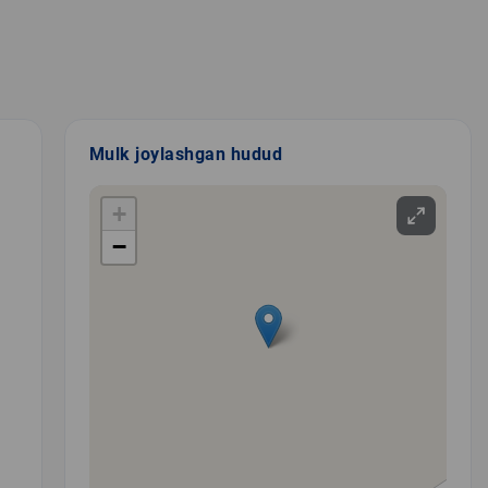
Mulk joylashgan hudud
+
−