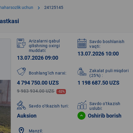
chevron_right
shaharsozlik uchun
24125145
astkasi
Arizalarni qabul
Savdo boshlanish
qilishning oxirgi
vaqti:
muddati:
13.07.2026 10:00
13.07.2026 09:00
Zakalat puli miqdori
Boshlang‘ich narxi:
(25%)
:
4 794 750.00 UZS
1 198 687.50 UZS
9 983 934.00 UZS
-52%
Savdo o‘tkazish
Savdo o‘tkazish turi:
uslubi:
Auksion
Oshirib borish
location_on
Manzil: