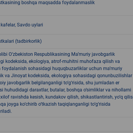
stkasining boshqa maqsadda foydalanmaslik
kafelar, Savdo uylari
tkalari (tadbirkorlik)
libi O‘zbekiston Respublikasining Ma’muriy javobgarlik
dagi kodeksida, ekologiya, atrof-muhitni muhofaza qilish va
n foydalanish sohasidagi huquqbuzarliklar uchun ma’muriy
ik va Jinoyat kodeksida, ekologiya sohasidagi qonunbuzilishlar
oiy javobgarlik belgilanganligi to‘g‘risida, shu jumladan er
i huhudidagi daraxtlar, butalar, boshqa o‘simliklar va nihollarni
ilof ravishda kesish, kundakov qilish, shikastlantirish, yo‘q qili
qa joyga ko‘chirib o‘tkazish taqiqlanganligi to‘g‘risida
riladi.