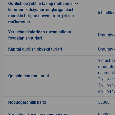
Qurilish ob'yektini tashqi muhandislik-
kommunikatsiya tarmoqlariga ulash
ichimlik 
mumkin bo'lgan quvvatlar to'g'risida
ma'lumotlar
Yer uchastkalaridan ruxsat etilgan
Umumiy o
foydalanish turlari
Kapital qurilish obyekti turlari
Umumiy ov
Yer uchas
muddati 
oshmasli
Qo`shimcha ma`lumot
2 yil; ye
3 yil; ye
4 yil; ye
Nobudgarchilik narxi
36000
Yer uchastkasining maydoni (ga)
0.0036