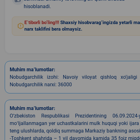
hisoblanadi.
E`tiborli bo‘ling!!!
Shaxsiy hisobvarag‘ingizda yetarli ma
narx taklifini bera olmaysiz.
Muhim ma’lumotlar:
Nobudgarchilik izohi: Navoiy viloyat qishloq xo'jalig
Nobudgarchilik narxi: 36000
Muhim ma’lumotlar:
O‘zbekiston Respublikasi Prezidentining 06.09.202
moʻljallanmagan yer uchastkalarini mulk huquqi yoki ijara
teng ulushlarda, qoldiq summaga Markaziy bankning asosiy s
-Toshkent shahrida – 1 yil davomida kamida 35 foiz miqdor