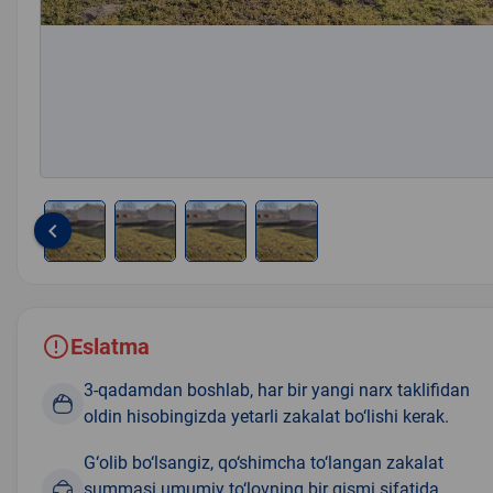
keyboard_arrow_left
Item
1
of
4
Eslatma
3-qadamdan boshlab, har bir yangi narx taklifidan
oldin hisobingizda yetarli zakalat bo‘lishi kerak.
G‘olib bo‘lsangiz, qo‘shimcha to‘langan zakalat
summasi umumiy to‘lovning bir qismi sifatida