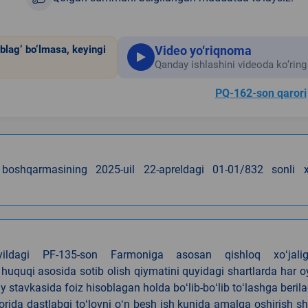
Video yo‘riqnoma
blag‘ bo‘lmasa, keyingi
Qanday ishlashini videoda ko‘ring
PQ-162-son qarori
i boshqarmasining 2025-uil 22-apreldagi 01-01/832 sonli xa
4-yildagi PF-135-son Farmoniga asosan qishloq xoʻjalig
 huquqi asosida sotib olish qiymatini quyidagi shartlarda har 
tavkasida foiz hisoblagan holda boʻlib-boʻlib toʻlashga berila
ida dastlabgi toʻlovni oʻn besh ish kunida amalga oshirish sh