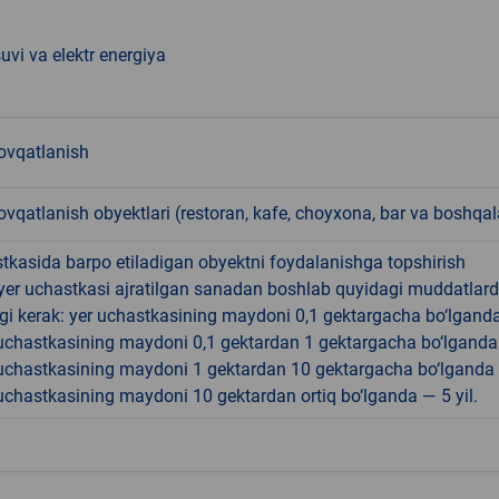
suvi va elektr energiya
vqatlanish
qatlanish obyektlari (restoran, kafe, choyxona, bar va boshqal
tkasida barpo etiladigan obyektni foydalanishga topshirish
yer uchastkasi ajratilgan sanadan boshlab quyidagi muddatlar
gi kerak: yer uchastkasining maydoni 0,1 gektargacha bo‘lgand
r uchastkasining maydoni 0,1 gektardan 1 gektargacha bo‘lgand
r uchastkasining maydoni 1 gektardan 10 gektargacha bo‘lganda
r uchastkasining maydoni 10 gektardan ortiq bo‘lganda — 5 yil.