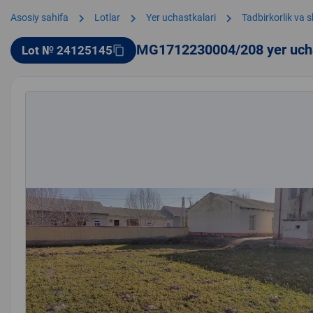
chevron_right
chevron_right
chevron_right
Asosiy sahifa
Lotlar
Yer uchastkalari
Tadbirkorlik va 
MG1712230004/208 yer uch
Lot № 24125145
content_copy