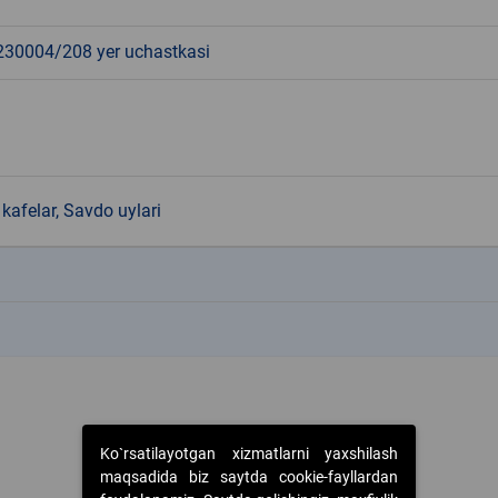
0004/208 yer uchastkasi
kafelar, Savdo uylari
k
k
Ko`rsatilayotgan xizmatlarni yaxshilash
maqsadida biz saytda cookie-fayllardan