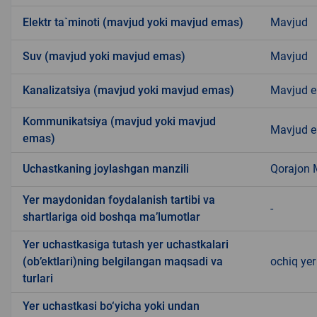
Elektr ta`minoti (mavjud yoki mavjud emas)
Mavjud
Suv (mavjud yoki mavjud emas)
Mavjud
Kanalizatsiya (mavjud yoki mavjud emas)
Mavjud 
Kommunikatsiya (mavjud yoki mavjud
Mavjud 
emas)
Uchastkaning joylashgan manzili
Qorajon
Yer maydonidan foydalanish tartibi va
-
shartlariga oid boshqa ma’lumotlar
Yer uchastkasiga tutash yer uchastkalari
(ob’ektlari)ning belgilangan maqsadi va
ochiq yer
turlari
Yer uchastkasi bo‘yicha yoki undan