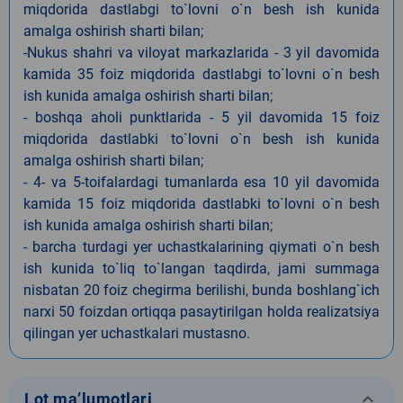
miqdorida dastlabgi to`lovni o`n besh ish kunida
amalga oshirish sharti bilan;
-Nukus shahri va viloyat markazlarida - 3 yil davomida
kamida 35 foiz miqdorida dastlabgi to`lovni o`n besh
ish kunida amalga oshirish sharti bilan;
- boshqa aholi punktlarida - 5 yil davomida 15 foiz
miqdorida dastlabki to`lovni o`n besh ish kunida
amalga oshirish sharti bilan;
- 4- va 5-toifalardagi tumanlarda esa 10 yil davomida
kamida 15 foiz miqdorida dastlabki to`lovni o`n besh
ish kunida amalga oshirish sharti bilan;
- barcha turdagi yer uchastkalarining qiymati o`n besh
ish kunida to`liq to`langan taqdirda, jami summaga
nisbatan 20 foiz chegirma berilishi, bunda boshlang`ich
narxi 50 foizdan ortiqqa pasaytirilgan holda realizatsiya
qilingan yer uchastkalari mustasno.
keyboard_arrow_down
Lot ma’lumotlari