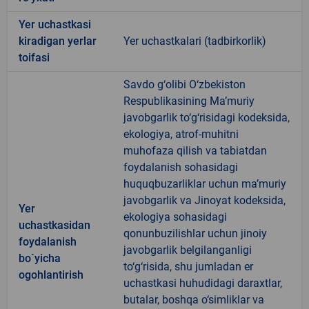
Yer uchastkasi
kiradigan yerlar
Yer uchastkalari (tadbirkorlik)
toifasi
Savdo g‘olibi O‘zbekiston
Respublikasining Ma’muriy
javobgarlik to‘g‘risidagi kodeksida,
ekologiya, atrof-muhitni
muhofaza qilish va tabiatdan
foydalanish sohasidagi
huquqbuzarliklar uchun ma’muriy
javobgarlik va Jinoyat kodeksida,
Yer
ekologiya sohasidagi
uchastkasidan
qonunbuzilishlar uchun jinoiy
foydalanish
javobgarlik belgilanganligi
bo`yicha
to‘g‘risida, shu jumladan er
ogohlantirish
uchastkasi huhudidagi daraxtlar,
butalar, boshqa o‘simliklar va