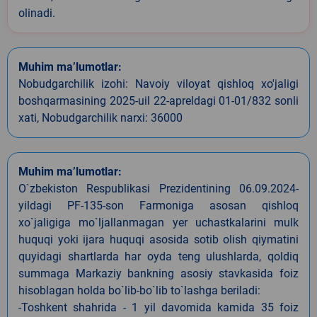
olinadi.
Muhim ma’lumotlar:
Nobudgarchilik izohi: Navoiy viloyat qishloq xo'jaligi
boshqarmasining 2025-uil 22-apreldagi 01-01/832 sonli
xati, Nobudgarchilik narxi: 36000
Muhim ma’lumotlar:
O`zbekiston Respublikasi Prezidentining 06.09.2024-
yildagi PF-135-son Farmoniga asosan qishloq
xo`jaligiga mo`ljallanmagan yer uchastkalarini mulk
huquqi yoki ijara huquqi asosida sotib olish qiymatini
quyidagi shartlarda har oyda teng ulushlarda, qoldiq
summaga Markaziy bankning asosiy stavkasida foiz
hisoblagan holda bo`lib-bo`lib to`lashga beriladi:
-Toshkent shahrida - 1 yil davomida kamida 35 foiz