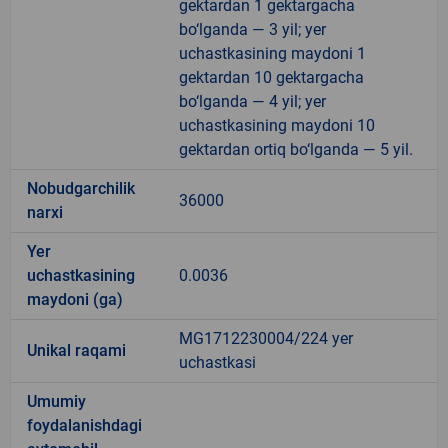
gektardan 1 gektargacha
bo‘lganda — 3 yil; yer
uchastkasining maydoni 1
gektardan 10 gektargacha
bo‘lganda — 4 yil; yer
uchastkasining maydoni 10
gektardan ortiq bo‘lganda — 5 yil.
Nobudgarchilik
36000
narxi
Yer
uchastkasining
0.0036
maydoni (ga)
MG1712230004/224 yer
Unikal raqami
uchastkasi
Umumiy
foydalanishdagi