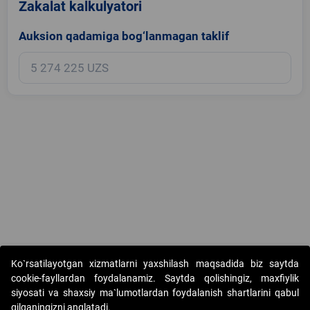
Zakalat kalkulyatori
Auksion qadamiga bog‘lanmagan taklif
Copyright © 2017-2026. "Elektron onlayn-auksionlarni tashkil etish"
Ko`rsatilayotgan xizmatlarni yaxshilash maqsadida biz saytda
AJ. Barcha huquqlar himoyalangan
cookie-fayllardan foydalanamiz. Saytda qolishingiz, maxfiylik
siyosati va shaxsiy ma`lumotlardan foydalanish shartlarini qabul
qilganingizni anglatadi.