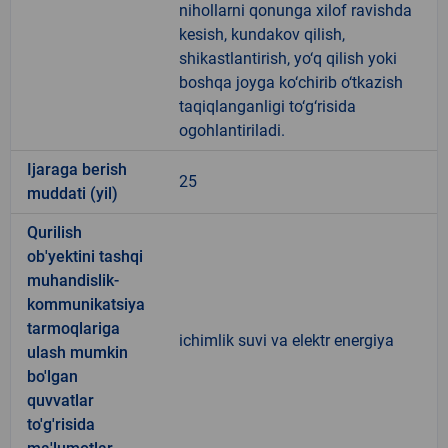
nihollarni qonunga xilof ravishda
kesish, kundakov qilish,
shikastlantirish, yo‘q qilish yoki
boshqa joyga ko‘chirib o‘tkazish
taqiqlanganligi to‘g‘risida
ogohlantiriladi.
Ijaraga berish
25
muddati (yil)
Qurilish
ob'yektini tashqi
muhandislik-
kommunikatsiya
tarmoqlariga
ichimlik suvi va elektr energiya
ulash mumkin
bo'lgan
quvvatlar
to'g'risida