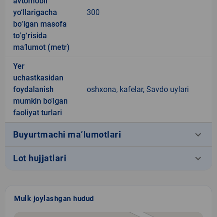
avtomobil
yo‘llarigacha
300
bo‘lgan masofa
to‘g‘risida
ma’lumot (metr)
Yer
uchastkasidan
foydalanish
oshxona, kafelar, Savdo uylari
mumkin bo'lgan
faoliyat turlari
keyboard_arrow_down
Buyurtmachi ma’lumotlari
keyboard_arrow_down
Lot hujjatlari
Mulk joylashgan hudud