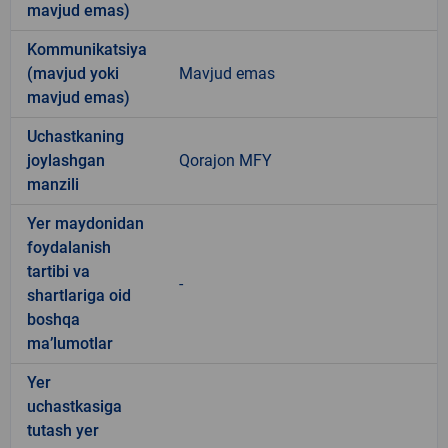
mavjud emas)
Kommunikatsiya
(mavjud yoki
Mavjud emas
mavjud emas)
Uchastkaning
joylashgan
Qorajon MFY
manzili
Yer maydonidan
foydalanish
tartibi va
-
shartlariga oid
boshqa
ma’lumotlar
Yer
uchastkasiga
tutash yer