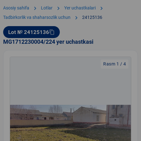
chevron_right
chevron_right
chevron_right
Asosiy sahifa
Lotlar
Yer uchastkalari
chevron_right
Tadbirkorlik va shaharsozlik uchun
24125136
Lot № 24125136
content_copy
MG1712230004/224 yer uchastkasi
Rasm 1 / 4