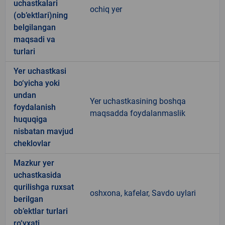
uchastkalari
ochiq yer
(ob’ektlari)ning
belgilangan
maqsadi va
turlari
Yer uchastkasi
bo‘yicha yoki
undan
Yer uchastkasining boshqa
foydalanish
maqsadda foydalanmaslik
huquqiga
nisbatan mavjud
cheklovlar
Mazkur yer
uchastkasida
qurilishga ruxsat
oshxona, kafelar, Savdo uylari
berilgan
ob’ektlar turlari
ro‘yxati