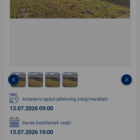
keyboard_arrow_left
keyboard_arrow_right
Item
1
Arizalarni qabul qilishning oxirgi muddati:
of
13.07.2026 09:00
4
Savdo boshlanish vaqti:
13.07.2026 10:00