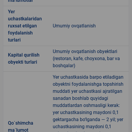
ma'lumotlar
Yer
uchastkalaridan
ruxsat etilgan
Umumiy ovqatlanish
foydalanish
turlari
Umumiy ovqatlanish obyektlari
Kapital qurilish
(restoran, kafe, choyxona, bar va
obyekti turlari
boshqalar)
Yer uchastkasida barpo etiladigan
obyektni foydalanishga topshirish
muddati yer uchastkasi ajratilgan
sanadan boshlab quyidagi
muddatlardan oshmasligi kerak:
yer uchastkasining maydoni 0,1
gektargacha bo‘lganda — 2 yil; yer
Qo`shimcha
uchastkasining maydoni 0,1
ma`lumot