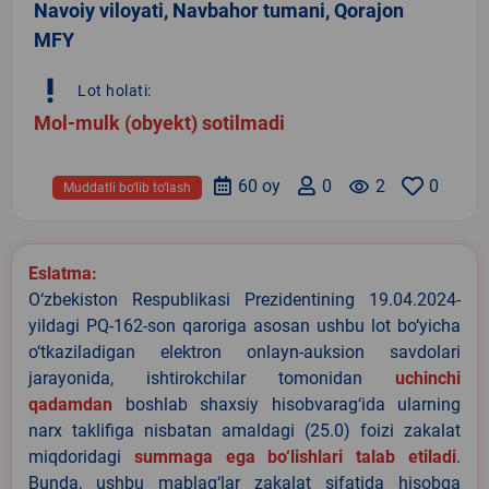
Navoiy viloyati, Navbahor tumani, Qorajon
MFY
priority_high
Lot holati:
Mol-mulk (obyekt) sotilmadi
60 oy
0
remove_red_eye
2
0
Muddatli bo‘lib to‘lash
Eslatma:
O‘zbekiston Respublikasi Prezidentining 19.04.2024-
yildagi PQ-162-son qaroriga asosan ushbu lot bo‘yicha
o‘tkaziladigan elektron onlayn-auksion savdolari
jarayonida, ishtirokchilar tomonidan
uchinchi
qadamdan
boshlab shaxsiy hisobvarag‘ida ularning
narx taklifiga nisbatan amaldagi (25.0) foizi zakalat
miqdoridagi
summaga ega bo‘lishlari talab etiladi
.
Bunda, ushbu mablag‘lar zakalat sifatida hisobga