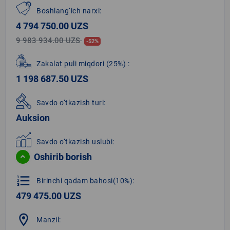
Boshlang‘ich narxi:
4 794 750.00 UZS
9 983 934.00 UZS
-52%
Zakalat puli miqdori
(25%)
:
1 198 687.50 UZS
Savdo o‘tkazish turi:
Auksion
Savdo o‘tkazish uslubi:
Oshirib borish
format_list_numbered
Birinchi qadam bahosi(10%):
479 475.00 UZS
location_on
Manzil: