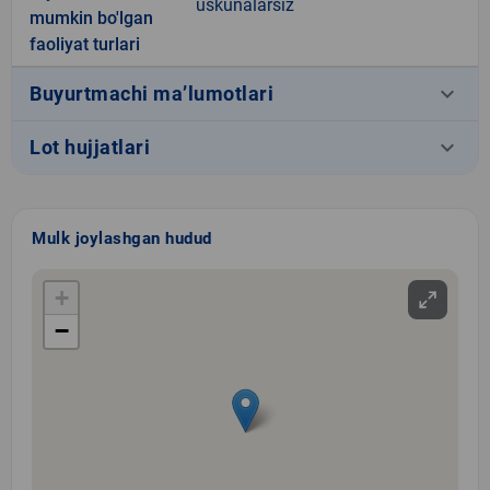
uskunalarsiz
mumkin bo'lgan
faoliyat turlari
keyboard_arrow_down
Buyurtmachi ma’lumotlari
keyboard_arrow_down
Lot hujjatlari
Mulk joylashgan hudud
+
−