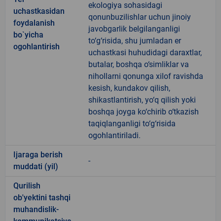
ekologiya sohasidagi
uchastkasidan
qonunbuzilishlar uchun jinoiy
foydalanish
javobgarlik belgilanganligi
bo`yicha
to‘g‘risida, shu jumladan er
ogohlantirish
uchastkasi huhudidagi daraxtlar,
butalar, boshqa o‘simliklar va
nihollarni qonunga xilof ravishda
kesish, kundakov qilish,
shikastlantirish, yo‘q qilish yoki
boshqa joyga ko‘chirib o‘tkazish
taqiqlanganligi to‘g‘risida
ogohlantiriladi.
Ijaraga berish
-
muddati (yil)
Qurilish
ob'yektini tashqi
muhandislik-