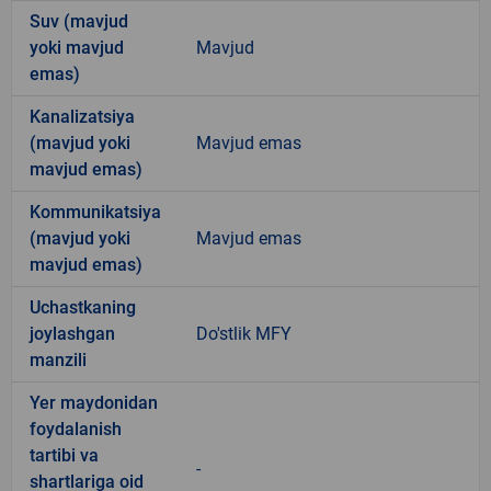
Suv (mavjud
yoki mavjud
Mavjud
emas)
Kanalizatsiya
(mavjud yoki
Mavjud emas
mavjud emas)
Kommunikatsiya
(mavjud yoki
Mavjud emas
mavjud emas)
Uchastkaning
joylashgan
Do'stlik MFY
manzili
Yer maydonidan
foydalanish
tartibi va
-
shartlariga oid