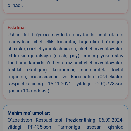
olinadi.
Eslatma:
Ushbu lot bo‘yicha savdoda quiydagilar ishtirok eta
olamydilar: chet ellik fuqarolar, fuqaroligi bo‘lmagan
shaxslar, chet el yuridik shaxslari, chet el investitsiyalari
ishtirokidagi (aksiya (ulush, pay) larining yoki ustav
fondining kamida o‘n besh foizini chet el investitsiyalari
tashkil etadigan) korxonalar, shuningdek davlat
organlari, muassasalari va korxonalari (O‘zbekiston
Respublikasining 15.11.2021 yildagi O‘RQ-728-son
qonuni 13-moddasi).
Muhim ma’lumotlar:
O`zbekiston Respublikasi Prezidentining 06.09.2024-
yildagi PF-135-son Farmoniga asosan qishloq