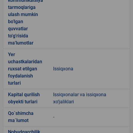
kommunikatsiya
tarmoqlariga
ulash mumkin
bo'lgan
quvvatlar
to'g'risida
ma'lumotlar
Yer
uchastkalaridan
ruxsat etilgan
Issiqxona
foydalanish
turlari
Kapital qurilish
Issiqxonalar va issiqxona
obyekti turlari
xo‘jaliklari
Qo`shimcha
-
ma`lumot
Nobudgarchilik