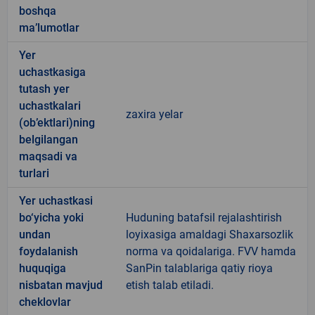
boshqa
ma’lumotlar
Yer
uchastkasiga
tutash yer
uchastkalari
zaxira yelar
(ob’ektlari)ning
belgilangan
maqsadi va
turlari
Yer uchastkasi
bo‘yicha yoki
Huduning batafsil rejalashtirish
undan
loyixasiga amaldagi Shaxarsozlik
foydalanish
norma va qoidalariga. FVV hamda
huquqiga
SanPin talablariga qatiy rioya
nisbatan mavjud
etish talab etiladi.
cheklovlar