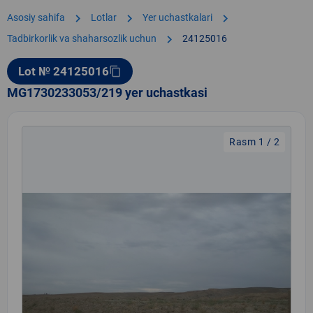
chevron_right
chevron_right
chevron_right
Asosiy sahifa
Lotlar
Yer uchastkalari
chevron_right
Tadbirkorlik va shaharsozlik uchun
24125016
Lot № 24125016
content_copy
MG1730233053/219 yer uchastkasi
Rasm 1 / 2