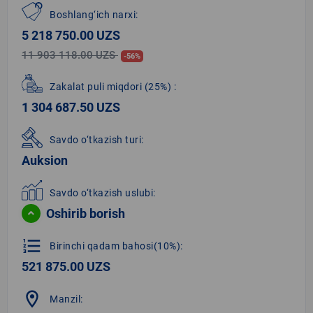
Boshlang‘ich narxi:
5 218 750.00 UZS
11 903 118.00 UZS
-56%
Zakalat puli miqdori
(25%)
:
1 304 687.50 UZS
Savdo o‘tkazish turi:
Auksion
Savdo o‘tkazish uslubi:
Oshirib borish
format_list_numbered
Birinchi qadam bahosi(10%):
521 875.00 UZS
location_on
Manzil: