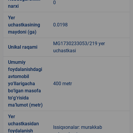
0
narxi
Yer
uchastkasining
0.0198
maydoni (ga)
MG1730233053/219 yer
Unikal raqami
uchastkasi
Umumiy
foydalanishdagi
avtomobil
yo‘llarigacha
400 metr
bo‘lgan masofa
to‘g‘risida
ma’lumot (metr)
Yer
uchastkasidan
Issiqxonalar: murakkab
foydalanish