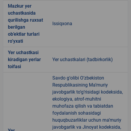
Mazkur yer
uchastkasida
qurilishga ruxsat
Issiqxona
berilgan
ob’ektlar turlari
ro‘yxati
Yer uchastkasi
kiradigan yerlar
Yer uchastkalari (tadbirkorlik)
toifasi
Savdo g‘olibi O‘zbekiston
Respublikasining Ma’muriy
javobgarlik to‘g‘risidagi kodeksida,
ekologiya, atrof-muhitni
muhofaza qilish va tabiatdan
foydalanish sohasidagi
huquqbuzarliklar uchun ma’muriy
javobgarlik va Jinoyat kodeksida,
Yer