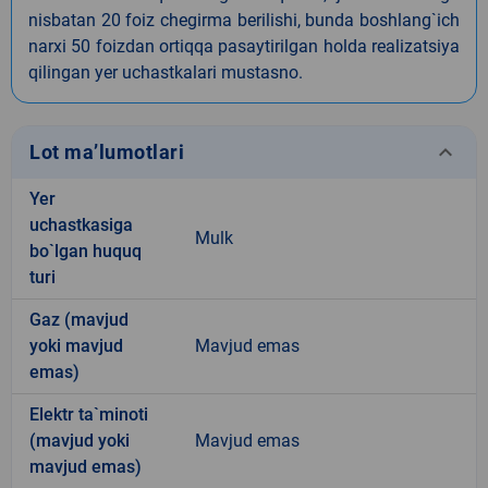
nisbatan 20 foiz chegirma berilishi, bunda boshlang`ich
narxi 50 foizdan ortiqqa pasaytirilgan holda realizatsiya
qilingan yer uchastkalari mustasno.
keyboard_arrow_down
Lot ma’lumotlari
Yer
uchastkasiga
Mulk
bo`lgan huquq
turi
Gaz (mavjud
yoki mavjud
Mavjud emas
emas)
Elektr ta`minoti
(mavjud yoki
Mavjud emas
mavjud emas)