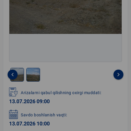
keyboard_arrow_left
keyboard_arrow_right
Item
1
Arizalarni qabul qilishning oxirgi muddati:
of
13.07.2026 09:00
2
Savdo boshlanish vaqti:
13.07.2026 10:00