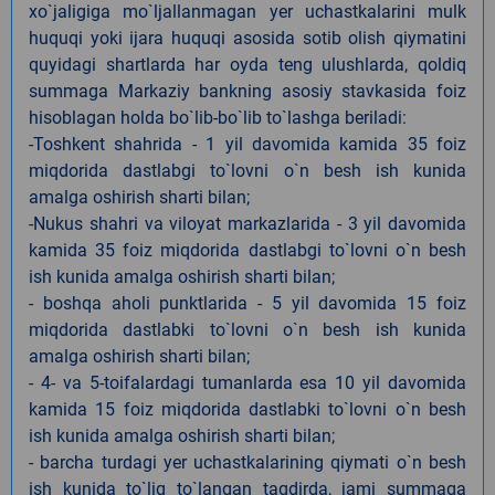
xo`jaligiga mo`ljallanmagan yer uchastkalarini mulk
huquqi yoki ijara huquqi asosida sotib olish qiymatini
quyidagi shartlarda har oyda teng ulushlarda, qoldiq
summaga Markaziy bankning asosiy stavkasida foiz
hisoblagan holda bo`lib-bo`lib to`lashga beriladi:
-Toshkent shahrida - 1 yil davomida kamida 35 foiz
miqdorida dastlabgi to`lovni o`n besh ish kunida
amalga oshirish sharti bilan;
-Nukus shahri va viloyat markazlarida - 3 yil davomida
kamida 35 foiz miqdorida dastlabgi to`lovni o`n besh
ish kunida amalga oshirish sharti bilan;
- boshqa aholi punktlarida - 5 yil davomida 15 foiz
miqdorida dastlabki to`lovni o`n besh ish kunida
amalga oshirish sharti bilan;
- 4- va 5-toifalardagi tumanlarda esa 10 yil davomida
kamida 15 foiz miqdorida dastlabki to`lovni o`n besh
ish kunida amalga oshirish sharti bilan;
- barcha turdagi yer uchastkalarining qiymati o`n besh
ish kunida to`liq to`langan taqdirda, jami summaga