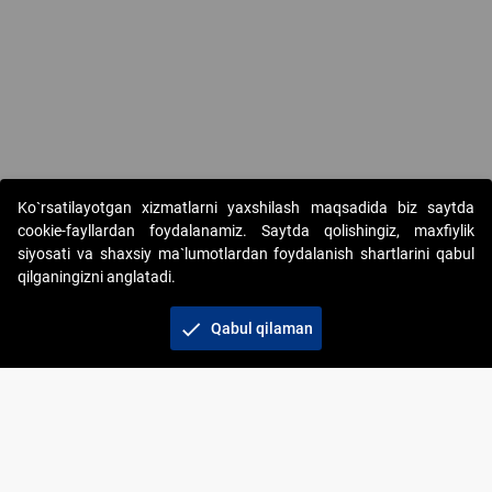
Copyright © 2017-2026. "Elektron onlayn-auksionlarni tashkil etish"
Ko`rsatilayotgan xizmatlarni yaxshilash maqsadida biz saytda
AJ. Barcha huquqlar himoyalangan
cookie-fayllardan foydalanamiz. Saytda qolishingiz, maxfiylik
siyosati va shaxsiy ma`lumotlardan foydalanish shartlarini qabul
qilganingizni anglatadi.
check
Qabul qilaman
+998 71 202-21-11
Veb-saytdagi axborot materiallaridan boshqa
shaxslar foydalanganda jamiyatning korporativ veb-
saytiga majburiy havolalar ko‘rsatilishi kerak