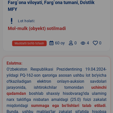
Farg`ona viloyati, Farg`ona tumani, Do'stlik
MFY
priority_high
Lot holati:
Mol-mulk (obyekt) sotilmadi
60 oy
0
remove_red_eye
4
0
Muddatli bo‘lib to‘lash
Eslatma:
O‘zbekiston Respublikasi Prezidentining 19.04.2024-
yildagi PQ-162-son qaroriga asosan ushbu lot bo‘yicha
o‘tkaziladigan elektron onlayn-auksion savdolari
jarayonida, ishtirokchilar tomonidan
uchinchi
qadamdan
boshlab shaxsiy hisobvarag‘ida ularning
narx taklifiga nisbatan amaldagi (25.0) foizi zakalat
miqdoridagi
summaga ega bo‘lishlari talab etiladi
.
Bunda, ushbu mablag‘lar zakalat sifatida hisobga