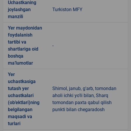
Uchastkaning
joylashgan
Turkiston MFY
manzili
Yer maydonidan
foydalanish
tartibi va
-
shartlariga oid
boshqa
ma’lumotlar
Yer
uchastkasiga
tutash yer
Shimol, janub, g'arb, tomondan
uchastkalari
aholi ichki yo'li bilan, Sharq
(ob’ektlari)ning
tomondan paxta qabul qilish
belgilangan
punkti bilan chegaradosh
maqsadi va
turlari