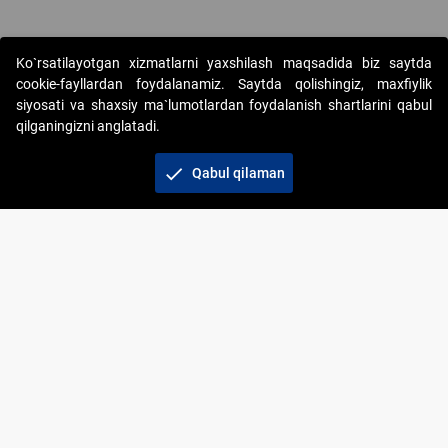
Ko`rsatilayotgan xizmatlarni yaxshilash maqsadida biz saytda
cookie-fayllardan foydalanamiz. Saytda qolishingiz, maxfiylik
siyosati va shaxsiy ma`lumotlardan foydalanish shartlarini qabul
qilganingizni anglatadi.
Copyright © 2017-2026. "Elektron onlayn-auksionlarni
tashkil etish" AJ. Barcha huquqlar himoyalangan
check
Qabul qilaman
To‘lov usullari