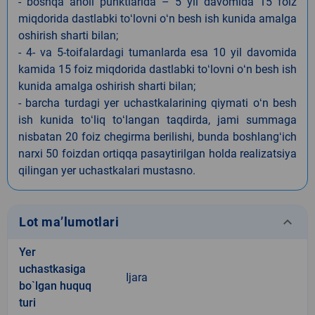
- boshqa aholi punktlarida – 5 yil davomida 15 foiz
miqdorida dastlabki toʻlovni oʻn besh ish kunida amalga
oshirish sharti bilan;
- 4- va 5-toifalardagi tumanlarda esa 10 yil davomida
kamida 15 foiz miqdorida dastlabki toʻlovni oʻn besh ish
kunida amalga oshirish sharti bilan;
- barcha turdagi yer uchastkalarining qiymati oʻn besh
ish kunida toʻliq toʻlangan taqdirda, jami summaga
nisbatan 20 foiz chegirma berilishi, bunda boshlangʻich
narxi 50 foizdan ortiqqa pasaytirilgan holda realizatsiya
qilingan yer uchastkalari mustasno.
keyboard_arrow_down
Lot ma’lumotlari
Yer
uchastkasiga
Ijara
bo`lgan huquq
turi