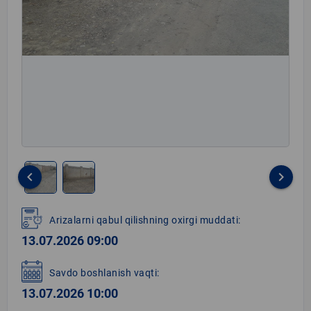
keyboard_arrow_left
keyboard_arrow_right
Item
1
Arizalarni qabul qilishning oxirgi muddati:
of
13.07.2026 09:00
2
Savdo boshlanish vaqti:
13.07.2026 10:00