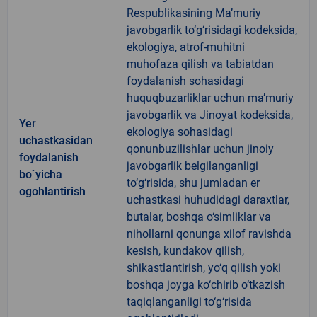
Respublikasining Ma’muriy
javobgarlik to‘g‘risidagi kodeksida,
ekologiya, atrof-muhitni
muhofaza qilish va tabiatdan
foydalanish sohasidagi
huquqbuzarliklar uchun ma’muriy
javobgarlik va Jinoyat kodeksida,
Yer
ekologiya sohasidagi
uchastkasidan
qonunbuzilishlar uchun jinoiy
foydalanish
javobgarlik belgilanganligi
bo`yicha
to‘g‘risida, shu jumladan er
ogohlantirish
uchastkasi huhudidagi daraxtlar,
butalar, boshqa o‘simliklar va
nihollarni qonunga xilof ravishda
kesish, kundakov qilish,
shikastlantirish, yo‘q qilish yoki
boshqa joyga ko‘chirib o‘tkazish
taqiqlanganligi to‘g‘risida