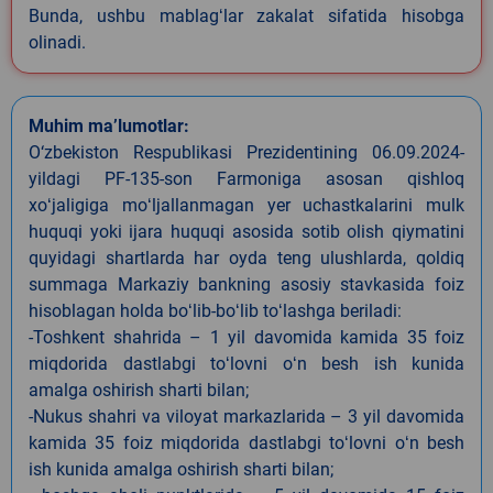
Bunda, ushbu mablagʻlar zakalat sifatida hisobga
olinadi.
Muhim ma’lumotlar:
O‘zbekiston Respublikasi Prezidentining 06.09.2024-
yildagi PF-135-son Farmoniga asosan qishloq
xoʻjaligiga moʻljallanmagan yer uchastkalarini mulk
huquqi yoki ijara huquqi asosida sotib olish qiymatini
quyidagi shartlarda har oyda teng ulushlarda, qoldiq
summaga Markaziy bankning asosiy stavkasida foiz
hisoblagan holda boʻlib-boʻlib toʻlashga beriladi:
-Toshkent shahrida – 1 yil davomida kamida 35 foiz
miqdorida dastlabgi toʻlovni oʻn besh ish kunida
amalga oshirish sharti bilan;
-Nukus shahri va viloyat markazlarida – 3 yil davomida
kamida 35 foiz miqdorida dastlabgi toʻlovni oʻn besh
ish kunida amalga oshirish sharti bilan;