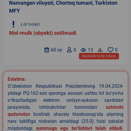
Namangan viloyati, Chortoq tumani, Turkiston
MFY
priority_high
Lot holati:
Mol-mulk (obyekt) sotilmadi
60 oy
0
remove_red_eye
13
0
Muddatli bo‘lib to‘lash
Eslatma:
Oʻzbekiston Respublikasi Prezidentining 19.04.2024-
yildagi PQ-162-son qaroriga asosan ushbu lot boʻyicha
oʻtkaziladigan elektron onlayn-auksion savdolari
jarayonida, ishtirokchilar tomonidan
uchinchi
qadamdan
boshlab shaxsiy hisobvaragʻida ularning
narx taklifiga nisbatan amaldagi (25.0) foizi zakalat
miqdoridagi
summaga ega boʻlishlari talab etiladi
.