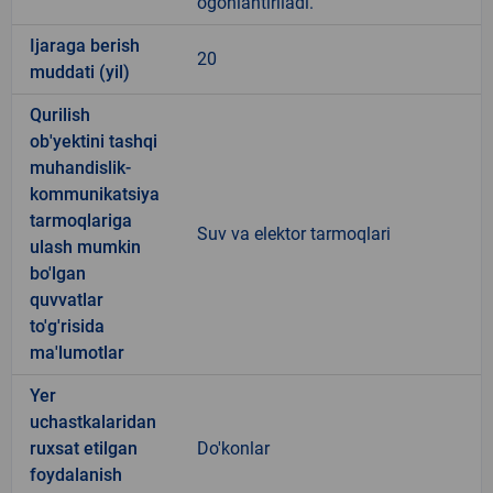
ogohlantiriladi.
Ijaraga berish
20
muddati (yil)
Qurilish
ob'yektini tashqi
muhandislik-
kommunikatsiya
tarmoqlariga
Suv va elektor tarmoqlari
ulash mumkin
bo'lgan
quvvatlar
to'g'risida
ma'lumotlar
Yer
uchastkalaridan
ruxsat etilgan
Do'konlar
foydalanish