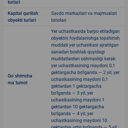
turlari
Kapital qurilish
Savdo markazlari va majmualari
obyekti turlari
binolari
Yer uchastkasida barpo etiladigan
obyektni foydalanishga topshirish
muddati yer uchastkasi ajratilgan
sanadan boshlab quyidagi
muddatlardan oshmasligi kerak:
yer uchastkasining maydoni 0,1
gektargacha bo‘lganda — 2 yil; yer
Qo`shimcha
uchastkasining maydoni 0,1
ma`lumot
gektardan 1 gektargacha
bo‘lganda — 3 yil; yer
uchastkasining maydoni 1
gektardan 10 gektargacha
bo‘lganda — 4 yil; yer
uchastkasining maydoni 10
gektardan ortiq bo‘lganda — 5 yil.