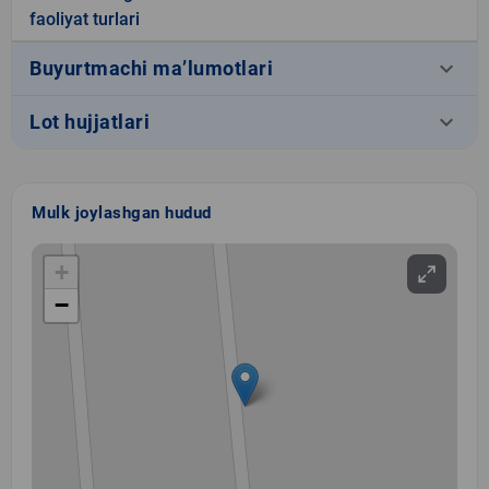
faoliyat turlari
keyboard_arrow_down
Buyurtmachi ma’lumotlari
keyboard_arrow_down
Lot hujjatlari
Mulk joylashgan hudud
+
−