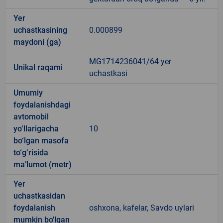
Yer
uchastkasining
0.000899
maydoni (ga)
MG1714236041/64 yer
Unikal raqami
uchastkasi
Umumiy
foydalanishdagi
avtomobil
yo‘llarigacha
10
bo‘lgan masofa
to‘g‘risida
ma’lumot (metr)
Yer
uchastkasidan
foydalanish
oshxona, kafelar, Savdo uylari
mumkin bo'lgan