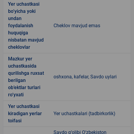
Yer uchastkasi
bo‘yicha yoki
undan
foydalanish
Cheklov mavjud emas
huquqiga
nisbatan mavjud
cheklovlar
Mazkur yer
uchastkasida
qurilishga ruxsat
oshxona, kafelar, Savdo uylari
berilgan
ob’ektlar turlari
ro‘yxati
Yer uchastkasi
kiradigan yerlar
Yer uchastkalari (tadbirkorlik)
toifasi
Savdo g‘olibi O‘zbekiston