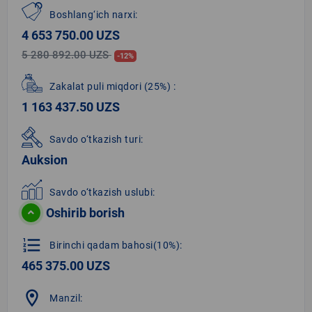
Boshlang‘ich narxi:
4 653 750.00 UZS
5 280 892.00 UZS
-12%
Zakalat puli miqdori
(25%)
:
1 163 437.50 UZS
Savdo o‘tkazish turi:
Auksion
Savdo o‘tkazish uslubi:
Oshirib borish
format_list_numbered
Birinchi qadam bahosi(10%):
465 375.00 UZS
location_on
Manzil: