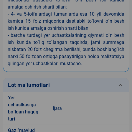
amalga oshirish sharti bilan;
- 4- va 5-toifalardagi tumanlarda esa 10 yil davomida
kamida 15 foiz miqdorida dastlabki to`lovni o`n besh
ish kunida amalga oshirish sharti bilan;
- barcha turdagi yer uchastkalarining qiymati o`n besh
ish kunida to`liq to`langan taqdirda, jami summaga
nisbatan 20 foiz chegirma berilishi, bunda boshlang`ich
narxi 50 foizdan ortiqqa pasaytirilgan holda realizatsiya
qilingan yer uchastkalari mustasno.
keyboard_arrow_down
Lot ma’lumotlari
Yer
uchastkasiga
Ijara
bo`lgan huquq
turi
Gaz (mavjud