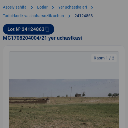
chevron_right
chevron_right
chevron_right
Asosiy sahifa
Lotlar
Yer uchastkalari
chevron_right
Tadbirkorlik va shaharsozlik uchun
24124863
Lot № 24124863
content_copy
MG1708204004/21 yer uchastkasi
Rasm 1 / 2