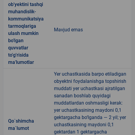
ob'yektini tashqi
muhandislik-
kommunikatsiya
tarmoqlariga
Mavjud emas
ulash mumkin
bo'lgan
quvvatlar
to'g'risida
ma'lumotlar
Yer uchastkasida barpo etiladigan
obyektni foydalanishga topshirish
muddati yer uchastkasi ajratilgan
sanadan boshlab quyidagi
muddatlardan oshmasligi kerak:
yer uchastkasining maydoni 0,1
gektargacha bo‘lganda — 2 yil; yer
Qo`shimcha
uchastkasining maydoni 0,1
ma`lumot
gektardan 1 gektargacha