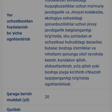
foydalanish sohasidagi
huquqbuzarliklar uchun ma’muriy
javobgarlik va Jinoyat kodeksida,
Yer
ekologiya sohasidagi
uchastkasidan
qonunbuzilishlar uchun jinoiy
foydalanish
javobgarlik belgilanganligi
bo`yicha
to‘g‘risida, shu jumladan er
ogohlantirish
uchastkasi huhudidagi daraxtlar,
butalar, boshqa o‘simliklar va
nihollarni qonunga xilof ravishda
kesish, kundakov qilish,
shikastlantirish, yo‘q qilish yoki
boshqa joyga ko‘chirib o‘tkazish
taqiqlanganligi to‘g‘risida
ogohlantiriladi.
Ijaraga berish
20
muddati (yil)
Qurilish