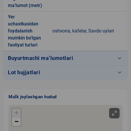
ma’lumot (metr)
Yer
uchastkasidan
foydalanish
oshxona, kafelar, Savdo uylari
mumkin bo'lgan
faoliyat turlari
keyboard_arrow_down
Buyurtmachi ma’lumotlari
keyboard_arrow_down
Lot hujjatlari
Mulk joylashgan hudud
+
−