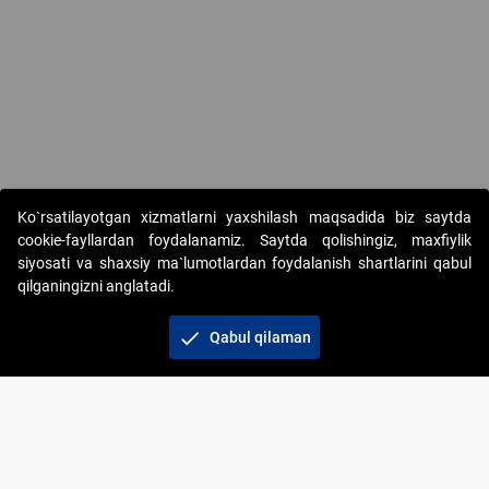
Ko`rsatilayotgan xizmatlarni yaxshilash maqsadida biz saytda
cookie-fayllardan foydalanamiz. Saytda qolishingiz, maxfiylik
siyosati va shaxsiy ma`lumotlardan foydalanish shartlarini qabul
qilganingizni anglatadi.
Copyright © 2017-2026. "Elektron onlayn-auksionlarni
tashkil etish" AJ. Barcha huquqlar himoyalangan
check
Qabul qilaman
To‘lov usullari