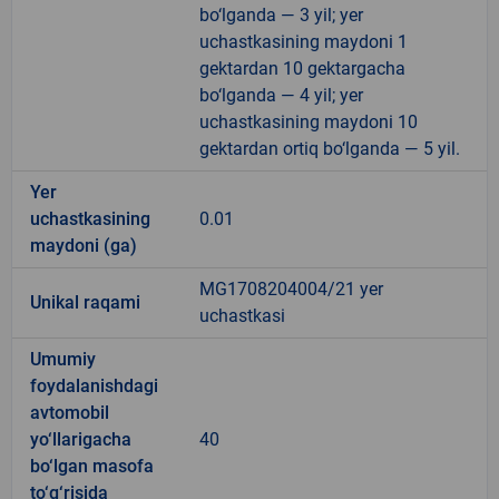
bo‘lganda — 3 yil; yer
uchastkasining maydoni 1
gektardan 10 gektargacha
bo‘lganda — 4 yil; yer
uchastkasining maydoni 10
gektardan ortiq bo‘lganda — 5 yil.
Yer
uchastkasining
0.01
maydoni (ga)
MG1708204004/21 yer
Unikal raqami
uchastkasi
Umumiy
foydalanishdagi
avtomobil
yo‘llarigacha
40
bo‘lgan masofa
to‘g‘risida