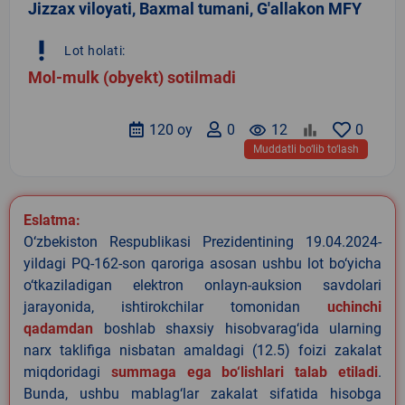
Jizzax viloyati, Baxmal tumani, G'allakon MFY
priority_high
Lot holati:
Mol-mulk (obyekt) sotilmadi
120 oy
0
remove_red_eye
12
0
Muddatli bo‘lib to‘lash
Eslatma:
O‘zbekiston Respublikasi Prezidentining 19.04.2024-
yildagi PQ-162-son qaroriga asosan ushbu lot bo‘yicha
o‘tkaziladigan elektron onlayn-auksion savdolari
jarayonida, ishtirokchilar tomonidan
uchinchi
qadamdan
boshlab shaxsiy hisobvarag‘ida ularning
narx taklifiga nisbatan amaldagi (12.5) foizi zakalat
miqdoridagi
summaga ega bo‘lishlari talab etiladi
.
Bunda, ushbu mablag‘lar zakalat sifatida hisobga