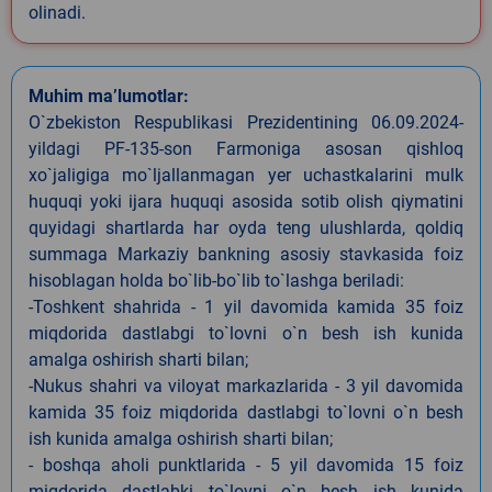
olinadi.
Muhim ma’lumotlar:
O`zbekiston Respublikasi Prezidentining 06.09.2024-
yildagi PF-135-son Farmoniga asosan qishloq
xo`jaligiga mo`ljallanmagan yer uchastkalarini mulk
huquqi yoki ijara huquqi asosida sotib olish qiymatini
quyidagi shartlarda har oyda teng ulushlarda, qoldiq
summaga Markaziy bankning asosiy stavkasida foiz
hisoblagan holda bo`lib-bo`lib to`lashga beriladi:
-Toshkent shahrida - 1 yil davomida kamida 35 foiz
miqdorida dastlabgi to`lovni o`n besh ish kunida
amalga oshirish sharti bilan;
-Nukus shahri va viloyat markazlarida - 3 yil davomida
kamida 35 foiz miqdorida dastlabgi to`lovni o`n besh
ish kunida amalga oshirish sharti bilan;
- boshqa aholi punktlarida - 5 yil davomida 15 foiz
miqdorida dastlabki to`lovni o`n besh ish kunida