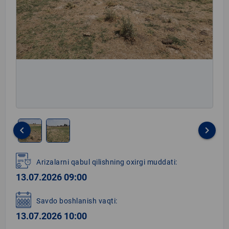
keyboard_arrow_left
keyboard_arrow_right
Item
1
Arizalarni qabul qilishning oxirgi muddati:
of
13.07.2026 09:00
2
Savdo boshlanish vaqti:
13.07.2026 10:00