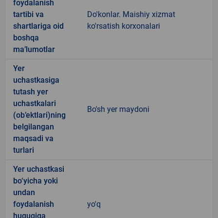
foydalanish
tartibi va
Do'konlar. Maishiy xizmat
shartlariga oid
ko'rsatish korxonalari
boshqa
ma’lumotlar
Yer
uchastkasiga
tutash yer
uchastkalari
Bo'sh yer maydoni
(ob’ektlari)ning
belgilangan
maqsadi va
turlari
Yer uchastkasi
bo‘yicha yoki
undan
foydalanish
yo'q
huquqiga