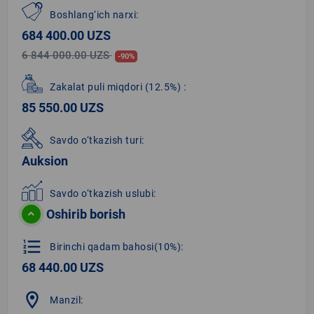
Boshlang‘ich narxi:
684 400.00 UZS
6 844 000.00 UZS
-90%
Zakalat puli miqdori
(12.5%)
:
85 550.00 UZS
Savdo o‘tkazish turi:
Auksion
Savdo o‘tkazish uslubi:
Oshirib borish
format_list_numbered
Birinchi qadam bahosi(10%):
68 440.00 UZS
location_on
Manzil: