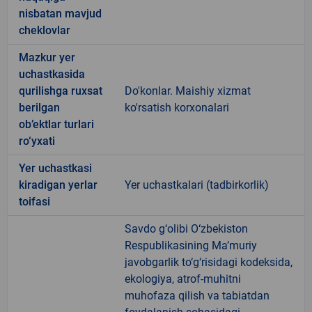
nisbatan mavjud
cheklovlar
Mazkur yer
uchastkasida
qurilishga ruxsat
Do'konlar. Maishiy xizmat
berilgan
ko'rsatish korxonalari
ob’ektlar turlari
ro‘yxati
Yer uchastkasi
kiradigan yerlar
Yer uchastkalari (tadbirkorlik)
toifasi
Savdo g‘olibi O‘zbekiston
Respublikasining Ma’muriy
javobgarlik to‘g‘risidagi kodeksida,
ekologiya, atrof-muhitni
muhofaza qilish va tabiatdan